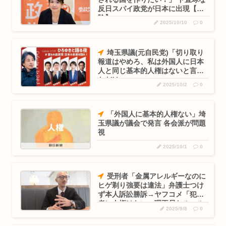
反日スパイ政党が日本に出現【危
険】
2025/10/10
0
埼玉県議(元自民党)「切り取り
報道はやめろ、私は外国人に日本
人と同じ基本的人権はないと言っ
ただけ」
2025/10/2
0
「外国人に基本的人権ない」埼
玉県議が議会で発言 各会派が問題
視
2025/10/1
0
受刑者「金属アレルギーなのに
ヒゲ剃り強要は違法」弁護士つけ
ず本人訴訟勝訴→ヤフコメ「犯罪
者に人権はない。理不尽なルール
2025/9/8
0
でも従え」