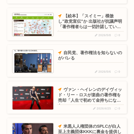
ー対策が...
ひろゆき氏の妻・西村ゆか氏、新党結成巡る”ブチギレ”投稿を
【絵本】「スイミー」模倣
謝罪「...
し”政党宣伝”か 出版社が抗議声明
「著作権者らは一切許諾していな
公共の場所でこっそり金玉をかくシミュレーションゲーム
い」
2026/5/8
0
「Ball ...
B’z「重いマーシャル運んでた腰の痛みまだ覚えてるの」俺く
自民党、著作権法を知らないの
ん「マ...
がバレる
みいちゃんと山田さん、全てが山田さんの考えた漫画の中の世
界だった...
2026/5/6
0
ジャンポケ斉藤、想像以上にキモくて実刑で当然だったwww
ヴァン・ヘイレンのデイヴィッ
ド・リー・ロスが楽曲の著作権を
【訃報】寿美花代さん死去 94歳 高嶋政宏・政伸兄弟の母
売却「人生で初めて金持ちになっ
た」
会社員(26)「女性が着用している下着を見たかった」女子高生
2026/4/25
0
2人...
元区議団長 「共産党は義援金を被災地に持ってはいく。が、持
米黒人人権団体のSPLCが白人
って行...
至上主義団体KKKに裏金を提供し