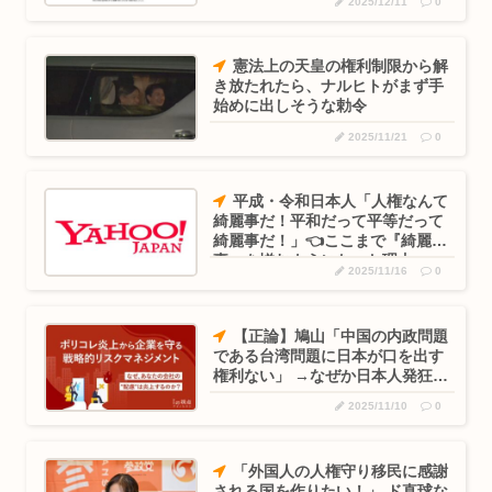
2025/12/11
0
処理は完了
憲法上の天皇の権利制限から解
き放たれたら、ナルヒトがまず手
始めに出しそうな勅令
2025/11/21
0
平成・令和日本人「人権なんて
綺麗事だ！平和だって平等だって
綺麗事だ！」👈ここまで『綺麗
事』を憎むようになった理由
2025/11/16
0
【正論】鳩山「中国の内政問題
である台湾問題に日本が口を出す
権利ない」 →なぜか日本人発狂
ww
2025/11/10
0
「外国人の人権守り移民に感謝
される国を作りたい！」 ド直球な