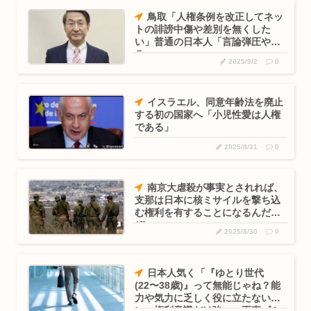
鳥取「人権条例を改正してネッ
トの誹謗中傷や差別を無くした
い」普通の日本人「言論弾圧やめ
ろ」
2025/9/2
0
イスラエル、同意年齢法を廃止
する初の国家へ「小児性愛は人権
である」
2025/8/31
0
南京大虐殺が事実とされれば、
支那は日本に核ミサイルを撃ち込
む権利を有することになるんだ
ぞ。
2025/8/30
0
日本人気く「『ゆとり世代
(22〜38歳)』って無能じゃね？能
力や気力に乏しく役に立たないの
に、権利意識だけ強い。正直ゴミ