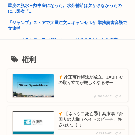
重度の脱水＋熱中症になった。水分補給は欠かさなかったの
中国「なぜ日本の建物はダサくて古臭いんですか？w」Weibo
に…医者「...
で1...
「ジャンプ」ストアで大量注文→キャンセルか 業務妨害容疑で
クルド人問題を訴えてきた河合ゆうすけ、埼玉県知事選挙に立
女逮捕
候補表明...
コーエイテクモ、ライザとおしゃべりできるゲームを発売。ム
アメリカ日本向け原油、突然輸出量が4割も激減してしまう。
チムチム...
年内高市...
高市早苗さん、広島市長のスピーチで眠くなってしまう
権利
熊本大震災震度7 （死者数38人）
【衝撃】ワイ「豆腐、150g×2丁で250円か…高いけど美味そ
緊縮財政論者として知られる大物財務官僚、高市早苗の逆鱗に
う...
触れ左遷
改正著作権法が成立。JASR○C
の取り立てが厳しくなるぞー
【試合結果】ヤクルト0-5中日 完封負けで7連敗…増居が6回
開成→東大法学部トップのエース官僚もサナ(神戸大)には勝て
無失...
なかっ...
2026/6/17
0
ワイの上司がカラオケでT-BOLANばっかり歌うんやが
自民党「日本人56す56す56す56す56すコロスコロスコロ
ス…...
【ネトウヨ死亡😇】兵庫県『外
ショートスリーパー堀大輔、高須クリニック息子にブチギレ
国人の人権（ヘイトスピーチ、許
www
熊本地震避難所で高市早苗の態度が非常に良いと話題
さない。）』
【朗報】イオン、ポケカを「小・中学生限定販売」に 転売ヤ
2026/6/7
0