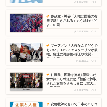
2025/8/17
0
参政党・神谷「人権は国籍の有
無で線引きされる」もう終わりだ
よこの国
2025/8/10
0
プーアノン「人権なんてどうで
もいい」 ロシアでスターリンが復
権、急速に再評価-弾圧や検閲・密
告も再来
2025/8/2
0
仁藤氏、困難を抱え1億稼いだ
女の顔出し報道に怒「性的に搾取
された女性をさらし者にし重大な
人権侵害
2025/7/26
0
変態教師のせいで日本のロリコ