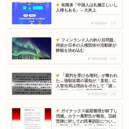
有識者「中国人は礼儀正しいし
人権もある」←大炎上
2026/2/4
0
フィンランド人の釣り目問題、
何故か日本の人権団体や活動家が
静観を決め込む
2025/12/18
0
「裁判を受ける権利」が奪われ
た…強制送還の通知が「直前」に
入管当局は理由をボカして「諸般
の事情」とだけ:東京新聞
2025/12/16
0
ガイナックス破産整理が終了し
消滅。カラー庵野氏が報告。旧経
営陣に対しての民事訴訟について
は和解が成立。作品の権利などの