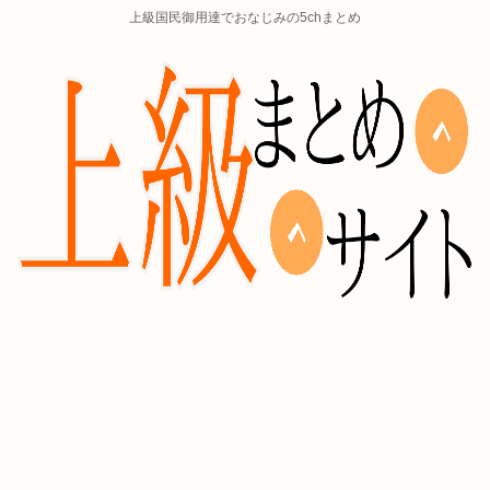
上級国民御用達でおなじみの5chまとめ