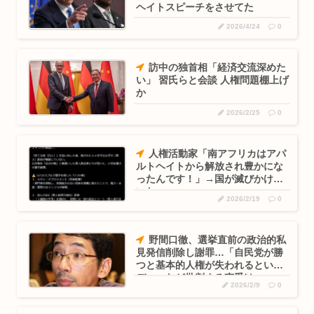
ヘイトスピーチをさせてた
2026/4/24
0
訪中の独首相「経済交流深めた
い」 習氏らと会談 人権問題棚上げ
か
2026/2/25
0
人権活動家「南アフリカはアパ
ルトヘイトから解放され豊かにな
ったんです！」→国が滅びかけて
いた…
2026/2/19
0
野間口徹、選挙直前の政治的私
見発信削除し謝罪…「自民党が勝
つと基本的人権が失われるという
デマ」など批判する声受け
2026/2/9
0