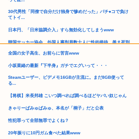
30代男性「同僚で自分だけ独身で惨めだった」パチ●コで負け
てトイ...
日本円、「日米協調介入」すら無効化してしまうwww
韓国サッカー協会、外国人審判員数十人に性的接待。羨ま死刑
全国の女子高生、お前らに苦言www
彡(●)(●) 「迷子の迷子の在日チョン あなたの国籍どこですか...
小坂菜緒の最新『下半身』ガチでエグいって・・・
上司から障がい者手帳取る気ないか聞かれたんやが
Steamユーザー、ビデメモ16GBが主流に。まだ8GB使って
おばさんとセクロスしたことある奴www
る...
女性の水筒に下半身を押し付け【使用不能】にし器物損壊で66
【将棋】米長邦雄 こいつ調べれば調べるほどヤバい奴じゃん
歳男性...
きゃりーぱみゅぱみゅ、本名が「桐子」だと公表
すまん、独身のケンモメンで集まって共同生活をしないか？
性犯罪って全部無罪でよくね？
キャバ嬢の首吊り動画見てから涙が止まらない
20年振りに10円ガム食べた結果www
安倍昭恵「なんで安倍晋三が殺されたのか今でもわからない」