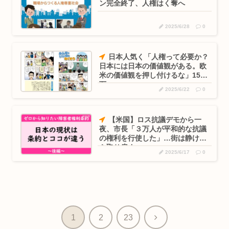
ン完全終了、人権はく奪へ
2025/6/28
0
日本人気く「人権って必要か？
日本には日本の価値観がある。欧
米の価値観を押し付けるな」157
万
2025/6/22
0
【米国】ロス抗議デモから一
夜、市長「３万人が平和的な抗議
の権利を行使した」…街は静けさ
を取り戻す
2025/6/17
0
次
1
2
23