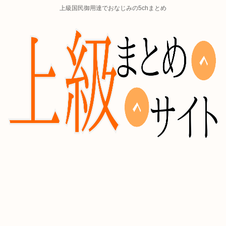
上級国民御用達でおなじみの5chまとめ