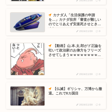
2024/11/30
0
カナダ人「生活保護の申請
を…」カナダ役所「審査が難しい
のでとりあえず安楽死させときま
すね」
2024/11/30
0
【動画】山.本.太.郎がド正論を
吐いて政治家のお偉方をフリーズ
させてしまうｗｗｗｗｗｗｗｗｗ
ｗ
2024/11/30
0
【仏滅】ギリシャ、万博から撤
退。これで8カ国目
2024/11/30
0