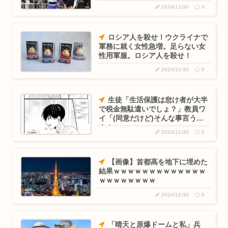
定！！
2024/11/30
0
ロシア人を殺せ！ウクライナで
軍務に就く女性急増。足らない女
性用軍服。ロシア人を殺せ！
2024/11/30
0
生徒「生活保護は怠け者が大半
で税金無駄遣いでしょ？」教員ワ
イ「(同意だけど)そんな事言うな
よ！」
2024/11/30
0
【画像】首都高を地下に埋めた
結果ｗｗｗｗｗｗｗｗｗｗｗｗｗ
ｗｗｗｗｗｗｗｗ
2024/11/30
0
「晴天と原爆ドームと私」兵