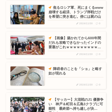
焦るロシア軍、死にまくるwww
崩壊する経済、トランプ停戦だけ
を希望に突き進む。傍には屍の山
2024/11/30
0
【画像】築かれてから600年間
だれも攻略できなかったインドの
要塞がこれｗｗｗｗｗｗｗｗｗｗ
ｗｗｗｗｗｗｗｗ
2024/11/30
0
障碍者のことを「ショ」と略す
奴が現れる
2024/11/30
0
【サッカー】大混戦のJ1 優勝争
い 神戸＆町田＆広島3クラブに可
能性 最終節へ持ち越しが決