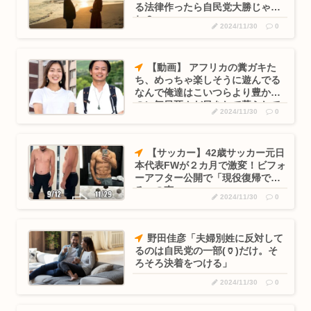
る法律作ったら自民党大勝じゃ
ね？
2024/11/30
0
【動画】 アフリカの糞ガキた
ち、めっちゃ楽しそうに遊んでる
なんで俺達はこいつらより豊かな
のに毎日死んだ目をして暮らして
2024/11/30
0
るんだ？
【サッカー】42歳サッカー元日
本代表FWが２カ月で激変！ビフォ
ーアフター公開で「現役復帰でき
る」の声
2024/11/30
0
野田佳彦「夫婦別姓に反対して
るのは自民党の一部(🏺)だけ。そ
ろそろ決着をつける」
2024/11/30
0