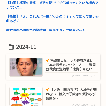
【動画】福岡の電車、複数の駅で「チ◯ポッ❤」という構内ア
原爆投下、なぜ広島長崎だったのか？未だに誰も分からない
ナウンス...
「おっさんの自堕落な生活を美少女にやらせるアニメ」、増え
【衝撃】「え、これカバー曲だったの！？」って知って驚いた
すぎてフ...
曲あげて...
【画像】カノカリ女、あまりにもセクロスすぎるグッズにされ
橋本環奈の現場で盗難被害、撮影スタッフ騒然だった
てしまい...
【画像】チー牛さん、とんでもない恵体の白人美女と結婚して
太平洋戦争史振り返ると思ったけど日本より欧米が諸悪の根源
しまうw...
やん
2024-11
熊本地震発生時の手術室、とんでもないことになってしまう
韓国人「竹田恒泰とか36親等を養子に迎えるなら天皇の血を吸
www
って産...
三崎優太氏、レジ袋有料化に
「本末転倒もいいところ」 米国
最近マジで9時間寝てるわ
30代男性「同僚で自分だけ独身で惨めだった」パチ●コで負け
は環境に逆効果「環境守りたいな
てトイ...
ら…」
女子高生さん、顔面にクマ撃退スプレーを噴射されて救助要請
2024/11/30
0
してしま...
日本円、「日米協調介入」すら無効化してしまうwww
左後輪がバースト…新東名でキャンピングカーが中央分離帯に
【大阪・関西万博】入場券が売
韓国サッカー協会、外国人審判員数十人に性的接待。羨ま死刑
衝突し横...
れない…購入の手続きの煩雑さが
要因か？
上司から障がい者手帳取る気ないか聞かれたんやが
早稲田大生、複数名がゴールドカードのポイント詐欺で無銭飲
2024/11/30
0