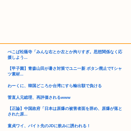
ぺこぱ松蔭寺「みんな右とか左とか拘りすぎ。思想関係なく応
援しよう...
【甲子園】青森山田が暑さ対策でユニ一新 ボタン廃止でTシャ
ツ素材...
わーくに、韓国どころか台湾にすら輸出額で負ける
菅直人元総理、再評価されるwww
【正論】中国政府「日本は原爆の被害者面を辞め、原爆が落と
された原...
童貞ワイ、バイト先のJDに飲みに誘われる！