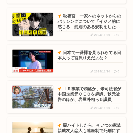
食
射殺されたオッサン、最近母を亡くして精神的ショックを受け
秋篠宮 一家へのネットからの
ていたと...
バッシングについて『イジメ的に
感じる 罰則のある規制をした方
【悲報】片山さつき財務大臣の防災服がヤバすぎると話題に
がいい』
2024/11/30
0
部屋作りゲーム、確率で出現するイカを見るとクラッシュする
不具合が...
日本で一番裸を見られらてる日
本人って宮沢りえだよな？
(っ´ω`c)幻想水滸伝STAR LEAPがついに明日、配信され...
きゃりーぱみゅぱみゅ、本名が「桐子」だと公表
2024/11/30
0
警察官拳銃事件と警棒だけ事件の比較 www
ＩＲ事業で賄賂か、米司法省が
中国企業元ＣＥＯを起訴。秋元被
奥田いろはちゃん、市民プールで18m泳ぐ！！！【乃木坂46】
告のほか、岩屋外相ら５議員
面白いシューティングゲーム教えろ
2024/11/30
0
元区議団長 「共産党は義援金を被災地に持ってはいく。が、持
って行...
闇バイトしたら、そいつの家族
親戚友人恋人も連座制で死刑にす