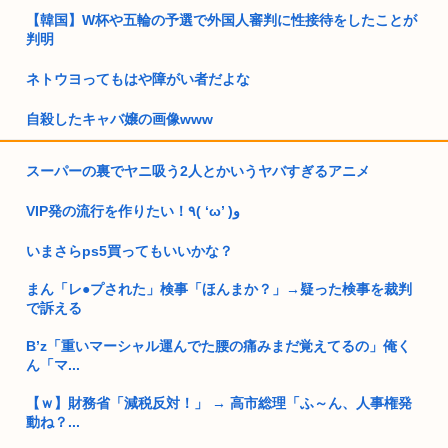
【韓国】W杯や五輪の予選で外国人審判に性接待をしたことが
判明
ネトウヨってもはや障がい者だよな
自殺したキャバ嬢の画像www
高市早苗政権「円安ホクホクゥ！財政健全化は目指さない！で
スーパーの裏でヤニ吸う2人とかいうヤバすぎるアニメ
も介入は...
VIP発の流行を作りたい！٩( ‘ω’ )و
日本人、イオンに大行列…
いまさらps5買ってもいいかな？
女「ガルガル期はホルモンバランスの影響で仕方ないの」 男
「ふ~ん...
まん「レ●プされた」検事「ほんまか？」→疑った検事を裁判
で訴える
日本、高市コイン救済でアメリカにアルゼンチンと同列扱いさ
れていた
B’z「重いマーシャル運んでた腰の痛みまだ覚えてるの」俺く
ん「マ...
トランプ「結局のところ(次期大統領選で)私たちはJ.D.(バン
ス...
【ｗ】財務省「減税反対！」 → 高市総理「ふ～ん、人事権発
動ね？...
まんさん「20歳でアルファード一括で買える私素敵！」