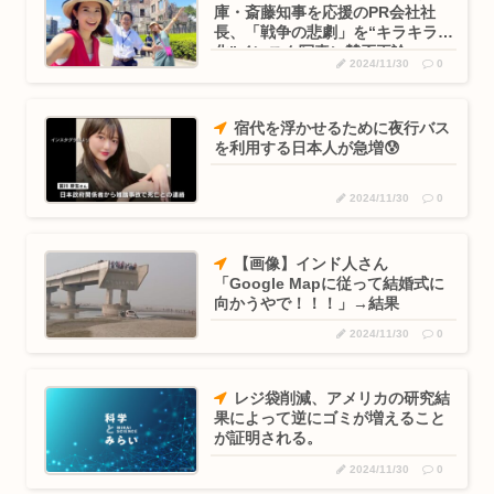
庫・斎藤知事を応援のPR会社社
長、「戦争の悲劇」を“キラキラ
化”インスタ写真に賛否両論
2024/11/30
0
宿代を浮かせるために夜行バス
を利用する日本人が急増😰
2024/11/30
0
【画像】インド人さん
「Google Mapに従って結婚式に
向かうやで！！！」→結果
2024/11/30
0
レジ袋削減、アメリカの研究結
果によって逆にゴミが増えること
が証明される。
2024/11/30
0