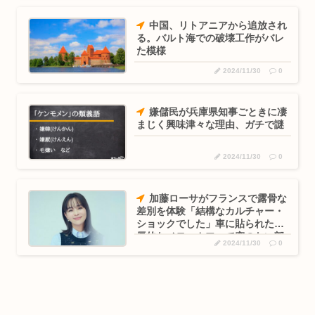
中国、リトアニアから追放され
る。バルト海での破壊工作がバレ
た模様
2024/11/30
0
嫌儲民が兵庫県知事ごときに凄
まじく興味津々な理由、ガチで謎
2024/11/30
0
加藤ローサがフランスで露骨な
差別を体験「結構なカルチャー・
ショックでした」車に貼られた侮
辱的なメモ、カフェで窓のない部
2024/11/30
0
屋へ