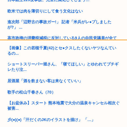
欧米では肉を薄切りにして食う文化はない
進次郎「辺野古の事故ガー!」 記者「米兵がレ●プしました
が?」 ...
高市政権の消費税減税に反対している9人の自民党議員が全て
判明ww...
【画像】この若槻千夏(42)とセ●クスしたくないヤツなんてい
るの...
独身弱男、お盆のスーパーで大失態www
ショートスリーパー堀さん、「寝てほしい」とゆわれてブチギ
オーストラリア研究チーム、45年間、2700人以上を研究した
レたり泣...
結果...
居酒屋「酒を飲まない客は来なくていい」
靖国神社「軍服のコスプレやめろ、"慰霊"の意味考えろ」
歌手の松山千春さん（70）
ネトウヨ「在日特権やばい。働かずに年間600万円もらって豪
遊して...
【お盆休み】スタート 熊本地震で大分の温泉キャンセル相次ぐ
被害...
阿波おどりで女性のカラダを強調した動画が拡散されてるらし
い！許せ...
彡(●)(●)「汗だくのJKのイラストを描け」 「…」
日本人「失われた30年ヤバいだろ…貧乏になりすぎ…もう愛国