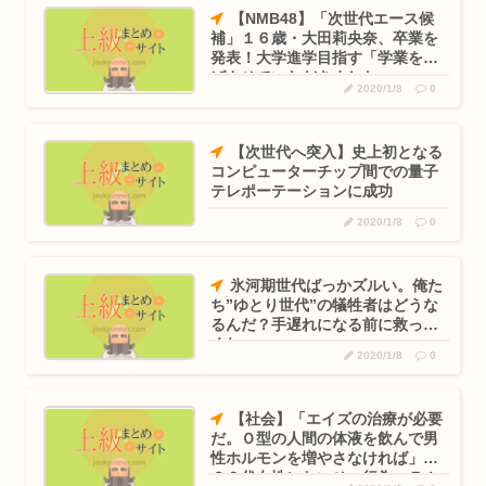
【NMB48】「次世代エース候
補」１６歳・大田莉央奈、卒業を
発表！大学進学目指す「学業を選
ばさせていただきました」
2020/1/8
0
【次世代へ突入】史上初となる
コンピューターチップ間での量子
テレポーテーションに成功
2020/1/8
0
氷河期世代ばっかズルい。俺た
ち”ゆとり世代”の犠牲者はどうな
るんだ？手遅れになる前に救って
くれ
2020/1/8
0
【社会】「エイズの治療が必要
だ。Ｏ型の人間の体液を飲んで男
性ホルモンを増やさなければ」
６０代女性にわいせつ行為 ７１