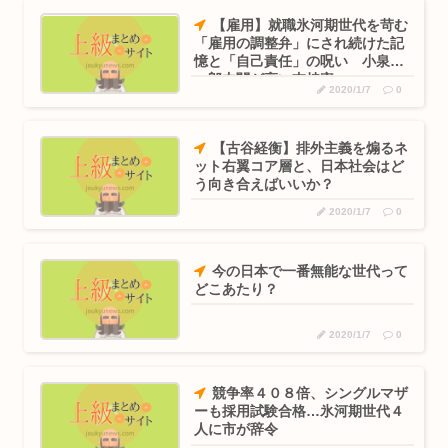
【雇用】就職氷河期世代を苛む
「雇用の調整弁」にされ続けた記
憶と「自己責任」の呪い 小泉純
一郎内閣が高い支持率
2020/1/7
0
【古谷経衡】排外主義を煽るネ
ット右翼コア層と、日本社会はど
う向き合えばいいか？
2020/1/7
0
今の日本で一番無能な世代って
どこあたり？
2020/1/7
0
競争率４０８倍、シングルマザ
ーも採用試験合格…氷河期世代４
人に市が辞令