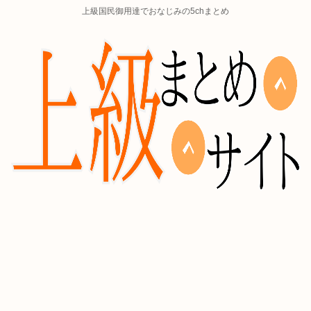
上級国民御用達でおなじみの5chまとめ