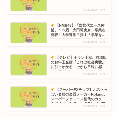
2020/1/9
0
【NMB48】「次世代エース候
補」１６歳・大田莉央奈、卒業を
発表！大学進学目指す「学業を選
ばさせていただきました」
2020/1/9
0
【テレビ】ホラン千秋、前澤氏
のお年玉企画『これは社会実験』
に引っかかる「上から目線に感じ
ちゃう」
2020/1/9
0
【スーパーFXチップ】ホストっ
ぽい名前の楽器メーカーRoland、
スーパーファミコン世代のカクカ
クポリゴンみてーなグランドピア
2020/1/9
0
ノを発表