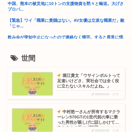
中国、熊本の被災地に10トンの支援物資を黙々と輸送。大げさ
保守を...
プロパ...
GPIF「4-6月で24兆円儲けた」 年金運用額317兆円に、あ...
【緊急】ワイ「職業に貴賤はない。AV女優は立派な職業だ」敵
「じゃ...
中国さん、日本に対しあまりにも酷い暴言を放つ 「侵略戦争仕
掛けた...
飲み会が突如中止になったので連絡なく帰宅。すると異常に慌
てる嫁。...
【大阪】58歳日本人男性の、80歳母の腹を踏みつけ肋骨8本を
バキ...
最近うんこめっちゃ細くて草
世間
「助けて欲しけりゃきび団子よこしな？」 これ現代だと色々
厳...
高市早苗のニュース記事、コメント欄閉鎖…
堀江貴文「ウサインボルトって
高市早苗、3000万円以上の高級新公用車を購入させ贅を尽くし
私人逮捕や迷惑系が撮り鉄にだけは手を出せない理由
足速いけどさ、実社会では全く役
た後...
に立たないスキルだよね。」
学歴厨「文系なら地方旧帝大よりも早慶の方が上！」←これ
25歳すぎて童貞の人って
2020/1/10
0
米津玄師さん、絵はプロレベルだった！！！
【画像】東海道新幹線の自由席がコチラwww
中村悠一さんが所有するマクラ
ナイフ犯人！警察官拳銃なしで現行犯逮捕www
ーレン570GTの1世代前の車に乗
韓国人さん、ネトウヨの痛いところを突いてしまう。「日本人
った男性が親しげに話しかけてく
は韓国に...
29歳バンドマン俺、もうどうやったらバズるのかわからん
るもうまく返せず謝罪
2020/1/10
0