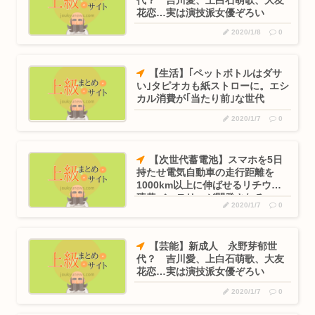
花恋…実は演技派女優ぞろい
2020/1/8
0
【生活】｢ペットボトルはダサ
い｣タピオカも紙ストローに。エシ
カル消費が｢当たり前｣な世代
2020/1/7
0
【次世代蓄電池】スマホを5日
持たせ電気自動車の走行距離を
1000km以上に伸ばせるリチウム
硫黄バッテリーが開発される
2020/1/7
0
【芸能】新成人 永野芽郁世
代？ 吉川愛、上白石萌歌、大友
花恋…実は演技派女優ぞろい
2020/1/7
0