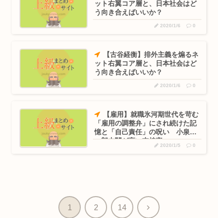
ット右翼コア層と、日本社会はど
う向き合えばいいか？
2020/1/6
0
【古谷経衡】排外主義を煽るネ
ット右翼コア層と、日本社会はど
う向き合えばいいか？
2020/1/6
0
【雇用】就職氷河期世代を苛む
「雇用の調整弁」にされ続けた記
憶と「自己責任」の呪い 小泉純
一郎内閣が高い支持率
2020/1/5
0
次
1
2
14