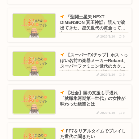
小泉防衛大臣、高市早苗の被災地訪問PVに張り合うかのように
地震
海上自...
『聖闘士星矢 NEXT
女子高生コスプレイヤー、夏の電車が臭くて苦言 「洋服は一回
DIMENSION 冥王神話』読んで涙
全部熱...
出てきた。星矢世代の黄金って雑
魚しかいなかったって痛感させら
1浪して法政に入った女さん、ワカッテTVのせいでジサツする
2020/1/10
0
れた
元ジャンポケ斉藤慎二被告のTikTokライブが拡散 求刑7年直
後...
【スーパーFXチップ】ホストっ
ぽい名前の楽器メーカーRoland、
結婚式で嫌いな新郎姉を笑いものにするために新婦が出席者に
スーパーファミコン世代のカクカ
和服を指...
クポリゴンみてーなグランドピア
2020/1/10
0
ノを発表
高市早苗「寝てない」それは分かったが「徹夜したので辛くて
宿題やっ...
【社会】国の支援も手遅れ……
「就職氷河期第一世代」の女性が
70過ぎてからドラクエ10を始めたおじさん、急逝したせいで娘
味わった絶望とは
に色...
2020/1/10
0
Z世代が暮らす学生寮、学食のメニューがカレーだけになる
FF7をリアルタイムでプレイし
た世代に聞きたい