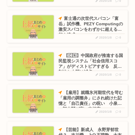
2020/1/8
0
歳男逮捕
富士通の次世代スパコン「富
岳」試作機、PEZY Computingの
激安スパコンをわずかに超える性
能を達成
2020/1/8
0
【🇨🇳】中国政府が推進する国
民監視システム「社会信用スコ
ア」がディストピアすぎる 反体
制的な人間は減点
2020/1/8
0
【雇用】就職氷河期世代を苛む
「雇用の調整弁」にされ続けた記
憶と「自己責任」の呪い 小泉純
一郎内閣が高い支持率
2020/1/8
0
【芸能】新成人 永野芽郁世
代？ 吉川愛、上白石萌歌、大友