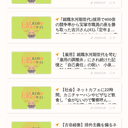
2020/1/7
0
｢就職氷河期世代｣採用で400倍
の競争率から宝塚市職員の座を勝
ち取った吉川さん(41)､｢定年まで
働く勤め先ができうれしい！｣と喜
2020/1/6
0
びを語る
【雇用】就職氷河期世代を苛む
「雇用の調整弁」にされ続けた記
憶と「自己責任」の呪い 小泉純
一郎内閣が高い支持率
2020/1/6
0
【社会】ネットカフェに22時
間。カニチャーハンやピザなど飲
食し「金がないので警察呼ん
で」。22歳無職の男を逮捕。札幌
2020/1/6
0
市
【古谷経衡】排外主義を煽るネ