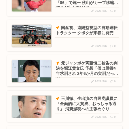
アニメ好き32歳女性、238個の複アカで少年ジャンプグッズを
「86」で統一 秋山がカープ移籍後
初の4番 小園は6番
大量...
2026/8/6
0
【画像】漫画家・桂正和、最新のパンツ＆お尻のイラスト投稿
にネット...
国産初、遠隔監視型の自動運転
トラクター クボタが来春に発売
【衝撃】日本の闇“中学生おじさん” 「若いではなく幼い」「酒
より...
2026/8/6
0
緊縮財政論者として知られる大物財務官僚、高市早苗の逆鱗に
触れ左遷
元ジャンポケ斉藤慎二被告の判
決を堀江貴文氏 予想「僕は懲役4
射殺され死亡したオッサン（60）お母さんが亡くなって狂った
年求刑され 2年6か月の実刑だった
模様
が…」
2026/8/6
0
射殺されたオッサン、最近母を亡くして精神的ショックを受け
ていたと...
玉川徹、生出演の自民党議員に
宝石店の下見をしていたルパン三世を逮捕
「全面的に大賛成、おっしゃる通
り」 消費減税への主張めぐり
みんなで大家さん 2881億円の債務超過で完全終了 年利7%に
2026/8/6
0
釣...