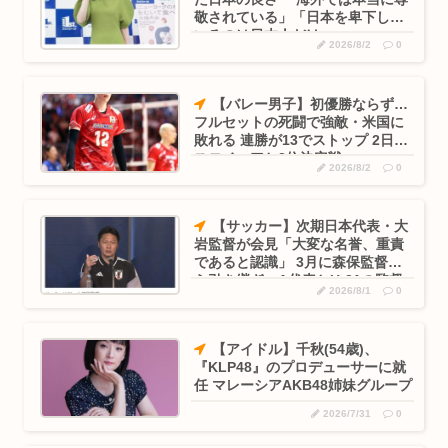
敬されている」「日本を卑下して
いるのは日本人だけ」
2026/8/2
0
【バレー男子】初優勝ならず…
フルセットの死闘で強敵・米国に
敗れる 連勝が13でストップ 2日は
スロベニアと3位決定戦
2026/8/2
0
【サッカー】次期日本代表・大
岩監督が会見「大変な名誉、重責
であると認識」 3月に森保監督か
ら引き継ぎ、A代表とU-21の監督
2026/8/1
0
を兼任
【アイドル】千秋(54歳)、
『KLP48』のプロデューサーに就
任 マレーシアAKB48姉妹グループ
2026/7/31
0