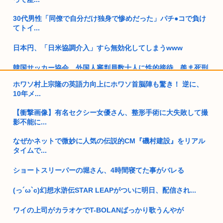
30代男性「同僚で自分だけ独身で惨めだった」パチ●コで負け
てトイ...
日本円、「日米協調介入」すら無効化してしまうwww
韓国サッカー協会、外国人審判員数十人に性的接待。羨ま死刑
ホワソ村上宗隆の英語力向上にホワソ首脳陣も驚き！ 逆に、
彡(●)(●) 「迷子の迷子の在日チョン あなたの国籍どこですか...
10年メ...
上司から障がい者手帳取る気ないか聞かれたんやが
【衝撃画像】有名セクシー女優さん、整形手術に大失敗して撮
影不能に...
おばさんとセクロスしたことある奴www
なぜかネットで微妙に人気の伝説的CM『磯村建設』をリアル
女性の水筒に下半身を押し付け【使用不能】にし器物損壊で66
タイムで...
歳男性...
ショートスリーパーの堀さん、4時間寝てた事がバレる
すまん、独身のケンモメンで集まって共同生活をしないか？
(っ´ω`c)幻想水滸伝STAR LEAPがついに明日、配信され...
キャバ嬢の首吊り動画見てから涙が止まらない
ワイの上司がカラオケでT-BOLANばっかり歌うんやが
安倍昭恵「なんで安倍晋三が殺されたのか今でもわからない」