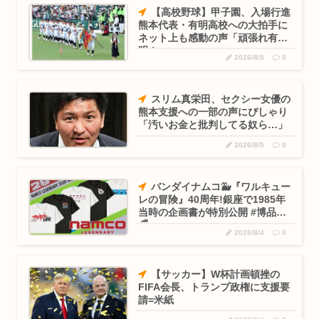
ゼンゼロのベーグル計画やってみたら面白すぎてワロタwww
【高校野球】甲子園、入場行進
熊本代表・有明高校への大拍手に
ネット上も感動の声「頑張れ有
明！」
2026/8/5
0
スリム真栄田、セクシー女優の
熊本支援への一部の声にぴしゃり
「汚いお金と批判してる奴ら…」
2026/8/5
0
バンダイナムコ🐳『ワルキュー
レの冒険』40周年!銀座で1985年
当時の企画書が特別公開 #博品館
🌈
2026/8/4
0
【サッカー】W杯計画頓挫の
FIFA会長、トランプ政権に支援要
請=米紙