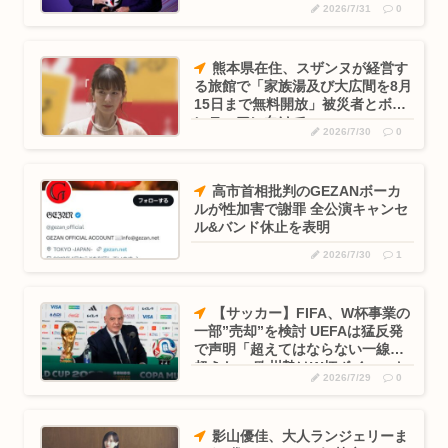
2026/7/31
0
熊本県在住、スザンヌが経営す
る旅館で「家族湯及び大広間を8月
15日まで無料開放」被災者とボラ
ンティアに向けて
2026/7/30
0
高市首相批判のGEZANボーカ
ルが性加害で謝罪 全公演キャンセ
ル&バンド休止を表明
2026/7/30
1
【サッカー】FIFA、W杯事業の
一部”売却”を検討 UEFAは猛反発
で声明「超えてはならない一線を
超えた」 欧州勢はW杯ボイコット
2026/7/29
0
も
影山優佳、大人ランジェリーま