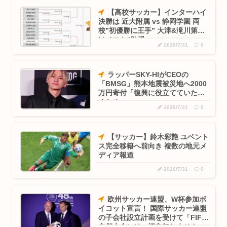
【高校サッカー】インターハイ
決勝は 近大附属 vs 静岡学園 両
校”初優勝に王手” 大津&滝川第二
はベスト4敗退
2026/7/31
0
ラッパーSKY-HIがCEOの
「BMSG」熊本地震被災地へ2000
万円寄付「復興に役立てていただ
くため」
2026/7/31
0
【サッカー】鈴木彩艶 ユベント
ス完全移籍へ前向き 複数の地元メ
ディア報道
2026/7/31
0
欧州サッカー連盟、W杯参加ボ
イコット宣言！ 国際サッカー連盟
の子会社設立計画を受けて「FIFA
主催大会には一切参加しません」