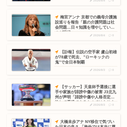
2026/8/4
0
梅宮アンナ 京都での義母介護施
設巡りを報告「親の介護問題は社
会問題…日々知識を増やしている
のが現状」
2026/8/4
0
【訃報】伝説の空手家 盧山初雄
が78歳で死去、”ローキックの
鬼”で全日本制覇
2026/8/3
0
【サッカー】天皇杯予選後に選
手や家族が誹謗中傷の被害 J3北九
州が声明「誹謗中傷や人格否定…
決して看過できるものではありま
2026/8/3
0
せん」
大橋未歩アナ NY移住で気づい
た日本の良さ 「海外では本当に尊