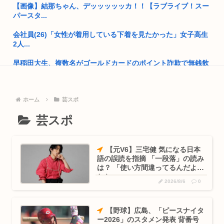
【画像】結那ちゃん、デッッッッッカ！！【ラブライブ！スー
中国「なぜ日本の建物はダサくて古臭いんですか？w」Weibo
パースタ...
で1...
会社員(26)「女性が着用している下着を見たかった」女子高生
クルド人問題を訴えてきた河合ゆうすけ、埼玉県知事選挙に立
2人...
候補表明...
早稲田大生、複数名がゴールドカードのポイント詐欺で無銭飲
アメリカ日本向け原油、突然輸出量が4割も激減してしまう。
食
年内高市...
八田與一容疑者、詰む 情報提供が累計1万3600件超え 目撃情
熊本大震災震度7 （死者数38人）
ホーム
芸スポ
報...
緊縮財政論者として知られる大物財務官僚、高市早苗の逆鱗に
芸スポ
幼馴染「えへへ///私の裸エプロンどうかな？///」
触れ左遷
コーエイテクモ、ライザとおしゃべりできるゲームを発売。ム
開成→東大法学部トップのエース官僚もサナ(神戸大)には勝て
【元V6】三宅健 気になる日本
チムチム...
なかっ...
語の誤読を指摘 「一段落」の読み
は？ 「使い方間違ってるんだよな
いまさらps5買ってもいいかな？
自民党「日本人56す56す56す56す56すコロスコロスコロ
とか」
2026/8/6
0
ス…...
面白いシューティングゲーム教えろ
熊本地震避難所で高市早苗の態度が非常に良いと話題
【悲報】ポケポケ、1年で1600万人が引退・・・
【野球】広島、「ピースナイタ
ー2026」のスタメン発表 背番号