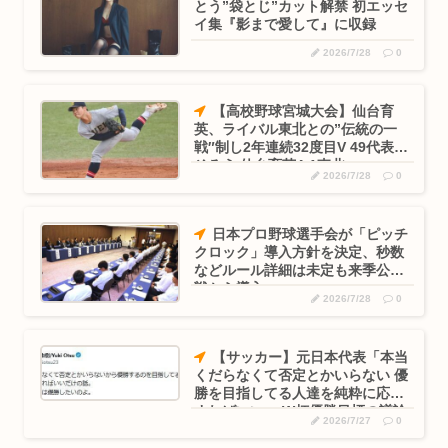
とう”袋とじ”カット解禁 初エッセ
イ集『影まで愛して』に収録
2026/7/28
0
【高校野球宮城大会】仙台育
英、ライバル東北との”伝統の一
戦″制し2年連続32度目V 49代表出
そろう 仙台育英4-1東北
2026/7/28
0
日本プロ野球選手会が「ピッチ
クロック」導入方針を決定、秒数
などルール詳細は未定も来季公式
戦から導入へ
2026/7/28
0
【サッカー】元日本代表「本当
くだらなくて否定とかいらない 優
勝を目指してる人達を純粋に応援
すればいい」 W杯優勝目標の議論
2026/7/27
0
に