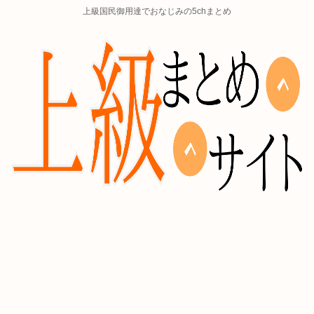
上級国民御用達でおなじみの5chまとめ