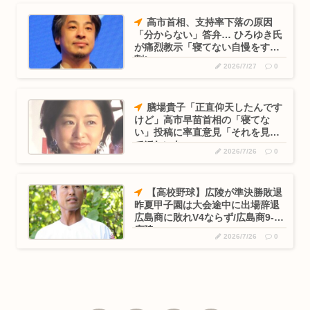
高市首相、支持率下落の原因
「分からない」答弁… ひろゆき氏
が痛烈教示「寝てない自慢をする
割に…」
2026/7/27
0
膳場貴子「正直仰天したんです
けど」高市早苗首相の「寝てな
い」投稿に率直意見「それを見せ
てほしいな」
2026/7/26
0
【高校野球】広陵が準決勝敗退
昨夏甲子園は大会途中に出場辞退
広島商に敗れV4ならず/広島商9-4
広陵
2026/7/26
0