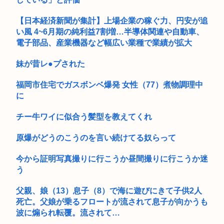
ゲーム業界「まって、もしかしてみんな対人ゲームに興味ない
感じ…？...
【日本経済新聞が集計】上場企業の稼ぐ力、円安が追
い風 4~6月期の純利益7割増…半導体関連や自動車、
ドラクエシリーズで一番好きなラスボス
電子部品、産業機器など幅広い業種で業績が拡大
イオンモール爆発事故「避難後は戻らない」マニュアル機能せ
妹が昔レ●プされた
ず 「貴...
福岡市住宅でガスボンベ爆発 女性（77）煮物調理中
サクラ大戦やああっ女神さまっで知られる、「美少女を描かせ
に
たら十傑...
チー牛ワイに似合う髪型を教えてくれ
B’z、熊本地震に対し3000万円を寄付 15年前に開始のチャリ...
LUUPのヤバさ 遂に査読付き論文としてまとめられる
原爆がどうのこうのを言い続けてる奴らって
【画像】こういう詐欺広告は無くせないの？
今から証明写真撮りに行こうか昼間撮りに行こうか迷
う
新型ジムニーノマド、4日間で50,000台の注文が殺到
父親、娘（13）息子（8）で海に遊びにきて子供2人
今週の「キン肉マン」、刻の神の姿がついに明らかに！！デカ
死亡。父娘が乗るフロートが流されて息子が向かうも
過ぎんだ...
波に煽られ転覆。流されて…