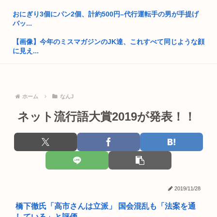
るぞ！！
おにぎり3個にパン2個、計約500円–代行運転手の男が手提げ
中国人「なぜ日本人は原爆を落としたアメリカで無く、中国を
バッ...
憎むので...
【画像】今年のミスマガジンのJK達、これすべて同じような顔
【高市】高市早苗「彼氏に手編みのマフラーって嘘ついて市販
に見え...
のマフラ...
手切れ金500万くれたオヤジが多額横領で逮捕され警察に聴取
日本(飯まずい、母国語ゴミ、差別主義者多い)←これ
された...
高市の次に総理大臣になりそうな政治家www
【動画】ワイ「さーてTikTokでも見るか」Z世代マゾメスガキ
ホーム
なんJ
J...
ネット流行語大賞2019が発表！！
共産党 政権交代を狙える立場になる
ペルソナ、お尻ゲームnikkeとコラボしたのに全くケツを揺ら
【画像】みつどもえの長女、改めて見直してみると普通に美少
さな...
女www
樹里と中学生のカーセクロス完全版。捜索進展した！
小野田紀美大臣「憲法で定められた国民の義務は【勤労・納
税・教育】...
小野田紀美大臣「憲法で定められた国民の義務は【勤労・納
税・教育】...
ワイ、明日出会い系の女の子とセ○するんだが大丈夫なのか？
2019/11/28
しゃがんでマンホールの点検作業中、GSの従業員 大型トラッ
橋下徹氏「高市さんは立派」 国会混乱も「法案を通
クには...
している」と評価