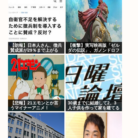
ルマは総額55億円ですで
しさを日々感じておりま
に合意？ 残るは本人の意
す｣
思
【朗報】日本人さん、徴兵
【衝撃】実写映画版「ゼル
賛成派が29％まで上がる
ダの伝説」、ガノンドロフ
www
役が決定
【悲報】21エモンとか言
30歳までに結婚して2、3
うマイナーアニメ！
人子供を作って家を建てる