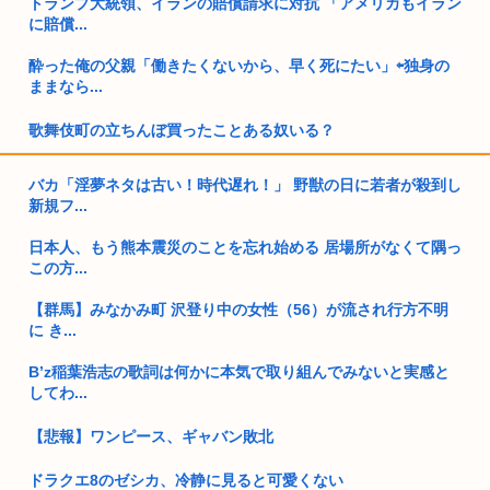
トランプ大統領、イランの賠償請求に対抗 「アメリカもイラン
に賠償...
酔った俺の父親「働きたくないから、早く死にたい」⇦独身の
ままなら...
歌舞伎町の立ちんぼ買ったことある奴いる？
政府、自衛隊の指揮統制システムに国産AIの導入を検討。判断
バカ「淫夢ネタは古い！時代遅れ！」 野獣の日に若者が殺到し
の迅速...
新規フ...
涼しい~ 東京23℃ 横浜23.8℃ さいたま23.3℃ 宇都宮...
日本人、もう熊本震災のことを忘れ始める 居場所がなくて隅っ
この方...
高市首相が8月15日に靖国神社に参拝したら
【群馬】みなかみ町 沢登り中の女性（56）が流され行方不明
マジック・ザ・ギャザリング、ババア禁止に
に き...
日本の少子化、実は深刻ではなかったwww
B’z稲葉浩志の歌詞は何かに本気で取り組んでみないと実感と
してわ...
イラン「トランプの任期が終わるまで和平はせんで～♪中間選
挙ホラホ...
【悲報】ワンピース、ギャバン敗北
あともうすぐで地獄から安倍晋三が馬に乗って現世に帰ってく
ドラクエ8のゼシカ、冷静に見ると可愛くない