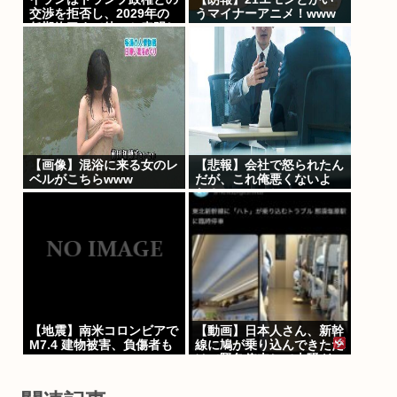
交渉を拒否し、2029年の
うマイナーアニメ！www
任期終了まで待つと表明し
た
【画像】混浴に来る女のレ
【悲報】会社で怒られたん
ベルがこちらwww
だが、これ俺悪くないよ
な？www
【地震】南米コロンビアで
【動画】日本人さん、新幹
M7.4 建物被害、負傷者も
線に鳩が乗り込んできただ
けで緊急停車して大騒ぎw