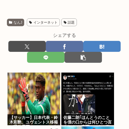
なんJ
インターネット
話題
シェアする
【サッカー】日本代表・鈴
佐藤二朗｢ほんとうのこと
木彩艶、ユヴェントス移籍
を僕の口からは何ひとつ言
が最終局面へ… PSGとパ
えなくて､言葉にできぬ悔