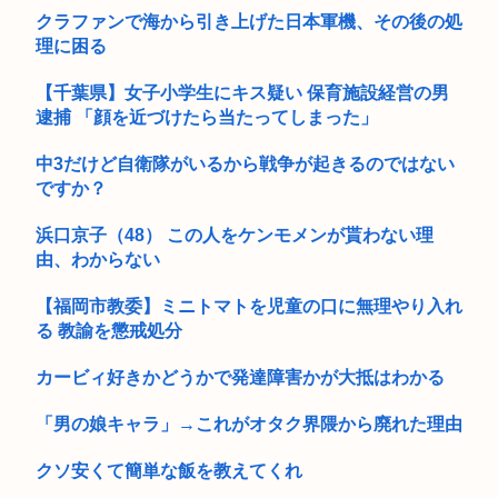
【幽遊白書】戸愚呂ってせめてA級妖怪にすべきだよなwww
クラファンで海から引き上げた日本軍機、その後の処
理に困る
【千葉県】女子小学生にキス疑い 保育施設経営の男
逮捕 「顔を近づけたら当たってしまった」
中3だけど自衛隊がいるから戦争が起きるのではない
ですか？
浜口京子（48） この人をケンモメンが貰わない理
由、わからない
【福岡市教委】ミニトマトを児童の口に無理やり入れ
る 教諭を懲戒処分
カービィ好きかどうかで発達障害かが大抵はわかる
「男の娘キャラ」→これがオタク界隈から廃れた理由
クソ安くて簡単な飯を教えてくれ