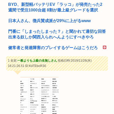
BYD、新型軽バッテリEV「ラッコ」が発売たった2
週間で受注1000台超 8割が最上級グレードを選択
日本人さん、徴兵賛成派が29%に上がるwww
門番に「しまったしまった？」と聞かれて適切な回答
出来る奴しか関西入られへんようにすべきやろ
健常者と発達障害のプレイするゲームはこうだろ
1 名前:
一般よりも上級の名無しさん
投稿日時:2019/11/28(木)
16:21:26.51
ID:KdTEboR30