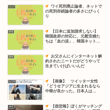
ワイ死刑廃止論者、ネットで
なんJ
の死刑存続論者の多さにびっく
り
【日本に追加請求しない】
東亜
韓国政府の対応に、元慰安婦た
ちは「血の涙」、韓国ネットも
「無責任だ」と批判
お父さんにインターネット解
嫌儲
約されたニートだがどうやって
生きていけばいいんだ
【画像】 ツイッター女性
なんG
「どうせアジアに生まれるなら
中韓が良かった。日本人は
芋」 →５万いいね
【壺悲報】ぼくがマッチング
嫌儲