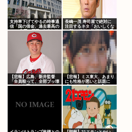
支持率下げてやるの時事通
長嶋一茂 寿司屋で絶対に
信「国の借金、過去最高の
注目するネタ「おいしくな
1346兆円。国民1人当たり
い所はダメ」 初期投資6千
の借金は約1095万円に」
万円でオープン経験あり
「ちょっとやってた」
【悲報】広島、新井監督
【悲報】ミス東大、あまり
「全員殴って、全部ブッ壊
にも性格が悪いと話題に
してから辞めたい」
【Pickup08082942】
イランはトランプ政権との
【朗報】21エモンとかい