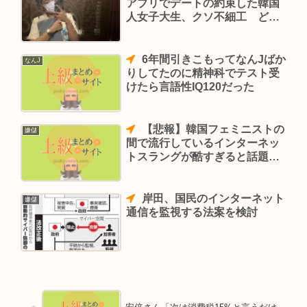
アプリでデートの約束した韓国
人女子大生、クソ不細工 どー
すんのこれ…
6年間引きこもってなんJばか
なんJ
りしてたのに精神科でテスト受
けたら言語性IQ120だった
【悲報】韓国フェミニストの
嫌儲
間で流行しているインターネッ
トスラングが酷すぎると話題
に イルベ用語を凌ぐ酷さ
岸田、国民のインターネット
嫌儲
通信を監視する法案を検討