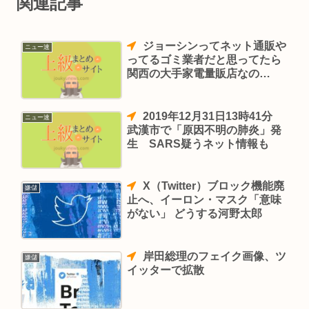
関連記事
ジョーシンってネット通販や
ニュー速
ってるゴミ業者だと思ってたら
関西の大手家電量販店なの
ね・・・。
2019年12月31日13時41分
ニュー速
武漢市で「原因不明の肺炎」発
生 SARS疑うネット情報も
X（Twitter）ブロック機能廃
嫌儲
止へ、イーロン・マスク「意味
がない」 どうする河野太郎
岸田総理のフェイク画像、ツ
嫌儲
イッターで拡散