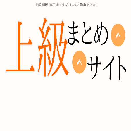
上級国民御用達でおなじみの5chまとめ