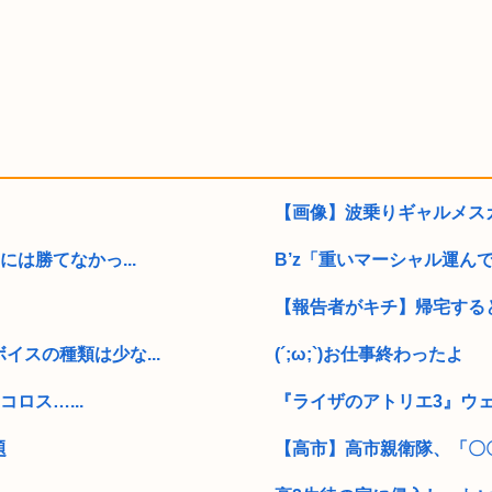
【画像】波乗りギャルメスガ
は勝てなかっ...
B’z「重いマーシャル運ん
【報告者がキチ】帰宅すると
スの種類は少な...
(´;ω;`)お仕事終わったよ
ロス…...
『ライザのアトリエ3』ウェ
題
【高市】高市親衛隊、「〇〇(