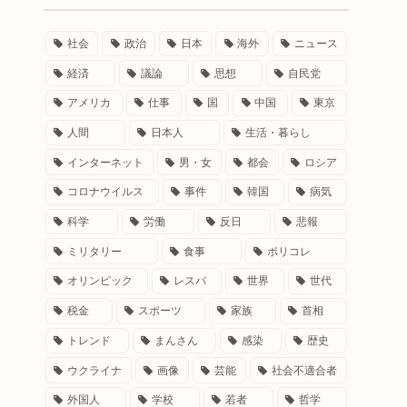
社会
政治
日本
海外
ニュース
経済
議論
思想
自民党
アメリカ
仕事
国
中国
東京
人間
日本人
生活・暮らし
インターネット
男・女
都会
ロシア
コロナウイルス
事件
韓国
病気
科学
労働
反日
悲報
ミリタリー
食事
ポリコレ
オリンピック
レスバ
世界
世代
税金
スポーツ
家族
首相
トレンド
まんさん
感染
歴史
ウクライナ
画像
芸能
社会不適合者
外国人
学校
若者
哲学