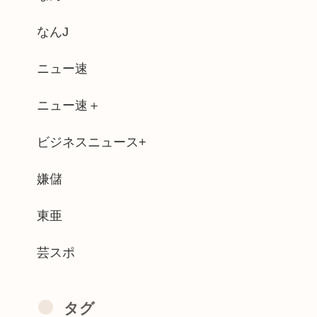
VIP発の流行を作りたい！٩( ‘ω’ )و
なんJ
個の複アカで少年ジャンプグッズを大量...
ニュー速
が増える現実
ニュー速＋
退スプレーを噴射されて救助要請してしま...
ビジネスニュース+
館 報告書で「マンガワン」とは別の大問...
写真を突き付けられた。夫「ウワキだな。...
嫌儲
堀、ショートスリーパーでない事がバレて...
東亜
芸スポ
タグ