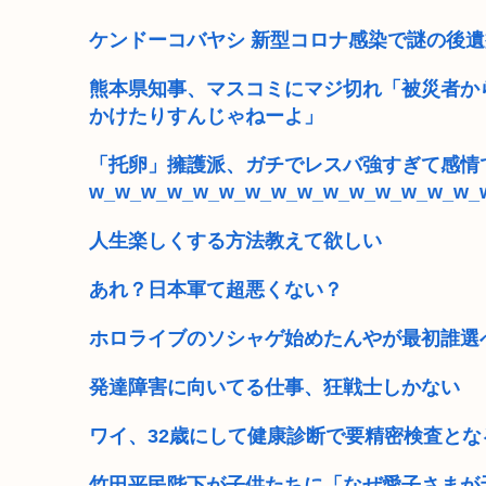
中国大使館に侵入した自衛官（24）、動機を告白「中
ケンドーコバヤシ 新型コロナ感染で謎の後
ぼく「いい歳だし日本酒でも飲んでみるか」→「 ま
熊本県知事、マスコミにマジ切れ「被災者か
かけたりすんじゃねーよ」
「味方のふりをしてたが、実は敵のスパイだったキャラ
「托卵」擁護派、ガチでレスバ強すぎて感情
男の6割「JC以下の女の子とセクロスが合法ならす
w_w_w_w_w_w_w_w_w_w_w_w_w_w_w_
付き合ってもいいレベルの女の子見つかる
人生楽しくする方法教えて欲しい
高市総書記に逆らった財務官僚、左遷されるwww
あれ？日本軍て超悪くない？
財務省のエース、左遷
ホロライブのソシャゲ始めたんやが最初誰選
発達障害に向いてる仕事、狂戦士しかない
ワイ、32歳にして健康診断で要精密検査とな
竹田平民陛下が子供たちに「なぜ愛子さまが