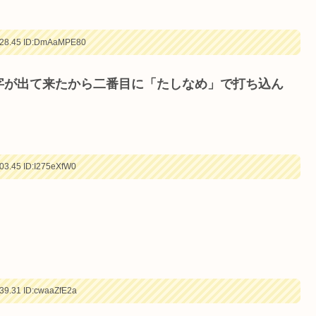
28.45
ID:DmAaMPE80
字が出て来たから二番目に「たしなめ」で打ち込ん
03.45
ID:I275eXfW0
39.31
ID:cwaaZfE2a