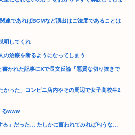
災関連であればBGMなど演出はご法度であることは
説明してくれ
人の治療を断るようになってしまう
」と書かれた記事にXで長文反論「悪質な切り抜きで
たかった」コンビニ店内やその周辺で女子高校生2
るwww
する」だった… たしかに言われてみれば匂うな…