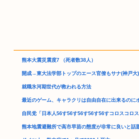
熊本大震災震度7 （死者数38人）
開成→東大法学部トップのエース官僚もサナ(神戸大)に
就職氷河期世代が救われる方法
最近のゲーム、キャラクリは自由自在に出来るのにボイ
自民党「日本人56す56す56す56す56すコロスコロスコ
熊本地震避難所で高市早苗の態度が非常に良いと話