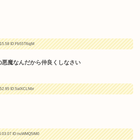
15.58
ID:Fb55T6qjM
の悪魔なんだから仲良くしなさい
52.95
ID:5aIXCLNbr
:03.07
ID:nuWMQ5lM0