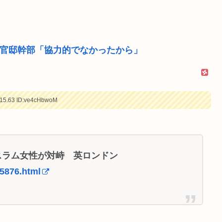
 官邸幹部「協力的でなかったから」
15.63
ID:ve4cHbwoM
スラム女性が対峙 英ロンドン
45876.html