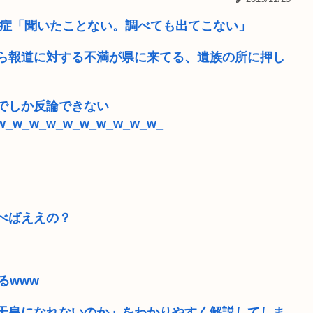
国の強硬外交を...
遺症「聞いたことない。調べても出てこない」
っず、、、」
アニメ好き32歳女性、238
ら報道に対する不満が県に来てる、遺族の所に押し
」 何が真っ先...
AI活用すればするほど残業
でしか反論できない
る」
女子高生さん、顔面にクマ撃
w_w_w_w_w_w_w_w_w_w_
「服脱いで、胸見せて」小学
私が男と2人でホテルに入る
【悲報】ショートスリーパー
べばええの？
るwww
天皇になれないのか」をわかりやすく解説してしま