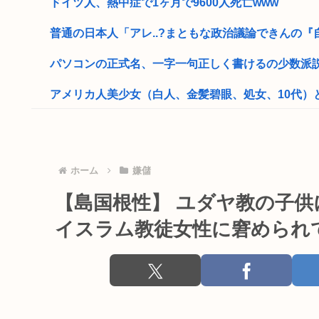
ドイツ人、熱中症で1ヶ月で9600人死亡www
普通の日本人「アレ..?まともな政治議論できんの『自
パソコンの正式名、一字一句正しく書けるの少数派
アメリカ人美少女（白人、金髪碧眼、処女、10代）と
あんまり有名じゃない処女のvtuber教えて
高市早苗「消費税減税の財源は今から考える」
ホーム
嫌儲
韓国人「え待って、何で日本の避難所って10年前と同レ
【島国根性】 ユダヤ教の子
「43億円」相当の商談をキャンセルした女、業務妨害容
イスラム教徒女性に窘められ
トランプ大統領「弾薬不足はフェイクニュース、情報漏
【動画】まんさんの配信自⚪︎動画、削除されるも再アッ
部落民のことお前らの地域ってなんて言ってた？