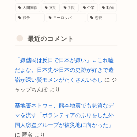
人間関係
文明
判明
企業
動物
戦争
ヨーロッパ
恋愛
最近のコメント
「嫌儲民は反日で日本が嫌い」←これ嘘
だよな。日本史や日本の史跡が好きで造
詣が深い賢モメンがたくさんいるし
に
ジ
ャップちんぽ
より
基地害ネトウヨ、熊本地震でも悪質なデ
マを流す「ボランティアのふりをした外
国人窃盗グループが被災地に向かった」
に
匿名
より