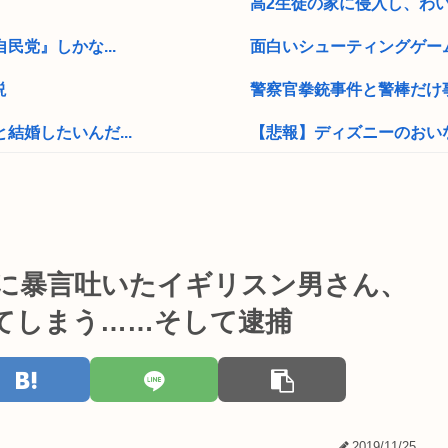
高2生徒の家に侵入し、わい
民党』しかな...
面白いシューティングゲー
説
警察官拳銃事件と警棒だけ事
結婚したいんだ...
【悲報】ディズニーのおいな
【速報】全国の女子高生、
音楽愛好家「クラシック音楽
ベルなの(ド...
就活女子大生「マジでどうし
供に暴言吐いたイギリスン男さん、
疑で逮捕ww...
コーエイテクモ、ライザとお
てしまう……そして逮捕
らした奴は極刑...
【画像】爆乳美女、今日も
プロードされ...
(っ´ω`c)幻想水滸伝STAR
任天堂がGamescomの
2019/11/25