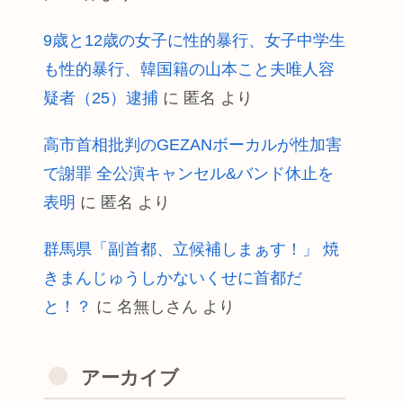
9歳と12歳の女子に性的暴行、女子中学生
も性的暴行、韓国籍の山本こと夫唯人容
疑者（25）逮捕
に
匿名
より
高市首相批判のGEZANボーカルが性加害
で謝罪 全公演キャンセル&バンド休止を
表明
に
匿名
より
群馬県「副首都、立候補しまぁす！」 焼
きまんじゅうしかないくせに首都だ
と！？
に
名無しさん
より
アーカイブ