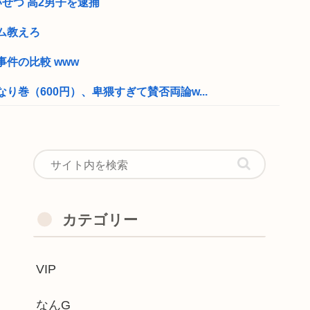
せつ 高2男子を逮捕
ム教えろ
件の比較 www
り巻（600円）、卑猥すぎて賛否両論w...
お前らに苦言www
のオーケストラはガラガラなのに、ゲーム...
よう。手取り20万超えてて営業セコカン...
しゃべりできるゲームを発売。ムチムチム...
カテゴリー
おっぱいがでかい！！！
VIP
 LEAPがついに明日、配信され...
ラインナップを発表！
なんG