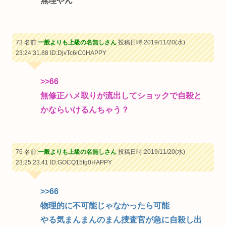
無理やん
73 名前:
一般よりも上級の名無しさん
投稿日時:2019/11/20(水)
23:24:31.88
ID:DjvTc6iC0HAPPY
>>66
無修正ハメ取りが流出してショックで自殺と
かならいけるんちゃう？
76 名前:
一般よりも上級の名無しさん
投稿日時:2019/11/20(水)
23:25:23.41
ID:GOCQ15fg0HAPPY
>>66
物理的に不可能じゃなかったら可能
やる気まんまんのまん捜査官が急に自殺し出