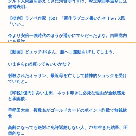
クルド人問題を訴えてきた河合ゆうすけ、埼玉県知事選挙に立
候補表明...
【批判】ラノベ作家（52）「新作ラブコメ書いたぞ！w」X民
「いい...
今より安倍一強時代のほうが遥かにマシだったよな。自民党内
にも反対...
【動画】どエッチJKさん、腰ヘコ運動をUPしてしまう。
女さんビッパーきてくれお話したい❗❗❗❗❗❗❗❗❗❗
いまさらps5買ってもいいかな？
アメリカ日本向け原油、突然輸出量が4割も激減してしまう。
年内高市...
射殺されたオッサン、最近母を亡くして精神的ショックを受け
ていたと...
童貞大学生ワイ、バイト先のJDに飲みに誘われる！！！
【印税1億円】みい山田、ネット叩きに必死な理由が金銭感覚
熊本大震災震度7 （死者数38人）
と承認欲...
職場のババアが熊本に寄せ書き書こうとか言い出した
早稲田大生、複数名がゴールドカードのポイント詐欺で無銭飲
食
緊縮財政論者として知られる大物財務官僚、高市早苗の逆鱗に
触れ左遷
高齢になっても絶対に免許返納しない人、77年生きた結果、圧
倒的な...