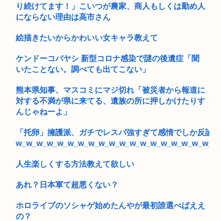
り続けてます！」こいつが農家、商人もしくは勤め人
にならない理由は高市さん
絵描きたいからかわいい女キャラ教えて
ケンドーコバヤシ 新型コロナ感染で謎の後遺症「聞
いたことない。調べても出てこない」
熊本県知事、マスコミにマジ切れ「被災者から報道に
対する不満が県に来てる、遺族の所に押しかけたりす
んじゃねーよ」
「托卵」擁護派、ガチでレスバ強すぎて感情でしか反論で
w_w_w_w_w_w_w_w_w_w_w_w_w_w_w_w_w_w_w_w
人生楽しくする方法教えて欲しい
あれ？日本軍て超悪くない？
ホロライブのソシャゲ始めたんやが最初誰選べばええ
の？