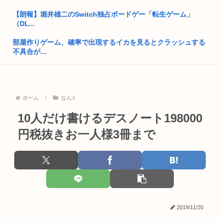
開成→東大法学部トップのエース官僚もサナ(神戸大)には勝て
なかっ...
【朗報】堀井雄二のSwitch独占ボードゲー「転生ゲーム」
（DL...
就職氷河期世代が救われる方法
部屋作りゲーム、確率で出現するイカを見るとクラッシュする
自民党「日本人56す56す56す56す56すコロスコロスコロ
不具合が...
ス…...
【衝撃】韓国メディア「韓国サッカー協会、W杯予選で外国人
熊本地震避難所で高市早苗の態度が非常に良いと話題
審判に性...
ドイツ人、熱中症で1ヶ月で9600人死亡www
ホーム
なんJ
無職転生の重婚の話がキモイってまた盛り上がってる
普通の日本人「アレ..?まともな政治議論できんの『自民党』し
10人だけ書けるデスノート198000
女子大生ってセクロスしてるくせに澄ました顔で授業受けてる
かな...
のは何故...
円税抜きお一人様3冊まで
高市早苗「消費税減税の財源は今から考える」
めっちゃカメレオン（めちゃかめ）、ハッカーがマップにマル
ウェア埋...
部落民のことお前らの地域ってなんて言ってた？
【訃報】寿美花代さん死去
中国大使館に侵入した自衛官（24）、動機を告白「中国の強硬
外交を...
【決算】任天堂「Switch2もマリカも売れまくりで笑いが止ま
ら...
2019/11/20