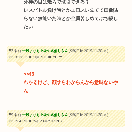
死神の目は幾らで取引できる？
レスバトル負け時とかエ口スレ立てて画像貼
らない無能いた時とか全員苦しめてぶち殺し
たい
53 名前:
一般よりも上級の名無しさん
投稿日時:2019/11/20(水)
23:18:38.15
ID:DjvTc6iC0HAPPY
>>46
わかるけど、顔すらわからんから意味ないや
ん
59 名前:
一般よりも上級の名無しさん
投稿日時:2019/11/20(水)
23:19:41.96
ID:jvqBqXvkaHAPPY