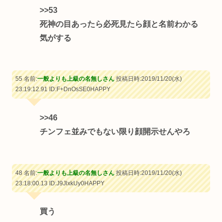
>>53
死神の目あったら必死見たら顔と名前わかる
気がする
55 名前:
一般よりも上級の名無しさん
投稿日時:2019/11/20(水)
23:19:12.91
ID:F+DnOsSE0HAPPY
>>46
チンフェ並みでもない限り顔開示せんやろ
48 名前:
一般よりも上級の名無しさん
投稿日時:2019/11/20(水)
23:18:00.13
ID:J9JlxkUy0HAPPY
買う