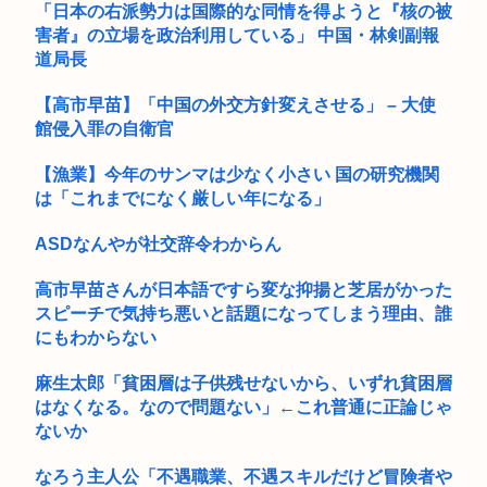
高市早苗の熊本襲来時、被災者の声遮られていた！
「日本の右派勢力は国際的な同情を得ようと『核の被
害者』の立場を政治利用している」 中国・林剣副報
中道改革連合・国民民主・立憲民主・共産が消費税減税にブチ
道局長
ギレ発狂...
【高市早苗】「中国の外交方針変えさせる」 – 大使
ゼンゼロのベーグル計画やってみたら面白すぎてワロタwww
館侵入罪の自衛官
B’z「重いマーシャル運んでた腰の痛みまだ覚えてるの」俺く
ん「マ...
【漁業】今年のサンマは少なく小さい 国の研究機関
は「これまでになく厳しい年になる」
【悲報】友達とロイヤルホストに行った息子、絶望www
ASDなんやが社交辞令わからん
高2生徒の家に侵入し、わいせつ 高2男子を逮捕
高市早苗さんが日本語ですら変な抑揚と芝居がかった
警察「違反ですね」俺「一度この車から見てくださいよ」→見
スピーチで気持ち悪いと話題になってしまう理由、誰
通しの悪...
にもわからない
(っ´ω`c)幻想水滸伝STAR LEAPがついに明日、配信され...
麻生太郎「貧困層は子供残せないから、いずれ貧困層
はなくなる。なので問題ない」←これ普通に正論じゃ
日本車の原価、たったの30~90万円と判明…
ないか
警察官拳銃事件と警棒だけ事件の比較 www
なろう主人公「不遇職業、不遇スキルだけど冒険者や