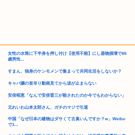
女性の水筒に下半身を押し付け【使用不能】にし器物損壊で66
歳男性...
すまん、独身のケンモメンで集まって共同生活をしないか？
キャバ嬢の首吊り動画見てから涙が止まらない
安倍昭恵「なんで安倍晋三が殺されたのか今でもわからない」
元れいわ山本太郎さん、ガチのマジで引退
中国「なぜ日本の建物はダサくて古臭いんですか？w」Weibo
で1...