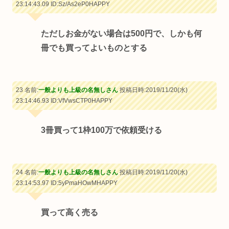
23:14:43.09
ID:Sz/As2eP0HAPPY
ただしお金がない場合は500円で、しかも何
冊でも買ってよいものとする
23 名前:
一般よりも上級の名無しさん
投稿日時:2019/11/20(水)
23:14:46.93
ID:VfVwsCTP0HAPPY
3冊買って1枠100万で依頼受ける
24 名前:
一般よりも上級の名無しさん
投稿日時:2019/11/20(水)
23:14:53.97
ID:5yPmaHOwMHAPPY
買って高く売る