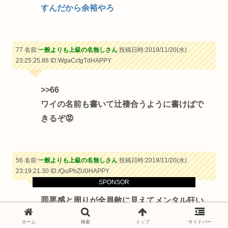
すんだから余裕やろ
77 名前:
一般よりも上級の名無しさん
投稿日時:2019/11/20(水)
23:25:25.86
ID:WgaCctgTdHAPPY
>>66
ワイの名前も書いて辻褄合うように書けばで
きるぞ😡
56 名前:
一般よりも上級の名無しさん
投稿日時:2019/11/20(水)
23:19:21.30
ID:/Qu/PhZU0HAPPY
SPONSOR
罪悪感と周りが全員敵に見えてメンタル狂い
そう
ホーム
検索
トップ
サイドバー