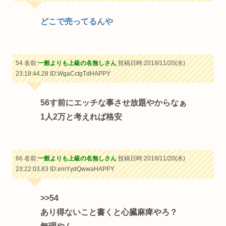
どこで売ってるんや
54 名前:
一般よりも上級の名無しさん
投稿日時:2019/11/20(水)
23:18:44.28
ID:WgaCctgTdHAPPY
56す前にエッチな事させ放題やからなぁ
1人2万と考えれば格安
66 名前:
一般よりも上級の名無しさん
投稿日時:2019/11/20(水)
23:22:03.83
ID:emYydQwwaHAPPY
>>54
あり得ないこと書くと心臓麻痺やろ？