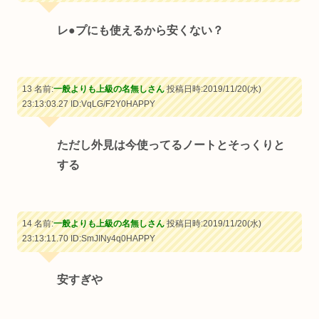
レ●プにも使えるから安くない？
13 名前:
一般よりも上級の名無しさん
投稿日時:2019/11/20(水)
23:13:03.27
ID:VqLG/F2Y0HAPPY
ただし外見は今使ってるノートとそっくりと
する
14 名前:
一般よりも上級の名無しさん
投稿日時:2019/11/20(水)
23:13:11.70
ID:SmJINy4q0HAPPY
安すぎや