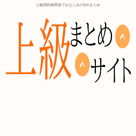
上級国民御用達でおなじみの5chまとめ