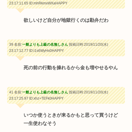
23:17:11.65
ID:mhRkmxWXaHAPPY
欲しいけど自分が地獄行くのは勘弁だわ
39 名前:
一般よりも上級の名無しさん
投稿日時:2019/11/20(水)
23:17:12.77
ID:i1s6WyHx0HAPPY
死の前の行動を操れるから金も増やせるやん
41 名前:
一般よりも上級の名無しさん
投稿日時:2019/11/20(水)
23:17:25.97
ID:xhz+TEFk0HAPPY
いつか使うときが来るかもと思って買うけど
一生使わなそう