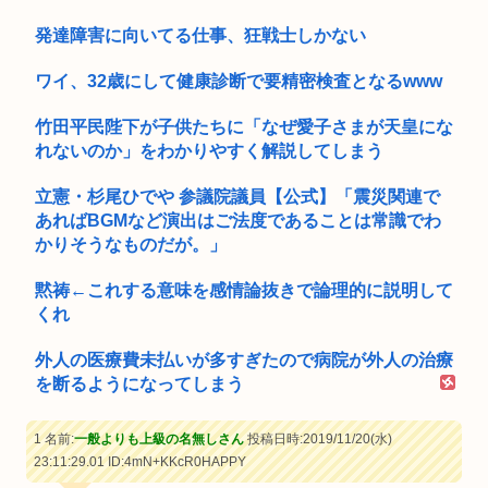
発達障害に向いてる仕事、狂戦士しかない
ワイ、32歳にして健康診断で要精密検査となるwww
竹田平民陛下が子供たちに「なぜ愛子さまが天皇にな
れないのか」をわかりやすく解説してしまう
立憲・杉尾ひでや 参議院議員【公式】「震災関連で
あればBGMなど演出はご法度であることは常識でわ
かりそうなものだが。」
黙祷←これする意味を感情論抜きで論理的に説明して
くれ
外人の医療費未払いが多すぎたので病院が外人の治療
を断るようになってしまう
1 名前:
一般よりも上級の名無しさん
投稿日時:2019/11/20(水)
23:11:29.01
ID:4mN+KKcR0HAPPY