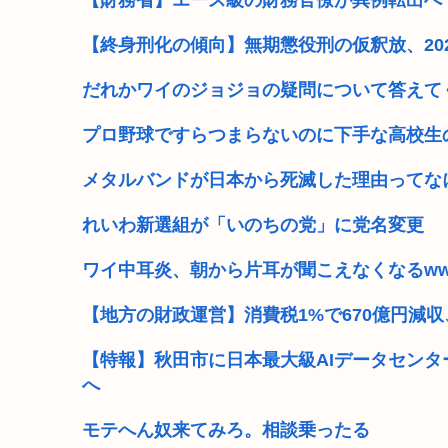
【財務省】エース級の財務官僚が異例転出へ
東京一極集中ってぶっちゃけマスメディアのやらか
【終身刑化の傾向】無期懲役刑の仮釈放、2025
高市早苗の秘書のガンステージ4はどうなったの？
だれかワイのジョジョの疑問について答えて
野党「消費税を減税しろ！」政府「消費税減税するわw
プロ野球ですらつまらないのに下手な高校生
維新県議、無許可で選挙カーレンタル事業 複数の維新
メタルバンドが日本から死滅した理由ってな
トランプ政権高官「ちょっと中国企業制裁したりしただ
れいわ新選組が「いのちの党」に党名変更
【高市朗報】高市早苗の名言、偉人の名言としてブロガ
ワイ中耳炎、朝から片耳が聞こえなくなるw
森山前自民党幹事長「日中首脳会談の写真を高市が勝手
【地方の財政運営】消費税1%で670億円減
【特報】秋田市に日本最大級AIデータセンタ
へ
モテへん奴来てみろ。相談乗ったる