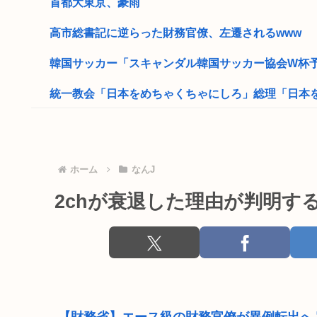
首都大東京、豪雨
高市総書記に逆らった財務官僚、左遷されるwww
韓国サッカー「スキャンダル韓国サッカー協会W杯予選
統一教会「日本をめちゃくちゃにしろ」総理「日本をめ
お前らが性欲のせいでやってしまったキチゲェ行為
数学者「AIで数学の未解決問題解いたわ」女性「お前の
ホーム
なんJ
“若い男女の市職員”が突然家に来て「熊本地震への募金
2chが衰退した理由が判明す
職場の後輩女に誕プレあげたいんだけど何あげたら
エリート財務官僚、官邸に逆らったため左遷された
財務省のエース、左遷
ワイ「子供2人目欲しいんやが、、、」ヨッメ「金は？