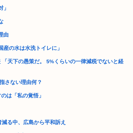
対」
な
理由
国産の水は水洗トイレに」
 「天下の愚策だ。 5%くらいの一律減税でないと経
目指さない理由何？
すのは「私の覚悟」
爆者減る中、広島から平和訴え