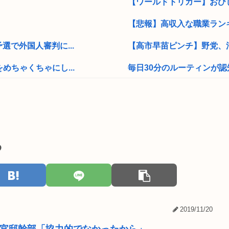
【ワールドトリガー】おびしま
【悲報】高収入な職業ラン
で外国人審判に...
【高市早苗ピンチ】野党、消
ちゃくちゃにし...
毎日30分のルーティンが
あげてけ
ワイの上司がカラオケでT-
証明間違って...
冥王計画ゼオライマーさんた
して」 不審...
【訃報】寿美花代さん死去
る
いい？
名古屋大学生さん、いくら
との報道
路上で小学生に痴漢行為 男
【BLEACH】ここの織姫
2019/11/20
育児は？私の仕...
藤本美貴が交際相手選びの