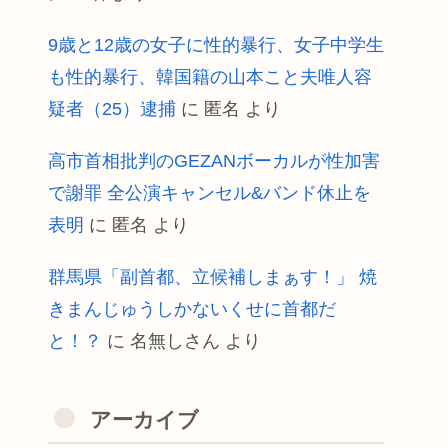
9歳と12歳の女子に性的暴行、女子中学生
も性的暴行、韓国籍の山本こと夫唯人容
疑者（25）逮捕
に
匿名
より
高市首相批判のGEZANボーカルが性加害
で謝罪 全公演キャンセル&バンド休止を
表明
に
匿名
より
群馬県「副首都、立候補しまぁす！」 焼
きまんじゅうしかないくせに首都だ
と！？
に
名無しさん
より
アーカイブ