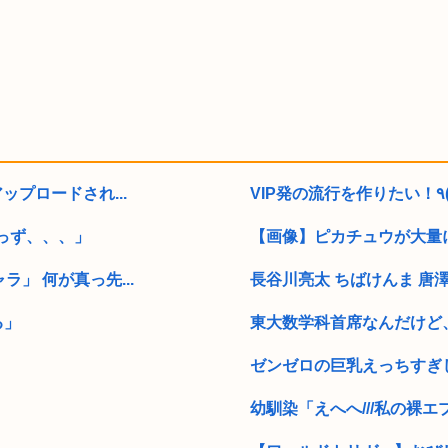
プロードされ...
っず、、、」
【画像】ピカチュウが大量
」 何が真っ先...
長谷川亮太 ちばけんま 唐
る」
東大数学科首席なんだけど、
ゼンゼロの巨乳えっちすぎ
幼馴染「えへへ///私の裸エ