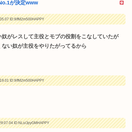
.1が決定www
05.07
ID:9/fM2m500HAPPY
い奴がレスして主役とモブの役割をこなしていたが
くない奴が主役をやりたがってるから
19.01
ID:9/fM2m500HAPPY
9:07.04
ID:NLo/JpyGMHAPPY