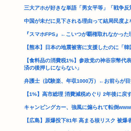
三大アホが好きな単語「男女平等」「戦争反
中国が未だに見下される理由って結局民度よ
『スマホFPS』←こいつが覇権取れなかった
【熊本】日本の地震被害に支援したのに「韓
【食料品の消費税1%】参政党の神谷宗幣代表
済の後押しにならない」
弁護士（試験楽、年収1000万）←お前らが
【1%】高市総理 消費減税めぐり 2年後に戻
キャンピングカー、強風に煽られて転倒www
【広島】原爆投下81年 高まる核リスク 被