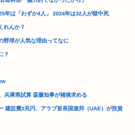
 官邸幹部「協力的でなかったから」
しだよな
NEW踊る大捜査さん例の
年は「わずか4人」 2024年は32人が獄中死
(´;ω;`)お仕事終わったよ
くれんか？
」野党「消費税...
「保釈金を払えば逮捕されずに
の野球が人気な理由ってなに
候補が利用、政...
【動画】FC版ドラクエ4の
に？
けなのに、関係...
いまさらps5買ってもいい
ーにまとめられ...
高齢になっても絶対に免許返
ww
にSNSに上げ...
きゃりーぱみゅぱみゅ、本
収、兵庫県試算 斎藤知事が補塡求める
ー 建設費2兆円、アラブ首長国連邦（UAE）が投資