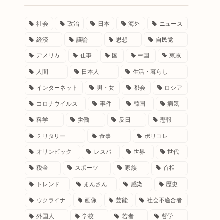
社会
政治
日本
海外
ニュース
経済
議論
思想
自民党
アメリカ
仕事
国
中国
東京
人間
日本人
生活・暮らし
インターネット
男・女
都会
ロシア
コロナウイルス
事件
韓国
病気
科学
労働
反日
悲報
ミリタリー
食事
ポリコレ
オリンピック
レスバ
世界
世代
税金
スポーツ
家族
首相
トレンド
まんさん
感染
歴史
ウクライナ
画像
芸能
社会不適合者
外国人
学校
若者
哲学