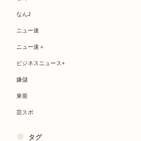
あの人出演で面白そう
なんJ
ニュー速
済むよ」30代男性が1342万円だ...
ニュー速＋
ラナルータの演出が凄いと話題。ファミコ...
ビジネスニュース+
かな？
納しない人、77年生きた結果、圧倒的な...
嫌儲
名が「桐子」だと公表
東亜
芸スポ
タグ