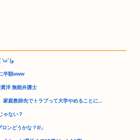
VIP発の流行を作りたい！٩( ‘ω’ )و
に半額www
澤貴洋 無能弁護士
家庭教師先でトラブって大学やめることに...
じゃない？
プロンどうかな？///」