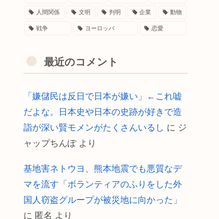
人間関係
文明
判明
企業
動物
戦争
ヨーロッパ
恋愛
最近のコメント
「嫌儲民は反日で日本が嫌い」←これ嘘
だよな。日本史や日本の史跡が好きで造
詣が深い賢モメンがたくさんいるし
に
ジ
ャップちんぽ
より
基地害ネトウヨ、熊本地震でも悪質なデ
マを流す「ボランティアのふりをした外
国人窃盗グループが被災地に向かった」
に
匿名
より