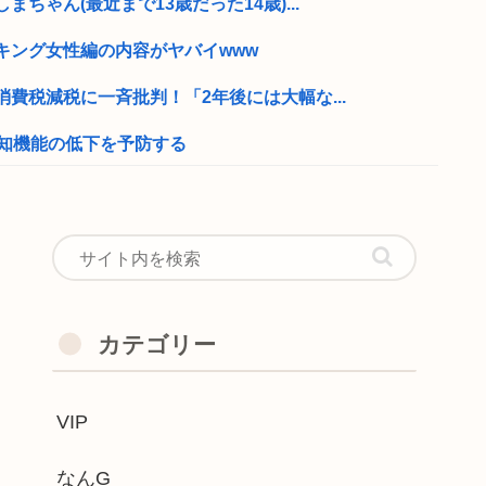
ちゃん(最近まで13歳だった14歳)...
キング女性編の内容がヤバイwww
費税減税に一斉批判！「2年後には大幅な...
認知機能の低下を予防する
BOLANばっかり歌うんやが
った2回のスパロボ参戦で大人気ロボ作品...
なんでも地元好きすぎな模様ww
カテゴリー
子高校生（16）逮捕
VIP
かわいい
持論！「イケメンってつまらない」
なんG