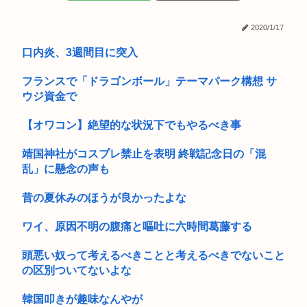
てる
2020/1/17
【画像】今年のミスマガジンのJK達、これすべて同じような顔
に見え...
口内炎、3週間目に突入
『悲報』谷まりあ（24）、イッテQで出川哲朗（51）と拒否感
フランスで「ドラゴンボール」テーマパーク構想 サ
が近...
ウジ資金で
ゼレンスキー大統領、米国のバイデン前政権を批判「官僚主義
だった」
【オワコン】絶望的な状況下でもやるべき事
アメリカ人「ヘイ！JAP！なぜ和ゲーは主人公が喋らないんだ
靖国神社がコスプレ禁止を表明 終戦記念日の「混
い？異...
乱」に懸念の声も
【祝】日本政府、東京大空襲を指揮し「悪魔」「皆殺しのルメ
昔の夏休みのほうが良かったよな
イ」の渾...
ワイ、原因不明の腹痛と嘔吐に六時間葛藤する
樹里と中学生のカーセクロス完全版。新事実発見した。
元ジャンポケ斉藤慎二被告のTikTokライブ、求刑7年直後にう
頭悪い奴って考えるべきことと考えるべきでないこと
つ...
の区別ついてないよな
【驚愕】放送当時は酷評された『ルパン三世』、再放送で視聴
韓国叩きが趣味なんやが
率30％...