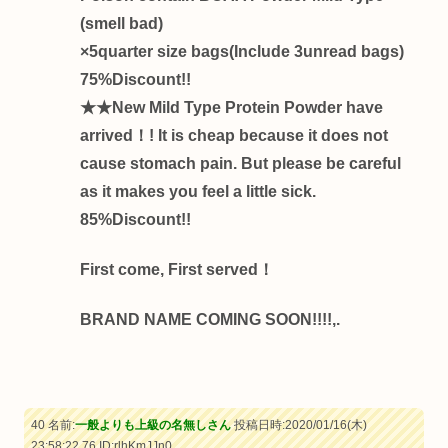
(smell bad)
×5quarter size bags(Include 3unread bags)
75%Discount!!
★★New Mild Type Protein Powder have
arrived！! It is cheap because it does not
cause stomach pain. But please be careful
as it makes you feel a little sick.
85%Discount!!
First come, First served！
BRAND NAME COMING SOON!!!!,.
40 名前:
一般よりも上級の名無しさん
投稿日時:2020/01/16(木)
23:58:22.76
ID:rlhKmJJn0