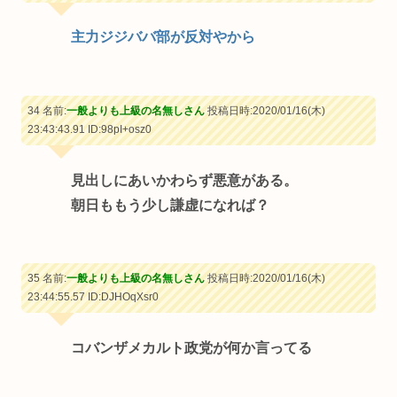
主力ジジババ部が反対やから
34 名前:
一般よりも上級の名無しさん
投稿日時:2020/01/16(木)
23:43:43.91
ID:98pI+osz0
見出しにあいかわらず悪意がある。
朝日ももう少し謙虚になれば？
35 名前:
一般よりも上級の名無しさん
投稿日時:2020/01/16(木)
23:44:55.57
ID:DJHOqXsr0
コバンザメカルト政党が何か言ってる