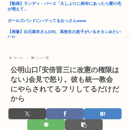
【動画】ランディ・バース「久しぶりに掛布にあったら髪の毛
【画像】まんさん「パパ活してた過去なんて女子はいちいち覚
が増えて...
えてない...
ガールズバンドにハマってるおっさんwww
仲間と1300ccのバイクでツーリングしていた男性(45)、道路...
【画像】白石麻衣さん(34)、高校生の息子がいるオカンみたい
イスラム教「天国では男一人につき72人の美少女（永遠の処
にな...
女）があ...
リュウジ氏 熊本地震の被災地に100万円を寄付 独自の応援報告
中田「もし今日本に外道がいるなら円安上等！って言うわけ
「...
よ、政府か...
ホーム
ニュー速
長崎の語り部のお爺ちゃん(84)、学生に『日本も核武装が必
女の子「フェラしてる時にコレする男、ガチでやめろ 」
公明山口｢安倍晋三に改憲の権限は
要』と...
ない｣会見で怒り。彼も統一教会
進次郎「日米同盟の絆の強さと、平素から培った協力関係が」
【動画】高市早苗さん、広島の被爆者代表を睨みつけてしまい
米軍 熊...
炎上
にやらされてるフリしてるだけだ
【画像】女の子、パンティーの種類がこんなにあったwww
から
PS6と新型PSPのリーク写真www
兵庫県斎藤知事、宣戦布告「数十年に渡るその場しのぎ、先送
私「親友が癌で余命宣告を受けた。2日ほど留守にしたい」ト
りの不適...
メ「もう...
安倍晋三が経営するホームセンター「わーくマン」にありがち
【画像】大阪がイメージと違いすぎてカルチャーショック受け
なこと