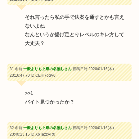
それ言ったら私の手で法案を通すとかも言え
ないよね
なんというか揚げ足とりレベルのキレ方して
大丈夫？
31 名前:
一般よりも上級の名無しさん
投稿日時:2020/01/16(木)
23:16:47.70
ID:CEHl7ogV0
>>1
バイト見つかったか？
32 名前:
一般よりも上級の名無しさん
投稿日時:2020/01/16(木)
23:40:23.15
ID:XoTazzVR0