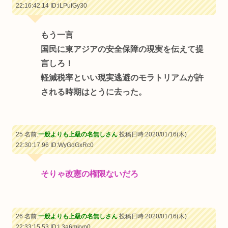
22:16:42.14
ID:iLPufGy30
もう一言
国民に東アジアの安全保障の現実を伝えて提
言しろ！
軽減税率といい現実逃避のモラトリアムが許
される時期はとうに去った。
25 名前:
一般よりも上級の名無しさん
投稿日時:2020/01/16(木)
22:30:17.96
ID:WyGdGxRc0
そりゃ改憲の権限ないだろ
26 名前:
一般よりも上級の名無しさん
投稿日時:2020/01/16(木)
22:33:15.53
ID:L3a6mkvp0