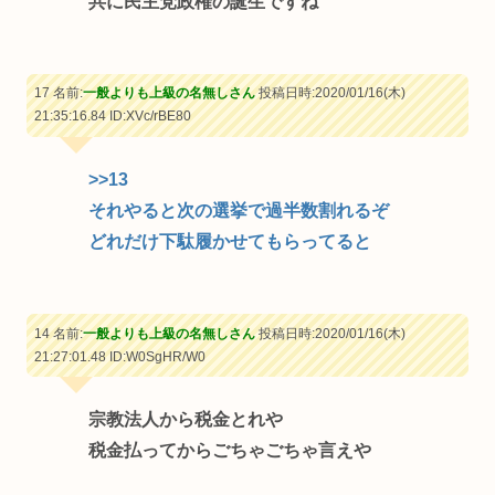
共に民主党政権の誕生ですね
17 名前:
一般よりも上級の名無しさん
投稿日時:2020/01/16(木)
21:35:16.84
ID:XVc/rBE80
>>13
それやると次の選挙で過半数割れるぞ
どれだけ下駄履かせてもらってると
14 名前:
一般よりも上級の名無しさん
投稿日時:2020/01/16(木)
21:27:01.48
ID:W0SgHR/W0
宗教法人から税金とれや
税金払ってからごちゃごちゃ言えや