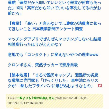
蓮舫「蓮舫だから叩いていいという報道が何度もあっ
た」 X民「高市だから叩いていいを率先してるのがお
前だろ」
【農業】「高い」と言わないで…農家が消費者に知っ
てほしいこと 日本農業新聞アンケート調査
マッチングアプリでぜんぜんマッチングしないし結婚
相談所行ったほうがええかな？
意地でも「コンタクト」に変えないやつの理由www
クロンボさん、突然サッカーで投身自殺
【熊本地震】「まるで難民キャンプ」 避難所の劣悪
な環境に専門家も「びっくりした」 車中泊にもリス
クが 「熱したフライパンに飛び込むようなもの」
1 名前:
一般よりも上級の名無しさん
投稿日時:2020/01/16(木)
20:55:42.32
ID:pT6FkuP+0