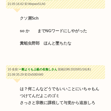
21:05:16.62
ID:Wxpwo51A0
クソ屑5ch
so か までNGワードにしやがった
糞蛆虫野郎 ほんと墜ちたな
10 名前:
一般よりも上級の名無しさん
投稿日時:2020/01/16(木)
21:06:35.29
ID:Ds50Eh9/0
は？何こんなどうでもいいことにいちゃもん
つけてんだよこのゴミ
さっさと宗教に課税して与党から追放しろ