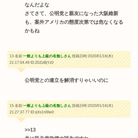
なんだよな
さてさて、公明党と親友になった大阪維新
も、案外アメリカの態度次第では危なくなる
かもね
13 名前:
一般よりも上級の名無しさん
投稿日時:2020/01/16(木)
21:17:04.49
ID:Z0ZoBjYz0
公明党との連立を解消すりゃいいのに
15 名前:
一般よりも上級の名無しさん
投稿日時:2020/01/16(木)
21:27:37.77
ID:qXx1n9Iw0
>>13