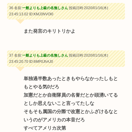
36 名前:
一般よりも上級の名無しさん
投稿日時:2020/01/16(木)
23:45:13.02
ID:KMJ3NVOl0
また発言のキリトリかよ
37 名前:
一般よりも上級の名無しさん
投稿日時:2020/01/16(木)
23:45:20.70
ID:6MP0JhAJ0
単独過半数あったときもやらなかったしもと
もとやる気0だろ
加憲だとか自衛隊員の名誉だとか頭湧いてる
としか思えないこと言ってたしな
そもそも属国の分際で改憲とかふざけるなと
いうのがアメリカの本音だろ
すべてアメリカ次第