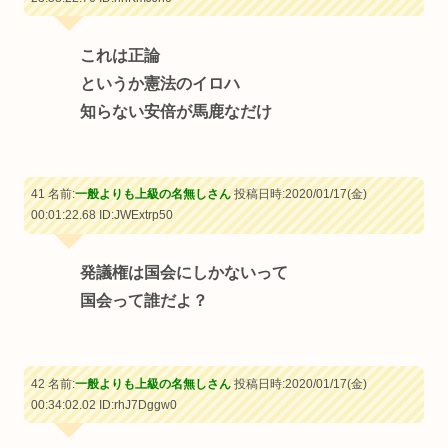
これは正論
というか憲法のイロハ
知らない安倍が馬鹿なだけ
41 名前:
一般よりも上級の名無しさん
投稿日時:2020/01/17(金)
00:01:22.68
ID:JWExtrp50
発議権は国会にしかないって
国会って誰だよ？
42 名前:
一般よりも上級の名無しさん
投稿日時:2020/01/17(金)
00:34:02.02
ID:rhJ7Dggw0