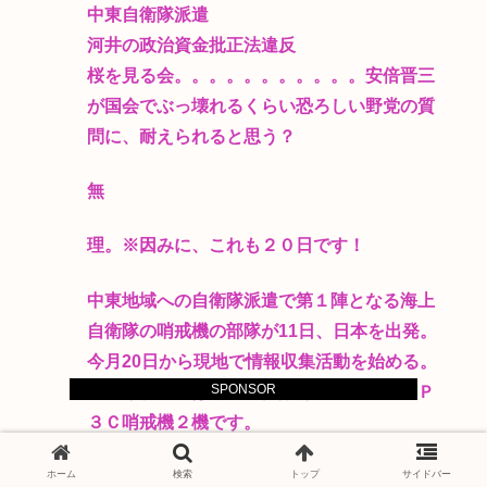
中東自衛隊派遣
河井の政治資金批正法違反
桜を見る会。。。。。。。。。。。安倍晋三
が国会でぶっ壊れるくらい恐ろしい野党の質
問に、耐えられると思う？
無
理。※因みに、これも２０日です！
中東地域への自衛隊派遣で第１陣となる海上
自衛隊の哨戒機の部隊が11日、日本を出発。
今月20日から現地で情報収集活動を始める。
SPONSOR
派遣されるのは海上自衛隊那覇航空基地のＰ
３Ｃ哨戒機２機です。
中東で有事があったら、自民議員はじめ、公
ホーム
検索
トップ
サイドバー