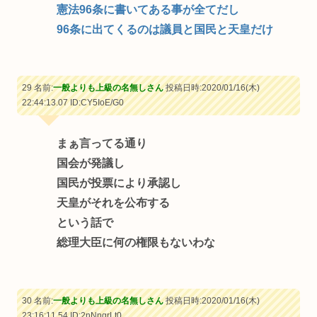
憲法96条に書いてある事が全てだし
96条に出てくるのは議員と国民と天皇だけ
29 名前:
一般よりも上級の名無しさん
投稿日時:2020/01/16(木)
22:44:13.07
ID:CY5IoE/G0
まぁ言ってる通り
国会が発議し
国民が投票により承認し
天皇がそれを公布する
という話で
総理大臣に何の権限もないわな
30 名前:
一般よりも上級の名無しさん
投稿日時:2020/01/16(木)
23:16:11.54
ID:2nNngrLt0