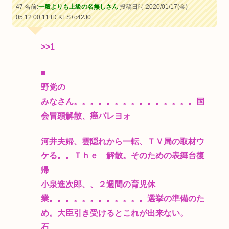
47 名前:
一般よりも上級の名無しさん
投稿日時:2020/01/17(金)
05:12:00.11
ID:KES+c42J0
>>1
■
野党の
みなさん。。。。。。。。。。。。。。。国
会冒頭解散、癌バレヨォ
河井夫婦、雲隠れから一転、ＴＶ局の取材ウ
ケる。。Ｔｈｅ 解散。そのための表舞台復
帰
小泉進次郎、、２週間の育児休
業。。。。。。。。。。。。選挙の準備のた
め。大臣引き受けるとこれが出来ない。
石