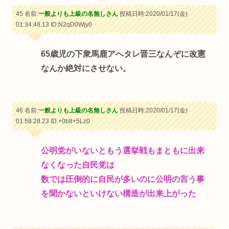
45 名前:
一般よりも上級の名無しさん
投稿日時:2020/01/17(金)
01:34:48.13
ID:N2qD0Wjy0
65歳児の下衆馬鹿アへタレ晋三なんぞに改憲
なんか絶対にさせない。
46 名前:
一般よりも上級の名無しさん
投稿日時:2020/01/17(金)
01:58:28.23
ID:+0b8+5Lz0
公明党がいないともう選挙戦もまともに出来
なくなった自民党は
数では圧倒的に自民が多いのに公明の言う事
を聞かないといけない構造が出来上がった