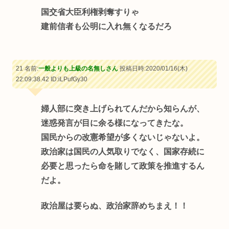
国交省大臣利権剥奪すりゃ
建前信者も公明に入れ無くなるだろ
21 名前:
一般よりも上級の名無しさん
投稿日時:2020/01/16(木)
22:09:38.42
ID:iLPufGy30
婦人部に突き上げられてんだから知らんが、
迷惑発言が目に余る様になってきたな。
国民からの改憲希望が多くないじゃないよ。
政治家は国民の人気取りでなく、国家存続に
必要と思ったら命を賭して政策を推進するん
だよ。
政治屋は要らぬ、政治家辞めちまえ！！