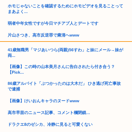
ホモじゃないことを確認するためにホモビデオを見ることって
まあよく...
弱者中年女性ですが今日マチアプ人とデートです
片山さつき、高市反逆罪で粛清へwww
新井監督は「全部ブッ壊してから辞めたい」と吐露…いま「広
41歳無職男「マジあいつら(両親)56すわ」と妹にメール→妹が
島カープ...
両...
全国のやや田舎が恐怖するデータセンター 排熱、低周波、電気
【画像】この時の山本美月さんに告白されたら付き合う？
使いす...
【Pick...
【動画】高市早苗さん、広島の被爆者代表を睨みつけてしまい
86歳アルバイト「ぶつかったのは大木だ」 ひき逃げ死亡事故
炎上
で逮捕
民主党政権「トヨタですら赤字でした、中小企業はもっとヤバ
【画像】けいおんキャラのヌードwww
かったで...
高市早苗のニュース記事、コメント欄閉鎖…
お盆休み3日目はじめる 高市早苗「休みは義務よ
ドラクエ8のゼシカ、冷静に見ると可愛くない
【画像】のり弁の価格、庶民には届かなくなってしまう