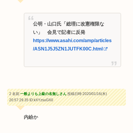
公明・山口氏「総理に改憲権限な
い」 会見で記者に反発
https://www.asahi.com/amp/articles
/ASN1J5J5ZN1JUTFK00C.html
2 名前:
一般よりも上級の名無しさん
投稿日時:2020/01/16(木)
20:57:29.35
ID:kXYzsuGX0
内紛か