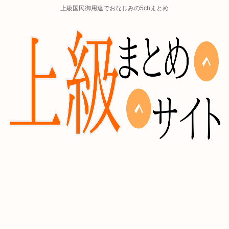
上級国民御用達でおなじみの5chまとめ