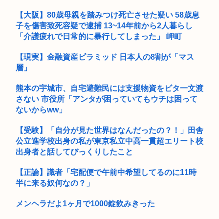
【大阪】80歳母親を踏みつけ死亡させた疑い 58歳息
「踊る大捜査線」新作映画に声優の立木文彦・津田健次郎・関
子を傷害致死容疑で逮捕 13~14年前から2人暮らし
智一・野...
「介護疲れで日常的に暴行してしまった」 岬町
【現実】金融資産ピラミッド 日本人の8割が「マス
層」
熊本の宇城市、自宅避難民には支援物資をビタ一文渡
さない 市役所「アンタが困っていてもウチは困って
ないからww」
【受験】「自分が見た世界はなんだったの？！」田舎
公立進学校出身の私が東京私立中高一貫超エリート校
出身者と話してびっくりしたこと
【正論】識者「宅配便で午前中希望してるのに11時
半に来る奴何なの？」
メンヘラだよ1ヶ月で1000錠飲みきった