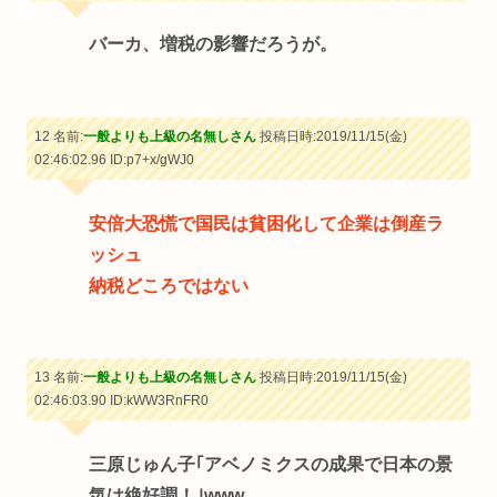
バーカ、増税の影響だろうが。
12 名前:
一般よりも上級の名無しさん
投稿日時:2019/11/15(金)
02:46:02.96
ID:p7+x/gWJ0
安倍大恐慌で国民は貧困化して企業は倒産ラ
ッシュ
納税どころではない
13 名前:
一般よりも上級の名無しさん
投稿日時:2019/11/15(金)
02:46:03.90
ID:kWW3RnFR0
三原じゅん子｢アベノミクスの成果で日本の景
気は絶好調！｣www