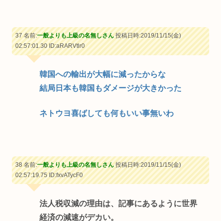
37 名前:
一般よりも上級の名無しさん
投稿日時:2019/11/15(金)
02:57:01.30
ID:aRARVtlr0
韓国への輸出が大幅に減ったからな
結局日本も韓国もダメージが大きかった
ネトウヨ喜ばしても何もいい事無いわ
38 名前:
一般よりも上級の名無しさん
投稿日時:2019/11/15(金)
02:57:19.75
ID:fxvATycF0
法人税収減の理由は、記事にあるように世界
経済の減速がデカい。