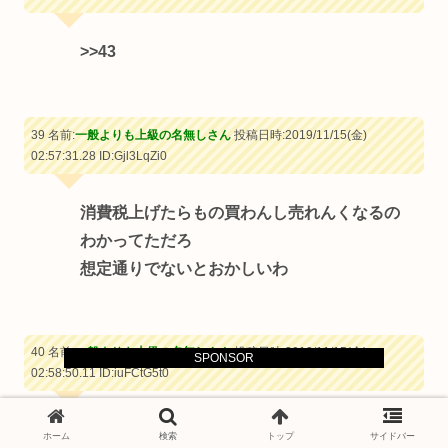
>>43
39 名前:
一般よりも上級の名無しさん
投稿日時:2019/11/15(金)
02:57:31.28
ID:Gjl3LqZi0
消費税上げたらもの買わんし売れんくなるの
わかってただろ
想定通りでないとおかしいわ
40 名前:
一般よりも上級の名無しさん
投稿日時:2019/11/15(金)
SPONSOR
02:58:50.11
ID:iuFCtG5t0
>>1
ホーム
検索
トップ
サイドバー