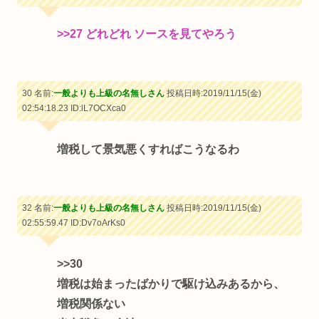
>>27
どれどれ ソースを見てやろう
30 名前:
一般よりも上級の名無しさん
投稿日時:2019/11/15(金)
02:54:18.23
ID:lL7OCXca0
増税して景気悪くすればこうなるわ
32 名前:
一般よりも上級の名無しさん
投稿日時:2019/11/15(金)
02:55:59.47
ID:Dv7oArKs0
>>30
増税は始まったばかりで駆け込みあるから、
増税関係ない