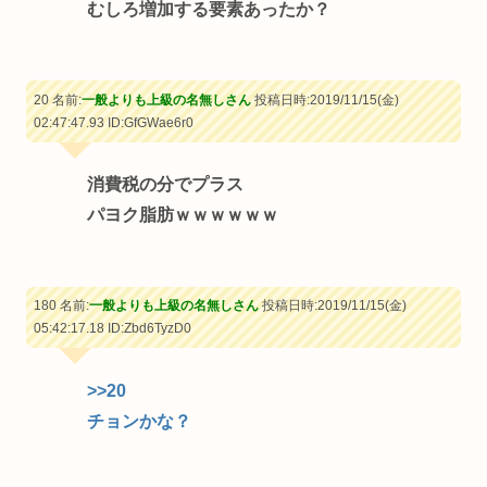
むしろ増加する要素あったか？
20 名前:
一般よりも上級の名無しさん
投稿日時:2019/11/15(金)
02:47:47.93
ID:GfGWae6r0
消費税の分でプラス
パヨク脂肪ｗｗｗｗｗｗ
180 名前:
一般よりも上級の名無しさん
投稿日時:2019/11/15(金)
05:42:17.18
ID:Zbd6TyzD0
>>20
チョンかな？