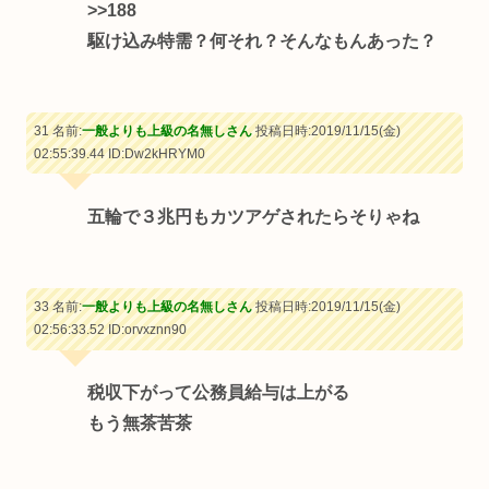
>>188
駆け込み特需？何それ？そんなもんあった？
31 名前:
一般よりも上級の名無しさん
投稿日時:2019/11/15(金)
02:55:39.44
ID:Dw2kHRYM0
五輪で３兆円もカツアゲされたらそりゃね
33 名前:
一般よりも上級の名無しさん
投稿日時:2019/11/15(金)
02:56:33.52
ID:orvxznn90
税収下がって公務員給与は上がる
もう無茶苦茶