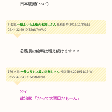
日本破滅(´･ω･`)
7 名前:
一般よりも上級の名無しさん
投稿日時:2019/11/15(金)
02:44:32.69
ID:TSqU7AWL0
公務員の給料は増え続けます＾＾
176 名前:
一般よりも上級の名無しさん
投稿日時:2019/11/15(金)
05:27:47.84
ID:UWMKdI6I0
>>7
政治家 「だって大票田だもーん」