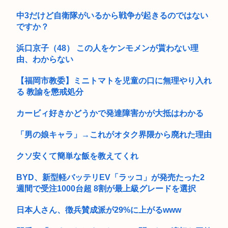
ペルソナ、お尻ゲームnikkeとコラボしたのに全くケツを揺ら
中3だけど自衛隊がいるから戦争が起きるのではない
さな...
ですか？
ショートスリーパー堀さん、だいぶ厳しい…www
浜口京子（48） この人をケンモメンが貰わない理
由、わからない
【福岡市教委】ミニトマトを児童の口に無理やり入れ
る 教諭を懲戒処分
カービィ好きかどうかで発達障害かが大抵はわかる
「男の娘キャラ」→これがオタク界隈から廃れた理由
クソ安くて簡単な飯を教えてくれ
BYD、新型軽バッテリEV「ラッコ」が発売たった2
週間で受注1000台超 8割が最上級グレードを選択
日本人さん、徴兵賛成派が29%に上がるwww