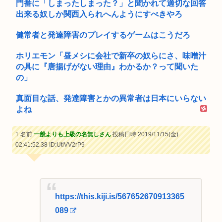
門番に「しまったしまった？」と聞かれて適切な回答
出来る奴しか関西入られへんようにすべきやろ
健常者と発達障害のプレイするゲームはこうだろ
ホリエモン「昼メシに会社で新卒の奴らにさ、味噌汁
の具に『唐揚げがない理由』わかるか？って聞いた
の」
真面目な話、発達障害とかの異常者は日本にいらない
よね
1 名前:
一般よりも上級の名無しさん
投稿日時:2019/11/15(金)
02:41:52.38
ID:UtiVV2rP9
https://this.kiji.is/567652670913365
089