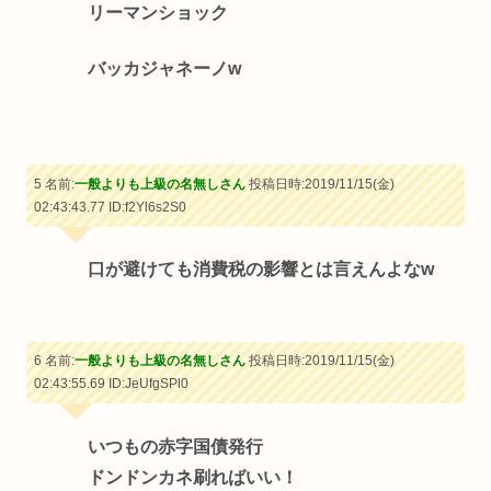
リーマンショック
バッカジャネーノw
5 名前:
一般よりも上級の名無しさん
投稿日時:2019/11/15(金)
02:43:43.77
ID:f2Yl6s2S0
口が避けても消費税の影響とは言えんよなw
6 名前:
一般よりも上級の名無しさん
投稿日時:2019/11/15(金)
02:43:55.69
ID:JeUfgSPl0
いつもの赤字国債発行
ドンドンカネ刷ればいい！