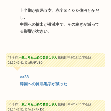
上半期が貿易収支、赤字８４００億円とかだ
し。
中国への輸出が激減中で、その稼ぎが減って
る影響が大きい。
43 名前:
一般よりも上級の名無しさん
投稿日時:2019/11/15(金)
02:59:49.41
ID:aRARVtlr0
>>38
韓国への貿易黒字が減った
66 名前:
一般よりも上級の名無しさん
投稿日時:2019/11/15(金)
03:14:47.51
ID:Vc9KPXID0