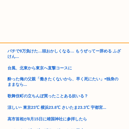
パチで9万負けた…頭おかしくなる… もうぜってー辞める ふざ
けん...
台風、北東から東京へ直撃コースに
酔った俺の父親「働きたくないから、早く死にたい」⇦独身の
ままなら...
歌舞伎町の立ちんぼ買ったことある奴いる？
涼しい~ 東京23℃ 横浜23.8℃ さいたま23.3℃ 宇都宮...
高市首相が8月15日に靖国神社に参拝したら