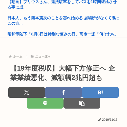
共産党 政権交代を狙える立場になる
【動画】プリウスさん、違法駐車をしてバスを1時間遅延させ
る事に成...
【画像】みつどもえの長女、改めて見直してみると普通に美少
女www
日本人、もう熊本震災のことを忘れ始める 居場所がなくて隅っ
この方...
小野田紀美大臣「憲法で定められた国民の義務は【勤労・納
税・教育】...
昭和帝陛下「8月6日は特別な慎みの日」高市一派「何それw」
「中国...
ワイ、明日出会い系の女の子とセ○するんだが大丈夫なのか？
ショートスリーパー堀大輔、1日筋トレ3回風呂に6回も入って
「(玉城デニー知事は)極左暴力集団が全部支えている」大浜一
いた
ホーム
ニュー速＋
郎・沖...
美容専門女子学生「学校にオス居なさ過ぎてみんなムラムラし
【19年度税収】大幅下方修正へ 企
外国人「日本の女は世界で最も醜い。見た目も性格もブサイ
てる 」
業業績悪化、減額幅2兆円超も
ク」 10...
Q.eスポーツはスポーツなのか？ ゲーム一時間辺りの消費カロ
自民党「グエンやクルドなら介護士資格なくても介護の仕事し
リー...
てええで...
【BLEACH】卍解の花弁は卍解のタイムリミットじゃなかっ
ワイ、学校内で姫的ポジションを取らされて性癖がバグり始め
た？
る
サクラ大戦やああっ女神さまっで知られる、「美少女を描かせ
2019/11/17
若者の間で「日本共産党」が人気急増
たら十傑...