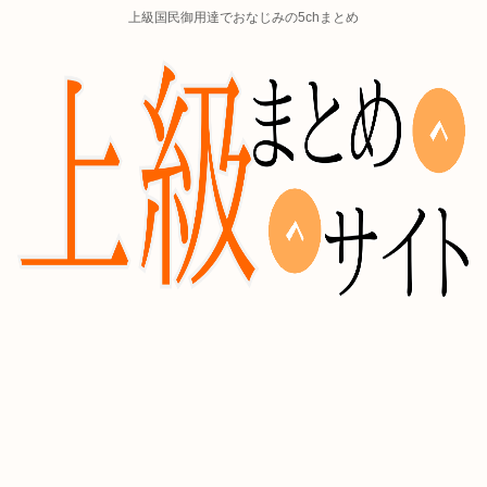
上級国民御用達でおなじみの5chまとめ