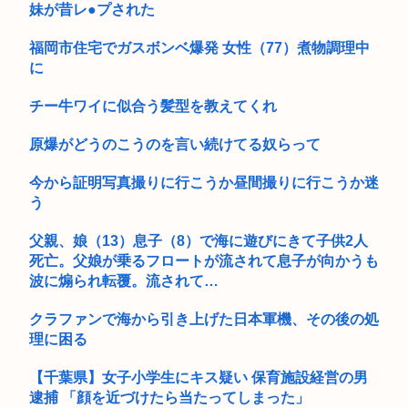
妹が昔レ●プされた
ゲーム業界「まって、もしかしてみんな対人ゲームに興味ない
感じ…？...
福岡市住宅でガスボンベ爆発 女性（77）煮物調理中
カップ焼きそばってぶっちゃけ｢U.F.O.｣｢一平ちゃん｣｢ペヤ...
に
経産省幹部、口座を売却した容疑で書類送検www
チー牛ワイに似合う髪型を教えてくれ
【朗報】バンナム『デジモン』IPが過去最高益に アニメ放送
原爆がどうのこうのを言い続けてる奴らって
当時を...
今から証明写真撮りに行こうか昼間撮りに行こうか迷
「踊る大捜査線」新作映画に声優の立木文彦・津田健次郎・関
う
智一・野...
父親、娘（13）息子（8）で海に遊びにきて子供2人
LUUPのヤバさ 遂に査読付き論文としてまとめられる
死亡。父娘が乗るフロートが流されて息子が向かうも
【画像】今年のミスマガジンのJK達、これすべて同じような顔
波に煽られ転覆。流されて…
に見え...
クラファンで海から引き上げた日本軍機、その後の処
【性犯罪】警察が認知する不同意性交事件の件数が増加 背景に
理に困る
要件追...
【千葉県】女子小学生にキス疑い 保育施設経営の男
めっちゃカメレオン（インディーズゲーム）の売り上げ、147
逮捕 「顔を近づけたら当たってしまった」
億円突...