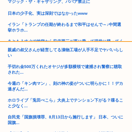
マジック・ザ・ギャザリング、ババア禁止に
日本の少子化、実は深刻ではなかったwww
イラン「トランプの任期が終わるまで和平はせんで～♪中間選
挙ホラホ...
あともうすぐで地獄から安倍晋三が馬に乗って現世に帰ってく
るぞ！！
親戚の叔父さんが経営してる漬物工場が人手不足でヤバいらし
い
中国人「なぜ日本人は原爆を落としたアメリカで無く、中国を
憎むので...
手切れ金500万くれたオヤジが多額横領で逮捕され警察に聴取
された...
【高市】高市早苗「彼氏に手編みのマフラーって嘘ついて市販
のマフラ...
今週の「キン肉マン」、刻の神の姿がついに明らかに！！デカ
過ぎんだ...
ぬい活オタクさん、アフガニスタンの検問所でぬい撮りしよう
としてタ...
ホロライブ「兎田ぺこら」大炎上でテンション下がる？喋るこ
と少なく...
日本(飯まずい、母国語ゴミ、差別主義者多い)←これ
自民党「国旗損壊罪、8月13日から施行します」 日本、ついに
高市の次に総理大臣になりそうな政治家www
国旗...