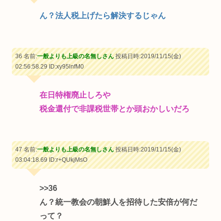
ん？法人税上げたら解決するじゃん
36 名前:
一般よりも上級の名無しさん
投稿日時:2019/11/15(金)
02:56:58.29
ID:xy95lnfM0
在日特権廃止しろや
税金還付で非課税世帯とか頭おかしいだろ
47 名前:
一般よりも上級の名無しさん
投稿日時:2019/11/15(金)
03:04:18.69
ID:r+QUkjMsO
>>36
ん？統一教会の朝鮮人を招待した安倍が何だ
って？