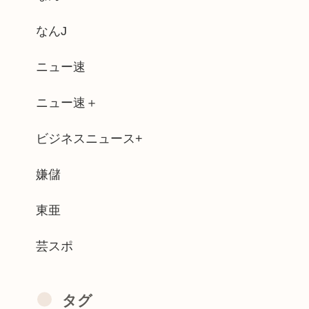
なんJ
部、迫力がすごい
ニュー速
くシミュレーションゲーム「Ball ...
ニュー速＋
金を被災地に持ってはいく。が、持って行...
ビジネスニュース+
伝説的CM『磯村建設』をリアルタイムで...
就活や院試に必死な同期を高みの見物www
嫌儲
」が全巻100円
東亜
芸スポ
タグ