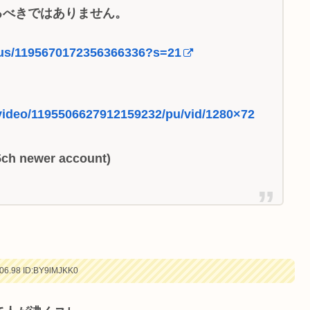
るべきではありません。
tatus/1195670172356366336?s=21
_video/1195506627912159232/pu/vid/1280×72
5ch newer account)
06.98
ID:BY9lMJKK0