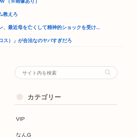
w （※画像あり）
ム教えろ
、最近母を亡くして精神的ショックを受け...
クロス）」が合法なのヤバすぎだろ
ルドカードのポイント詐欺で無銭飲食
まままままま
バいんだよなぁ…
ベッドシーン、エロすぎるwww
カテゴリー
せつ 高2男子を逮捕
VIP
3人もいたらしい
クセルを踏んでしまった」駐車場の壁に衝...
なんG