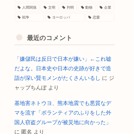
人間関係
文明
判明
動物
企業
戦争
ヨーロッパ
恋愛
最近のコメント
「嫌儲民は反日で日本が嫌い」←これ嘘
だよな。日本史や日本の史跡が好きで造
詣が深い賢モメンがたくさんいるし
に
ジ
ャップちんぽ
より
基地害ネトウヨ、熊本地震でも悪質なデ
マを流す「ボランティアのふりをした外
国人窃盗グループが被災地に向かった」
に
匿名
より