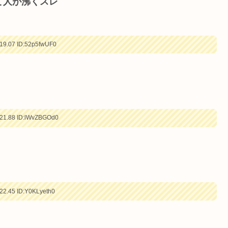
て人が沸くスレ
19.07
ID:52p5fwUF0
21.88
ID:lWvZBGOd0
22.45
ID:Y0KLyeth0