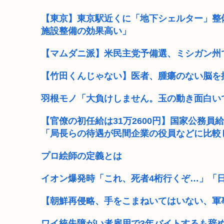
桜を見る会だけで118回もの虚偽答弁を行った男が国葬
【東京】東京駅近くに「地下シェルター」整
施設整備の効果高い」
独身女教師(29)「はいはいどうせ私は生き遅れ独身です
【マムダニ派】米民主党予備選、ミシガン州
トランプ「悪夢のオバマ政権！景気が悪いのはオバ
【竹田くんじゃない】医者、腫瘍のない脳を
中国新聞「高市総理は非核三原則堅持をはっきり言わな
羽根モノ「大負けしません。玉の動き面白い
ぺこぱ松蔭寺「みんな右とか左とか拘りすぎ。思想関係
【官僚の初任給は31万2600円】国家公務員給
菅直人元総理、再評価されるwww
「局長らの待遇が民間企業の役員などに比較
【正論】中国政府「日本は原爆の被害者面を辞め、原爆
プロ絵師の定義とは
イオン爆発時「これ、死者4桁行くぞ…」「
【朝鮮再侵略、手をこまねいてはいない、軍
ワイ統失障がい者雇用で3年バイトするも辞