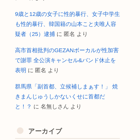
9歳と12歳の女子に性的暴行、女子中学生
も性的暴行、韓国籍の山本こと夫唯人容
疑者（25）逮捕
に
匿名
より
高市首相批判のGEZANボーカルが性加害
で謝罪 全公演キャンセル&バンド休止を
表明
に
匿名
より
群馬県「副首都、立候補しまぁす！」 焼
きまんじゅうしかないくせに首都だ
と！？
に
名無しさん
より
アーカイブ