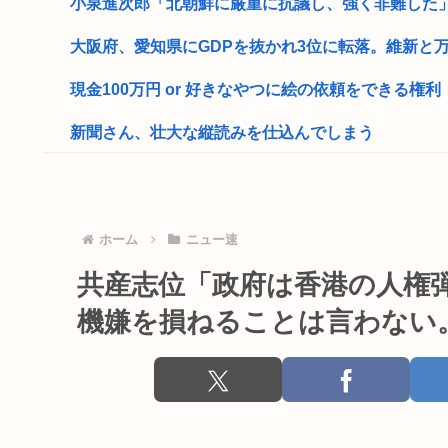
小泉進次郎「北朝鮮に厳重に抗議し、強く非難した
大阪府、愛知県にGDPを抜かれ3位に転落。維新と万博
現金100万円 or 好きなやつに絵の依頼をできる権利
新聞さん、壮大な縦読みを仕込んでしまう
競艇の払戻金3億3400万円を申告せず脱税&元税務対象
障がい者手帳、健常者でも簡単に取得できるものだっ
ホーム
ニュー速
日本さん食料自給率が過去最低に 25年度37% 主要先進
共産志位「政府は香港の人権
サッカー審判の佐藤隆治・西村雄一、韓国の試合前に性
機嫌を損ねることは言わない
職場の中年独身男性にお盆休みの予定を聞いた結果w
まんさん「男で痛み止め持ってるやつはゲイ」
トランプ大統領、イランとの戦闘「近く終結するだ