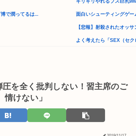
」
ギリギリやれるブス巨乳ww
で潤ってるは...
面白いシューティングゲー
【悲報】射殺されたオッサン
よく考えたら「SEX（セ
者から1億...
早稲田大生、複数名がゴー
たwww
焼肉屋で食う冷麺←うまま
で圧倒的...
フナ釣りもハマりだすとヤ
弾圧を全く批判しない！習主席のご
接待を受けてい...
【朗報】山田涼介(31)の
。情けない」
www
高2生徒の家に侵入し、わい
ワイのせいで辞めたやつが
ろう」と表明
80代男性「足がすべってア
2019/11/17