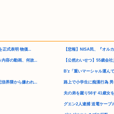
式表明 物価...
【悲報】NISA民、『オルカン』
容の動画、何故...
【公然わいせつ】55歳会社
B’z「重いマーシャル運ん
界隈から嫌われ...
路上で小学生に痴漢行為 男
夫の弟を蹴り56す 41歳女を
グエン2人逮捕 送電ケーブル