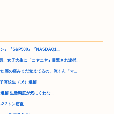
『S&P500』『NASDAQ1...
員、女子大生に「ニヤニヤ」目撃され逮捕...
でた腰の痛みまだ覚えてるの」俺くん「マ...
子高校生（16）逮捕
逮捕 生活態度が気にくわな...
2.2トン窃盗