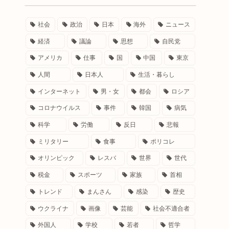
社会
政治
日本
海外
ニュース
経済
議論
思想
自民党
アメリカ
仕事
国
中国
東京
人間
日本人
生活・暮らし
インターネット
男・女
都会
ロシア
コロナウイルス
事件
韓国
病気
科学
労働
反日
悲報
ミリタリー
食事
ポリコレ
オリンピック
レスバ
世界
世代
税金
スポーツ
家族
首相
トレンド
まんさん
感染
歴史
ウクライナ
画像
芸能
社会不適合者
外国人
学校
若者
哲学