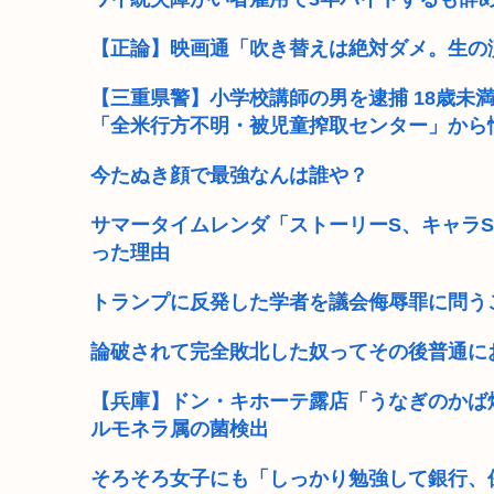
【正論】映画通「吹き替えは絶対ダメ。生の
【三重県警】小学校講師の男を逮捕 18歳未
「全米行方不明・被児童搾取センター」から
今たぬき顔で最強なんは誰や？
サマータイムレンダ「ストーリーS、キャラ
った理由
トランプに反発した学者を議会侮辱罪に問う
論破されて完全敗北した奴ってその後普通に
【兵庫】ドン・キホーテ露店「うなぎのかば焼
ルモネラ属の菌検出
そろそろ女子にも「しっかり勉強して銀行、保