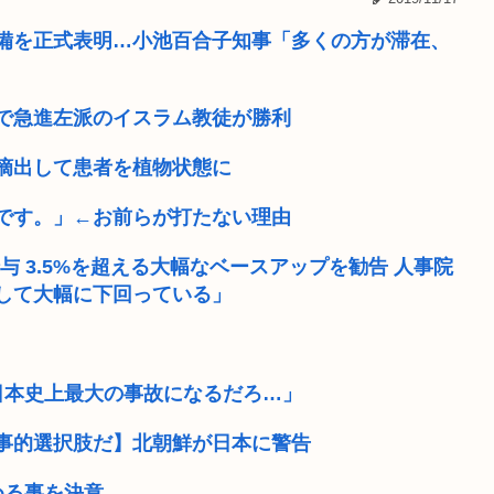
をされた国、...
MARCHって高学歴なの？
備を正式表明…小池百合子知事「多くの方が滞在、
よ！(酒グ...
【画像】最近のJKダンス
で急進左派のイスラム教徒が勝利
マのせい」
公共の場所でこっそり金玉をか
摘出して患者を植物状態に
かった、看過で...
元区議団長 「共産党は義援
です。」←お前らが打たない理由
なく応援しよう...
なぜかネットで微妙に人気の
与 3.5%を超える大幅なベースアップを勧告 人事院
障害年金受給大学生ワイ、
して大幅に下回っている」
が落とされた原...
【Kindle】あの「GANTZ
日本史上最大の事故になるだろ…」
事的選択肢だ】北朝鮮が日本に警告
める事を決意