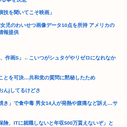
演技を聞いてこそ映画」
満女児のわいせつ画像データ10点を所持 アメリカの
情報提供
S、作画S」←こいつがシュタゲやリゼロになれなか
ことを可決…共和党の質問に黙秘したため
おんjしてるけどさ
き」で食中毒 男女14人が発熱や腹痛など訴え…サ
険、ITに就職しないと年収500万貰えないぞ」と