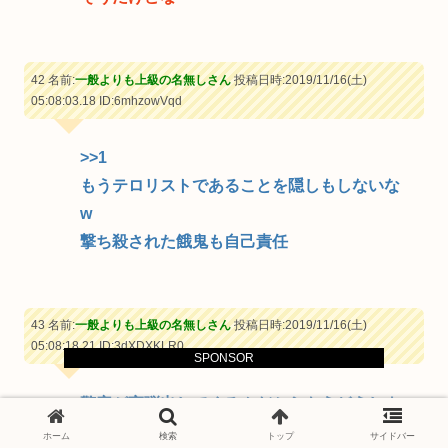
42 名前:
一般よりも上級の名無しさん
投稿日時:2019/11/16(土)
05:08:03.18
ID:6mhzowVqd
>>1
もうテロリストであることを隠しもしないな
w
撃ち殺された餓鬼も自己責任
43 名前:
一般よりも上級の名無しさん
投稿日時:2019/11/16(土)
05:08:18.21
ID:3dXDXKLR0
SPONSOR
警察が実弾出してくるんだからもうどうしよ
うもないよな
ホーム
検索
トップ
サイドバー