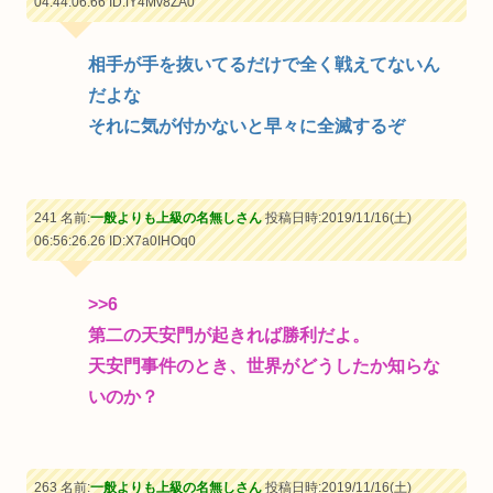
04:44:06.66
ID:fY4Mv8ZA0
相手が手を抜いてるだけで全く戦えてないん
だよな
それに気が付かないと早々に全滅するぞ
241 名前:
一般よりも上級の名無しさん
投稿日時:2019/11/16(土)
06:56:26.26
ID:X7a0IHOq0
>>6
第二の天安門が起きれば勝利だよ。
天安門事件のとき、世界がどうしたか知らな
いのか？
263 名前:
一般よりも上級の名無しさん
投稿日時:2019/11/16(土)