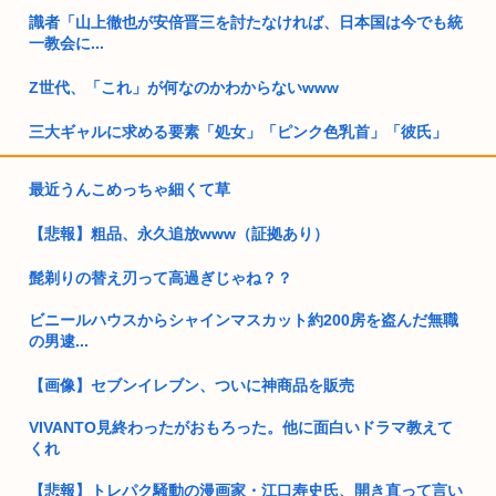
識者「山上徹也が安倍晋三を討たなければ、日本国は今でも統
一教会に...
Z世代、「これ」が何なのかわからないwww
三大ギャルに求める要素「処女」「ピンク色乳首」「彼氏」
女の子「ミステリー小説大好き！」 俺「何読むの？(はいはい
最近うんこめっちゃ細くて草
東野圭...
【悲報】粗品、永久追放www（証拠あり）
25歳、女ホル打ってるけど 女になりた過ぎて頭おかしくなり
そう ...
髭剃りの替え刃って高過ぎじゃね？？
プーチン「あえて申し上げます。助けてください。」
ビニールハウスからシャインマスカット約200房を盗んだ無職
の男逮...
埼玉俺「え？大阪って西だよな？田舎だろ？西じゃねえの
か？」←これ...
【画像】セブンイレブン、ついに神商品を販売
東京のカーシェア汚い
VIVANTO見終わったがおもろった。他に面白いドラマ教えて
くれ
なんで女ってセクロスの時喘ぐの？
【悲報】トレパク騒動の漫画家・江口寿史氏、開き直って言い