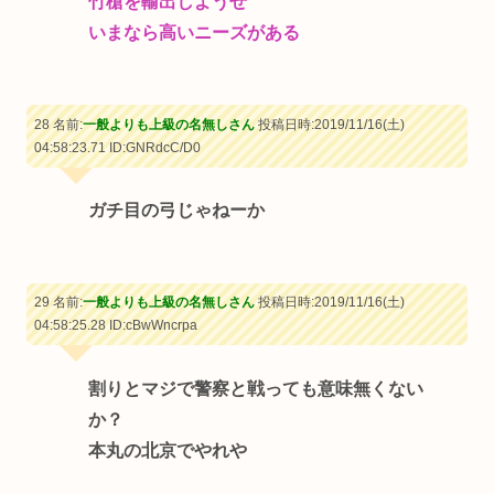
竹槍を輸出しようぜ
いまなら高いニーズがある
28 名前:
一般よりも上級の名無しさん
投稿日時:2019/11/16(土)
04:58:23.71
ID:GNRdcC/D0
ガチ目の弓じゃねーか
29 名前:
一般よりも上級の名無しさん
投稿日時:2019/11/16(土)
04:58:25.28
ID:cBwWncrpa
割りとマジで警察と戦っても意味無くない
か？
本丸の北京でやれや