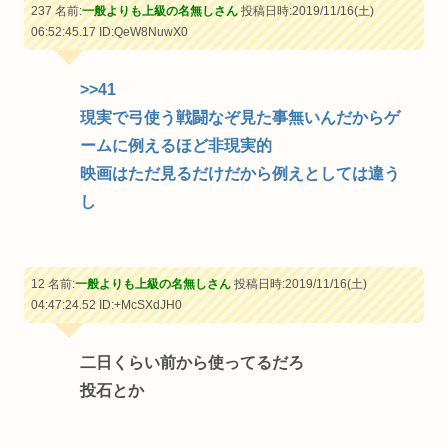
237 名前:
一般よりも上級の名無しさん
投稿日時:2019/11/16(土)
06:52:45.17
ID:QeW8NuwX0
>>41
現実で弓使う戦闘なぞ見た事無いんだからゲ
ームに例えるほど非現実的
映画はただ見るだけだから例えとしては違う
し
12 名前:
一般よりも上級の名無しさん
投稿日時:2019/11/16(土)
04:47:24.52
ID:+McSXdJH0
二日くらい前から使ってるだろ
投石とか