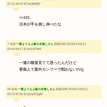
07:22:48.54
ID:5eQl6tfQF
>>241
日本が手を差し伸べたな
7 名前:
一般よりも上級の名無しさん
投稿日時:2019/11/16(土)
04:44:09.17
ID:441iX7kh0
一連の報道見てて思ったんだけど
香港人て案外カンフーで戦わないのな
84 名前:
一般よりも上級の名無しさん
投稿日時:2019/11/16(土)
05:23:55.50
ID:q2cpK1QjM