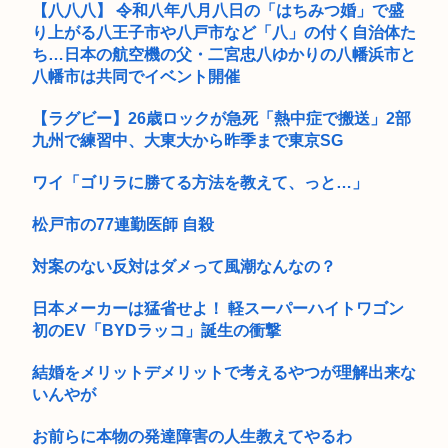
【八八八】 令和八年八月八日の「はちみつ婚」で盛
京大付属医の医療ミスこわすぎるな
り上がる八王子市や八戸市など「八」の付く自治体た
ち…日本の航空機の父・二宮忠八ゆかりの八幡浜市と
【画像】日本のセクシー過ぎる女性犯罪者一覧が冗談抜きにレ
八幡市は共同でイベント開催
ベル高過...
【ラグビー】26歳ロックが急死「熱中症で搬送」2部
【高市】 ちいかわの映画館で小学生女児による中年男性に対す
九州で練習中、大東大から昨季まで東京SG
る声か...
ワイ「ゴリラに勝てる方法を教えて、っと…」
2026年度 暑さのピーク終了
甲子園のクソガキ球児 女性審判にブチギレ
松戸市の77連勤医師 自殺
【悲報】「THE NORTH FACE」の人気が低下
対案のない反対はダメって風潮なんなの？
ワイ、マジで小学生、初VIP
日本メーカーは猛省せよ！ 軽スーパーハイトワゴン
初のEV「BYDラッコ」誕生の衝撃
女球審、高校球児にキレられてしまうwww
結婚をメリットデメリットで考えるやつが理解出来な
誤って脳幹を摘出された女性、重篤な植物状態だが、意識は正
いんやが
常で何か...
お前らに本物の発達障害の人生教えてやるわ