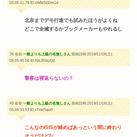
05:05:41.79
ID:oWM3GDm1d
北京までデモ行進でも試みたほうがよくね
どこで全滅するかブックメーカーもやれるし
39 名前:
一般よりも上級の名無しさん
投稿日時:2019/11/16(土)
05:05:45.50
ID:XkLBVaoG0
警察は寝返らないの？
40 名前:
一般よりも上級の名無しさん
投稿日時:2019/11/16(土)
05:06:33.57
ID:cTnkr5qo0
こんなのISISが絡めばあっという間に終わり
そうだけどな