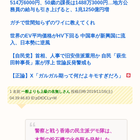
514万6000円、50歳の課長は1488万3000円…地方公
務員の給与も引き上げると、1兆1250億円増
ガチで世間知らずのワイに教えてくれ
世界のEV平均価格がHV下回る 中国車が新興国に流
入、日本勢に逆風
【自民党】首相、人事で旧安倍派重用か 自民「萩生
田幹事長」案が浮上 世論反発警戒も
【正論】X「ガルガル期って何だよキモすぎだろ」
1 名前:
一般よりも上級の名無しさん
投稿日時:2019/11/16(土)
04:39:46.83
ID:pDtOCLy+M
警察と戦う香港の民主派デモ隊は、
木製の投石機で火炎瓶を発射した