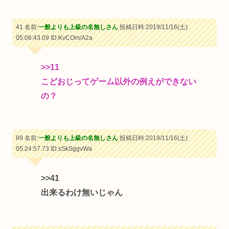
41 名前:
一般よりも上級の名無しさん
投稿日時:2019/11/16(土)
05:06:43.09
ID:KvCOm/A2a
>>11
こどおじってゲーム以外の例えができない
の？
89 名前:
一般よりも上級の名無しさん
投稿日時:2019/11/16(土)
05:24:57.73
ID:sSkSggvWa
>>41
出来るわけ無いじゃん