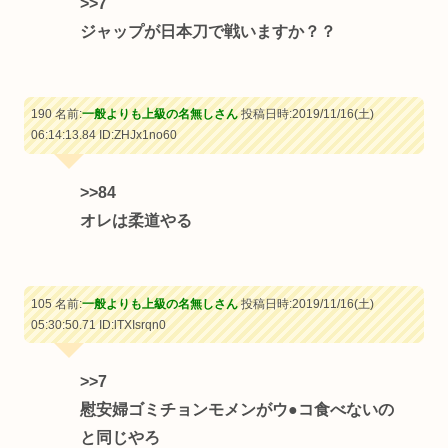
>>7
ジャップが日本刀で戦いますか？？
190 名前:
一般よりも上級の名無しさん
投稿日時:2019/11/16(土)
06:14:13.84
ID:ZHJx1no60
>>84
オレは柔道やる
105 名前:
一般よりも上級の名無しさん
投稿日時:2019/11/16(土)
05:30:50.71
ID:lTXIsrqn0
>>7
慰安婦ゴミチョンモメンがウ●コ食べないの
と同じやろ