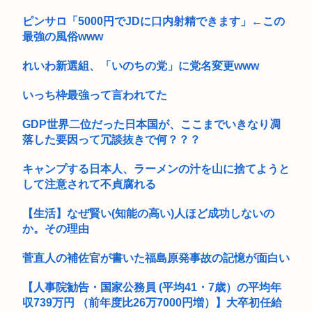
ピンサロ「5000円でJDに口内射精できます」←この
最強の風俗www
れいわ新選組、「いのちの党」に党名変更www
いっち枠最強って言われてた
GDP世界二位だった日本国が、ここまでいきなり凋
落した要因って冗談抜きで何？？？
キャンプする日本人、ラーメンの汁を山に捨てようと
して注意されて不貞腐れる
【生活】なぜ賢い(知能の高い)人ほど成功しないの
か。その理由
菅直人の補佐官が書いた福島原発事故の記憶が面白い
【人事院勧告・国家公務員 (平均41・7歳）の平均年
収739万円 （前年度比26万7000円増）】大卒初任給