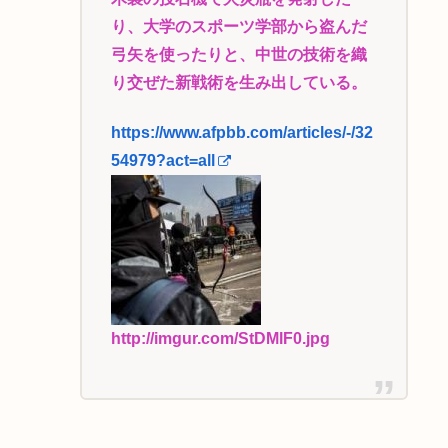
り、大学のスポーツ学部から盗んだ
弓矢を使ったりと、中世の技術を織
り交ぜた新戦術を生み出している。
https://www.afpbb.com/articles/-/32
54979?act=all
http://imgur.com/StDMlF0.jpg