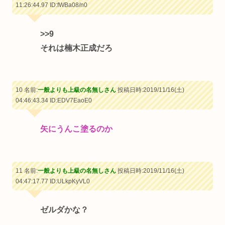
11:26:44.97
ID:fWBa08/n0
>>9
それは楠木正成だろ
10 名前:
一般よりも上級の名無しさん
投稿日時:2019/11/16(土)
04:46:43.34
ID:EDV7EaoE0
矢にうんこ塗るのか
11 名前:
一般よりも上級の名無しさん
投稿日時:2019/11/16(土)
04:47:17.77
ID:ULkpKyVL0
ゼルダかな？