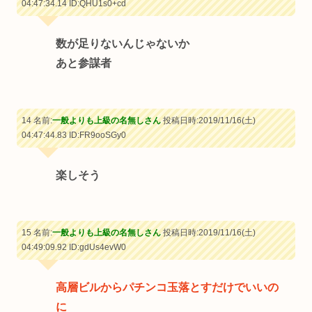
04:47:34.14
ID:QHU1s0+cd
数が足りないんじゃないか
あと参謀者
14 名前:
一般よりも上級の名無しさん
投稿日時:2019/11/16(土)
04:47:44.83
ID:FR9ooSGy0
楽しそう
15 名前:
一般よりも上級の名無しさん
投稿日時:2019/11/16(土)
04:49:09.92
ID:gdUs4evW0
高層ビルからパチンコ玉落とすだけでいいの
に