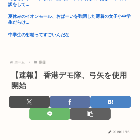
北アルプス槍ヶ岳方面に1人で登山したとみられる大学生の19
訳をして...
歳男性...
夏休みのイオンモール、おぱーいを強調した薄着の女子小中学
コミュ障の独身おじに「機嫌悪い？」「なんで怒ってんの？」
生だらけ...
「なんで...
中学生の射精ってすごいんだな
読売新聞さん、販売店が破産 高市早苗応援新聞なのになぜ普通
の日本...
【画像】爆美女インフルエンサー「20歳でアルファード一括で
買えち...
高市早苗、また怪しい経歴が出てくるwww
ホーム
嫌儲
【衝撃】元乃木坂46・齋藤飛鳥さんの下着16万円 (※画像あり)
靖国神社、自衛官以外の軍服を禁止「コスプレは英霊を侮辱」
【速報】 香港デモ隊、弓矢を使用
デスクワークモメン「なんや地震か！ちょwクソデカwww」
【なにわ大阪】「こりゃひどいですね…」 花火大会の翌朝、河
煙突ド...
開始
川敷に...
風呂キャンセル界隈を超えた歯磨きキャンセル界隈が流行って
さもしい熊本県民「食事、ベッド、エアコン」を政府に切望。
しまう。
靖国神社、軍服コスプレでの参拝を禁止へ
台風13号は中国大陸に行ったけど、15号の予想進路…なんだこ
れ？
【高市】トランプ「イランが核入手したら2分でイタリア滅亡
させられ...
現役JK、違和感を感じだす「女批判する奴に限って女でヌイて
2019/11/16
たりす...