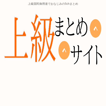
上級国民御用達でおなじみの5chまとめ