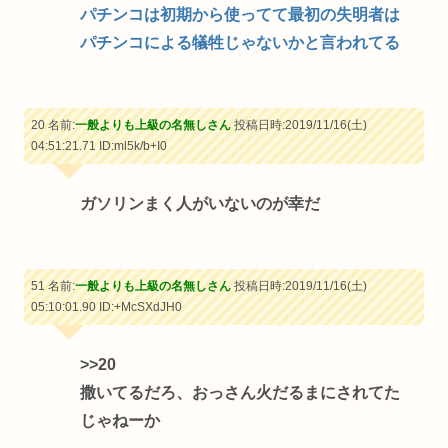
パチンコは初期から使ってて最初の失明者は
パチンコによる犠牲じゃないかと言われてる
20 名前:
一般よりも上級の名無しさん
投稿日時:2019/11/16(土)
04:51:21.71
ID:ml5k/b+I0
ガソリンまく人がいないのが幸だ
51 名前:
一般よりも上級の名無しさん
投稿日時:2019/11/16(土)
05:10:01.90
ID:+McSXdJH0
>>20
撒いてるだろ、おっさん火だるまにされてた
じゃねーか