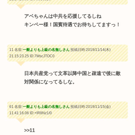
アベちゃんは中共を応援してるしね
キンペー様！国賓待遇でお待ちしてますっ！
11 名前:
一般よりも上級の名無しさん
投稿日時:2019/11/14(木)
21:15:23.25
ID:7MscJTOC0
日本共産党って文革以降中国と疎遠で後に敵
対関係になってるしな。
61 名前:
一般よりも上級の名無しさん
投稿日時:2019/11/15(金)
11:41:16.06
ID:+lR8Nz1/0
>>11