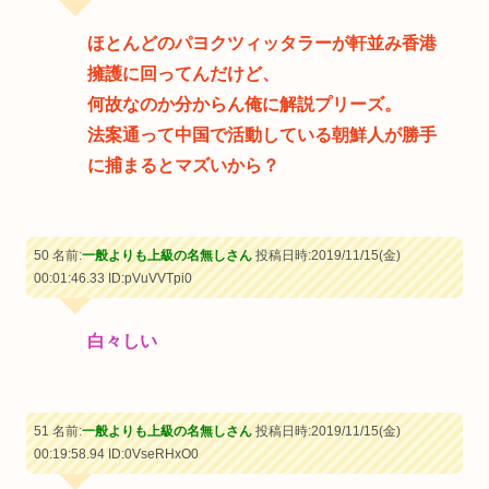
ほとんどのパヨクツィッタラーが軒並み香港
擁護に回ってんだけど、
何故なのか分からん俺に解説プリーズ。
法案通って中国で活動している朝鮮人が勝手
に捕まるとマズいから？
50 名前:
一般よりも上級の名無しさん
投稿日時:2019/11/15(金)
00:01:46.33
ID:pVuVVTpi0
白々しい
51 名前:
一般よりも上級の名無しさん
投稿日時:2019/11/15(金)
00:19:58.94
ID:0VseRHxO0