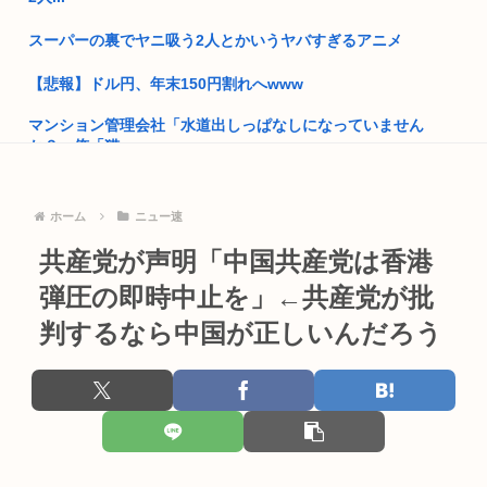
なんで日本って原爆落とされたの？
スーパーの裏でヤニ吸う2人とかいうヤバすぎるアニメ
「ヘイジャップ、お前のとこの学校の先生が児ポ持ってるぞ」
【悲報】ドル円、年末150円割れへwww
逮...
マンション管理会社「水道出しっぱなしになっていません
共産党、1700件もの虚偽の赤旗購読申し込みをした人を偽計業
か？」俺「猫...
務妨...
部屋作りゲーム、確率で出現するイカを見るとクラッシュする
ぺこぱ松蔭寺「みんな右とか左とか拘りすぎ。思想関係なく応
不具合が...
ホーム
ニュー速
援しよう...
【画像】人気ソシャゲの新キャラ、おっぱいの揺れがエグすぎ
共産党が声明「中国共産党は香港
菅直人元総理、再評価されるwww
てまうw...
弾圧の即時中止を」←共産党が批
【正論】中国政府「日本は原爆の被害者面を辞め、原爆が落と
最近の警察って簡単に鉄砲撃つようになってないか？
判するなら中国が正しいんだろう
された原...
【画像】最近のJKダンス部、迫力がすごい
童貞ワイ、バイト先のJDに飲みに誘われる！
女子高生さん、顔面にクマ撃退スプレーを噴射されて救助要請
高市早苗政権「円安ホクホクゥ！財政健全化は目指さない！で
してしま...
も介入は...
【画像】井口裕香(36)、タンクトップがはち切れそうなくらい
トランプ「結局のところ(次期大統領選で)私たちはJ.D.(バン
デカ...