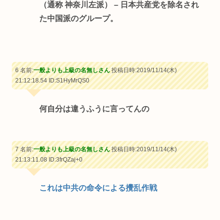
（通称 神奈川左派） – 日本共産党を除名され
た中国派のグループ。
6 名前:
一般よりも上級の名無しさん
投稿日時:2019/11/14(木)
21:12:18.54
ID:S1HyMrQS0
何自分は違うふうに言ってんの
7 名前:
一般よりも上級の名無しさん
投稿日時:2019/11/14(木)
21:13:11.08
ID:3frQZaj+0
これは中共の命令による攪乱作戦