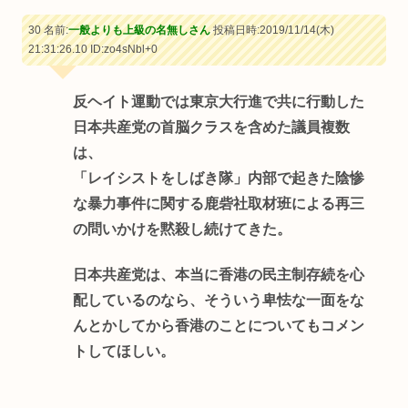
30 名前:
一般よりも上級の名無しさん
投稿日時:2019/11/14(木)
21:31:26.10
ID:zo4sNbl+0
反ヘイト運動では東京大行進で共に行動した
日本共産党の首脳クラスを含めた議員複数
は、
「レイシストをしばき隊」内部で起きた陰惨
な暴力事件に関する鹿砦社取材班による再三
の問いかけを黙殺し続けてきた。
日本共産党は、本当に香港の民主制存続を心
配しているのなら、そういう卑怯な一面をな
んとかしてから香港のことについてもコメン
トしてほしい。