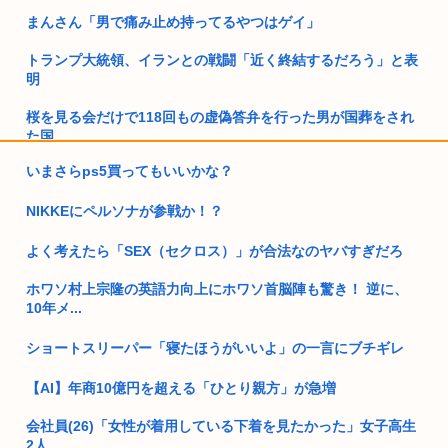
まんさん「男で痛み止め持ってるやつはゲイ」
トランプ大統領、イランとの戦闘「近く終結するだろう」と表
明
桜を見る会だけで118回もの虚偽答弁を行った男が国葬をされ
た国、...
いまさらps5買ってもいいかな？
独身女教師(29)「はいはいどうせ私は生き遅れ独身ですよ！(酒
グ...
NIKKEにペルソナが参戦か！？
トランプ「悪夢のオバマ政権！景気が悪いのはオバマのせい」
よく考えたら「SEX（セクロス）」が合法なのヤバすぎだろ
30すぎて童貞は流石に精神疾患
ホワソ村上宗隆の英語力向上にホワソ首脳陣も驚き！ 逆に、
10年メ...
高市首相が今日8/6に広島で開いた「会見」首相と官邸•広島の
記者...
ショートスリーパー「寝たほうがいいよ」の一言にブチギレ
中国新聞「高市総理は非核三原則堅持をはっきり言わなかっ
た、看過で...
【AI】年商10億円を超える「ひとり親方」が急増
【動画】アメリカ人、タイヤをホイールにはめるため火薬を投
会社員(26)「女性が着用している下着を見たかった」女子高生
入→爆発...
2人...