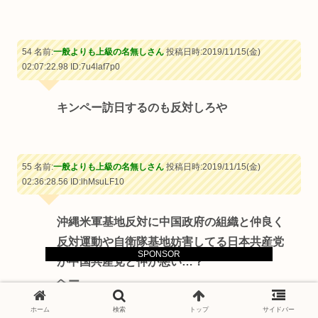
54 名前:
一般よりも上級の名無しさん
投稿日時:2019/11/15(金)
02:07:22.98
ID:7u4laf7p0
キンペー訪日するのも反対しろや
55 名前:
一般よりも上級の名無しさん
投稿日時:2019/11/15(金)
02:36:28.56
ID:lhMsuLF10
沖縄米軍基地反対に中国政府の組織と仲良く
反対運動や自衛隊基地妨害してる日本共産党
SPONSOR
が中国共産党と仲が悪い…？
へー
ホーム
検索
トップ
サイドバー