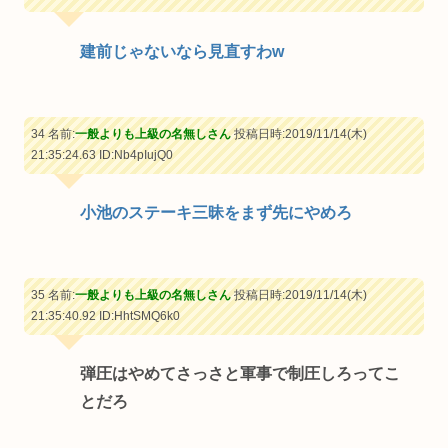
建前じゃないなら見直すわw
34 名前:
一般よりも上級の名無しさん
投稿日時:2019/11/14(木)
21:35:24.63
ID:Nb4pIujQ0
小池のステーキ三昧をまず先にやめろ
35 名前:
一般よりも上級の名無しさん
投稿日時:2019/11/14(木)
21:35:40.92
ID:HhtSMQ6k0
弾圧はやめてさっさと軍事で制圧しろってこ
とだろ