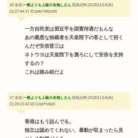
26 名前:
一般よりも上級の名無しさん
投稿日時:2019/11/14(木)
21:27:44.37
ID:pMv7M8zW0
一方自民党は習近平を国賓待遇だもんな
あの最悪な独裁者を天皇陛下の客として招く
んだぞ安倍晋三は
ネトウヨは天皇陛下を蔑ろにして安倍を支持
するの？
これは踏み絵だよ
27 名前:
一般よりも上級の名無しさん
投稿日時:2019/11/14(木)
21:28:23.42
ID:1UqPYv8p0
香港はもう詰んでる。
独立は認めてくれない、暴動が収まったら見