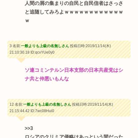
人間の屑の集まりの自民と自民信者はさっさ
と追随してみろよｗｗｗｗｗｗｗｗｗｗｗｗ
ｗ
3 名前:
一般よりも上級の名無しさん
投稿日時:2019/11/14(木)
21:10:30.18
ID:qcvYUe0y0
ソ連コミンテルン日本支部の日本共産党はシ
ナ共と仲悪いもんな
12 名前:
一般よりも上級の名無しさん
投稿日時:2019/11/14(木)
21:15:44.42
ID:7wc08Hui0
>>3
ロシアのクリミア侵略はあっという間だった