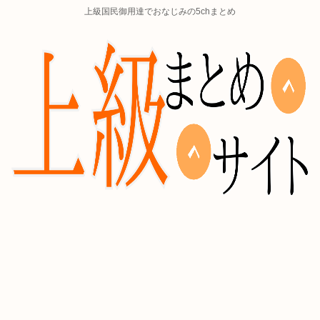
上級国民御用達でおなじみの5chまとめ