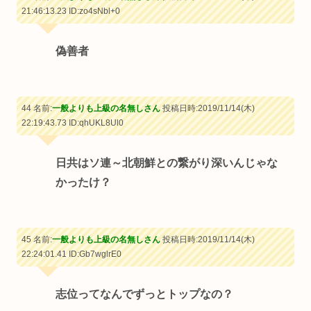
21:46:13.23
ID:zo4sNbl+0
偽善者
44 名前:
一般よりも上級の名無しさん
投稿日時:2019/11/14(木)
22:19:43.73
ID:qhUKL8Ul0
日共はソ連～北朝鮮との繋がり深いんじゃな
かったけ？
45 名前:
一般よりも上級の名無しさん
投稿日時:2019/11/14(木)
22:24:01.41
ID:Gb7wglrE0
志位ってなんでずっとトップなの？