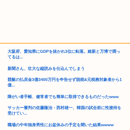
大阪府、愛知県にGDPを抜かれ3位に転落。維新と万博で潤っ
てるは...
新聞さん、壮大な縦読みを仕込んでしまう
競艇の払戻金3億3400万円を申告せず脱税&元税務対象者から1
億...
障がい者手帳、健常者でも簡単に取得できるものだったwww
サッカー審判の佐藤隆治・西村雄一、韓国の試合前に性接待を
受けてい...
職場の中年独身男性にお盆休みの予定を聞いた結果wwww