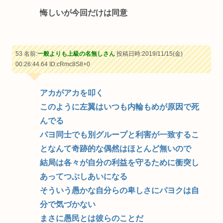
悔しいが今回だけは同意
53 名前:
一般よりも上級の名無しさん
投稿日時:2019/11/15(金)
00:26:44.64
ID:cRmc8S8+0
アカがアカを叩く
このように左翼はいつも内輪もめが原因で死
んでる
パヨ同士でも別グループと利害が一致するこ
となんて奇跡的な偶然はほとんど無いので
結局は各々が自分の利益を守るために衝突し
あってつぶしあいになる
そういう愚かな自分らの卑しさにパヨクは自
分で気づかない
まさに愚民とは彼らのことだ