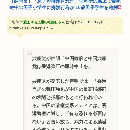
【静岡市】「息子が痴漢された」住宅街の路上で帰宅
途中の男子小学生に痴漢行為か 16歳男子学生を逮捕
1 名前:
一般よりも上級の名無しさん
投稿日時:2019/11/14(木)
21:08:59.38
ID:0IMqr2Re0●
共産党が声明「中国政府と中国共産
党は香港弾圧の即時中止を」
共産党が発表した声明では、「香港
当局の弾圧強化が中国の最高指導部
の承認と指導のもとに行われてい
る。中国の政権党系メディアは、香
港警察に対し、『何も恐れる必要は
ない』と言い放ち、武力による威嚇
を公然とあおりたてている」と批判