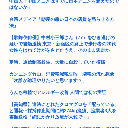
中国人「中国アニメはすでに日本アニメを超えたので
はないか」
台湾メディア「態度の悪い日本の店員を黙らせる方
法」
【歌舞伎俳優】中村小三郎さん（77）をひき逃げの
疑いで書類送検 東京・新宿区の路上で歩行者の20代
女性をはねてけがをさせたうえ、そのまま逃走か
定時、通信制高校生、大量に自殺していた模様
カンニング竹山、消費税減税失敗→増税の流れ想像
「次誰が総理やりたいと思います？」
うんち移植でアレルギー改善 人間では初の実証
【高知県】違法にとれたクロマグロを「配っている」
と通報⋯採捕停止期間に約274kg漁獲、漁業者3人を
書類送検「網にかかり放流が大変で⋯」