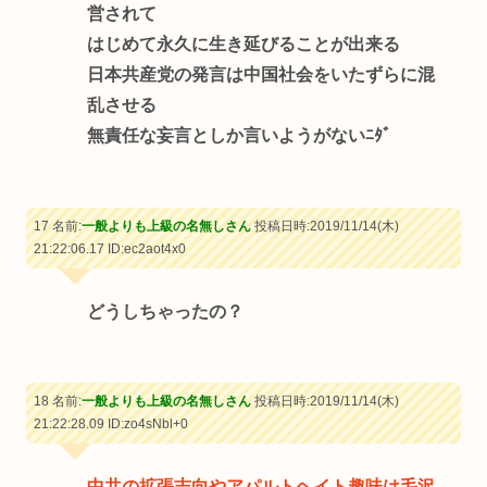
営されて
はじめて永久に生き延びることが出来る
日本共産党の発言は中国社会をいたずらに混
乱させる
無責任な妄言としか言いようがないﾆﾀﾞ
17 名前:
一般よりも上級の名無しさん
投稿日時:2019/11/14(木)
21:22:06.17
ID:ec2aot4x0
どうしちゃったの？
18 名前:
一般よりも上級の名無しさん
投稿日時:2019/11/14(木)
21:22:28.09
ID:zo4sNbl+0
中共の拡張志向やアパルトヘイト趣味は毛沢