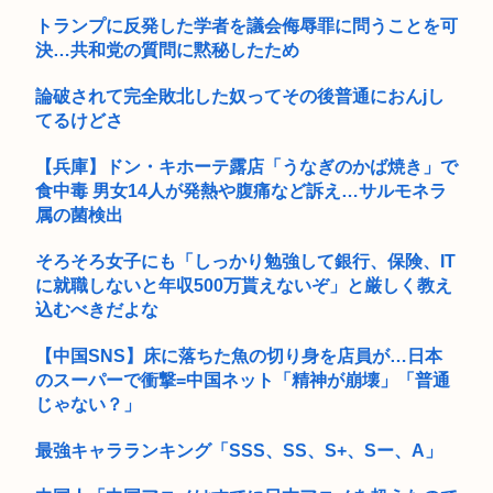
トランプに反発した学者を議会侮辱罪に問うことを可
決…共和党の質問に黙秘したため
論破されて完全敗北した奴ってその後普通におんjし
てるけどさ
【兵庫】ドン・キホーテ露店「うなぎのかば焼き」で
食中毒 男女14人が発熱や腹痛など訴え…サルモネラ
属の菌検出
そろそろ女子にも「しっかり勉強して銀行、保険、IT
に就職しないと年収500万貰えないぞ」と厳しく教え
込むべきだよな
【中国SNS】床に落ちた魚の切り身を店員が…日本
のスーパーで衝撃=中国ネット「精神が崩壊」「普通
じゃない？」
最強キャラランキング「SSS、SS、S+、Sー、A」