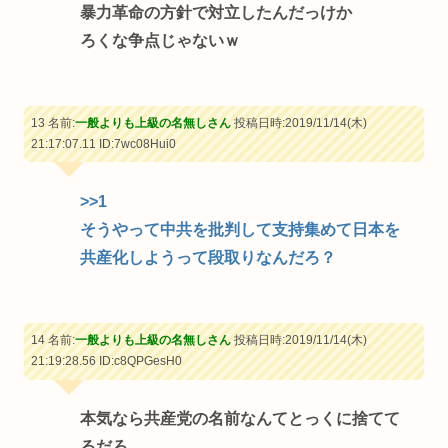
暴力革命の方針で対立したんだっけか
ろくな争点じゃないｗ
13 名前:
一般よりも上級の名無しさん
投稿日時:2019/11/14(木)
21:17:07.11
ID:7wc08Hui0
>>1
そうやって中共を批判して支持集めて日本を
共産化しようって段取りなんだろ？
14 名前:
一般よりも上級の名無しさん
投稿日時:2019/11/14(木)
21:19:28.56
ID:c8QPGesH0
本気なら共産党の名前なんてとっくに捨てて
るだろ