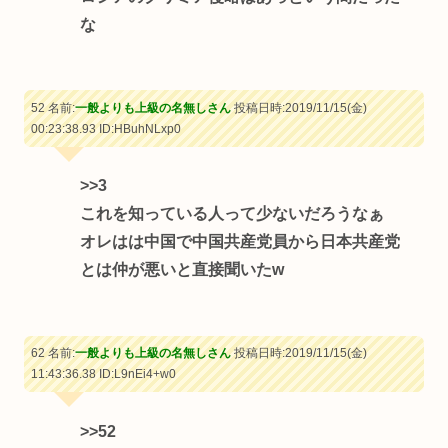
な
52 名前:
一般よりも上級の名無しさん
投稿日時:2019/11/15(金)
00:23:38.93
ID:HBuhNLxp0
>>3
これを知っている人って少ないだろうなぁ
オレはは中国で中国共産党員から日本共産党
とは仲が悪いと直接聞いたw
62 名前:
一般よりも上級の名無しさん
投稿日時:2019/11/15(金)
11:43:36.38
ID:L9nEi4+w0
>>52