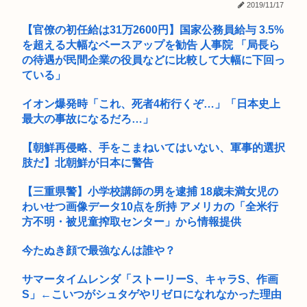
2019/11/17
ス...
【フランス人の日本好き】中国人女性が「日本人と間違われ
【官僚の初任給は31万2600円】国家公務員給与 3.5%
た」衝撃エ...
を超える大幅なベースアップを勧告 人事院 「局長ら
の待遇が民間企業の役員などに比較して大幅に下回っ
ひろゆき氏の妻・西村ゆか氏、新党結成巡る”ブチギレ”投稿を
謝罪「...
ている」
【画像】イオンモール熊本、花と色紙と生茶が供えられ
イオン爆発時「これ、死者4桁行くぞ…」「日本史上
る・・・
最大の事故になるだろ…」
外環道と圏央道 事故でおわる 高市
【朝鮮再侵略、手をこまねいてはいない、軍事的選択
肢だ】北朝鮮が日本に警告
B’z「重いマーシャル運んでた腰の痛みまだ覚えてるの」俺く
ん「マ...
【三重県警】小学校講師の男を逮捕 18歳未満女児の
【画像】元NMBアイドルさん、表情もカラダもS♡X女になっ
わいせつ画像データ10点を所持 アメリカの「全米行
てしま...
方不明・被児童搾取センター」から情報提供
【動画】熊本地震発生時の手術室の様子がこれ
今たぬき顔で最強なんは誰や？
コーエイテクモ、ライザとおしゃべりできるゲームを発売。ム
サマータイムレンダ「ストーリーS、キャラS、作画
チムチム...
S」←こいつがシュタゲやリゼロになれなかった理由