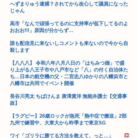
へずまりゅう逮捕？されてから改心して議員になった
じゃん
高市「なんで頑張ってるのに支持率が低下してるのよ
おおお!!!」原因が分からず…
誰も配信見に来ないしコメントも来ないので今から自
殺します
【八八八】 令和八年八月八日の「はちみつ婚」で盛
り上がる八王子市や八戸市など「八」の付く自治体た
ち…日本の航空機の父・二宮忠八ゆかりの八幡浜市と
八幡市は共同でイベント開催
長谷川亮太 ちばけんま 唐澤貴洋 無能弁護士【交通事
故】
【ラグビー】26歳ロックが急死「熱中症で搬送」2部
九州で練習中、大東大から昨季まで東京SG
ワイ「ゴリラに勝てる方法を教えて、っと…」