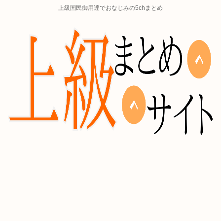
上級国民御用達でおなじみの5chまとめ