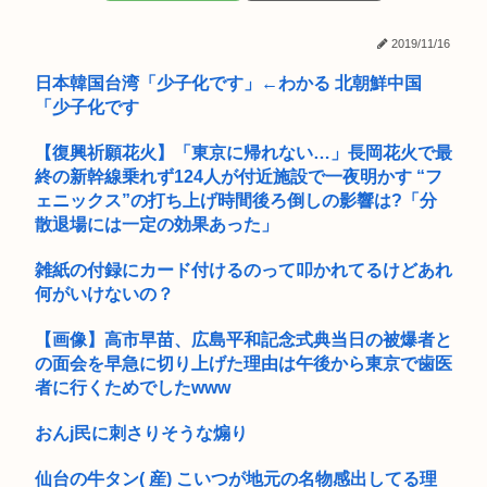
はっきり言って高卒や中卒よりも、いい歳して独身のほうが恥
ずかしい...
マッシヴ・アタック、シンガポール公演でパレスチナ国旗を掲
2019/11/16
げ一時拘...
【特大悲報】ウーバーチーズ、キモ過ぎて大炎上
日本韓国台湾「少子化です」←わかる 北朝鮮中国
「少子化です
地震
【復興祈願花火】「東京に帰れない…」長岡花火で最
大学生ワイ、株で大儲けwww
終の新幹線乗れず124人が付近施設で一夜明かす “フ
PTA会長「PTA参加拒否した親へ最終警告。こうなってもい
ェニックス”の打ち上げ時間後ろ倒しの影響は?「分
い？」
散退場には一定の効果あった」
【悲報】ラッパーさん、札束披露するもネット民から新社会人
雑紙の付録にカード付けるのって叩かれてるけどあれ
の初ボー...
何がいけないの？
中国、ガチで逝くwww
【画像】高市早苗、広島平和記念式典当日の被爆者と
の面会を早急に切り上げた理由は午後から東京で歯医
29歳バンドマン俺、もうどうやったらバズるのかわからん
者に行くためでしたwww
【画像あり】女さん、ミニ過ぎる浴衣を着た結果、下品で痴女
と言われ...
おんj民に刺さりそうな煽り
【画像】レンタルビデオ屋の廃墟がそのまま時が止まってしま
仙台の牛タン( 産) こいつが地元の名物感出してる理