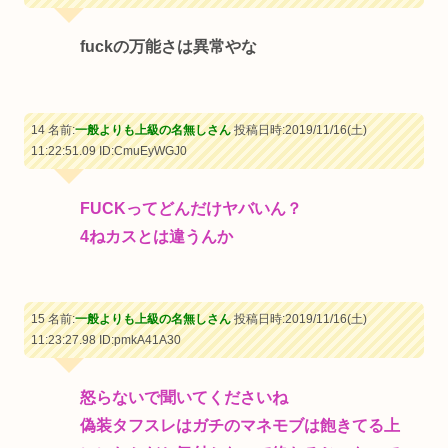
fuckの万能さは異常やな
14 名前:
一般よりも上級の名無しさん
投稿日時:2019/11/16(土)
11:22:51.09
ID:CmuEyWGJ0
FUCKってどんだけヤバいん？
4ねカスとは違うんか
15 名前:
一般よりも上級の名無しさん
投稿日時:2019/11/16(土)
11:23:27.98
ID:pmkA41A30
怒らないで聞いてくださいね
偽装タフスレはガチのマネモブは飽きてる上