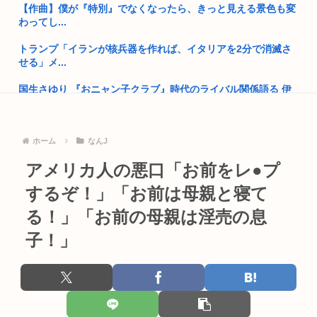
【作曲】僕が『特別』でなくなったら、きっと見える景色も変
ナマポFIREという生き方
わってし...
「教職員の働き方改革は大事だが」吉村知事が危機感 学力テス
トランプ「イランが核兵器を作れば、イタリアを2分で消滅さ
ト結果...
せる」メ...
【老害】明石家さんま「炎天下で『こいつら大変やなぁ』とい
国生さゆり 『おニャン子クラブ』時代のライバル関係語る 伊
うのが高...
達みき...
愛国者、コメダにブチギレ「だから外国人雇う企業はダメなん
高市、国民栄誉賞で記念品に自分の名前を入れ自分メインのPV
だよ 」
ホーム
なんJ
撮影し...
ルッキズムの奴って自分が年老いて醜くなった時どうすんの？
アメリカ人の悪口「お前をレ●プ
最近うんこめっちゃ細くて草
【画像】白人女はどうしてデブでもエ口いのか
するぞ！」「お前は母親と寝て
レブル この超絶かっこいいバイクwww問題点は人気すぎてめ
ちゃく...
る！」「お前の母親は淫売の息
「え？4月からここに住んでますけど？ 」無人ビルで生活して
いた男...
子！」
彼氏がいないと謳いケツのデカさで売れてタワマンを購入しプ
ロゲーマ...
百田尚樹「日本保守党アンチ、政策批判ができず俺への個人攻
撃ばかり...
AIに「ドラクエ5の昔風アニメを作って」と命令してできた作
品がこ...
特番「本当にあった怖い安倍晋三」でありがちなエピソードと
いえば何...