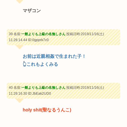
マザコン
39 名前:
一般よりも上級の名無しさん
投稿日時:2019/11/16(土)
11:26:14.44
ID:0gpprk7c0
お前は近親相姦で生まれた子！
👆これもよくみる
40 名前:
一般よりも上級の名無しさん
投稿日時:2019/11/16(土)
11:26:16.30
ID:JbEak2UD0
holy shit(聖なるうんこ)