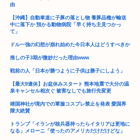
っている...
由
【沖縄】自動車道に子豚の落とし物 養豚品種が輸送
中に落下か 預かる動物病院「早く持ち主見つかっ
て」
ドル一強の幻想が崩れ始めた今日本人はどうすべきか
推しの子3期が微妙だった理由www
戦前の人「日本が勝つように子供は勝子にしよう」
【最大9連休】お盆休みスタート 熊本地震で大分の温
泉キャンセル相次ぐ 被害なしでも旅行先変更
靖国神社が境内での軍服コスプレ禁止を発表 愛国界
隈大絶賛
トランプ「イランが核兵器持ったらイタリアは更地に
なる」メローニ「使ったのアメリカだけだけどな」