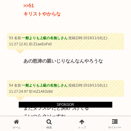
>>51
キリストやからな
53 名前:
一般よりも上級の名無しさん
投稿日時:2019/11/16(土)
11:27:12.61
ID:Z1aeEoFx0
あの怒涛の親いじりなんなんやろうな
54 名前:
一般よりも上級の名無しさん
投稿日時:2019/11/16(土)
11:27:24.97
ID:mZ1A63z8d
SPONSOR
またタフスレだと決めつけてる
こいつらクソっすね
ホーム
検索
トップ
サイドバー