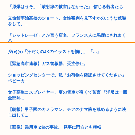
「原爆はうそ」「放射線の被害はなかった」 信じる若者たち
立命館宇治高校のショート、女性審判を見下すかのような威嚇
をして、...
「シャトレーゼ」とか言う店名、フランス人に馬鹿にされまく
る
彡(●)(●)「汗だくのJKのイラストを描け」 「…」
ファイアーエムブレム新作さん、ついに男女の概念が無くなっ
てしまう...
【緊急高市速報】ガス警報器、受注停止。
埼玉の高齢者2人、総額2億7000万超詐欺られる。89才女性金
ショッピングセンターで。私「お荷物を確認させてください」
塊...
ベビーカ...
釧路を訪れた東京人「もう東京には戻りたくない」絶対本心で
女子高生コスプレイヤー、夏の電車が臭くて苦言 「洋服は一回
は思って...
全部熱...
高市早苗、今週は熊本行ったり広島行ったり大忙しだったので
【朗報】甲子園のカメラマン、チアのナマ腋を舐めるように映
土曜日は...
し出して...
【爆笑】女、インスタ映えの為にロードスターを路肩に止めて
記念撮影...
【画像】乗用車 2台の事故。 見事に両方とも横転