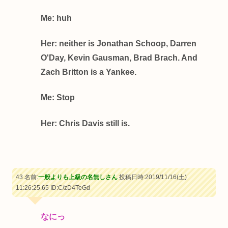
Me: huh
Her: neither is Jonathan Schoop, Darren
O'Day, Kevin Gausman, Brad Brach. And
Zach Britton is a Yankee.
Me: Stop
Her: Chris Davis still is.
43 名前:
一般よりも上級の名無しさん
投稿日時:2019/11/16(土)
11:26:25.65
ID:C/zD4TeGd
なにっ