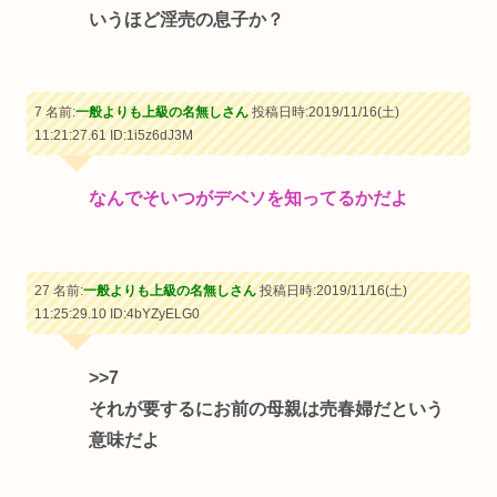
いうほど淫売の息子か？
7 名前:
一般よりも上級の名無しさん
投稿日時:2019/11/16(土)
11:21:27.61
ID:1i5z6dJ3M
なんでそいつがデベソを知ってるかだよ
27 名前:
一般よりも上級の名無しさん
投稿日時:2019/11/16(土)
11:25:29.10
ID:4bYZyELG0
>>7
それが要するにお前の母親は売春婦だという
意味だよ