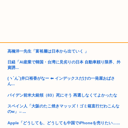
高橋洋一先生「富裕層は日本から出ていく 」
日経「AI産業で韓国・台湾に見劣りの日本 自動車頼り限界、外
資誘...
(ヽ´ん`)井口裕香がなー ⬅ インデックスだけの一発屋おばさ
ん...
バイデン前米大統領（83）死にそう 再選しなくてよかったな
スペイン人「大阪のたこ焼きマッッズ！ゴミ箱直行だわこんな
のw」←...
Apple「どうしても、どうしても中国でiPhoneを売りたい…...