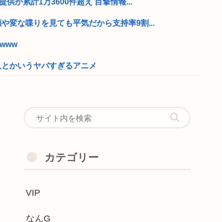
供が累計1万3600件超え 目撃情報...
や変な喋りを見ても平気だから支持率9割...
www
人とかいうヤバすぎるアニメ
で、高卒が金持ちが多い 無能な大卒の集...
、新党結成巡る”ブチギレ”投稿を謝罪「...
たJKがたくさんいるという事実
た我が子が義兄嫁に「知らない苗字だけど...
カテゴリー
部、迫力がすごい
VIP
い日本人、失敗企業や地方衰退をエンタメ...
る 高市
なんG