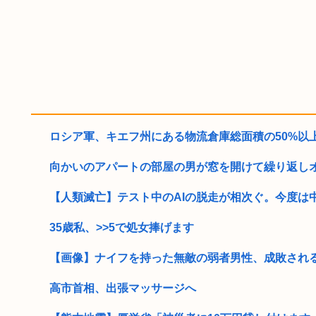
ロシア軍、キエフ州にある物流倉庫総面積の50%以上を
向かいのアパートの部屋の男が窓を開けて繰り返しオ●ニ
【人類滅亡】テスト中のAIの脱走が相次ぐ。今度は中
35歳私、>>5で処女捧げます
【画像】ナイフを持った無敵の弱者男性、成敗され
高市首相、出張マッサージへ