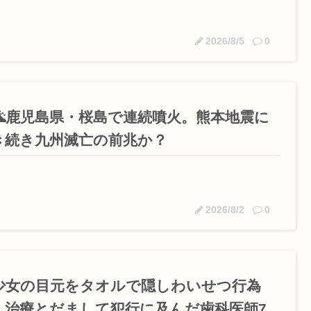
2026/8/5
0
🌋鹿児島県・桜島で連続噴火。熊本地震に
き続き九州滅亡の前兆か？
2026/8/2
0
少女の目元をタオルで隠しわいせつ行為
…治療とだまして犯行に及んだ歯科医師7