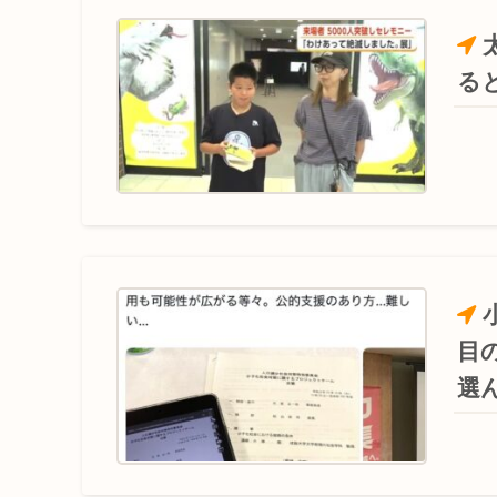
る
目
選