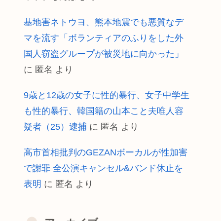
基地害ネトウヨ、熊本地震でも悪質なデ
マを流す「ボランティアのふりをした外
国人窃盗グループが被災地に向かった」
に
匿名
より
9歳と12歳の女子に性的暴行、女子中学生
も性的暴行、韓国籍の山本こと夫唯人容
疑者（25）逮捕
に
匿名
より
高市首相批判のGEZANボーカルが性加害
で謝罪 全公演キャンセル&バンド休止を
表明
に
匿名
より