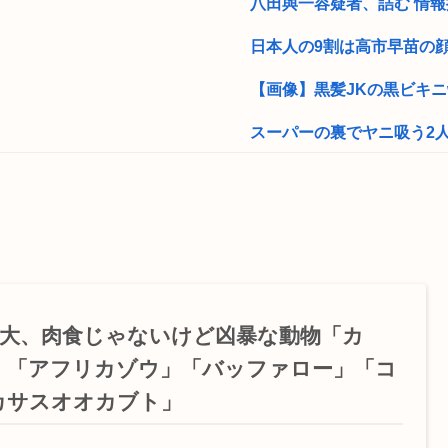
」
八田與一容疑者、詰む 情報提
日本人の9割は高市早苗の顔
【画像】黒髪JKの黒ビキニ
スーパーの裏でヤニ吸う2
のすぐわかる」
中学生「嫌儲では大卒が貧乏
ひろゆき氏の妻・西村ゆか氏
【画像】このハゲにやられ
暴行 「性...
義実家でお年玉を貰いに行っ
5大、肉食じゃないけど凶暴な動物「カ
人批判してるゴ...
【画像】最近のJKダンス
」「アフリカゾウ」「バッファロー」「コ
ない？この時期...
国を貶める事は絶対に許さな
カサスオオカブト」
トなどについて...
外環道と圏央道 事故でおわ