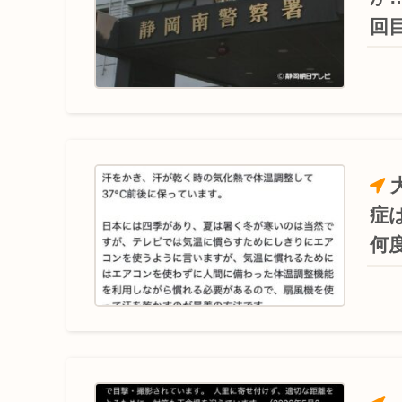
回
症
何