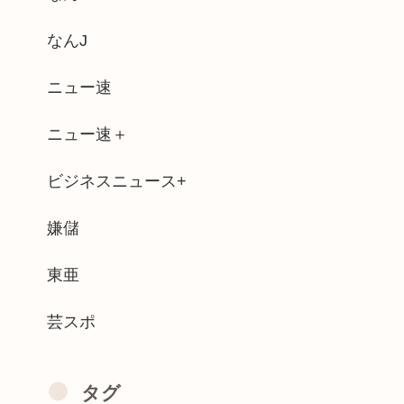
anに女がいたらSnow Man...
なんJ
くシミュレーションゲーム「Ball ...
ニュー速
ルドカードのポイント詐欺で無銭飲食
ニュー速＋
言ってくれたら済む話やん」なるみさん「...
ビジネスニュース+
パン三世を逮捕
ってみたら面白すぎてワロタwww
嫌儲
節なんだ！膝をついて被災者の話聞くとか...
東亜
芸スポ
タグ