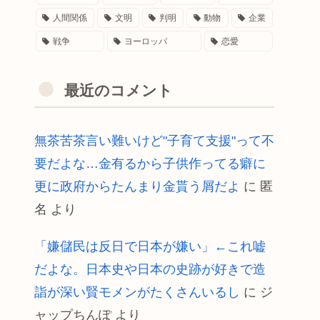
人間関係
文明
判明
動物
企業
戦争
ヨーロッパ
恋愛
最近のコメント
無茶苦茶言い難いけど"子育て支援"って不
要だよな…金有るから子供作ってる癖に
更に政府からたんまり金貰う屑だよ
に
匿
名
より
「嫌儲民は反日で日本が嫌い」←これ嘘
だよな。日本史や日本の史跡が好きで造
詣が深い賢モメンがたくさんいるし
に
ジ
ャップちんぽ
より