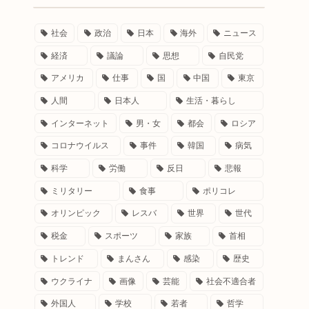
社会
政治
日本
海外
ニュース
経済
議論
思想
自民党
アメリカ
仕事
国
中国
東京
人間
日本人
生活・暮らし
インターネット
男・女
都会
ロシア
コロナウイルス
事件
韓国
病気
科学
労働
反日
悲報
ミリタリー
食事
ポリコレ
オリンピック
レスバ
世界
世代
税金
スポーツ
家族
首相
トレンド
まんさん
感染
歴史
ウクライナ
画像
芸能
社会不適合者
外国人
学校
若者
哲学