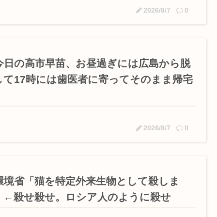
2026/8/7
0
たちは作ってな...
竹田天皇、小学生に「Snow M
公共の場所でこっそり金玉をか
破壊した」
早稲田大生、複数名がゴー
今日の高市早苗、お昼過ぎには広島から脱
タイムマシーン...
【悲報】ナイナイ岡村さん「
して17時には歯医者に寄ってそのまま帰宅
現代の女子高...
宝石店の下見をしていたル
がバレる
ゼンゼロのベーグル計画や
2026/8/7
0
米は高...
ネトウヨ「高市さんは人工関
環境省「猫を特定外来生物として殺しま
」←殺せ殺せ。ロシア人のように殺せ