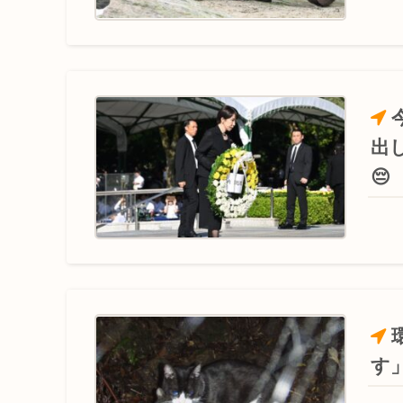
埼玉川越に突如として「モスク」が自生 外国人「自分
自民党、古謝玄太の推薦を決定 沖縄県知事選
中国外交部「日本が”三国志”の史実を歪めて歴史を
熊本地震の夜に政治資金パーティーしてた福岡自民党「
出
😔
【映画悲報】日本(ジャップ)の映画界、完全に終わる…
サッカーの日本人審判、韓国とつるみ不正してたの
米農家「60kg作って1万8000円…コストは2万以上…」
す