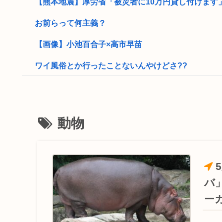
【熊本地震】厚労省「被災者に10万円貸し付けます
お前らって何主義？
【画像】小池百合子×高市早苗
ワイ風俗とか行ったことないんやけどさ??
【動画】女さん「男と話してる時、おぱーい見てる
独身ケンモミン、1600万円で終の住処を購入…
動物
【天皇】すまん、小林よりしのりを支持するわ
【高市】ゴラム(56歳)、女子中学生をナイフで脅し性的
5ちゃんのどこでもいいけど、日本人の税金使って日本
バ
日本人て第二次世界大戦を巻き込まれた戦争だと思って
ー
国交省、四国新幹線実現のために需要や駅の位置・ルー