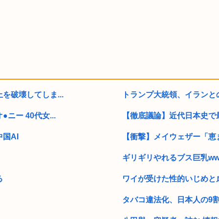
破壊してしま...
トランプ大統領、イランと
ー 40代女...
【徹底議論】近代日本史で
国AI
【衝撃】メイウェザー「恵ま
ギリギリやれるブス巨乳ww
る
ワイが受けた性的いじめと
タバコ違法化、日本人の9