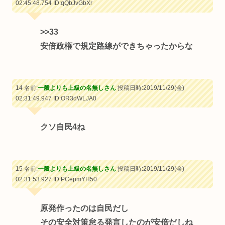
02:45:48.754
ID:qQbJvGbXr
>>33
安倍政権で規定路線ができちゃったからな
14 名前:
一般よりも上級の名無しさん
投稿日時:2019/11/29(金)
02:31:49.947
ID:OR3dWLJA0
クソ自民4ね
15 名前:
一般よりも上級の名無しさん
投稿日時:2019/11/29(金)
02:31:53.927
ID:PCepmYH50
原発作ったのは自民だし
その安全対策怠る発言したのが安倍だしね