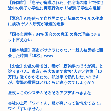
【静岡市】「息子が痴漢された」住宅街の路上で帰宅
途中の男子小学生に痴漢行為か 16歳男子学生を逮捕
射殺されたオッサン、最近母を亡くして精神的ショックを受け
ていたと...
【緊急】AIを使って自然界にない新種のウイルス作成
八田與一容疑者、詰む 情報提供が累計1万3600件超え 目撃情
に成功 ゲノム研究が飛躍的進歩
報...
「国会欠席率」84% 国会の欠席王 欠席の理由はチョ
マンション管理会社「水道出しっぱなしになっていません
ット言えない
か？」俺「猫...
【熊本地震】高市がサクラじゃない一般人被災者に面
霜降り明星粗品さん、後輩芸人のファンから苦言を呈されブチ
ギレ発狂...
会した時間「10秒」www
ワイの上司がカラオケでT-BOLANばっかり歌うんやが
【お金】お盆の帰省は、妻が「新幹線のほうが楽」と
譲りません。東京から大阪まで家族4人だと往復「10
いまさらps5買ってもいいかな？
万円」近くかかるため、私は車で節約したいのです
が、実際の費用はどれくらい違うのでしょうか？
ゼンゼロのベーグル計画やってみたら面白すぎてワロタwww
昼夜←このシステムそろそろアプデすべきよな
(っ´ω`c)幻想水滸伝STAR LEAPがついに明日、配信され...
会社の上司「ワイくん、服が臭いって苦情来てるよ」
ワイ「すいません」