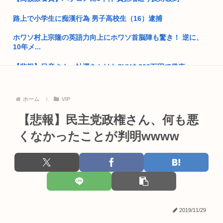
中国「なぜ日本の建物はダサくて古臭いんですか？w」Weibo
路上で小学生に痴漢行為 男子高校生（16）逮捕
で1...
ホワソ村上宗隆の英語力向上にホワソ首脳陣も驚き！ 逆に、
クルド人問題を訴えてきた河合ゆうすけ、埼玉県知事選挙に立
10年メ...
候補表明...
【悲報】日産さん、社運をかけたSUVを800万円で発売www
アメリカ日本向け原油、突然輸出量が4割も激減してしまう。
年内高市...
なぜかネットで微妙に人気の伝説的CM『磯村建設』をリアル
タイムで...
熊本大震災震度7 （死者数38人）
ホーム
VIP
【画像あり】女子、整形に成功「この形の鼻が全女子の理想だ
緊縮財政論者として知られる大物財務官僚、高市早苗の逆鱗に
【悲報】民主党政権さん、何も悪
と思う！...
触れ左遷
くなかったことが判明wwww
部屋作りゲーム、確率で出現するイカを見るとクラッシュする
開成→東大法学部トップのエース官僚もサナ(神戸大)には勝て
不具合が...
なかっ...
【朗報】Amazonで「GANTZ」が全巻100円www
自民党「日本人56す56す56す56す56すコロスコロスコロ
ス…...
全国の女子高生、お前らに苦言www
熊本地震避難所で高市早苗の態度が非常に良いと話題
【熊本】「金銭欲しさから…」空き家に侵入して約250万円相
2019/11/29
当を盗...