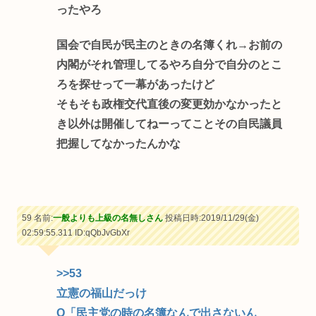
ったやろ
国会で自民が民主のときの名簿くれ→お前の
内閣がそれ管理してるやろ自分で自分のとこ
ろを探せって一幕があったけど
そもそも政権交代直後の変更効かなかったと
き以外は開催してねーってことその自民議員
把握してなかったんかな
59 名前:
一般よりも上級の名無しさん
投稿日時:2019/11/29(金)
02:59:55.311
ID:qQbJvGbXr
>>53
立憲の福山だっけ
Q「民主党の時の名簿なんで出さないん