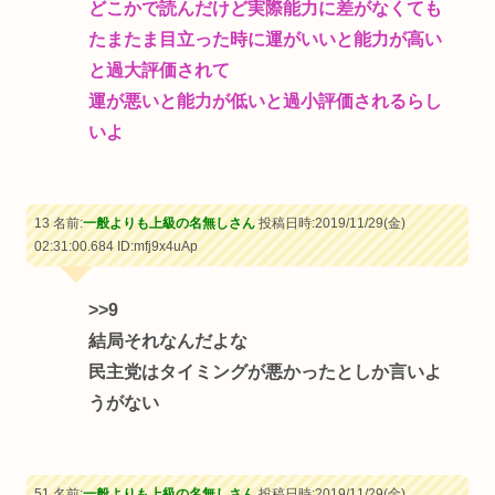
どこかで読んだけど実際能力に差がなくても
たまたま目立った時に運がいいと能力が高い
と過大評価されて
運が悪いと能力が低いと過小評価されるらし
いよ
13 名前:
一般よりも上級の名無しさん
投稿日時:2019/11/29(金)
02:31:00.684
ID:mfj9x4uAp
>>9
結局それなんだよな
民主党はタイミングが悪かったとしか言いよ
うがない
51 名前:
一般よりも上級の名無しさん
投稿日時:2019/11/29(金)