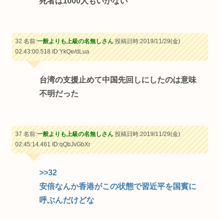
死者は1000人もいかない
32 名前:
一般よりも上級の名無しさん
投稿日時:2019/11/29(金)
02:43:00.518
ID:YkQe/dLua
台湾の支援止めて中国先回しにしたのは意味
不明だった
37 名前:
一般よりも上級の名無しさん
投稿日時:2019/11/29(金)
02:45:14.461
ID:qQbJvGbXr
>>32
安倍なんか香港がこの状態で習近平を国賓に
呼ぶんだけどな