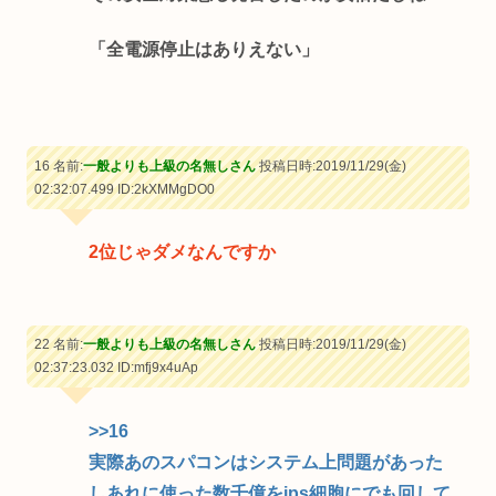
「全電源停止はありえない」
16 名前:
一般よりも上級の名無しさん
投稿日時:2019/11/29(金)
02:32:07.499
ID:2kXMMgDO0
2位じゃダメなんですか
22 名前:
一般よりも上級の名無しさん
投稿日時:2019/11/29(金)
02:37:23.032
ID:mfj9x4uAp
>>16
実際あのスパコンはシステム上問題があった
しあれに使った数千億をips細胞にでも回して