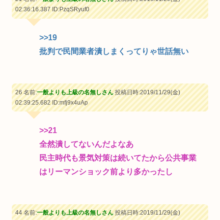
02:36:16.387
ID:PzqSRyuf0
>>19
批判で民間業者潰しまくってりゃ世話無い
26 名前:
一般よりも上級の名無しさん
投稿日時:2019/11/29(金)
02:39:25.682
ID:mfj9x4uAp
>>21
全然潰してないんだよなあ
民主時代も景気対策は続いてたから公共事業
はリーマンショック前より多かったし
44 名前:
一般よりも上級の名無しさん
投稿日時:2019/11/29(金)