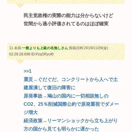
民主党政権の実際の能力は分からないけど
世間から過小評価されてるのはほぼ確実
11 名前:
一般よりも上級の名無しさん
投稿日時:2019/11/29(金)
02:28:28.698
ID:PzqSRyuf0
>>1
震災→ぐだぐだ、コンクリートから人へで土
建屋潰して復旧の障害に
原発事故→鳩山の国内に一切相談無しの
CO2、25％削減国際公約で原発重視でダメー
ジ増大
経済政策→リーマンショックから立ち上がり
方の国から見ても明らかに遅かった