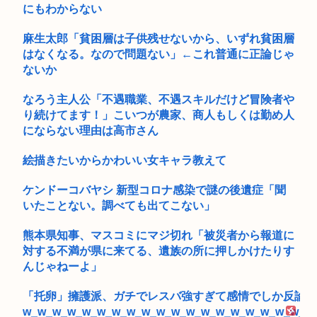
にもわからない
麻生太郎「貧困層は子供残せないから、いずれ貧困層
はなくなる。なので問題ない」←これ普通に正論じゃ
ないか
なろう主人公「不遇職業、不遇スキルだけど冒険者や
り続けてます！」こいつが農家、商人もしくは勤め人
にならない理由は高市さん
絵描きたいからかわいい女キャラ教えて
ケンドーコバヤシ 新型コロナ感染で謎の後遺症「聞
いたことない。調べても出てこない」
熊本県知事、マスコミにマジ切れ「被災者から報道に
対する不満が県に来てる、遺族の所に押しかけたりす
んじゃねーよ」
「托卵」擁護派、ガチでレスバ強すぎて感情でしか反論で
w_w_w_w_w_w_w_w_w_w_w_w_w_w_w_w_w_w_w_w