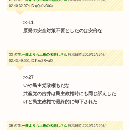
02:40:32.074
ID:qQbJvGbXr
>>11
原発の安全対策不要としたのは安倍な
33 名前:
一般よりも上級の名無しさん
投稿日時:2019/11/29(金)
02:43:49.551
ID:PzqSRyuf0
>>27
いや民主党政権もだな
共産党の吉井は民主政権時にも同じ訴えした
けど民主政権で最終的に却下された
39 名前:
一般よりも上級の名無しさん
投稿日時:2019/11/29(金)