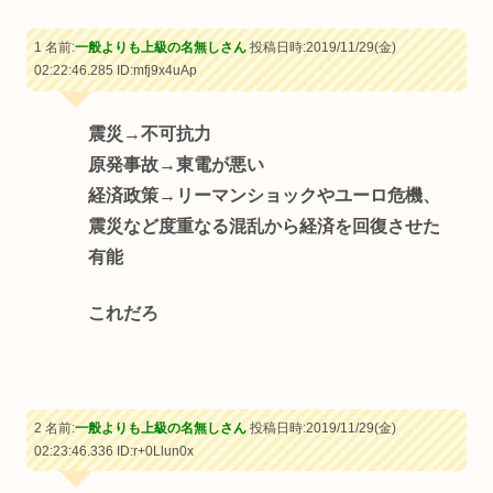
1 名前:
一般よりも上級の名無しさん
投稿日時:2019/11/29(金)
02:22:46.285
ID:mfj9x4uAp
震災→不可抗力
原発事故→東電が悪い
経済政策→リーマンショックやユーロ危機、
震災など度重なる混乱から経済を回復させた
有能
これだろ
2 名前:
一般よりも上級の名無しさん
投稿日時:2019/11/29(金)
02:23:46.336
ID:r+0Llun0x