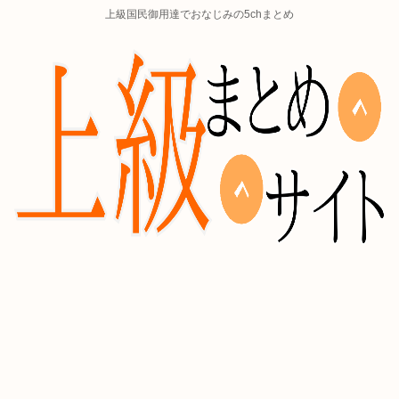
上級国民御用達でおなじみの5chまとめ