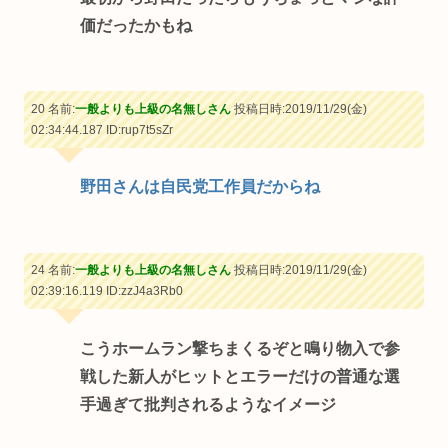
価だったかもね
20 名前:
一般よりも上級の名無しさん
投稿日時:2019/11/29(金)
02:34:44.187
ID:rup7t5sZr
野田さんは自民党工作員だからね
24 名前:
一般よりも上級の名無しさん
投稿日時:2019/11/29(金)
02:39:16.119
ID:zzJ4a3Rb0
こうホームラン撃ちまくるぞと鳴り物入で参
戦した新人がヒットとエラーだけの普通な選
手過ぎて批判されるようなイメージ