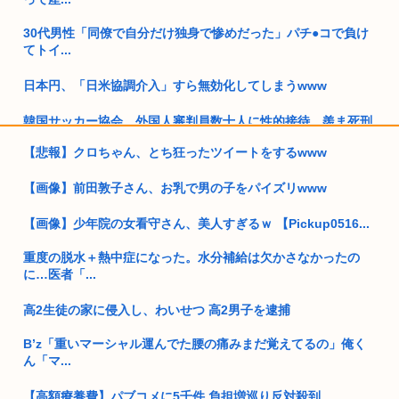
30代男性「同僚で自分だけ独身で惨めだった」パチ●コで負け
てトイ...
日本円、「日米協調介入」すら無効化してしまうwww
韓国サッカー協会、外国人審判員数十人に性的接待。羨ま死刑
【悲報】クロちゃん、とち狂ったツイートをするwww
彡(●)(●) 「迷子の迷子の在日チョン あなたの国籍どこですか...
【画像】前田敦子さん、お乳で男の子をパイズリwww
上司から障がい者手帳取る気ないか聞かれたんやが
【画像】少年院の女看守さん、美人すぎるｗ 【Pickup0516...
おばさんとセクロスしたことある奴www
重度の脱水＋熱中症になった。水分補給は欠かさなかったの
女性の水筒に下半身を押し付け【使用不能】にし器物損壊で66
に…医者「...
歳男性...
高2生徒の家に侵入し、わいせつ 高2男子を逮捕
すまん、独身のケンモメンで集まって共同生活をしないか？
B’z「重いマーシャル運んでた腰の痛みまだ覚えてるの」俺く
キャバ嬢の首吊り動画見てから涙が止まらない
ん「マ...
安倍昭恵「なんで安倍晋三が殺されたのか今でもわからない」
【高額療養費】パブコメに5千件 負担増巡り反対殺到