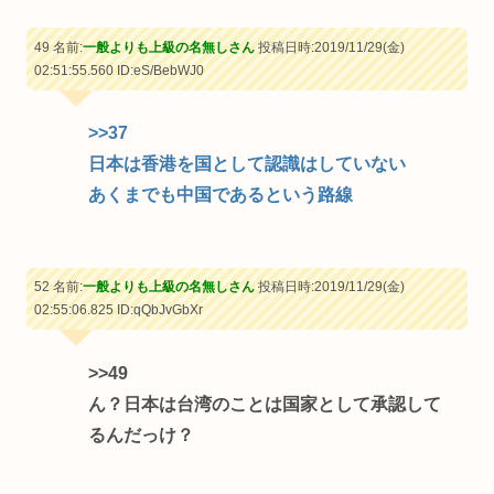
49 名前:
一般よりも上級の名無しさん
投稿日時:2019/11/29(金)
02:51:55.560
ID:eS/BebWJ0
>>37
日本は香港を国として認識はしていない
あくまでも中国であるという路線
52 名前:
一般よりも上級の名無しさん
投稿日時:2019/11/29(金)
02:55:06.825
ID:qQbJvGbXr
>>49
ん？日本は台湾のことは国家として承認して
るんだっけ？