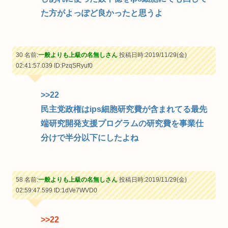
た方がよっぽど良かったと思うよ
30 名前:
一般よりも上級の名無しさん
投稿日時:2019/11/29(金)
02:41:57.039
ID:PzqSRyuf0
>>22
民主党政権はips細胞研究費が含まれてる最先
端研究開発支援プログラムの研究費を事業仕
分けで半分以下にしたよね
58 名前:
一般よりも上級の名無しさん
投稿日時:2019/11/29(金)
02:59:47.599
ID:1dVe7WVD0
>>22