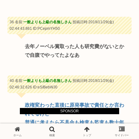
36 名前:
一般よりも上級の名無しさん
投稿日時:2019/11/29(金)
02:44:43.861
ID:PCepmYH50
去年ノーベル賞取った人も研究費がないとか
で自腹でやってたよなあ
40 名前:
一般よりも上級の名無しさん
投稿日時:2019/11/29(金)
02:46:32.626
ID:eS/BebWJ0
政権変わった直後に原発事故で責任とか言わ
SPONSOR
れてるけど
普通に考えたら不具合も検査も監査も数十年
放置していた自民政権が悪いよね
ホーム
検索
トップ
サイドバー