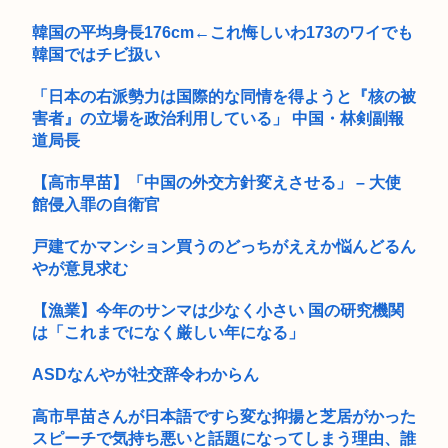
韓国の平均身長176cm←これ悔しいわ173のワイでも
韓国ではチビ扱い
「日本の右派勢力は国際的な同情を得ようと『核の被
害者』の立場を政治利用している」 中国・林剣副報
道局長
【高市早苗】「中国の外交方針変えさせる」 – 大使
館侵入罪の自衛官
戸建てかマンション買うのどっちがええか悩んどるん
やが意見求む
【漁業】今年のサンマは少なく小さい 国の研究機関
は「これまでになく厳しい年になる」
ASDなんやが社交辞令わからん
高市早苗さんが日本語ですら変な抑揚と芝居がかった
スピーチで気持ち悪いと話題になってしまう理由、誰