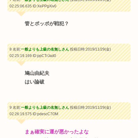
02:25:06.635
ID:XePPgXiv0
管とポッポが戦犯？
8 名前:
一般よりも上級の名無しさん
投稿日時:2019/11/29(金)
02:25:19.169
ID:ppCTrJad0
鳩山由紀夫
はい論破
9 名前:
一般よりも上級の名無しさん
投稿日時:2019/11/29(金)
02:26:19.575
ID:pdescC7OM
まぁ確実に運が悪かったよな