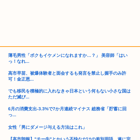
薄毛男性「ボクもイケメンになれますか…？」 美容師「はい
っ！なれ...
高市早苗、被爆体験者と面会するも発言を禁止し握手のみ許
可！金正恩...
でも移民を積極的に入れなきゃ日本という何もない小さな国は
ただ滅び...
6月の消費支出-3.3%で7か月連続マイナス 総務省「貯蓄に回
っ...
女性「男にダメージ与える方法はこれ」
【高市朗報】"チー牛"とかいう不快なだけの差別用語、遂に完