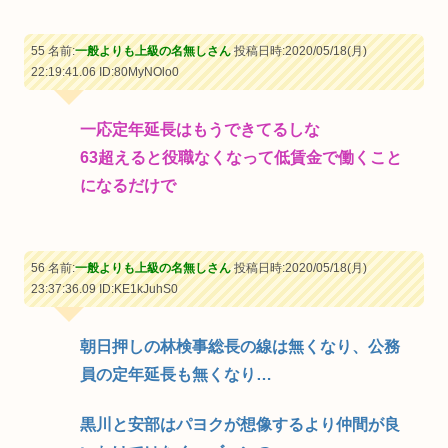
55 名前:
一般よりも上級の名無しさん
投稿日時:2020/05/18(月)
22:19:41.06
ID:80MyNOlo0
一応定年延長はもうできてるしな
63超えると役職なくなって低賃金で働くこと
になるだけで
56 名前:
一般よりも上級の名無しさん
投稿日時:2020/05/18(月)
23:37:36.09
ID:KE1kJuhS0
朝日押しの林検事総長の線は無くなり、公務
員の定年延長も無くなり…
黒川と安部はパヨクが想像するより仲間が良