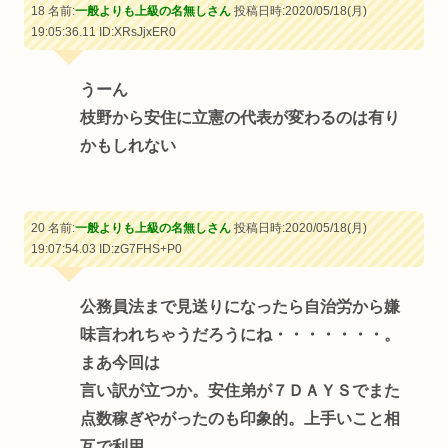
18 名前:
一般よりも上級の名無しさん
投稿日時:2020/05/18(月)
19:05:36.11
ID:XRsJjxER0
うーん
枝野から安住に立憲の代表が変わるのは有り
かもしれない
20 名前:
一般よりも上級の名無しさん
投稿日時:2020/05/18(月)
19:07:54.03
ID:zG7FHS+P0
公務員法まで見送りになったら自治労から嫌
味言われちゃうだろうにね・・・・・・・。
まあ今回は
言い訳が立つか。安住弟が７ＤＡＹＳでまた
点数稼ぎやがったのも印象的。上手いこと相
互で利用