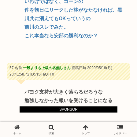
いわけではなく、ゴーンの
件を朝日にリークした林がなたなければ、黒
川共に消えてもOKっていうの
前川のスレでみた。
これ本当なら安部の勝利なのか？
57 名前:
一般よりも上級の名無しさん
投稿日時:2020/05/18(月)
23:41:58.72
ID:7rSFaQFF0
パヨク支持が大きく落ちるだろうな
勉強しなかった報いを受けることになる
SPONSOR
ニュー速＋
国
憲法
政治
議論
ホーム
検索
トップ
サイドバー