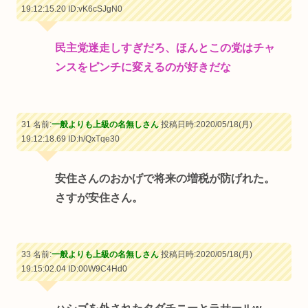
19:12:15.20
ID:vK6cSJgN0
民主党迷走しすぎだろ、ほんとこの党はチャ
ンスをピンチに変えるのが好きだな
31 名前:
一般よりも上級の名無しさん
投稿日時:2020/05/18(月)
19:12:18.69
ID:h/QxTqe30
安住さんのおかげで将来の増税が防げれた。
さすが安住さん。
33 名前:
一般よりも上級の名無しさん
投稿日時:2020/05/18(月)
19:15:02.04
ID:00W9C4Hd0