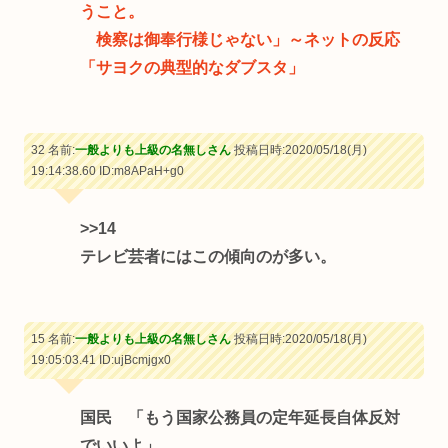
うこと。
検察は御奉行様じゃない」～ネットの反応
「サヨクの典型的なダブスタ」
32 名前:
一般よりも上級の名無しさん
投稿日時:2020/05/18(月)
19:14:38.60
ID:m8APaH+g0
>>14
テレビ芸者にはこの傾向のが多い。
15 名前:
一般よりも上級の名無しさん
投稿日時:2020/05/18(月)
19:05:03.41
ID:ujBcmjgx0
国民 「もう国家公務員の定年延長自体反対
でいいよ」