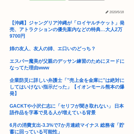
「暴走族じゃないのにコルク半ヘルメットを被ってた」と因縁
【熊本地震】厚労省「被災者に10万円貸し付けます」
つけて暴...
2020/5/18
【朗報】ワンダンス作者、手描きアニメーションを投稿
【沖縄】ジャングリア沖縄が「ロイヤルチケット」発
売、アトラクションの優先案内などの特典…大人2万
⚠WARNING!!⚠生成AIが「新ウイルス」設計 細菌内で増殖...
9700円
元区議団長 「共産党は義援金を被災地に持ってはいく。が、持
姉の友人、友人の姉、エ口いのどっち？
って行...
エスパー魔美が父親のデッサン練習のためにヌードに
さいきん戦争について勉強してるんだけどヤバい事知った
なってた理由www
40代の独身って休日はなにしてるの？
企業防災に詳しい弁護士「”売上金を金庫に”は絶対に
ケツで売れててプロゲーマーと結婚したグラドル、息子の「自
してはいけない指示だった」【イオンモール熊本の爆
閉スペク...
発】
中学生「嫌儲では大卒が貧乏で、高卒が金持ちが多い 無能な大
GACKTや小沢仁志に「セリフが聞き取れない」 日本
卒の集...
語作品を字幕で見る人が増えている背景
ひろゆき氏の妻・西村ゆか氏、新党結成巡る”ブチギレ”投稿を
謝罪「...
6月の消費支出-3.3%で7か月連続マイナス 総務省「貯
蓄に回っている可能性」