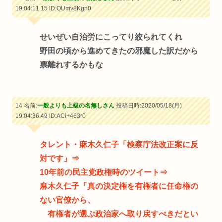
19:04:11.15
ID:QUmv8Kgn0
せいぜい自治労にこってり絞られてくれ
野田の頃から進めてきたの邪魔した訳だから
票離れするかもな
14 名前:
一般よりも上級の名無しさん
投稿日時:2020/05/18(月)
19:04:36.49
ID:ACi+463r0
タレント・麻木久仁子「検察庁法改正案に反
対です」⇒
10年前の民主党政権時のツイート⇒
麻木久仁子「真の決定権を有権者に任命権の
ない官僚から、
有権者が選ぶ政治家へ取り戻すべきだとい