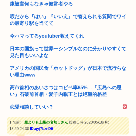
康被害何もなきゃ健常者やろ
暇だから『はい』『いいえ』で答えられる質問でワイ
の最寄り駅を当てて
今ハマってるyoutuber教えてくれ
日本の国旗って世界一シンプルなのに分かりやすくて
見た目もいいよな
アメリカの国民食「ホットドッグ」が日本で流行らな
い理由www
高市首相のあいさつはコピペ率85%…「広島への思
い」石破前首相・愛子内親王とは絶望的格差
恋愛相談していい？
1 名前:
一般よりも上級の名無しさん
投稿日時:2020/05/18(月)
18:59:24.30
ID:qyj7bznD9