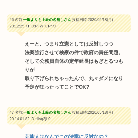
46 名前:
一般よりも上級の名無しさん
投稿日時:2020/05/18(月)
20:12:25.71
ID:PFW+CPhf0
えーと、つまり立憲としては反対しつつ
法案強行させて検察の件で政府の責任問題。
そして公務員自体の定年延長はもぎとるつも
りが
取り下げられちゃったんで、丸々ダメになり
予定が狂ったってことでOK?
47 名前:
一般よりも上級の名無しさん
投稿日時:2020/05/18(月)
20:14:01.82
ID:+lIsq2jL0
芸能人はなんでこの法案に反対なの？