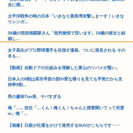
全に廃...
太平洋戦争の時の日本「いきなり真珠湾攻撃しまーす！いきな
りシンガ...
38歳の現役格闘家さん「批判覚悟で言います。19歳の彼女と結
婚し...
女子高生がプロ野球選手を目指す漫画、ついに発見される その
アスペ男性、絶望的にモテない
名も...
【高市速報】体重140キロからムキムキマッチョになった男性
の美し...
【動画】自動ドアの仕組みを理解した富山のツバメが賢い。
日本人の9割は高市早苗の顔や変な喋りを見ても平気だから支
弱男が愛用してそうなもの→空調服
持率9割...
首相官邸「高市総理の映像を悪用した偽サイトに注意してくだ
さい」
男の趣味Tier表、ヤバすぎる
俺「…」担任「…くん！俺くん！ちゃんと授業聞いてって何度
【悲報動画】Claude、Z世代使用率ゼロパーセントを記録する
m」俺「...
高市政府「原油調達コストはみんなで負担してもらうわよ！」
【画像】日産が社運をかけて発売するSUVがこちらです‥‥
「わしは大家さんだから」「私も大家さん」「おいらも」「わ