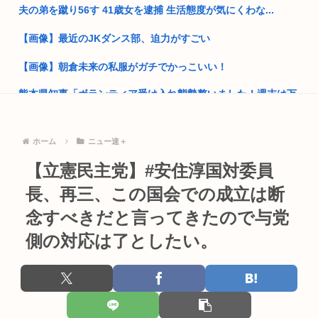
しもじゃ...
夫の弟を蹴り56す 41歳女を逮捕 生活態度が気にくわな...
【高市】「フキハラのプロ」高市早苗のほっぺたをプクッと膨
【画像】最近のJKダンス部、迫力がすごい
らませて...
【画像】朝倉未来の私服がガチでかっこいい！
愛国保守「日本人を減らし海外投資の利益でBIやって日本人は
遊んで...
熊本県知事「ボランティア受け入れ態勢整いました！週末は万
全な準備...
なんだか『一般人』がどんどん貧しくなってない？いい加減、
僕みたい...
公務員の給与爆裂上げ 大卒総合職の初任給31万6000円 ww...
ホーム
ニュー速＋
高市早苗の消費税減税、93%が「賛成」www
若槻千夏「あそこの丸亀製麺の水は都内で1番おいしい」「行
【立憲民主党】#安住淳国対委員
ってみて...
ロシア軍、キエフ州にある物流倉庫総面積の50%以上を破壊し
長、再三、この国会での成立は断
てしま...
【悲報】人助け中の男性を「犯罪ですよ！」と責めた女性、警
念すべきだと言ってきたので与党
察が来た...
国家情報局のスパイ通報フォーム、マイクロソフト365だった
側の対応は了としたい。
www
東広島市の殺人放火事件 逮捕の「義理のおい」倉本幹太容疑者
夫婦...
【人類滅亡】テスト中のAIの脱走が相次ぐ。今度は中国AI
【芸能】立川志らく、ヒカルを弟子にしたことへの「談志が泣
高市首相、出張マッサージへ
いてるぞ...