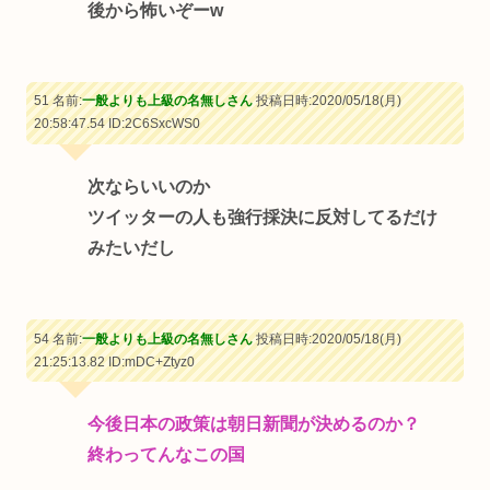
後から怖いぞーw
51 名前:
一般よりも上級の名無しさん
投稿日時:2020/05/18(月)
20:58:47.54
ID:2C6SxcWS0
次ならいいのか
ツイッターの人も強行採決に反対してるだけ
みたいだし
54 名前:
一般よりも上級の名無しさん
投稿日時:2020/05/18(月)
21:25:13.82
ID:mDC+Ztyz0
今後日本の政策は朝日新聞が決めるのか？
終わってんなこの国