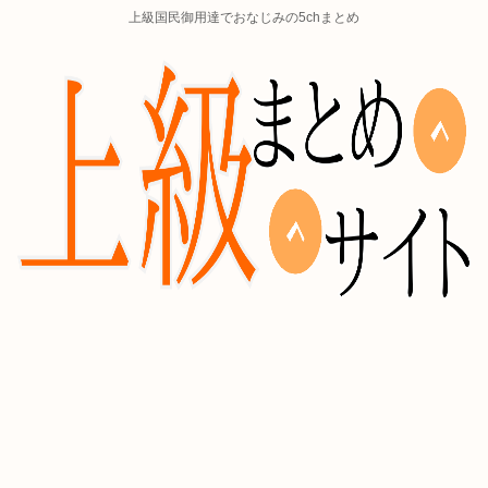
上級国民御用達でおなじみの5chまとめ