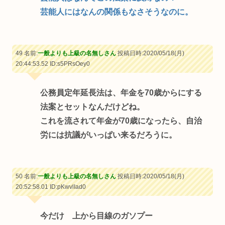
芸能人にはなんの関係もなさそうなのに。
49 名前:
一般よりも上級の名無しさん
投稿日時:2020/05/18(月)
20:44:53.52
ID:s5PRsOey0
公務員定年延長法は、年金を70歳からにする
法案とセットなんだけどね。
これを流されて年金が70歳になったら、自治
労には抗議がいっぱい来るだろうに。
50 名前:
一般よりも上級の名無しさん
投稿日時:2020/05/18(月)
20:52:58.01
ID:pKwvlIad0
今だけ 上から目線のガソプー