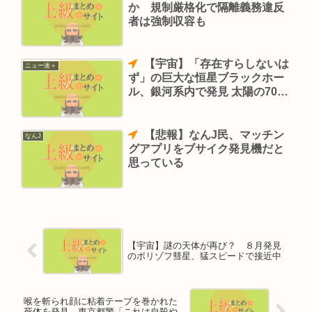
か 規制厳格化で隔離義務違反
者は強制収容も
【宇宙】「存在すらしないは
ニュー速＋
ず」の巨大な恒星ブラックホー
ル、銀河系内で発見 太陽の70倍
の質量
【悲報】なんJ民、マッチン
なんJ
グアプリをブサイク発見機だと
思っている
【宇宙】謎の天体が再び？ ８月発見
のボリゾフ彗星、猛スピードで接近中
喉を斬られ顔に粘着テープを巻かれた
死体を発見 東京都警「これは自殺や