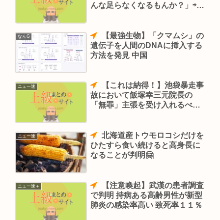
んな足らなくなるもんか？」⇨判
明
【最強生物】「クマムシ」の
なんG
遺伝子を人間のDNAに挿入する
方法を発見 中国
【これは納得！】池袋暴走事
ニュー速
故において飯塚幸三元院長の
「無罪」主張を受け入れるべき
理由判明へ
北海道産トウモロコシだけを
ニュー速
ひたすら食い続けると高身長に
なることが判明🤗
【注意喚起】武漢の患者調査
ニュー速＋
で判明 持病ある高齢男性が新型
肺炎の感染率高い 致死率１１％