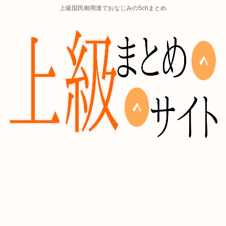
上級国民御用達でおなじみの5chまとめ