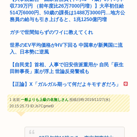
収739万円 （前年度比26万7000円増）】大卒初任給
514万6000円、50歳の課長は1488万3000円…地方公
務員の給与も引き上げると、1兆1250億円増
ガチで世間知らずのワイに教えてくれ
世界のEV平均価格がHV下回る 中国車が新興国に流
入、日本勢に逆風
【自民党】首相、人事で旧安倍派重用か 自民「萩生
田幹事長」案が浮上 世論反発警戒も
【正論】X「ガルガル期って何だよキモすぎだろ」
1 名前:
一般よりも上級の名無しさん
投稿日時:2019/11/27(水)
20:15:25.73
ID:Js7Cgmet0