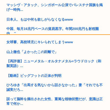
マッシヴ・アタック、シンガポール公演でパレスチナ国旗を掲
げ一時拘...
日本人、もはや何も欲しがらなくなるwww
中国、毎月16兆円ペースの貿易黒字。年間200兆円も射程圏
内。こ...
女球審、高校球児にキレられてしまうwww
【画像】ワイが今まで信じてきた常識www
山上徹也「よかったこの距離で」
識者「山上徹也が安倍晋三を討たなければ、日本国は今でも統
一教会に...
【再評価】ニューメタル・オルタナメタル=ラウドロック（和
製英語）...
Z世代、「これ」が何なのかわからないwww
【動画】ビッグフットの正体が判明
三大ギャルに求める要素「処女」「ピンク色乳首」「彼氏」
ひろゆき「出馬する気ないから話さなかった」妻「それでも不
女の子「ミステリー小説大好き！」 俺「何読むの？(はいはい
誠実だろ...
東野圭...
誤って脳幹を摘出された女性、重篤な植物状態だが、意識は正
25歳、女ホル打ってるけど 女になりた過ぎて頭おかしくなり
常で何か...
そう ...