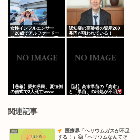
女性インフルエンサー
認知症の高齢者の資産260
「20歳でアルファード一
兆円が狙われている！
括で買えちゃう私って素
「被害者の8割がだまされ
敵」→画像にアレが写って
た認識なし」
しまうwww
【悲報】愛知県民、夏恒例
【謎】高市早苗の「高市」
の儀式で2人死亡www
と「早苗」の出処が不明だ
と戦慄が走る
関連記事
医療界「ヘリウムガスが不足
嫌儲
する！」🤔「ヘリウムなんてそ