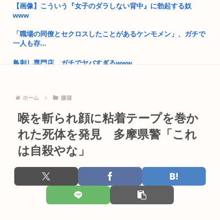
【画像】こういう『女子のダラしない背中』に勃起する奴
プーチン「あえて申し上げます。助けてください。」
www
埼玉俺「え？大阪って西だよな？田舎だろ？西じゃねえの
「職場の同僚とセクロスしたことがあるケンモメン」、ガチで
か？」←これ...
一人も存...
東京のカーシェア汚い
鳥刺し専門店、ガチでヤバすぎるwww
読売新聞さん、販売店が破産 高市早苗応援新聞なのになぜ普通
結婚相手に完成品ばかり求めて婚期を逃す人に「ダサければ模
の日本...
索すれば...
ホーム
嫌儲
高市早苗、また怪しい経歴が出てくるwww
普通の日本人「台湾人は独立したがってる！！」最新世論調査
喉を斬られ顔に粘着テープを巻か
で現状維...
靖国神社、自衛官以外の軍服を禁止「コスプレは英霊を侮辱」
れた死体を発見 多摩県警「これ
男の娘まんさん「男水着チャレンジしてみた」 エ口過ぎると話
【なにわ大阪】「こりゃひどいですね…」 花火大会の翌朝、河
題に
は自殺やな」
川敷に...
夏休みの小学生「よっしゃ、宅飲みするぞ！！」→コーラ,ミ
さもしい熊本県民「食事、ベッド、エアコン」を政府に切望。
ロ,カル...
靖国神社、軍服コスプレでの参拝を禁止へ
ガキ「これインターネット老人会じゃんwww」ぼく「どれど
れ…」ガ...