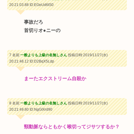
20:21:03.88
ID:EGeUd6tS0
事故だろ
首切りオ●ニーの
7 名前:
一般よりも上級の名無しさん
投稿日時:2019/11/27(水)
20:21:48.12
ID:D2BqX5Ldp
まーたエクストリーム自殺か
8 名前:
一般よりも上級の名無しさん
投稿日時:2019/11/27(水)
20:21:49.80
ID:NgGIXrd90
頸動脈ならともかく喉切ってジサツするか？