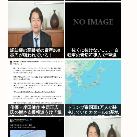
人が数粒食べられるように
www
認知症の高齢者の資産260
「抜くに抜けない……」自
兆円が狙われている！
転車の青切符導入で”車道
「被害者の8割がだまされ
ハミ出し”が急増中
た認識なし」
俳優・岸田健作 中居正広
トランプ帝国軍1万人が駐
氏の熊本支援報道うけ「気
屯していたカタールの基地
遣いや優しさがハンパじゃ
イランがいとも簡単に破壊
ない」 中居氏との思い出
を回顧