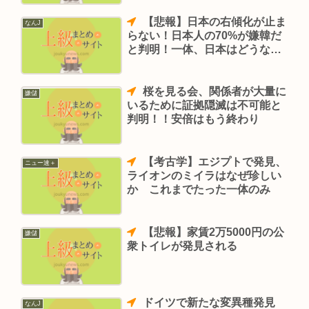
【悲報】日本の右傾化が止ま
なんJ
らない！日本人の70%が嫌韓だ
と判明！一体、日本はどうなっ
てしまうのか！
桜を見る会、関係者が大量に
嫌儲
いるために証拠隠滅は不可能と
判明！！安倍はもう終わり
【考古学】エジプトで発見、
ニュー速＋
ライオンのミイラはなぜ珍しい
か これまでたった一体のみ
【悲報】家賃2万5000円の公
嫌儲
衆トイレが発見される
ドイツで新たな変異種発見
なんJ