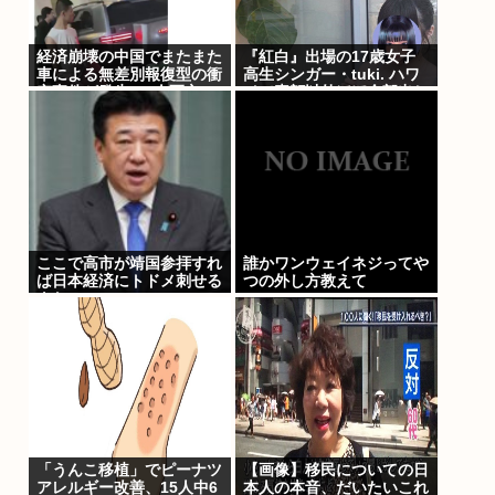
経済崩壊の中国でまたまた
『紅白』出場の17歳女子
車による無差別報復型の衝
高生シンガー・tuki. ハワ
突事件が発生、7人死亡9
イで素顔以外ほぼ全部出し
人負傷
「隠しきれない美貌」と
SNSざわつく
ここで高市が靖国参拝すれ
誰かワンウェイネジってや
ば日本経済にトドメ刺せる
つの外し方教えて
よな
「うんこ移植」でピーナツ
【画像】移民についての日
アレルギー改善、15人中6
本人の本音、だいたいこれ