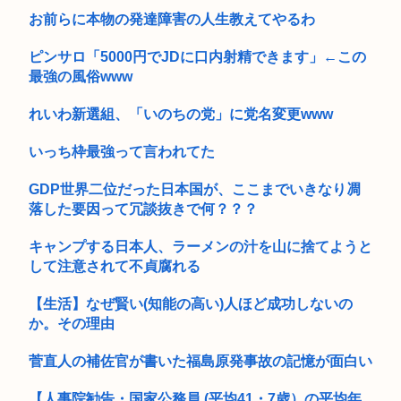
日本人、とうとう気付く「財源財源言うけど必要な公共サービ
お前らに本物の発達障害の人生教えてやるわ
スって無...
ピンサロ「5000円でJDに口内射精できます」←この
最強の風俗www
れいわ新選組、「いのちの党」に党名変更www
いっち枠最強って言われてた
GDP世界二位だった日本国が、ここまでいきなり凋
落した要因って冗談抜きで何？？？
キャンプする日本人、ラーメンの汁を山に捨てようと
して注意されて不貞腐れる
【生活】なぜ賢い(知能の高い)人ほど成功しないの
か。その理由
菅直人の補佐官が書いた福島原発事故の記憶が面白い
【人事院勧告・国家公務員 (平均41・7歳）の平均年