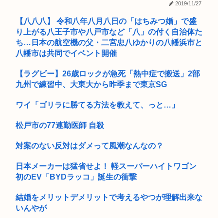
娘が作った大鍋の豚汁を嫁が勝手に外へ出した。家族全員で何
2019/11/27
度注意し...
【八八八】 令和八年八月八日の「はちみつ婚」で盛
京大付属医の医療ミスこわすぎるな
り上がる八王子市や八戸市など「八」の付く自治体た
ち…日本の航空機の父・二宮忠八ゆかりの八幡浜市と
夏休みのイオンモール、おぱーいを強調した薄着の女子小中学
八幡市は共同でイベント開催
生だらけ...
【ラグビー】26歳ロックが急死「熱中症で搬送」2部
【朗報】誤って脳幹を摘出された女性､重篤な植物状態だが､意
九州で練習中、大東大から昨季まで東京SG
識は正...
イナゴライダーとかいう今の35歳~40歳くらいの男しか知らな
ワイ「ゴリラに勝てる方法を教えて、っと…」
いバ...
松戸市の77連勤医師 自殺
ファン付き作業着使用男性熱中症で死亡 スポーツドリンクやゼ
リー飲...
対案のない反対はダメって風潮なんなの？
【悲報】月収1000万円の風俗嬢の1日あたりのセッ■ス回数が
日本メーカーは猛省せよ！ 軽スーパーハイトワゴン
こち...
初のEV「BYDラッコ」誕生の衝撃
【悲報】インターネットプロバイダーから開示請求が届いた…
結婚をメリットデメリットで考えるやつが理解出来な
いんやが
XBOX Series S、29,980円だったはずが値上げを繰...