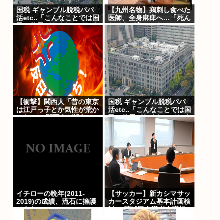
国税 ギャンブル脱税パパ
【九州名物】鶏刺し食べた
活etc..「こんなことでは国
医師、全身麻痺へ…「死ん
民の信用がなくなってしま
だほうが良かった」
う」
【衝撃】関西人「昔の東京
国税 ギャンブル脱税パパ
は江戸っ子とか気性が荒か
活etc..「こんなことでは国
った」 ←関西人が近年こ
民の信用がなくなってしま
こまで凶暴化した理由
う」
WWW
イチローの晩年(2011-
【サッカー】新カシマサッ
2019)の成績、流石に擁護
カースタジアム基本計画検
できないwww
討へ 茨城県有識者会議初
会合 公設民営で整備方針