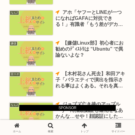
件
アホ「ヤフーとLINEが一つ
なんJ
になればGAFAに対抗でき
る！」有識者「もう差がデカす
ぎて無理だぞ」
【嫌儲Linux部】初心者にお
嫌儲
勧めのﾃﾞｨｽﾄﾘは “Ubuntu” で異
論ないよな？
【木村花さん死去】和田アキ
芸スポ
子「バラエティで演出を指示さ
れる事はよくある。それを真に
受けて何か言われるのはかなわ
ない」
ジョブズ亡き後のアップル
なんJ
SPONSOR
「うーん指紋認証も進化せなあ
かんな…せや！顔認証にした
ろ！」
ホーム
検索
トップ
サイドバー
意識高い系「LGBTに偏見無