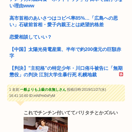
い理由www
高市首相のあいさつはコピペ率85%…「広島への思
い」石破前首相・愛子内親王とは絶望的格差
恋愛相談していい？
【中国】太陽光発電産業、半年で約200億元の巨額赤
字
【判決】”主犯格”の特定少年・川口侑斗被告に「無期
懲役」の判決 江別大学生暴行死 札幌地裁
1 名前:
一般よりも上級の名無しさん
投稿日時:2019/11/27(水)
16:41:10.60
ID:mNPm0sFyM
これでチンチン付いててバリタチとかズルい