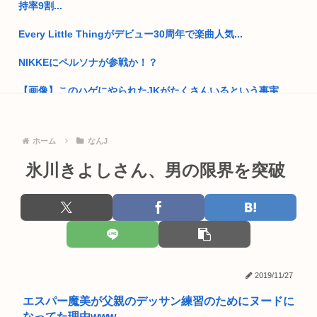
持率9割...
【画像】ナイフを持った無敵の弱者男性、成敗される
Every Little Thingがデビュー30周年で楽曲人気...
高市首相、出張マッサージへ
NIKKEにペルソナが参戦か！？
【熊本地震】厚労省「被災者に10万円貸し付けます」
【画像】このハゲにやられたJKがたくさんいるという事実
お前らって何主義？
【画像】ほぼ全裸なドスケベコスプレイヤーの身体がエロすぎ
るｗｗｗ
【画像】小池百合子×高市早苗
ホーム
なんJ
米卸、ブチギレ「国民が米を買わないせいで84%も減益したん
氷川きよしさん、男の限界を突破
ワイ風俗とか行ったことないんやけどさ??
だが？...
【動画】女さん「男と話してる時、おぱーい見てるのすぐわか
【悲報】隣家の室外機、限界突破www （※画像あり）
る」
【悲報】元ジャンポケ・斉藤慎二被告は“無罪を立証”できる？
【天皇】すまん、小林よりしのりを支持するわ
弁護士...
【高市】ゴラム(56歳)、女子中学生をナイフで脅し性的暴行
菅直人元総理、再評価されるwww
「性...
2019/11/27
外環道と圏央道 事故でおわる 高市
エスパー魔美が父親のデッサン練習のためにヌードに
なってた理由www