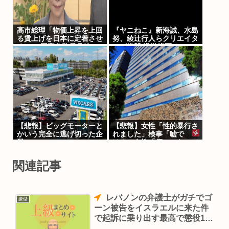
高市総理「物価上昇を上回
『ヤニねこ』新海誠、水島
る賃上げを日本に定着させ
努、綾辻行人らクリエイタ
る」 →国家公務員月給
ーが絶賛 過激描写はBPO
3.51%増へ 人事院の勧告
でも議論に
を受け
【悲報】ビッグモーターと
【悲報】女性「性的暴行さ
かいう完全に逃げ切った企
れました」検事「嘘で
業
は？」女性「傷ついたので
訴えます」
関連記事
レバノンの弁護士がガチでゴ
嫌儲
ーン被告をイスラエルに来た件
で起訴に乗り出す最高で懲役15
年の刑になる可能性が出てきた