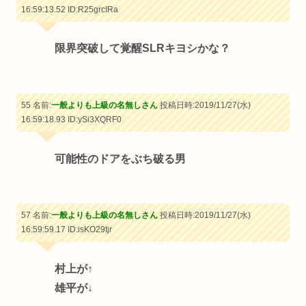
16:59:13.52
ID:R25grcIRa
限界突破して覚醒SLRキヨシかな？
55 名前:
一般よりも上級の名無しさん
投稿日時:2019/11/27(水)
16:59:18.93
ID:ySi3XQRF0
可能性のドアをぶち破る男
57 名前:
一般よりも上級の名無しさん
投稿日時:2019/11/27(水)
16:59:59.17
ID:isKO29tjr
村上が↑
雄平が↓