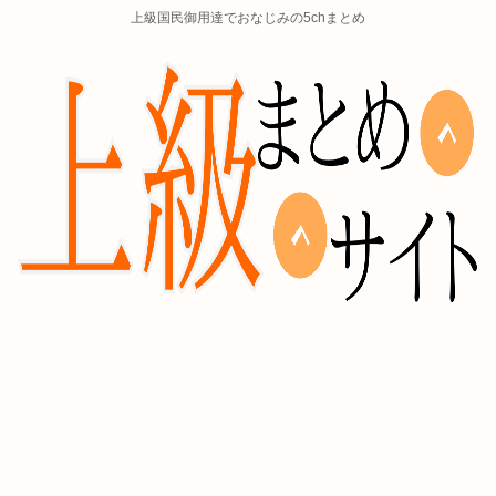
上級国民御用達でおなじみの5chまとめ