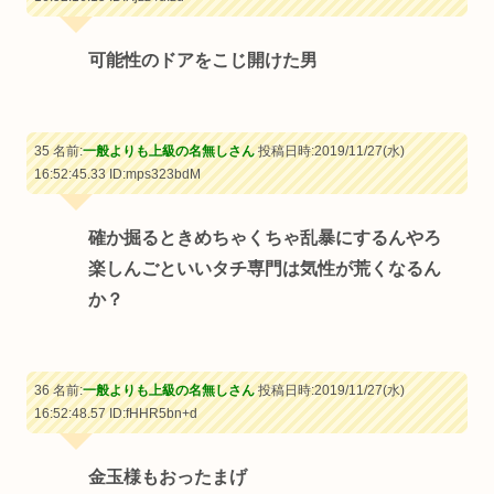
可能性のドアをこじ開けた男
35 名前:
一般よりも上級の名無しさん
投稿日時:2019/11/27(水)
16:52:45.33
ID:mps323bdM
確か掘るときめちゃくちゃ乱暴にするんやろ
楽しんごといいタチ専門は気性が荒くなるん
か？
36 名前:
一般よりも上級の名無しさん
投稿日時:2019/11/27(水)
16:52:48.57
ID:fHHR5bn+d
金玉様もおったまげ