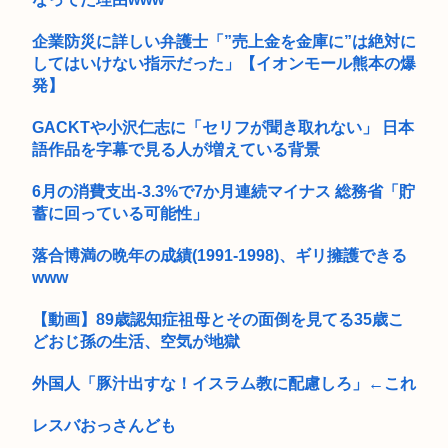
【速報】田村保乃さん、その格好は夜の店じゃん・・・
企業防災に詳しい弁護士「”売上金を金庫に”は絶対に
エ口同人音声、ヒロイン死亡エンドがブームに
してはいけない指示だった」【イオンモール熊本の爆
発】
【高校野球】熊本代表の有明高校が9回2アウトから大逆転勝
利！！！...
GACKTや小沢仁志に「セリフが聞き取れない」 日本
大学教授「勉強もスポーツも親の収入で決まる。環境がないと
語作品を字幕で見る人が増えている背景
出来るわ...
6月の消費支出-3.3%で7か月連続マイナス 総務省「貯
熊本県知事「ボランティア受け入れ態勢整いました！週末は万
蓄に回っている可能性」
全な準備...
落合博満の晩年の成績(1991-1998)、ギリ擁護できる
トランプ「アメリカで産まれたら自動的にアメリカ国籍を付与
www
するのを...
遠距離の彼が自殺未遂で入院したらしいと聞いた。一晩中眠れ
【動画】89歳認知症祖母とその面倒を見てる35歳こ
ずに心配...
どおじ孫の生活、空気が地獄
『徹子の部屋』きょう7日の内容を急きょ変更 「追悼・寿美花
外国人「豚汁出すな！イスラム教に配慮しろ」←これ
代さん...
レスバおっさんども
ケツで売れててプロゲーマーと結婚したグラドル、息子の「自