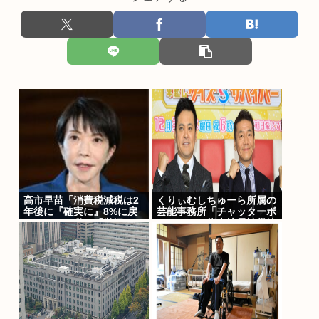
高市早苗「消費税減税は2
くりぃむしちゅーら所属の
年後に『確実に』8%に戻
芸能事務所「チャッターボ
す！これは私の『覚悟』
ックス」、熊本地震被災地
だ！最後まで責任を持って
に災害義援金寄付を発表
確実に行う」