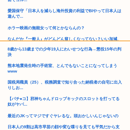
愛国保守「日本人を減らし海外投資の利益でBIやって日本人は
遊んで...
ホラー映画の無能女って何とかならんの？
なんだか『一般人』がどんどん貧しくなってない？いい加減、
僕みたい...
8歳から13歳までの少年19人にわいせつな行為→懲役15年の判
決
高市早苗の消費税減税、93%が「賛成」www
熊本地震発生時の手術室、とんでもないことになってしまう
ロシア軍、キエフ州にある物流倉庫総面積の50%以上を破壊し
www
てしま...
国税局職員（25）、税務調査で知り合った納税者の自宅に出入
向かいのアパートの部屋の男が窓を開けて繰り返しオ●ニー 40
りしお...
代女...
【パチ●コ】邪神ちゃんドロップキックのスロットを打ってる
国家情報局のスパイ通報フォーム、マイクロソフト365だった
奴がヤバ...
www
最近のJKってマジですぐヤレるな。頭おかしいんじゃないの
【人類滅亡】テスト中のAIの脱走が相次ぐ。今度は中国AI
日本人の9割は高市早苗の顔や変な喋りを見ても平気だから支
35歳私、>>5で処女捧げます