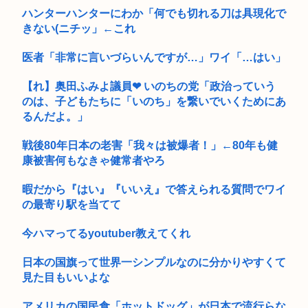
閉スペク...
ハンターハンターにわか「何でも切れる刀は具現化で
きない(ニチッ」←これ
医者「非常に言いづらいんですが…」ワイ「…はい」
【れ】奥田ふみよ議員❤‍ いのちの党「政治っていう
のは、子どもたちに「いのち」を繋いでいくためにあ
るんだよ。」
戦後80年日本の老害「我々は被爆者！」←80年も健
康被害何もなきゃ健常者やろ
暇だから『はい』『いいえ』で答えられる質問でワイ
の最寄り駅を当てて
今ハマってるyoutuber教えてくれ
日本の国旗って世界一シンプルなのに分かりやすくて
見た目もいいよな
アメリカの国民食「ホットドッグ」が日本で流行らな