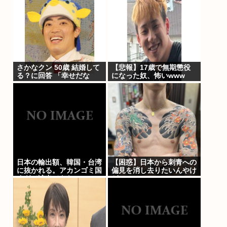
さかなクン 50歳 結婚して
【悲報】17歳で無期懲役
る？に回答 「幸せだな
になった奴、怖いwww
～」
日本の輸出額、韓国・台湾
【困惑】日本から刺青への
に抜かれる。アカンゴミ国
偏見を消し去りたいんやけ
すぎて涙出てきた…
ど・・・・・・・・・