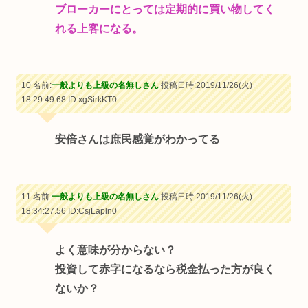
ブローカーにとっては定期的に買い物してく
れる上客になる。
10 名前:
一般よりも上級の名無しさん
投稿日時:2019/11/26(火)
18:29:49.68
ID:xgSirkKT0
安倍さんは庶民感覚がわかってる
11 名前:
一般よりも上級の名無しさん
投稿日時:2019/11/26(火)
18:34:27.56
ID:CsjLapln0
よく意味が分からない？
投資して赤字になるなら税金払った方が良く
ないか？