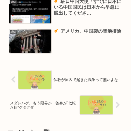
駐日中国大使「すでに日本に
嫌儲
いる中国国民は日本から早急に
脱出してくださ
い！！！！！！！！」
アメリカ、中国製の電池排除
嫌儲
仏教が原因で起きた戦争って無いよな
スダレハゲ、もう限界か 答弁が“七転
八転”グダグダ