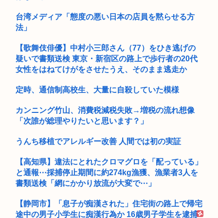
台湾メディア「態度の悪い日本の店員を黙らせる方
法」
【歌舞伎俳優】中村小三郎さん（77）をひき逃げの
疑いで書類送検 東京・新宿区の路上で歩行者の20代
女性をはねてけがをさせたうえ、そのまま逃走か
定時、通信制高校生、大量に自殺していた模様
カンニング竹山、消費税減税失敗→増税の流れ想像
「次誰が総理やりたいと思います？」
うんち移植でアレルギー改善 人間では初の実証
【高知県】違法にとれたクロマグロを「配っている」
と通報⋯採捕停止期間に約274kg漁獲、漁業者3人を
書類送検「網にかかり放流が大変で⋯」
【静岡市】「息子が痴漢された」住宅街の路上で帰宅
途中の男子小学生に痴漢行為か 16歳男子学生を逮捕