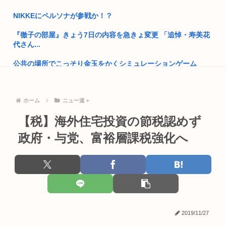
NIKKEにペルソナが参戦か！？
なんで日本って原爆落とされたの？
『徹子の部屋』きょう7日の内容を急きょ変更 「追悼・寿美花
「ヘイジャップ、お前のとこの学校の先生が児ポ持ってるぞ」
代さん...
逮...
公共の場所でこっそり金玉をかくシミュレーションゲーム
共産党、1700件もの虚偽の赤旗購読申し込みをした人を偽計業
「Ball ...
務妨...
【朗報】じゃあ逆に「男からも嫌われるヒロイン」って誰がい
ぺこぱ松蔭寺「みんな右とか左とか拘りすぎ。思想関係なく応
ホーム
ニュー速＋
るんだｗ...
援しよう...
【税】海外住宅投資の節税認めず
射殺され死亡したオッサン（60）お母さんが亡くなって狂った
菅直人元総理、再評価されるwww
模様
政府・与党、富裕層課税強化へ
【正論】中国政府「日本は原爆の被害者面を辞め、原爆が落と
【警告】ADHDグレーと診断された子供たち、高確率で『この
された原...
習慣』...
童貞ワイ、バイト先のJDに飲みに誘われる！
【画像】JK3人組、強風に煽られ「生尻」が丸出しに・・・
高市早苗政権「円安ホクホクゥ！財政健全化は目指さない！で
路上で小学生に痴漢行為 男子高校生（16）逮捕
も介入は...
2019/11/27
【警告】医師『女の子、ブラジャーしないとこうなる････』
トランプ「結局のところ(次期大統領選で)私たちはJ.D.(バン