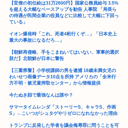
⇒！！...
【官僚の初任給は31万2600円】国家公務員給与 3.5%
ス...
を超える大幅なベースアップを勧告 人事院 「局長ら
B’z「重いマーシャル運んでた腰の痛みまだ覚えてるの」俺く
の待遇が民間企業の役員などに比較して大幅に下回っ
ん「マ...
ている」
外環道と圏央道 事故でおわる 高市
イオン爆発時「これ、死者4桁行くぞ…」「日本史上
最大の事故になるだろ…」
中学生「嫌儲では大卒が貧乏で、高卒が金持ちが多い 無能な大
卒の集...
【朝鮮再侵略、手をこまねいてはいない、軍事的選択
台湾メディア「中国がレアアースを武器に貿易戦争した結果
肢だ】北朝鮮が日本に警告
www」
【三重県警】小学校講師の男を逮捕 18歳未満女児の
【画像】元大関・貴景勝の湊川親方、誕生日を迎え『誰！？』
わいせつ画像データ10点を所持 アメリカの「全米行
と話題に
方不明・被児童搾取センター」から情報提供
高2生徒の家に侵入し、わいせつ 高2男子を逮捕
今たぬき顔で最強なんは誰や？
日本人の9割は高市早苗の顔や変な喋りを見ても平気だから支
持率9割...
サマータイムレンダ「ストーリーS、キャラS、作画
S」←こいつがシュタゲやリゼロになれなかった理由
ホワソ村上宗隆の英語力向上にホワソ首脳陣も驚き！ 逆に、
10年メ...
トランプに反発した学者を議会侮辱罪に問うことを可