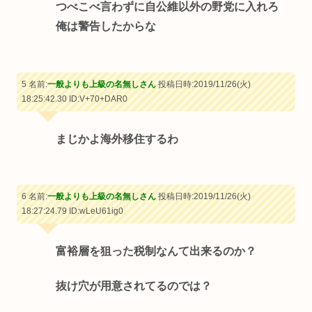
つべこべ言わずに自公維以外の野党に入れろ
俺は警告したからな
5 名前:
一般よりも上級の名無しさん
投稿日時:2019/11/26(火)
18:25:42.30
ID:V+70+DAR0
まじかよ海外移住するわ
6 名前:
一般よりも上級の名無しさん
投稿日時:2019/11/26(火)
18:27:24.79
ID:wLeU61ig0
富裕層を狙った税制なんて出来るのか？
抜け穴が用意されてるのでは？