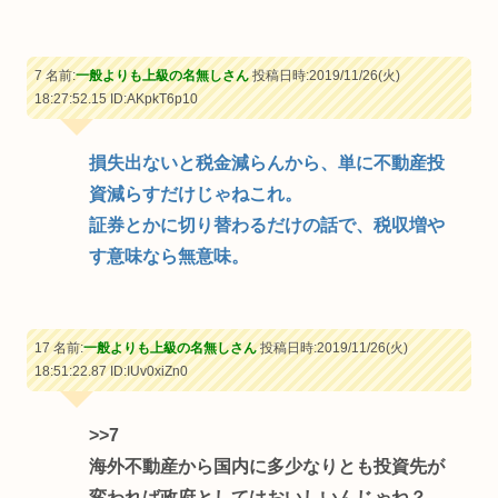
7 名前:
一般よりも上級の名無しさん
投稿日時:2019/11/26(火)
18:27:52.15
ID:AKpkT6p10
損失出ないと税金減らんから、単に不動産投
資減らすだけじゃねこれ。
証券とかに切り替わるだけの話で、税収増や
す意味なら無意味。
17 名前:
一般よりも上級の名無しさん
投稿日時:2019/11/26(火)
18:51:22.87
ID:IUv0xiZn0
>>7
海外不動産から国内に多少なりとも投資先が
変われば政府としてはおいしいんじゃね？