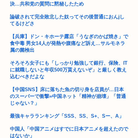
決…共和党の質問に黙秘したため
なんか凄いのが逮捕される
論破されて完全敗北した奴ってその後普通におんjし
てるけどさ
【兵庫】ドン・キホーテ露店「うなぎのかば焼き」で
食中毒 男女14人が発熱や腹痛など訴え…サルモネラ
属の菌検出
そろそろ女子にも「しっかり勉強して銀行、保険、IT
に就職しないと年収500万貰えないぞ」と厳しく教え
込むべきだよな
【中国SNS】床に落ちた魚の切り身を店員が…日本
のスーパーで衝撃=中国ネット「精神が崩壊」「普通
じゃない？」
最強キャラランキング「SSS、SS、S+、Sー、A」
中国人「中国アニメはすでに日本アニメを超えたので
はないか」