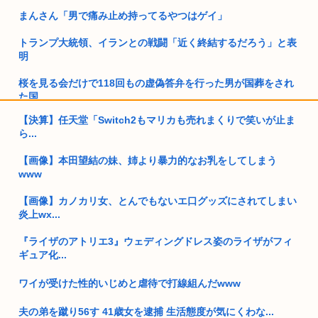
まんさん「男で痛み止め持ってるやつはゲイ」
トランプ大統領、イランとの戦闘「近く終結するだろう」と表
明
桜を見る会だけで118回もの虚偽答弁を行った男が国葬をされ
た国、...
【決算】任天堂「Switch2もマリカも売れまくりで笑いが止ま
独身女教師(29)「はいはいどうせ私は生き遅れ独身ですよ！(酒
ら...
グ...
【画像】本田望結の妹、姉より暴力的なお乳をしてしまう
トランプ「悪夢のオバマ政権！景気が悪いのはオバマのせい」
www
30すぎて童貞は流石に精神疾患
【画像】カノカリ女、とんでもないエ口グッズにされてしまい
炎上wx...
高市首相が今日8/6に広島で開いた「会見」首相と官邸•広島の
記者...
『ライザのアトリエ3』ウェディングドレス姿のライザがフィ
ギュア化...
中国新聞「高市総理は非核三原則堅持をはっきり言わなかっ
た、看過で...
ワイが受けた性的いじめと虐待で打線組んだwww
【動画】アメリカ人、タイヤをホイールにはめるため火薬を投
夫の弟を蹴り56す 41歳女を逮捕 生活態度が気にくわな...
入→爆発...