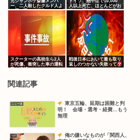
元ジャンポケ斎藤メンバ
ドイツ、熱中症で10,000
ー、二人殺したクルド人よ
人以上死亡、ほとんどがお
り罰が重くて炎上www
前らと同年代で若者は元気
スクーターの高校生ら2人
戦後日本において最も取り
が死傷、衝突した車の運転
返しのつかない失敗ってな
手を逮捕
に？
関連記事
東京五輪、延期は困難と判
ニュー速
明！ 会場・選考・経費…もう
無理
俺の嫌いなものが「関西人、
VIP