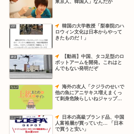
東京人、韓国人」なんだが
韓国の大学教授「梨泰院のハ
VIP
ロウィン文化は日本からやって
きたものだ！」
【動画】中国、タコ足型のロ
嫌儲
ボットアームを開発。これはと
んでもない発明だぞ
海外の友人「クジラのせいで
なんJ
他の魚にアニサキス増えまくっ
て刺身危険らしいねジャップ
😅」
日本の高級ブランド品、中国
ニュー速
人富裕層が買っていた… 「日本
で買うと安い」