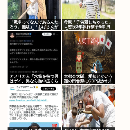
「戦争ってなんであるんだ
母親「子供殺しちゃった」
ろう。無駄」「おばさんが
←懲役3年執行猶予5年 男
いじわる」「火垂るの墓」
「チンポ舐めちゃった」←
を見た小学生 耳をふさぎ
懲役7年
ハンカチで顔を覆う子も
アメリカ人「水筒を持つ男
大都会大阪、愛知とかいう
はゲイ。男なら熱中症くら
謎の田舎県にGDP抜かれ3
い耐えろ」
位に転落。維新のお陰で潤
ってるはずじゃ？