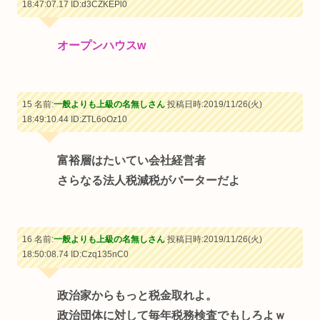
18:47:07.17
ID:d3CZKEPl0
オープンハウスw
15 名前:
一般よりも上級の名無しさん
投稿日時:2019/11/26(火)
18:49:10.44
ID:ZTL6oOz10
富裕層はたいてい会社経営者
さらなる法人税減税がバーターだよ
16 名前:
一般よりも上級の名無しさん
投稿日時:2019/11/26(火)
18:50:08.74
ID:Czq135nC0
政治家からもっと税金取れよ。
政治団体に対して毎年税務検査でもしろよｗ