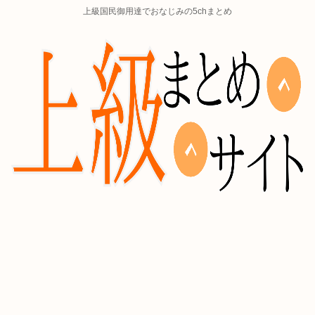
上級国民御用達でおなじみの5chまとめ