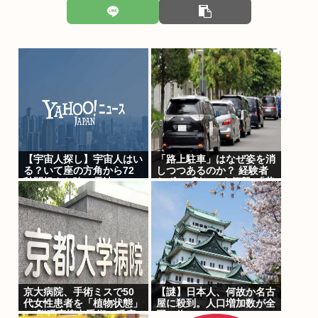
【宇宙人探し】宇宙人はい
「路上駐車」はなぜ姿を消
る？いて座の方角から72
しつつあるのか？ 経験者
秒間捉えた強い電波、50
わずか2割という衝撃!「昔
年間正体分からぬ
は普通だった光景」が変わ
「Wow！信号」…「合理
り始めた理由とは
的に考えると、宇宙人から
の信号の可能性」
京大病院、手術ミスで50
【謎】日本人、何故か名古
代女性患者を「植物状態」
屋に殺到。人口増加数が全
に 脳腫瘍摘出手術で腫瘍
国一位に