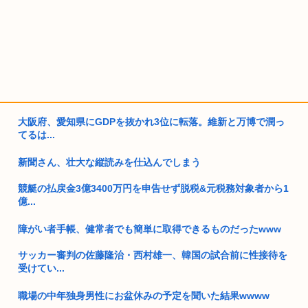
大阪府、愛知県にGDPを抜かれ3位に転落。維新と万博で潤っ
てるは...
新聞さん、壮大な縦読みを仕込んでしまう
競艇の払戻金3億3400万円を申告せず脱税&元税務対象者から1
億...
障がい者手帳、健常者でも簡単に取得できるものだったwww
サッカー審判の佐藤隆治・西村雄一、韓国の試合前に性接待を
受けてい...
職場の中年独身男性にお盆休みの予定を聞いた結果wwww