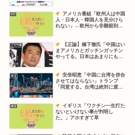
アメリカ番組「欧州人は中国
VIP
人・日本人・韓国人を見分けら
れない」←欧州から非難殺到で
炎上
【正論】橋下徹氏「中国はい
ニュー速
まアメリカとガッチンガッチン
やってる。日本はあまりにもヘ
コヘコしすぎ」
安倍昭恵「中国に台湾を併合
嫌儲
させてはならない」トランプ
「同意する。台湾は絶対に渡さ
ない」
イギリス「ワクチン一生打た
嫌儲
ないといけない事が判明し
た。」アホすぎて草