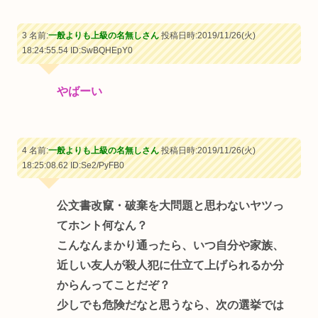
3 名前:
一般よりも上級の名無しさん
投稿日時:2019/11/26(火)
18:24:55.54
ID:SwBQHEpY0
やばーい
4 名前:
一般よりも上級の名無しさん
投稿日時:2019/11/26(火)
18:25:08.62
ID:Se2/PyFB0
公文書改竄・破棄を大問題と思わないヤツっ
てホント何なん？
こんなんまかり通ったら、いつ自分や家族、
近しい友人が殺人犯に仕立て上げられるか分
からんってことだぞ？
少しでも危険だなと思うなら、次の選挙では