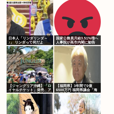
の無い部位を摘出してしま
う
日本人「リンダリンダ～
国家公務員月給3.51%増へ
♪」 リンダって何だよ
人事院が高市内閣に勧告
3%超えは2年連続
【ジャングリア沖縄】「ロ
【福岡県】3年間で2億
イヤルチケット」発売、ア
6500万円 福岡県議会「海
トラクション優先案内、ソ
外視察費」公表
フトドリンク飲み放題、ス
パ利用、駐車場無料…大人
29700円