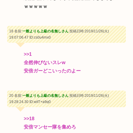
ｗｗｗｗｗ
18 名前:
一般よりも上級の名無しさん
投稿日時:2019/11/26(火)
19:07:06.47
ID:cs0u4rnx0
>>1
全然伸びないスレw
安倍ガーどこいったのよー
20 名前:
一般よりも上級の名無しさん
投稿日時:2019/11/26(火)
19:28:24.30
ID:wif7+a9q0
>>18
安倍マンセー隊を集めろ