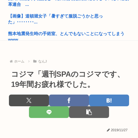
革連合 ...
童貞は必ず3のパルを選んでしまう画像www
【画像】道頓堀女子「暑すぎて服脱ごうかと思っ
元れいわ議員の大石あきこ、活動停止
た」････････...
小池百合子 東京駅近くに上級国民用シェルター整備を正式表明
熊本地震発生時の手術室、とんでもないことになってしまう
物価...
www
熊本県民「俺たち逆らわねえだぁ！自民党様に従いますだ
ジャンポケ斎藤、刑務所で7年間イジメられることが確定
ぁ！」➡その...
ホーム
なんJ
最古の頭足類は米粒より小さく、5億2000万年前に生きていた
お前らお盆の準備をしたか？国父安倍晋三が天国から帰ってく
るぞ
コジマ「週刊SPAのコジマです、
【画像】このハゲにやられたJKがたくさんいるという事実
19年間お疲れ様でした。
ジャップはいい加減、戦争加害について認めるべき
元区議団長 「共産党は義援金を被災地に持ってはいく。が、持
って行...
小泉進次郎「北朝鮮に厳重に抗議し、強く非難した」
八田與一容疑者、詰む 情報提供が累計1万3600件超え 目撃情
日本さん食料自給率が過去最低に 25年度37% 主要先進で圧倒
報...
的...
【悲報】 炎上止まぬ「みいちゃんと山田さん」の作者さん、
トランプ大統領、イランとの戦闘「近く終結するだろう」と表
色々と消...
2019/11/27
明