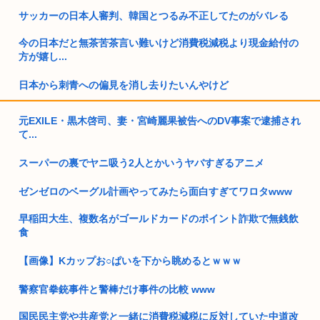
サッカーの日本人審判、韓国とつるみ不正してたのがバレる
今の日本だと無茶苦茶言い難いけど消費税減税より現金給付の
方が嬉し...
日本から刺青への偏見を消し去りたいんやけど
嬢「腰振りゆっくりだったね❤」ぼく「あはは…」
元EXILE・黒木啓司、妻・宮崎麗果被告へのDV事案で逮捕され
て...
サウジアラビアから米国への石油輸出がゼロにー過去40年間で
前例の...
スーパーの裏でヤニ吸う2人とかいうヤバすぎるアニメ
米農家「60kg作って1万8000円…コストは2万以上…」米は
ゼンゼロのベーグル計画やってみたら面白すぎてワロタwww
高...
早稲田大生、複数名がゴールドカードのポイント詐欺で無銭飲
イスラエル高官「日本よ、原爆式典とか被害者面やめね？中国
食
人虐殺し...
【画像】Kカップお○ぱいを下から眺めるとｗｗｗ
氷河期世代『ルッキズムが一番酷かったのは00年代、こういう
チャラ...
警察官拳銃事件と警棒だけ事件の比較 www
トランプ大統領、支持率34%と完全に終わる
国民民主党や共産党と一緒に消費税減税に反対していた中道改