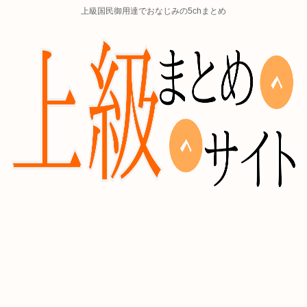
上級国民御用達でおなじみの5chまとめ