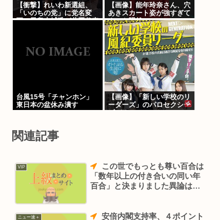
【衝撃】れいわ新選組、
【画像】能年玲奈さん、穴
「いのちの党」に党名変
あきスカート姿が強すぎて
更 天畠大輔氏が共同代表
ネット騒然ｗｗｗ
へ
【Pickup07092033】
台風15号「チャンホン」
【画像】「新しい学校のリ
東日本の盆休み潰す
ーダーズ」のパロセクシー
ビデオwww
関連記事
この世でもっとも尊い百合は
VIP
「数年以上の付き合いの同い年
百合」と決まりました異論は認
めません異教徒は立ち去りなさ
い
安倍内閣支持率、４ポイント
ニュー速＋