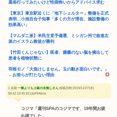
風俗行ってみたいけど性病怖いからアドバイス求む
【東京】東京駅近くに「地下シェルター」整備を正式
表明…小池百合子知事「多くの方が滞在、施設整備の
効果高い」
【マムダニ派】米民主党予備選、ミシガン州で急進左
派のイスラム教徒が勝利
【竹田くんじゃない】医者、腫瘍のない脳を摘出して
患者を植物状態に
羽根モノ「大負けしません。玉の動き面白いです。」
←お前らが打たない理由
1 名前:
一般よりも上級の名無しさん
投稿日時:2019/11/27(水)
09:42:10.45
ID:LkyF9A6oa
コジマ「週刊SPAのコジマです、19年間お疲
れ様でした。