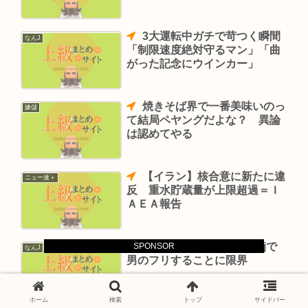
3大運転中ガチで苛つく瞬間
なんJ
「制限速度絶対守るマン」「曲
がった記念にウインカー」
焼きそば界で一番美味いのっ
嫌儲
て結局ペヤングだよな？ 異論
は認めてやる
【イラン】核合意に新たに違
ニュー速＋
反 重水貯蔵量が上限超過＝Ｉ
ＡＥＡ報告
ワイまん、そろそろなんjで
SPONSOR
なんJ
男のフリすることに限界
ホーム
検索
トップ
サイドバー