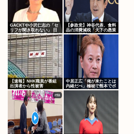
GACKTや小沢仁志の「セ
【参政党】神谷代表、食料
リフが聞き取れない」 日
品の消費減税「天下の愚策
本語作品を字幕で見る人が
だ」と批判 ★3
増えている背景… 聴力低
下が原因ではない？
【速報】NHK職員が番組
中居正広「俺が来たことは
出演者から性被害
内緒だべ」極秘で熊本でボ
ランティアをしていた
www