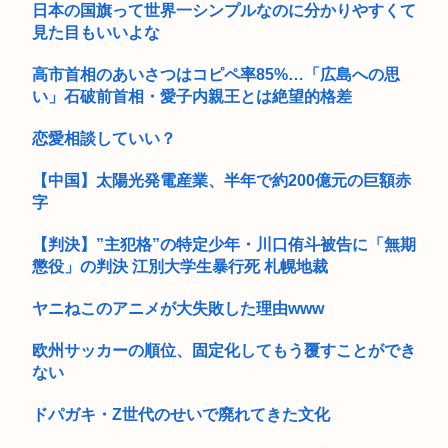
【画像】イケおじ(56)、中学生にナイフ突きつけて脅してレ●
日本の国旗って世界一シンプルなのに分かりやすくて
プw...
見た目もいいよな
『ライザのアトリエ3』ウェディングドレス姿のライザがフィ
高市首相のあいさつはコピペ率85%…「広島への思
ギュア化...
い」石破前首相・愛子内親王とは絶望的格差
NIKKEにペルソナが参戦か！？
恋愛相談していい？
【画像】元大関・貴景勝の湊川親方、誕生日を迎え『誰！？』
【中国】太陽光発電産業、半年で約200億元の巨額赤
と話題に
字
【画像】日本のOL、やはりシコすぎることが判明www
【判決】”主犯格”の特定少年・川口侑斗被告に「無期
【画像】ファイアーエムブレム新作、エッチキャラが実装され
懲役」の判決 江別大学生暴行死 札幌地裁
て始まる...
ヤニねこのアニメが大失敗した理由www
公共の場所でこっそり金玉をかくシミュレーションゲーム
「Ball ...
欧州サッカーの順位、固定化してもう覆すことができ
ない
日本人の9割は高市早苗の顔や変な喋りを見ても平気だから支
持率9割...
ドパガキ・Z世代のせいで廃れてきた文化
『徹子の部屋』きょう7日の内容を急きょ変更 「追悼・寿美花