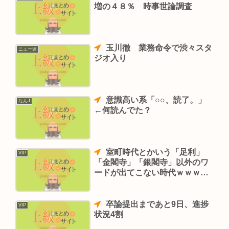
増の４８％ 時事世論調査
玉川徹 業務命令で渋々スタ
ニュー速
ジオ入り
意識高い系「○○、読了。」
なんJ
←何読んでた？
室町時代とかいう「足利」
VIP
「金閣寺」「銀閣寺」以外のワ
ードが出てこない時代ｗｗｗｗ
ｗｗ
卒論提出まであと9日、進捗
VIP
状況4割