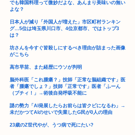
代さん...
でも韓国料理って微妙だよな、あんまり美味いの無い
よな？
日本人が減り「外国人が増えた」市区町村ランキン
グ…5位は埼玉県川口市、4位京都市、ではトップ3
は？
坊さんを今すぐ皆殺しにするべき理由が詰まった画像
がこちら
高市早苗、また経歴にウソが判明
脳外科医「これ腫瘍？」技師「正常な脳組織です」医
者「腫瘍でしょ？」技師「正常です」医者「ふーん
（ブチィ！」→術後自発呼吸不能に
謎の勢力「AI発展したらお前らは皆クビになるわ」→
未だかつてAIのせいで失業したG民が0人の理由
23歳のZ世代やが、うつ病で死にたい?