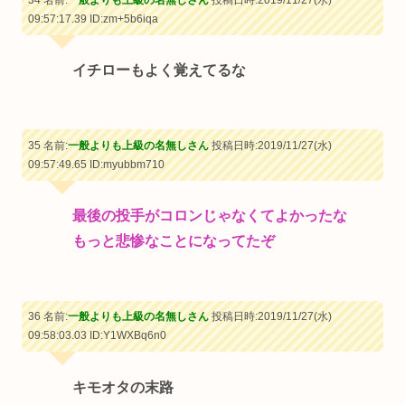
09:57:17.39
ID:zm+5b6iqa
イチローもよく覚えてるな
35 名前:
一般よりも上級の名無しさん
投稿日時:2019/11/27(水)
09:57:49.65
ID:myubbm710
最後の投手がコロンじゃなくてよかったな
もっと悲惨なことになってたぞ
36 名前:
一般よりも上級の名無しさん
投稿日時:2019/11/27(水)
09:58:03.03
ID:Y1WXBq6n0
キモオタの末路