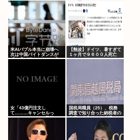
代で多く
米AIバブル本当に崩壊へ
【熱波】ドイツ、暑すぎて
次は中国バイトダンスが
１ヶ月で９６００人死亡
「10兆パラメータ」の化
け物AI開発 投資家は首を
吊るの準備ができたか？
女「43億円注文し
国税局職員（25）、税務
て………キャンセルっ
調査で知り合った納税者の
と！」←こいつの目的
自宅に出入りしお小遣い1
億5000万円頂戴するwww