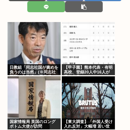
日教組「同志社国が責めを
【甲子園】熊本代表・有明
負うのは当然」(※同志社
高校、登録20人中16人が
国際は全教組） 日教組は
県外出身
バランスいいと自画自賛も
国家情報局 英国のロング
【東大調査】「外国人受け
ボトム大使が訪問
入れ反対」大幅増 若い世