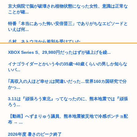
京大病院で脳が破壊され植物状態になった女性、意識は正常な
ことが確...
特番「本当にあった怖い安倍晋三」でありがちなエピソードと
いえば何...
八村、ネトウヨから差別を受けていた
XBOX Series S、29,980円だったはずが値上げを繰...
【動画】日本の超有名キックボクサー、世界に挑戦した結果、
衝撃的K...
イナゴライダーとかいう今の35歳~40歳くらいの男しか知らな
いバ...
ネット上で女性に対して「まーん（笑）」とか言う男性。
｢高収入の人ほど幸せ｣は間違いだった…世界160カ国研究で分
マッシヴ・アタック、シンガポール公演でパレスチナ国旗を掲
かっ...
げ一時拘...
3.11は『頑張ろう東北』ってなったのに、熊本地震では『頑張
日本人、もはや何も欲しがらなくなるwww
ろう...
中国、毎月16兆円ペースの貿易黒字。年間200兆円も射程圏
【動画】へずまりゅう議員、熊本地震被災地で冷感ポンチョ配
内。こ...
布 → ...
【画像】ワイが今まで信じてきた常識www
2026年度 暑さのピーク終了