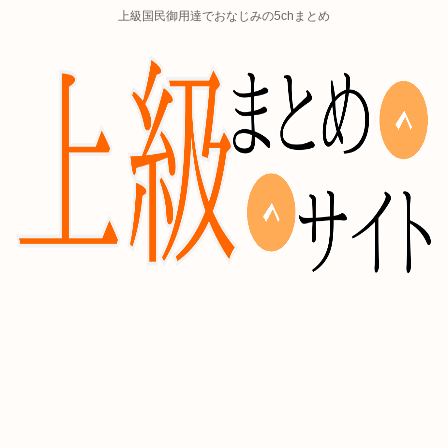
上級国民御用達でおなじみの5chまとめ