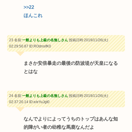
>>22
ほんこれ
23 名前:
一般よりも上級の名無しさん
投稿日時:2019/11/26(火)
02:29:50.87
ID:ROdnsifK0
まさか安倍暴走の最後の防波堤が天皇になる
とはな
24 名前:
一般よりも上級の名無しさん
投稿日時:2019/11/26(火)
02:37:20.14
ID:e/eYuJgt0
なんでよりによってうちのトップはあんな知
的障がい者の幼稚な馬鹿なんだよ