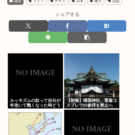
嫌儲
ドイツ
ナチス
日本
権力
話題
シェアする
ルッキズムの奴って自分が
【朗報】靖国神社、軍服コ
年老いて醜くなった時どう
スプレでの参拝を禁止へ
すんの？
www