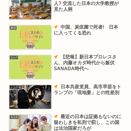
人? 交流した日本の大学教授が
見た人柄
中国、炭疽菌で死者! 日本
嫌儲
に入ってくる恐れ
【悲報】新日本プロレスさ
なんJ
ん、内藤オカダ時代から飯伏
SANADA時代へ
日本共産党員、高市早苗をト
ニュー速
ランプの「現地妻」との性差別
最近の日本は証拠もないのに
なんG
疑わしきを私刑で罰し、この国
は法治国家だろが