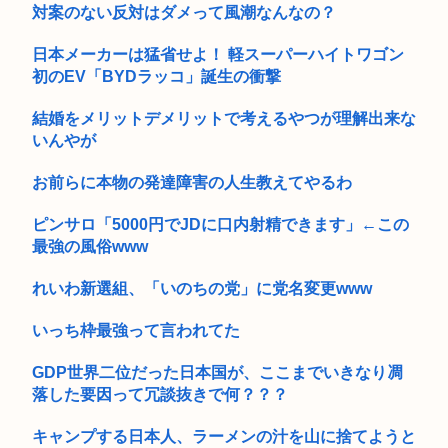
方が...
対案のない反対はダメって風潮なんなの？
日本メーカーは猛省せよ！ 軽スーパーハイトワゴン
初のEV「BYDラッコ」誕生の衝撃
結婚をメリットデメリットで考えるやつが理解出来な
いんやが
お前らに本物の発達障害の人生教えてやるわ
ピンサロ「5000円でJDに口内射精できます」←この
最強の風俗www
れいわ新選組、「いのちの党」に党名変更www
いっち枠最強って言われてた
GDP世界二位だった日本国が、ここまでいきなり凋
落した要因って冗談抜きで何？？？
キャンプする日本人、ラーメンの汁を山に捨てようと