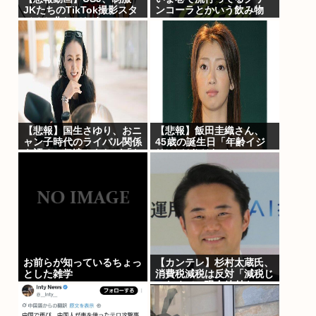
JKたちのTikTok撮影スタ
ンコーラとかいう飲み物
ジオと化してしまいシュー
www
ルすぎる光景が広がるｗｗ
ｗ 【Pickup08083030】
【悲報】国生さゆり、おニ
【悲報】飯田圭織さん、
ャン子時代のライバル関係
45歳の誕生日「年齢イジ
を語る 伊達みきおが「た
リはほどほどにね」
とえば誰です？」と直球質
問
お前らが知っているちょっ
【カンテレ】杉村太蔵氏、
とした雑学
消費税減税は反対「減税じ
ゃなくて、現金給付を」