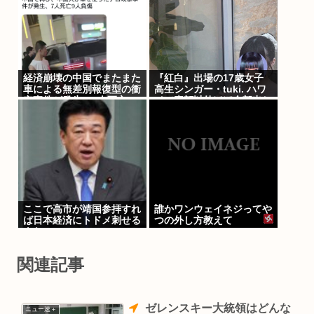
経済崩壊の中国でまたまた
『紅白』出場の17歳女子
車による無差別報復型の衝
高生シンガー・tuki. ハワ
突事件が発生、7人死亡9
イで素顔以外ほぼ全部出し
人負傷
「隠しきれない美貌」と
SNSざわつく
ここで高市が靖国参拝すれ
誰かワンウェイネジってや
ば日本経済にトドメ刺せる
つの外し方教えて
よな
関連記事
ゼレンスキー大統領はどんな
ニュー速＋