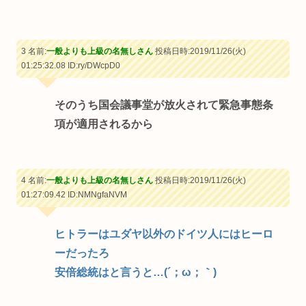
3 名前:
一般よりも上級の名無しさん
投稿日時:2019/11/26(火)
01:25:32.08
ID:ry/DWcpD0
そのうち国会議事堂が放火されて緊急事態条
項が適用されるから
4 名前:
一般よりも上級の名無しさん
投稿日時:2019/11/26(火)
01:27:09.42
ID:NMNgfaNVM
ヒトラーはユダヤ以外のドイツ人にはヒーロ
ーだったろ
安倍総統はと言うと…(´；ω；｀)