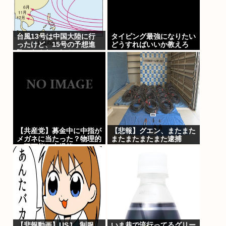
台風13号は中国大陸に行
タイピング最強になりたい
ったけど、15号の予想進
どうすればいいか教えろ
路…なんだこれ？ [8/8]
【共産党】募金中に中指が
【悲報】グエン、またまた
メガネに当たった？物理的
またまたまたまた逮捕
に不可能と大爆笑
www
【悲報動画】USJ、制服
いま巷で流行ってるグリー