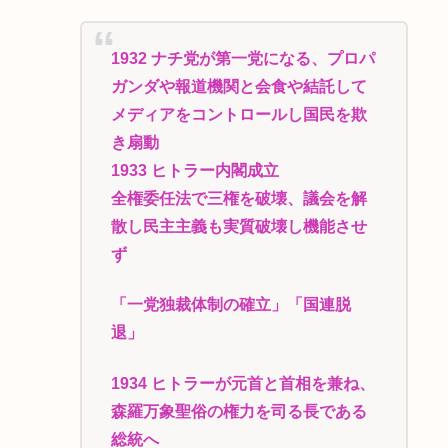
1932 ナチ党が第一党になる、プロパ
ガンダや報道機関と会食や結託して
メディアをコントロールし国民を欺
き扇動
1933 ヒトラー内閣成立
全権委任法で三権を破壊、議会を解
散し民主主義も実質破壊し機能させ
ず
「一党独裁体制の確立」「国連脱
退」
1934 ヒトラーが元首と首相を兼ね、
森羅万象聖俗の権力を司る長である
総統へ