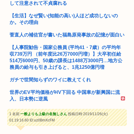
して注意されて不貞腐れる
【生活】なぜ賢い(知能の高い)人ほど成功しないの
か。その理由
菅直人の補佐官が書いた福島原発事故の記憶が面白い
【人事院勧告・国家公務員 (平均41・7歳）の平均年
収739万円 （前年度比26万7000円増）】大卒初任給
514万6000円、50歳の課長は1488万3000円…地方公
務員の給与も引き上げると、1兆1250億円増
ガチで世間知らずのワイに教えてくれ
世界のEV平均価格がHV下回る 中国車が新興国に流
入、日本勢に逆風
1 名前:
一般よりも上級の名無しさん
投稿日時:2019/11/26(火)
01:19:16.60
ID:uz0BmXcFM