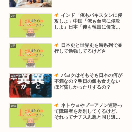
インド「俺もパキスタンに侵
VIP
攻しよ」中国「俺も台湾に侵攻
しよ」日本「俺も韓国に侵攻し
よ」
日本史と世界史を時系列で並
VIP
行して勉強してるけどさ
パヨクはそもそも日本の何が
ニュー速
不満なの？明日の飯も食えない
ほど貧しかったりするの？
ネトウヨやプーアノン連呼っ
嫌儲
て障碍者を差別してくるけど、
それってナチス思想と同じ遺伝
子信仰だぞ