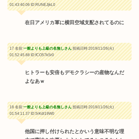
01:43:40.06
ID:RUNEJjkL0
在日アメリカ軍に横田空域支配されてるのに
17 名前:
一般よりも上級の名無しさん
投稿日時:2019/11/26(火)
01:52:45.88
ID:fCO57kSr0
ヒトラーも安倍もデモクラシーの産物なんだ
よなあｗ
18 名前:
一般よりも上級の名無しさん
投稿日時:2019/11/26(火)
01:54:11.37
ID:5rKdl19W0
他国に押し付けられたとかいう意味不明な理