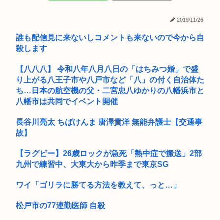
辺野古転覆女子生徒死亡事故、遺族が『辺野古転覆事件の全容
解明と再...
2019/11/26
X民、これで「自転車が悪い」の大合唱
誰も配信見に来ないしコメントも来ないので今から自
殺します
【画像】高一ミスコングランプリのメスガキ、我々を挑発ｗ
【八八八】 令和八年八月八日の「はちみつ婚」で盛
【謎】ネットカフェ難民「金がないので一晩2000円のネットカ
フェ...
り上がる八王子市や八戸市など「八」の付く自治体た
ち…日本の航空機の父・二宮忠八ゆかりの八幡浜市と
【特大悲報】ウーバーチーズ、キモ過ぎて大炎上
八幡市は共同でイベント開催
【再評価】ニューメタル・オルタナメタル=ラウドロック（和
長谷川亮太 ちばけんま 唐澤貴洋 無能弁護士【交通事
製英語）...
故】
女球審、高校球児にキレられてしまうwww
【ラグビー】26歳ロックが急死「熱中症で搬送」2部
九州で練習中、大東大から昨季まで東京SG
男子高校生(15)、歩道を自転車で走行中に70代くらいのおっさ
ん...
ワイ「ゴリラに勝てる方法を教えて、っと…」
【ポケモン】ナンジャモってめちゃくちゃヱロくて可愛いよな
松戸市の77連勤医師 自殺
識者「女を磨いた35歳の女性より、何もしてない25歳の女性の