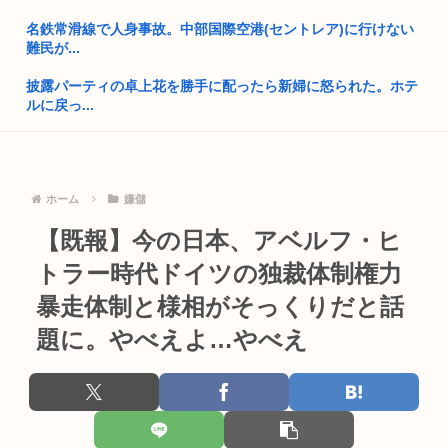
識者「山上徹也が安倍晋三を討たなければ、日本国は今でも統
名鉄常滑線で人身事故。中部国際空港(セントレア)に行けない
一教会に...
難民が...
Z世代、「これ」が何なのかわからないwww
披露パーティの卓上花を勝手に配ったら新婦に怒られた。ホテ
ルに戻っ...
三大ギャルに求める要素「処女」「ピンク色乳首」「彼氏」
【画像あり】女子大生「長岡の花火行ってきた」 花火を見せた
プーチン「あえて申し上げます。助けてください。」
いのか...
埼玉俺「え？大阪って西だよな？田舎だろ？西じゃねえの
ホーム
嫌儲
Xの収益化の仕様変更によりインプ稼ぎが死亡へwww
か？」←これ...
【既報】今の日本、アベルフ・ヒ
女子高生コスプレイヤー、夏の電車が臭くて苦言 「洋服は一回
東京のカーシェア汚い
全部熱...
トラー時代ドイツの独裁体制権力
読売新聞さん、販売店が破産 高市早苗応援新聞なのになぜ普通
鳥刺し専門店、ガチでヤバすぎるwww
暴走体制と様相がそっくりだと話
の日本...
題に。やべえよ…やべえ
ビニールハウスからシャインマスカット約200房を盗んだ無職
高市早苗、また怪しい経歴が出てくるwww
の男逮...
靖国神社、自衛官以外の軍服を禁止「コスプレは英霊を侮辱」
ガキ「これインターネット老人会じゃんwww」ぼく「どれど
れ…」ガ...