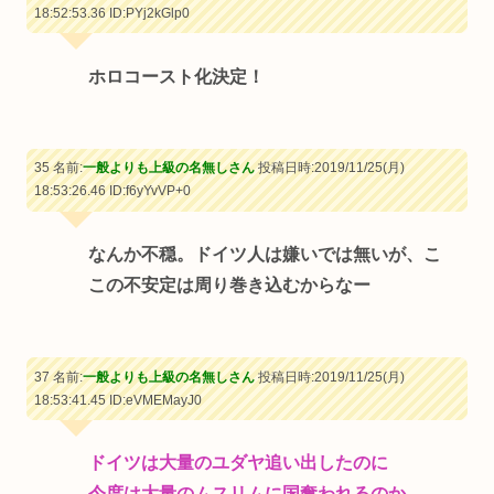
18:52:53.36
ID:PYj2kGlp0
ホロコースト化決定！
35 名前:
一般よりも上級の名無しさん
投稿日時:2019/11/25(月)
18:53:26.46
ID:f6yYvVP+0
なんか不穏。ドイツ人は嫌いでは無いが、こ
この不安定は周り巻き込むからなー
37 名前:
一般よりも上級の名無しさん
投稿日時:2019/11/25(月)
18:53:41.45
ID:eVMEMayJ0
ドイツは大量のユダヤ追い出したのに
今度は大量のムスリムに国奪われるのか