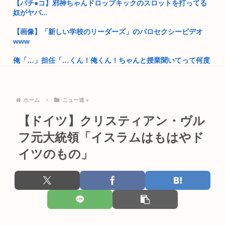
【パチ●コ】邪神ちゃんドロップキックのスロットを打ってる
奴がヤバ...
JR東日本、特急あずさの席が8割埋まると200km以上の特急料
金...
【画像】「新しい学校のリーダーズ」のパロセクシービデオ
www
福岡県議会「みかじめ料」自民党県議団の幹部から約2000万円
を要...
俺「…」担任「…くん！俺くん！ちゃんと授業聞いてって何度
m」俺「...
米連邦高裁、ホワイトハウス宴会場建設を差し止め トランプ氏
は上訴...
エ口同人音声、ヒロイン死亡エンドがブームに
ホーム
ニュー速＋
15歳少女に性的暴行した54歳、明らかにケンモメン
【動画】首吊り自殺、めっちゃ苦痛だった
【ドイツ】クリスティアン・ヴル
今だからこそスト2くらいシンプルな格ゲーを作って格ゲー人
イナゴライダーとかいう今の35歳~40歳くらいの男しか知らな
口を増や...
フ元大統領「イスラムはもはやド
いバ...
イツのもの」
ジャンポケ斉藤の弁護士「ロケバスには運転手いた。常識的に
GoogleのAI部門で大地震 天才エンジニア4人が結託してGo...
考えてフ...
男の趣味Tier表、ヤバすぎる
「飯塚幸三は上級国民だから逮捕されない」は間違いだった…
むしろ飯...
【文春】サッカー日本代表の守田英正さん、佐野海舟の代表復
帰につい...
高市早苗が全裸でガニ股オ●ニーしてる動画 or 高市早苗が口開
け...