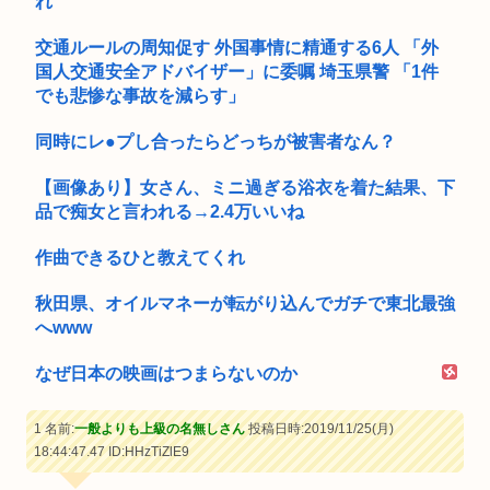
れ
交通ルールの周知促す 外国事情に精通する6人 「外
国人交通安全アドバイザー」に委嘱 埼玉県警 「1件
でも悲惨な事故を減らす」
同時にレ●プし合ったらどっちが被害者なん？
【画像あり】女さん、ミニ過ぎる浴衣を着た結果、下
品で痴女と言われる→2.4万いいね
作曲できるひと教えてくれ
秋田県、オイルマネーが転がり込んでガチで東北最強
へwww
なぜ日本の映画はつまらないのか
1 名前:
一般よりも上級の名無しさん
投稿日時:2019/11/25(月)
18:44:47.47
ID:HHzTiZlE9