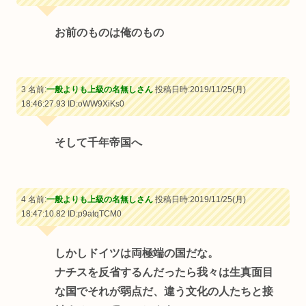
お前のものは俺のもの
3 名前:
一般よりも上級の名無しさん
投稿日時:2019/11/25(月)
18:46:27.93
ID:oWW9XiKs0
そして千年帝国へ
4 名前:
一般よりも上級の名無しさん
投稿日時:2019/11/25(月)
18:47:10.82
ID:p9atqTCM0
しかしドイツは両極端の国だな。
ナチスを反省するんだったら我々は生真面目
な国でそれが弱点だ、違う文化の人たちと接