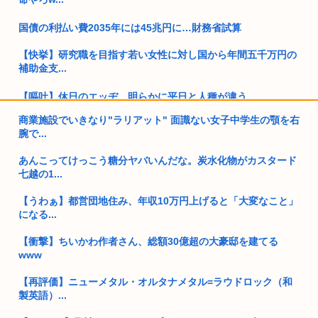
国債の利払い費2035年には45兆円に…財務省試算
【快挙】研究職を目指す若い女性に対し国から年間五千万円の
補助金支...
【嘔吐】休日のエッヂ、明らかに平日と人種が違う
商業施設でいきなり"ラリアット" 面識ない女子中学生の顎を右
女さん、めじるしアクセサリをとんでもない量買い占めてしま
腕で...
い炎上w...
あんこってけっこう糖分ヤバいんだな。炭水化物がカスタード
【高市PV動画】被災者から首相「全部が全部ありがたかったで
七越の1...
す」と...
【うわぁ】都営団地住み、年収10万円上げると「大変なこと」
30男独身が見るべきアニメwww
になる...
作業所の50代独身先輩、もれなくヤバい奴しかいないwww
【衝撃】ちいかわ作者さん、総額30億超の大豪邸を建てる
www
タクシーで拉致動員されそうになったウクライナ人 奥さんのギ
ャオ...
【再評価】ニューメタル・オルタナメタル=ラウドロック（和
製英語）...
旧安倍派、高市の重用により復権へ！ 「萩生田幹事長」案が浮
上