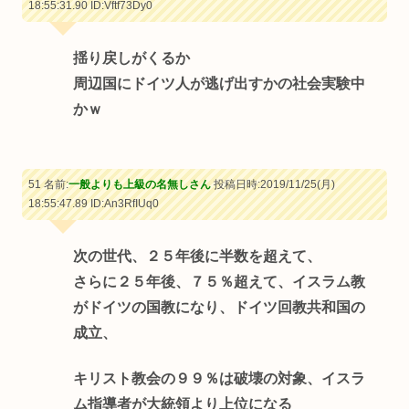
18:55:31.90
ID:Vftf73Dy0
揺り戻しがくるか
周辺国にドイツ人が逃げ出すかの社会実験中
かｗ
51 名前:
一般よりも上級の名無しさん
投稿日時:2019/11/25(月)
18:55:47.89
ID:An3RfIUq0
次の世代、２５年後に半数を超えて、
さらに２５年後、７５％超えて、イスラム教
がドイツの国教になり、ドイツ回教共和国の
成立、
キリスト教会の９９％は破壊の対象、イスラ
ム指導者が大統領より上位になる