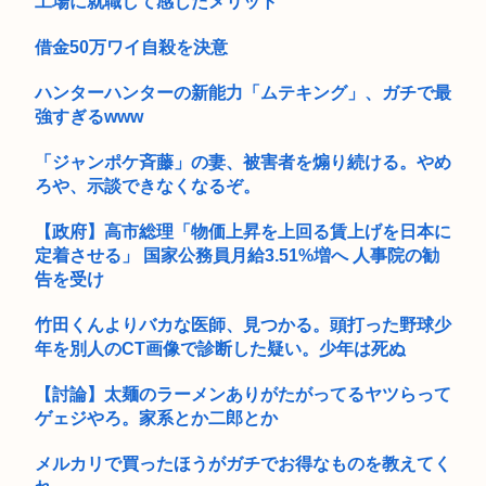
かつや「感謝祭」で超特大セール！！人気メニューが税抜150
工場に就職して感じたメリット
円引き...
借金50万ワイ自殺を決意
ハンターハンターの新能力「ムテキング」、ガチで最
強すぎるwww
「ジャンポケ斉藤」の妻、被害者を煽り続ける。やめ
ろや、示談できなくなるぞ。
【政府】高市総理「物価上昇を上回る賃上げを日本に
定着させる」 国家公務員月給3.51%増へ 人事院の勧
告を受け
竹田くんよりバカな医師、見つかる。頭打った野球少
年を別人のCT画像で診断した疑い。少年は死ぬ
【討論】太麺のラーメンありがたがってるヤツらって
ゲェジやろ。家系とか二郎とか
メルカリで買ったほうがガチでお得なものを教えてく