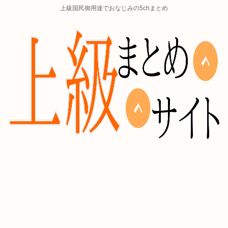
上級国民御用達でおなじみの5chまとめ