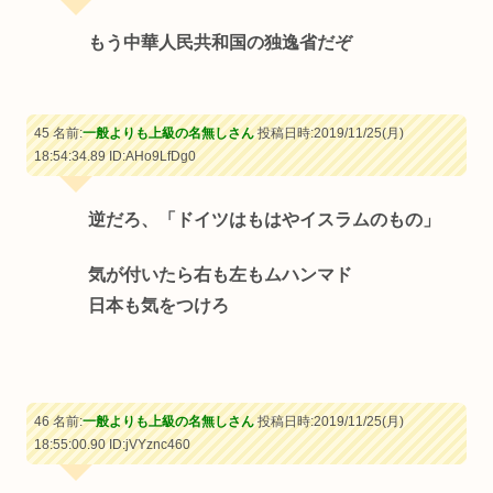
もう中華人民共和国の独逸省だぞ
45 名前:
一般よりも上級の名無しさん
投稿日時:2019/11/25(月)
18:54:34.89
ID:AHo9LfDg0
逆だろ、「ドイツはもはやイスラムのもの」
気が付いたら右も左もムハンマド
日本も気をつけろ
46 名前:
一般よりも上級の名無しさん
投稿日時:2019/11/25(月)
18:55:00.90
ID:jVYznc460