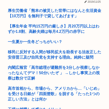
賃上げしない企業 過去最多ペースで倒産へ
2019/11/25
(ヽ゜ん゜)「AIはアメリカに都合のいいように出力結果を操作
厚生労働省「熊本の被災した世帯にはなんと生活資金
X「B’z、ミスチル、サザン、ドリカム、スピッツがまだ現役な
され...
の凄...
【10万円】を無利子で貸してあげます」
大学教授「勉強もスポーツも親の収入で決まる。環境がないと
【厚生年金 平均15万円の厳しさ】月20万円以上はわ
出来るわ...
ずか1.8割、高齢夫婦は毎月4.2万円の赤字に
⚠WARNING!!⚠生成AIが「新ウイルス」設計 細菌内で増殖...
一生夏か一生冬どっちがいい？
ショートスリーパー「寝たほうがいいよ」の一言にブチギレ
移民に反対する人間が移民拡大を助長する法改正した
www（動...
安倍晋三及び自民党を支持する理由。純粋に疑問
車中泊できる軽のオススメ
内閣広報官「高市総理が避難所を3分しか視察しなか
デスクワークモメン「なんや地震か！ちょwクソデカwww」
ったなんてデマ！50分いたぞ 」 →しかし事実上の視
煙突ド...
察は数分で正解
公務員の給与爆裂上げ 大卒総合職の初任給31万6000円 ww...
高市首相から、市場から、アメリカから…「いじめ」
を受ける日銀が「四面楚歌」を脱する「たった1つの
この状況で移民に反対するやつ、バカと反日カルト信者だけだ
正しい方法」とは何か
と話題に