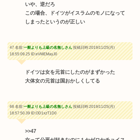
いや、逆だろ
この場合、ドイツがイスラムのモノになって
しまったというのが正しい
47 名前:
一般よりも上級の名無しさん
投稿日時:2019/11/25(月)
18:55:09.25
ID:eVMEMayJ0
ドイツは女を元首にしたのがまずかった
大体女の元首は国おかしくしてる
68 名前:
一般よりも上級の名無しさん
投稿日時:2019/11/25(月)
18:57:50.39
ID:OD1xzT1D0
>>47
女って公平が好きなのに１かゼロかチョイス