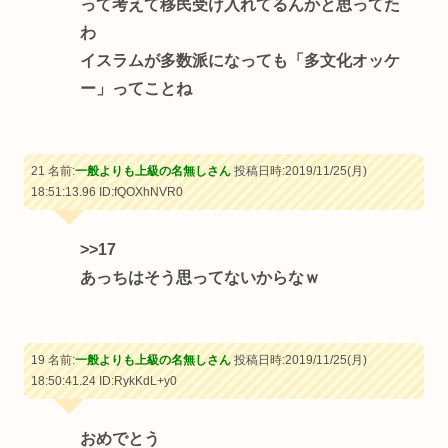
って考えて移民受け入れてるんかと思ってた
わ
イスラムが多数派になっても「多文化オッケ
ー」ってことね
21 名前:
一般よりも上級の名無しさん
投稿日時:2019/11/25(月)
18:51:13.96
ID:fQOXhNVR0
>>17
あっちはそう思ってないからなｗ
19 名前:
一般よりも上級の名無しさん
投稿日時:2019/11/25(月)
18:50:41.24
ID:RykKdL+y0
おめでとう