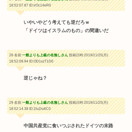
18:52:07.87
ID:irOc14eR0
いやいやどう考えても逆だろｗ
「ドイツはイスラムのもの」の間違いだ
28 名前:
一般よりも上級の名無しさん
投稿日時:2019/11/25(月)
18:52:09.94
ID:OD1xzT1D0
逆じゃね？
29 名前:
一般よりも上級の名無しさん
投稿日時:2019/11/25(月)
18:52:14.38
ID:2/uZru6C0
中国共産党に食いつぶされたドイツの末路