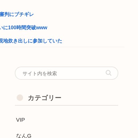
性審判にブチギレ
に100時間突破www
現地炊き出しに参加していた
を始めたおじさん、急逝したせいで娘に色...
両親)56すわ」と妹にメール→妹が両...
の男子大学生が遭難 単独で1泊2日の...
ニメを作って」と命令してできた作品がこ...
カテゴリー
VIP
ーいを強調した薄着の女子小中学生だらけ...
幹部、オンライン会見に「バスローブ姿＋...
なんG