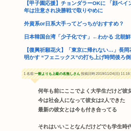
【甲子園応援】チョンダラーOKに 「顔ペイン
年は注意され決勝戦で取りやめに
外資系or日系大手ってどっちがおすすめ？
日本韓国台湾「少子化です」←わかる 北朝
【復興祈願花火】「東京に帰れない…」長岡
明かす “フェニックス”の打ち上げ時間後ろ
1 名前:
一般よりも上級の名無しさん
投稿日時:2019/11/24(日) 11:16:
何年も前にここでよく大学生だけど彼
今は社会人になって彼女は2人できた
最新の彼女とは今も付き合ってる
それはいいことなんだけどでも学生時