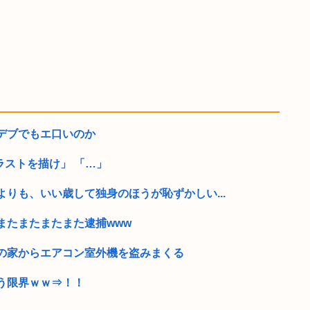
デブでもエ口いのか
イラストを描け」 「…」
りも、いい歳して独身のほうが恥ずかしい...
またまたまたまた逮捕www
の家からエアコン室外機を盗みまくる
う限界ｗｗ⇒！！