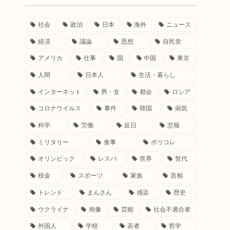
社会
政治
日本
海外
ニュース
経済
議論
思想
自民党
アメリカ
仕事
国
中国
東京
人間
日本人
生活・暮らし
インターネット
男・女
都会
ロシア
コロナウイルス
事件
韓国
病気
科学
労働
反日
悲報
ミリタリー
食事
ポリコレ
オリンピック
レスバ
世界
世代
税金
スポーツ
家族
首相
トレンド
まんさん
感染
歴史
ウクライナ
画像
芸能
社会不適合者
外国人
学校
若者
哲学