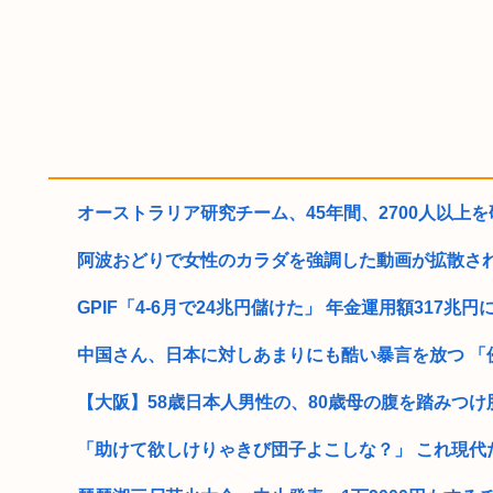
オーストラリア研究チーム、45年間、2700人以上を研
阿波おどりで女性のカラダを強調した動画が拡散されて
GPIF「4-6月で24兆円儲けた」 年金運用額317兆円に、
中国さん、日本に対しあまりにも酷い暴言を放つ 「侵
【大阪】58歳日本人男性の、80歳母の腹を踏みつけ肋骨
「助けて欲しけりゃきび団子よこしな？」 これ現代だと