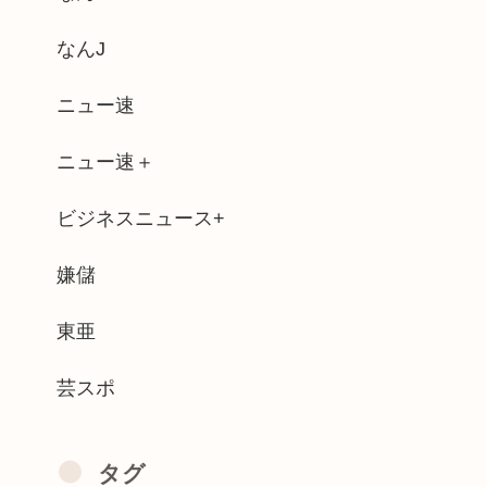
 「私、3回流産してるんです」
なんJ
なったら、きっと見える景色も変わってし...
ニュー速
転車で走行中に70代くらいのおっさん...
ニュー速＋
00房（時価40万円相当）畑から盗ん...
ビジネスニュース+
「寝てほしい」とゆわれてブチギレたり泣...
と思って買ったら小さかったから店に戻っ...
嫌儲
ュア（18万8000円）、ガチで作り...
東亜
芸スポ
タグ