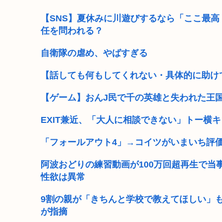
●札幌2レースでわいの人生を賭けた戦いが始まる…
【SNS】夏休みに川遊びするなら「ここ最
任を問われる？
中国、やっぱり反高市でしたwww熊本の被災地に10ト
自衛隊の虐め、やばすぎる
ケンモメンの生きがいはなに？安倍晋三以外で
【話しても何もしてくれない・具体的に助け
夏場のロリコンおま●こが蒸れ蒸れしててエッチな
【ゲーム】おんJ民で千の英雄と失われた王
高市早苗、今日長崎で平和祈念式典に参列して被爆
EXIT兼近、「大人に相談できない」トー横
バイデン前米大統領（83）死にそう 再選しなくてよ
「フォールアウト4」→コイツがいまいち評
「原爆はうそ」「放射線の被害はなかった」 信じる
阿波おどりの練習動画が100万回超再生で当
性欲は異常
9割の親が「きちんと学校で教えてほしい」
が指摘