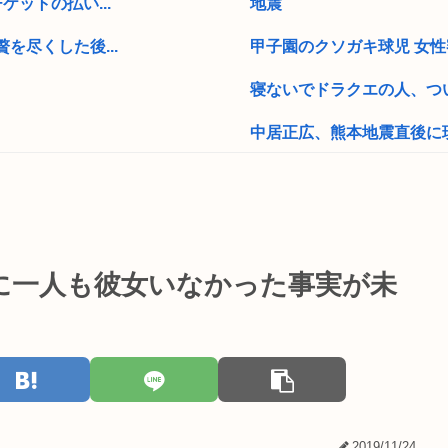
ットの払い...
地震
を尽くした後...
甲子園のクソガキ球児 女
寝ないでドラクエの人、つい
中居正広、熊本地震直後に
放題なん...
70過ぎてからドラクエ10
日本人は韓国に...
41歳無職男「マジあいつら(
北アルプス槍ヶ岳周辺で19歳
に一人も彼女いなかった事実が未
しパンティーラ...
AIに「ドラクエ5の昔風ア
のように海上自...
B’zって急に消えたよな
を再考せよ」→...
夏休みのイオンモール、おぱ
りたい。
【衝撃】秋田県の超エリート
2019/11/24