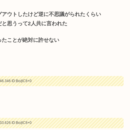
グアウトしたけど逆に不思議がられたくらい
だと思うって2人共に言われた
ったことが絶対に許せない
46.346
ID:Bo/jlC8+0
33.626
ID:Bo/jlC8+0