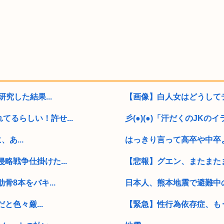
究した結果...
【画像】白人女はどうして
るらしい！許せ...
彡(●)(●)「汗だくのJKの
あ...
はっきり言って高卒や中卒よ
略戦争仕掛けた...
【悲報】グエン、またまた
8本をバキ...
日本人、熊本地震で避難中
色々厳...
【緊急】性行為依存症、も