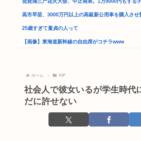
琵琶湖三尸花火大会、中止発表。1万9000円もするチケ
高市早苗、3000万円以上の高級新公用車を購入させ贅
25歳すぎて童貞の人って
【画像】東海道新幹線の自由席がコチラwww
焼肉ライクで2170円食べ放題！今どき2170円の肉食べ
韓国人さん、ネトウヨの痛いところを突いてしまう。「
ホーム
VIP
独身30代のお盆休み、ガチでやることが無いwww
社会人で彼女いるが学生時代
日本人の性欲は異常ーー阿波踊りで女性の尻ばかり撮影
だに許せない
小泉防衛大臣、高市早苗の被災地訪問PVに張り合うか
日経新聞「旅行しなくなった日本人、観光の社会的価値
はっきり言う、無差別大量殺人を実行して死刑にな