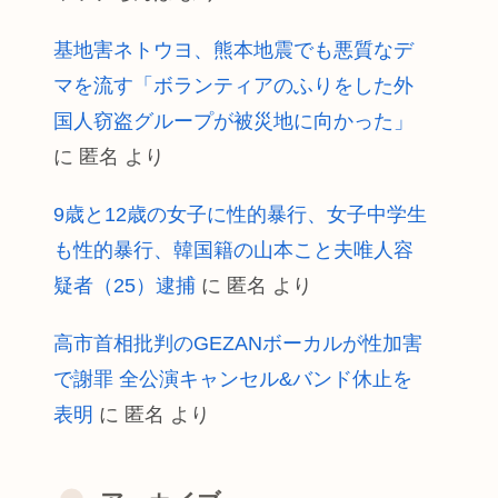
基地害ネトウヨ、熊本地震でも悪質なデ
マを流す「ボランティアのふりをした外
国人窃盗グループが被災地に向かった」
に
匿名
より
9歳と12歳の女子に性的暴行、女子中学生
も性的暴行、韓国籍の山本こと夫唯人容
疑者（25）逮捕
に
匿名
より
高市首相批判のGEZANボーカルが性加害
で謝罪 全公演キャンセル&バンド休止を
表明
に
匿名
より