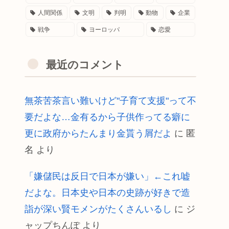
人間関係
文明
判明
動物
企業
戦争
ヨーロッパ
恋愛
最近のコメント
無茶苦茶言い難いけど"子育て支援"って不
要だよな…金有るから子供作ってる癖に
更に政府からたんまり金貰う屑だよ
に
匿
名
より
「嫌儲民は反日で日本が嫌い」←これ嘘
だよな。日本史や日本の史跡が好きで造
詣が深い賢モメンがたくさんいるし
に
ジ
ャップちんぽ
より