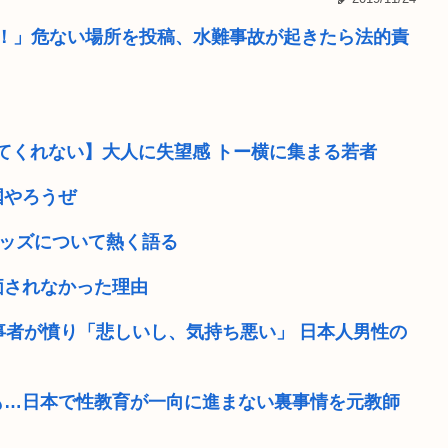
51歳・神田うの、衝撃告白
高！」危ない場所を投稿、水難事故が起きたら法的責
ンの支援物資...
【作曲】僕が『特別』でなく
男子高校生(15)、歩道を自
てくれない】大人に失望感 トー横に集まる若者
ぷりきゅあといえば
【岡山】シャインマスカット2
国やろうぜ
体験者と面会だって
ショートスリーパー堀さん、
キッズについて熱く語る
かったな
【悲報】デカイファミチキだ
価されなかった理由
若者たち
【画像】キャミィの最新フィギ
事者が憤り「悲しいし、気持ち悪い」 日本人男性の
も…日本で性教育が一向に進まない裏事情を元教師