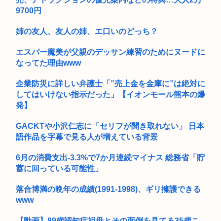
【熊本地震】厚労省「被災者に10万円貸し付けます」
9700円
【悲報】「果糖」が「がん転移」を促すと判明
姉の友人、友人の姉、エ口いのどっち？
⚠WARNING!!⚠生成AIが「新ウイルス」設計 細菌内で増殖...
エスパー魔美が父親のデッサン練習のためにヌードに
【画像】ドスケベ体育祭、開幕ｗｗｗ
なってた理由www
あんこってけっこう糖分ヤバいんだな。炭水化物がカスタード
七越の1...
企業防災に詳しい弁護士「”売上金を金庫に”は絶対に
してはいけない指示だった」【イオンモール熊本の爆
GACKTや小沢仁志の「セリフが聞き取れない」 日本語作品を
発】
字幕...
GACKTや小沢仁志に「セリフが聞き取れない」 日本
東広島市の殺人放火事件 逮捕の「義理のおい」倉本幹太容疑者
語作品を字幕で見る人が増えている背景
夫婦...
6月の消費支出-3.3%で7か月連続マイナス 総務省「貯
広島 ジジババが群れてきちがい沙汰に【グロ中尉】
蓄に回っている可能性」
【高校野球】熊本代表の有明高校が9回2アウトから大逆転勝
利！！！...
落合博満の晩年の成績(1991-1998)、ギリ擁護できる
www
地震アラートって鳴るのにびびって どうしたらいいかわからん
よな(...
【動画】89歳認知症祖母とその面倒を見てる35歳こ