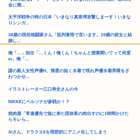
全に廃...
太平洋戦争の時の日本「いきなり真珠湾攻撃しまーす！いきな
りシンガ...
38歳の現役格闘家さん「批判覚悟で言います。19歳の彼女と結
婚し...
俺「…」担任「…くん！俺くん！ちゃんと授業聞いてって何度
アスペ男性、絶望的にモテない
m」俺「...
【高市速報】体重140キロからムキムキマッチョになった男性
謎の新人女性声優H、彗星の如く水着で現れ声優水着界隈をざ
の美し...
わつかせ...
弱男が愛用してそうなもの→空調服
イラストレーター江口寿史さんの今
首相官邸「高市総理の映像を悪用した偽サイトに注意してくだ
さい」
NIKKEにペルソナが参戦か！？
焼肉屋「常連優先で急に来た団体客の肉出すのに1時間かけた
【悲報動画】Claude、Z世代使用率ゼロパーセントを記録する
らキレら...
高市政府「原油調達コストはみんなで負担してもらうわよ！」
AIさん、ドラクエ6を理想的にアニメ化してしまう
「わしは大家さんだから」「私も大家さん」「おいらも」「わ