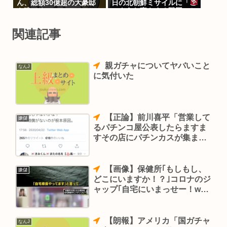
ん、総額30億超の大豪邸
日の北朝鮮ミサイルに「こ
を建てる
のような事をする隣国」と
怒りか
関連記事
親ガチャについてヤバいこと
なんJ
に気付いた
【正論】前川喜平「営業して
嫌儲
るパチンコ屋公表したらますま
すその店にパチンカスが集まる
だろ」
【画像】保健所｢もしもし、
嫌儲
どこにいますか！？｣コロナのジ
ャップ｢自宅にいまっせー！w｣
後ろからパチンコ屋の音
【朗報】アメリカ「国ガチャ
なんJ