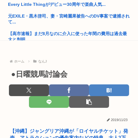
しもじゃ...
Every Little Thingがデビュー30周年で楽曲人気...
【高市】「フキハラのプロ」高市早苗のほっぺたをプクッと膨
元EXILE・黒木啓司、妻・宮崎麗果被告へのDV事案で逮捕され
らませて...
て...
愛国保守「日本人を減らし海外投資の利益でBIやって日本人は
【高市速報】まだ8月なのに介入に使った年間の費用は過去最
遊んで...
大と判明
なんだか『一般人』がどんどん貧しくなってない？いい加減、
【文春】サッカー日本代表の守田英正さん、佐野海舟の代表復
僕みたい...
帰につい...
ホーム
なんJ
ケツで売れててプロゲーマーと結婚したグラドル、息子の「自
高市早苗の消費税減税、93%が「賛成」www
●日曜競馬討論会
閉スペク...
ロシア軍、キエフ州にある物流倉庫総面積の50%以上を破壊し
25歳の税務署職員、競艇で3億3400万円を得るも確定申告せず
てしま...
逮...
国家情報局のスパイ通報フォーム、マイクロソフト365だった
【画像】イケおじ(56)、中学生にナイフ突きつけて脅してレ●
www
プw...
【人類滅亡】テスト中のAIの脱走が相次ぐ。今度は中国AI
2019/11/23
竹田天皇、小学生に「Snow Manに女がいたらSnow Man...
高市首相、出張マッサージへ
【沖縄】ジャングリア沖縄が「ロイヤルチケット」発
39歳手取り21万ってヤバいのか？
売、アトラクションの優先案内などの特典…大人2万