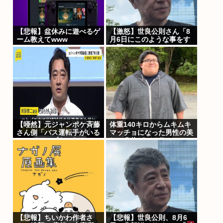
【悲報】盆休みに遊べるゲ
【激怒】世良公則さん「8
ーム教えてwww
月6日にこのような事をす
る隣
国」・・・・・・・・・
【唖然】元ジャンポケ斉藤
体重140キロからムキムキ
さん側「バス運転手がいる
マッチョになった男性の美
のにディープキスなんてで
しい身体がコチラ！！！
きない」「Aさんの供述に
は矛盾
点」・・・・・・・・・
【悲報】ちいかわ作者さ
【悲報】世良公則、8月6