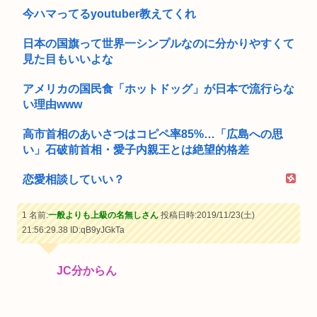
今ハマってるyoutuber教えてくれ
日本の国旗って世界一シンプルなのに分かりやすくて
見た目もいいよな
アメリカの国民食「ホットドッグ」が日本で流行らな
い理由www
高市首相のあいさつはコピペ率85%…「広島への思
い」石破前首相・愛子内親王とは絶望的格差
恋愛相談していい？
1 名前:
一般よりも上級の名無しさん
投稿日時:2019/11/23(土)
21:56:29.38
ID:qB9yJGkTa
JC分からん