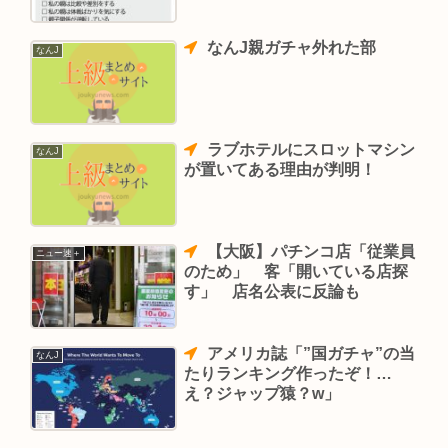
なんJ親ガチャ外れた部
なんJ
ラブホテルにスロットマシン
なんJ
が置いてある理由が判明！
【大阪】パチンコ店「従業員
ニュー速＋
のため」 客「開いている店探
す」 店名公表に反論も
アメリカ誌「”国ガチャ”の当
なんJ
たりランキング作ったぞ！…
え？ジャップ猿？w」