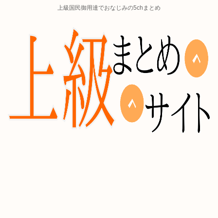
上級国民御用達でおなじみの5chまとめ