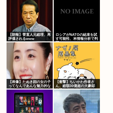
差し止め命令
差し止め命令
【朗報】菅直人元総理、再
ロシアがNATOの結束を試
評価されるwww
す可能性、米情報分析で判
明
【画像】たぬき顔の女の子
【衝撃】ちいかわ作者さ
ってなんであんな魅力的な
ん、総額30億超の大豪邸
ん？
を建てるwww
【Pickup07091607】