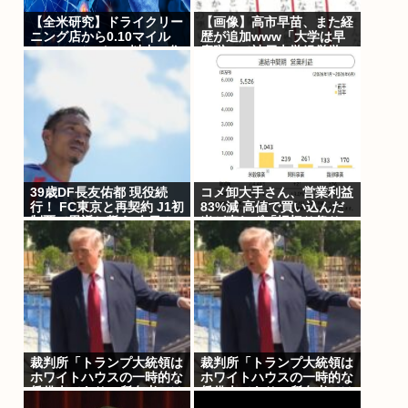
【全米研究】ドライクリー
【画像】高市早苗、また経
ニング店から0.10マイル
歴が追加www「大学は早
(160.93メートル)以内に住
慶蹴って神戸大学経営学
んでいる人は、4~5マイル
部！国家公務員上級職合格
離れた場所に住んでいる人
を蹴って松下政経塾入っ
に比べて、歩行障害を伴う
た！」
パーキンソン病になる確率
が23%高い
39歳DF長友佑都 現役続
コメ卸大手さん、営業利益
行！ FC東京と再契約 J1初
83%減 高値で買い込んだ
制覇で恩返し誓う 今日ホ
米が売れず「損切り祭り」
ーム町田戦で正式表明
開幕へ
裁判所「トランプ大統領は
裁判所「トランプ大統領は
ホワイトハウスの一時的な
ホワイトハウスの一時的な
賃借人であり、所有者では
賃借人であり、所有者では
ない」、宴会場建設の工事
ない」、宴会場建設の工事