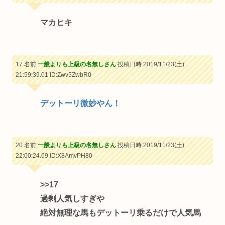
マカヒキ
17 名前:
一般よりも上級の名無しさん
投稿日時:2019/11/23(土)
21:59:39.01
ID:Zwv5ZwbR0
デットーリ微妙やん！
20 名前:
一般よりも上級の名無しさん
投稿日時:2019/11/23(土)
22:00:24.69
ID:X8AmvPH80
>>17
過剰人気しすぎや
絶対無理な馬もデットーリ乗るだけで人気馬