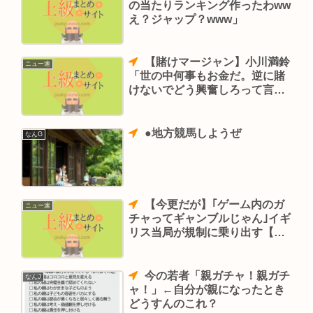
の当たりランキング作ったわww
え？ジャップ？www」
【賭けマージャン】小川満鈴
ニュー速
「世の中何事もお金だ。逆に賭
けないでどう興奮しろって言う
の？」
●地方競馬しようぜ
なんG
【今更だが】｢ゲーム内のガ
ニュー速
チャってギャンブルじゃん｣イギ
リス当局が規制に乗り出す【日
本もはよ】
今の若者「親ガチャ！親ガチ
なんJ
ャ！」←自分が親になったとき
どうすんのこれ？