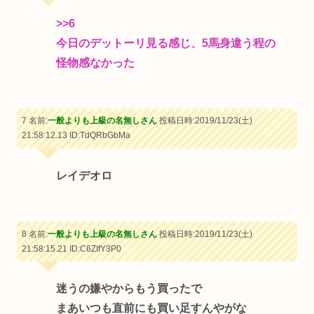
>>6
今日のデットーリ見る感じ、5馬身違う程の
怪物感なかった
7 名前:
一般よりも上級の名無しさん
投稿日時:2019/11/23(土)
21:58:12.13
ID:TdQRbGbMa
レイデオロ
8 名前:
一般よりも上級の名無しさん
投稿日時:2019/11/23(土)
21:58:15.21
ID:C6ZIfY3P0
迷うの嫌やからもう買ったで
まあいつも直前にも買い足すんやがな