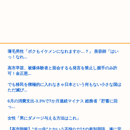
薄毛男性「ボクもイケメンになれますか…？」 美容師「はい
っ！なれ...
高市早苗、被爆体験者と面会するも発言を禁止し握手のみ許
可！金正恩...
でも移民を積極的に入れなきゃ日本という何もない小さな国は
ただ滅び...
6月の消費支出-3.3%で7か月連続マイナス 総務省「貯蓄に回
っ...
女性「男にダメージ与える方法はこれ」
【高市朗報】"チー牛"とかいう不快なだけの差別用語、遂に完