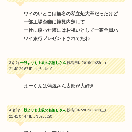
ワイのいとこは無名の私立短大卒だったけど
一部工場企業に複数内定して
一社に絞った際にはお祝いとして一家全員ハ
ワイ旅行プレゼントされてたわ
3 名前:
一般よりも上級の名無しさん
投稿日時:2019/11/23(土)
21:40:29.67
ID:maj5bUoL0
まーくんは蒲焼さん太郎が大好き
4 名前:
一般よりも上級の名無しさん
投稿日時:2019/11/23(土)
21:41:07.47
ID:6NSeqcQi0