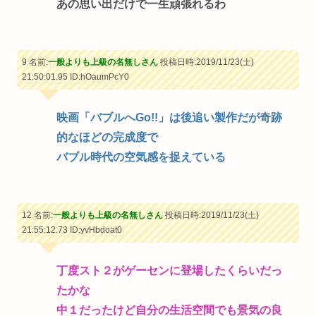
あの思い出だけで一生頑張れるわ
9 名前:
一般よりも上級の名無しさん
投稿日時:2019/11/23(土)
21:50:01.95
ID:hOaumPcY0
映画「バブルへGo!!」は後追い製作だが奇跡
的なほどの完成度で
バブル時代の空気感を捉えている
12 名前:
一般よりも上級の名無しさん
投稿日時:2019/11/23(土)
21:55:12.73
ID:yvHbdoat0
丁度スト２がゲーセンに登場したくらいだっ
たかな
中１だったけど自分の生活空間でも景気の良