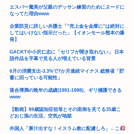
エスパー魔美が父親のデッサン練習のためにヌードに
なってた理由www
企業防災に詳しい弁護士「”売上金を金庫に”は絶対に
してはいけない指示だった」【イオンモール熊本の爆
発】
GACKTや小沢仁志に「セリフが聞き取れない」 日本
語作品を字幕で見る人が増えている背景
6月の消費支出-3.3%で7か月連続マイナス 総務省「貯
蓄に回っている可能性」
落合博満の晩年の成績(1991-1998)、ギリ擁護できる
www
【動画】89歳認知症祖母とその面倒を見てる35歳こ
どおじ孫の生活、空気が地獄
外国人「豚汁出すな！イスラム教に配慮しろ」←これ