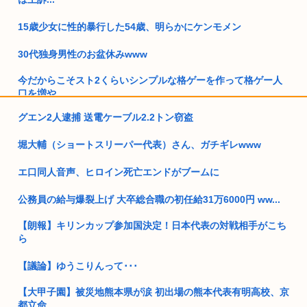
15歳少女に性的暴行した54歳、明らかにケンモメン
30代独身男性のお盆休みwww
今だからこそスト2くらいシンプルな格ゲーを作って格ゲー人
口を増や...
グエン2人逮捕 送電ケーブル2.2トン窃盗
ジャンポケ斉藤の弁護士「ロケバスには運転手いた。常識的に
考えてフ...
堀大輔（ショートスリーパー代表）さん、ガチギレwww
「飯塚幸三は上級国民だから逮捕されない」は間違いだった…
むしろ飯...
エ口同人音声、ヒロイン死亡エンドがブームに
ジャンポケ斎藤の裁判に全日本人男性の命運が握られている模
公務員の給与爆裂上げ 大卒総合職の初任給31万6000円 ww...
様
【朗報】キリンカップ参加国決定！日本代表の対戦相手がこち
高市早苗が全裸でガニ股オ●ニーしてる動画 or 高市早苗が口開
ら
け...
【議論】ゆうこりんって･･･
タイ国王の息子(次の王)、日本人女性と交際か。ちな外国人と
結婚す...
【大甲子園】被災地熊本県が涙 初出場の熊本代表有明高校、京
都立命...