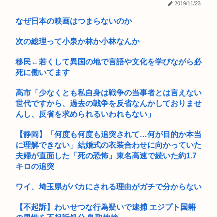
2019/11/23
イナゴライダーとかいう今の35歳~40歳くらいの男しか知らな
愛国保守「日本人を減らし海外投資の利益でBIやって日本人は
いバ...
なぜ日本の映画はつまらないのか
遊んで...
「現金1000万円」or「ロックマンXのカッカッカッカって壁登
次の総理って小泉か林か小林なんか
る...
移民←若くして異国の地で言語や文化を学びながら必
イラストレーター江口寿史さんの今
死に働いてます
早稲田大学「学生の皆さん、近隣飲食店での無銭飲食はやめて
ください...
高市「少なくとも私自身は戦争の当事者とは言えない
世代ですから、過去の戦争を反省なんかしておりませ
【悲報】元ジャンポケ斉藤側「バス運転手がいるのにディープ
んし、反省を求められるいわれもない」
キスなん...
【静岡】「何度も何度も追突されて…何が目的か本当
【悲報】仙台育英のマネージャー、首をひねっただけでなぜか
に理解できない」結婚式の衣装合わせに向かっていた
ウインク...
夫婦が直面した「死の恐怖」東名高速で続いた約1.7
【デラウェア】若者2人を誘惑してレ●プしたダンス教室の女先
キロの追突
生逮捕
ワイ、埼玉県がバカにされる理由がガチで分からない
地震アラートって鳴るのにびびって どうしたらいいかわからん
よな(...
【不起訴】わいせつな行為疑いで逮捕 エジプト国籍