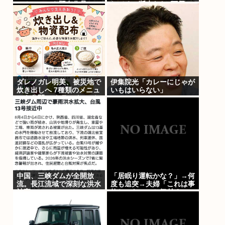
の！」←いや既存作品の2
してる」断水なお3万戸
期やったら良いよね？
超・・・・・・・・・
www
ダレノガレ明美、被災地で
伊集院光「カレーにじゃが
炊き出しへ 7種類のメニュ
いもはいらない」
ーも公開… トラック、バ
スなどに大量物資を搭載し
て熊本へ
中国、三峡ダムが全開放
「居眠り運転かな？」→何
流。長江流域で深刻な洪水
度も追突→夫婦「これは事
被害
故じゃない」と気付く…