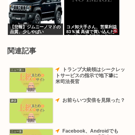
【悲報】ジムニーノマドの
コメ卸大手さん、営業利益
品質、少しやばい
83％減 高値で買い込んだ
米が売れず「損切り祭り」
開幕へ
関連記事
トランプ大統領はシークレッ
ニュー速＋
トサービスの指示で地下壕に
米司法長官
お前らいつ安倍を見限った？
嫌儲
Facebook、Androidでも
ニュー速