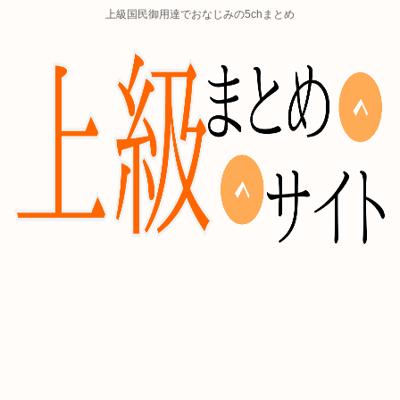
上級国民御用達でおなじみの5chまとめ