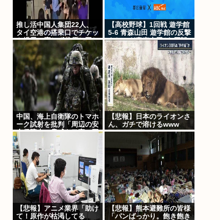
推し活中国人集団22人、
【高校野球】1回戦 遊学館
タイ空港の搭乗口でチケッ
5-6 青森山田 遊学館の反撃
ト提示に応じず俳優と同じ
をしのぎ青森山田が2回戦
機内に乗り込もうとし大混
進出
乱 まとめて搭乗拒否
中国、海上自衛隊のトマホ
【悲報】日本のライオンさ
ーク試射を批判「周辺の安
ん、ガチで溶けるwww
全保障上の脅威を口実に再
軍備を加速している」
【悲報】アニメ業界「助け
【悲報】熊本避難所の皆様
て！原作が枯渇してる
「パンばっかり。飽き飽き