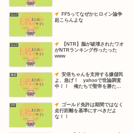
FF5ってなぜかヒロイン論争
なんJ
起こらんよな
【NTR】脳が破壊されたワオ
なんJ
がNTRランキング作ったった
www
安倍ちゃんを支持する嫌儲民
嫌儲
よ、急げ！ yahooで世論調査
中！！ 俺たちで聖帝を勝たせ
よう
ゴールド免許は期間ではなく
VIP
走行距離を基準にすべきだよ
な！！