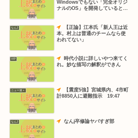
Windowsでもない「完全オリジ
ナルのOS」を開発していると発
表
【正論】江本氏「新人王は近
なんJ
本。村上は普通のチームなら使
われてない」
時代小説に詳しいやつ来てく
VIP
れ。妙な描写の解釈ができん
【震度5強】宮城県内、4市町
ニュー速＋
計8850人に避難指示 19:47
なんj卒修論ヤバすぎ部
なんJ