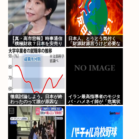
【真・高市悲報】時事通信
日本人、とうとう気付く
『積極財政？日本を安売り
「財源財源言うけど必要な
してるだけだろうがよ！お
公共サービスって無く
ぉん？ 』
ね？」
徹底討論しよう。日本が終
イラン最高指導者のモジタ
わったのって誰が原因な
バ・ハメネイ師が「危篤状
の？氷河期？
態」？ イラン大統領「意
思疎通はかなり難しい」