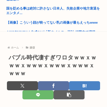
薄毛男性「ボクもイケメンになれますか…？」 美容師「はい
っ！なれ...
国を貶める事は絶対に許さない日本人、失敗企業や地方衰退を
エンタメ...
(ヽ゜ん゜)「AIはアメリカに都合のいいように出力結果を操作
され...
【画像】こういう顔が映ってない乳の画像が最もえっちwww
4時だから窓から4回安倍晋三連呼した
⚠WARNING!!⚠生成AIが「新ウイルス」設計 細菌内で増殖...
トランプの支持率低迷中の共和党、中間選挙では「民主党はも
ちいかわ作者さん、総額30億超の大豪邸を建てるwww
っとひど...
ホーム
嫌儲
自身のパソコンの中に宮沢りえや栗山千明やシャルロット・ゲ
でも移民を積極的に入れなきゃ日本という何もない小さな国は
ンズブー...
バブル時代凄すぎワロタｗｗｘｗ
ただ滅び...
ｗｗｘｗｗｗｘｗｗｗｘｗｗｗｘ
元EXILE・黒木啓司、妻・宮崎麗果被告へのDV事案で逮捕され
女性「男にダメージ与える方法はこれ」
て...
ｗｗｗ
【高市朗報】"チー牛"とかいう不快なだけの差別用語、遂に完
おまえらって、ブスから告白されたらどうしてる？
全に廃...
NIKKEにペルソナが参戦か！？
【悲報動画】Claude、Z世代使用率ゼロパーセントを記録する
大学教授「勉強もスポーツも親の収入で決まる。環境がないと
「わしは大家さんだから」「私も大家さん」「おいらも」「わ
出来るわ...
しもじゃ...