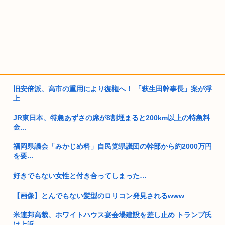
旧安倍派、高市の重用により復権へ！ 「萩生田幹事長」案が浮
上
JR東日本、特急あずさの席が8割埋まると200km以上の特急料
金...
福岡県議会「みかじめ料」自民党県議団の幹部から約2000万円
を要...
好きでもない女性と付き合ってしまった…
【画像】とんでもない髪型のロリコン発見されるwww
米連邦高裁、ホワイトハウス宴会場建設を差し止め トランプ氏
は上訴...