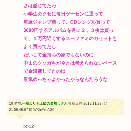
さは感じてたわ
小学生のクセに毎日ゲーセンに通って
毎週ジャンプ買って、CDシングル買って
3000円するアルバムを月に２，３枚は買っ
て、１万円近くするスーファミのカセットも
よく買ってたし
たいして金持ちの家でもないのに
中１のクソガキが今とは考えられないペース
で金浪費してたのは
景気めっちゃよかったからなんだろうな
19 名前:
一般よりも上級の名無しさん
投稿日時:2019/11/23(土)
21:59:49.67
ID:WXhAVhAG0
>>12