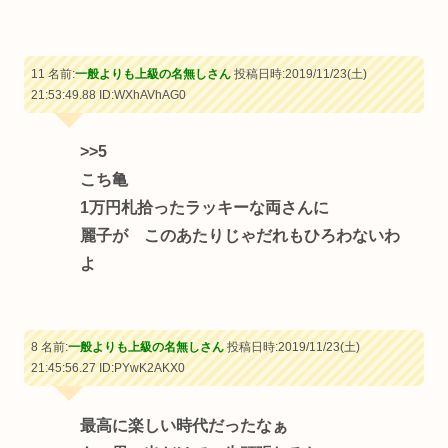
11 名前:
一般よりも上級の名無しさん
投稿日時:2019/11/23(土)
21:53:49.88
ID:WXhAVhAG0
>>5
こち亀
1万円札拾ったラッキーな両さんに
麗子が このあたりじゃだれもひろわないわ
よ
8 名前:
一般よりも上級の名無しさん
投稿日時:2019/11/23(土)
21:45:56.27
ID:PYwK2AKX0
最高に楽しい時代だったなぁ