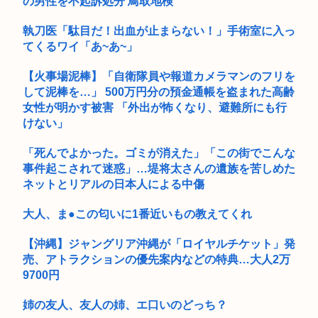
の男性を不起訴処分 鳥取地検
執刀医「駄目だ！出血が止まらない！」手術室に入っ
てくるワイ「あ~あ~」
【火事場泥棒】「自衛隊員や報道カメラマンのフリを
して泥棒を…」 500万円分の預金通帳を盗まれた高齢
女性が明かす被害 「外出が怖くなり、避難所にも行
けない」
「死んでよかった。ゴミが消えた」「この街でこんな
事件起こされて迷惑」…堤将太さんの遺族を苦しめた
ネットとリアルの日本人による中傷
大人、ま●この匂いに1番近いもの教えてくれ
【沖縄】ジャングリア沖縄が「ロイヤルチケット」発
売、アトラクションの優先案内などの特典…大人2万
9700円
姉の友人、友人の姉、エ口いのどっち？