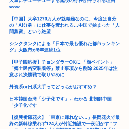
大量にチューチューする施設の存在が許される理由
www
【中国】大卒1270万人が就職難なのに、今度は自分
の「AI分身」に仕事を奪われる…中国で始まった「人
間蒸留」という絶望
シンクタンクによる「日本で最も優れた都市ランキン
グ」大阪市が6年連続1位
【甲子園応援】チョンダラーOKに 「顔ペイント」
「郷土民俗変装着等」禁止事項から削除 2025年は注
意され決勝戦で取りやめに
外資系or日系大手ってどっちがおすすめ？
日本韓国台湾「少子化です」←わかる 北朝鮮中国
「少子化です
【復興祈願花火】「東京に帰れない…」長岡花火で最
終の新幹線乗れず124人が付近施設で一夜明かす “フ