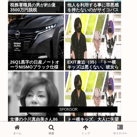
税務署職員の男が約1億
他人を利用する事に罪悪感
3500万円脱税
を持たないのがサイコパス
と言うけれど、会社経営者
ってそんなもんだろ？
26Q1黒字の日産ノートオ
EXIT兼近（35）「トー横
ーラNISMOブラック仕様
キッズは悪くない。彼女ら
がカッコよくてなんか悔し
を利用し搾取しようとする
い
悪い大人たちが問題」
SPONSOR
女優の小川真由美さん86
トー横キッズ、大人に失望
歳で死去 晩年は家さえ失
「相談しても具体的に何も
くしていたことが判明
してくれなくて傷つく。福
ホーム
検索
トップ
サイドバー
祉は自由が奪われる」