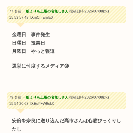
77 名前:
一般よりも上級の名無しさん
投稿日時:2026/07/08(水)
15:53:57.48
ID:mCnjEmIa0
金曜日 事件発生
日曜日 投票日
月曜日 やっと報道
選挙に忖度するメディア😡
79 名前:
一般よりも上級の名無しさん
投稿日時:2026/07/08(水)
15:54:20.68
ID:EuP+W9ob0
安倍を奈良に送り込んだ高市さんは心底びっくりし
たし