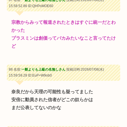
87 名前:
一般よりも上級の名無しさん
投稿日時:2026/07/08(水)
15:58:52.86
ID:QHPoMOE60
宗教からみって報道されたときはすぐに統一だとわ
かった
プラスミンは創価ってバカみたいなこと言ってたけ
ど
88 名前:
一般よりも上級の名無しさん
投稿日時:2026/07/08(水)
15:59:59.28
ID:EuP+W9ob0
奈良だから天理の可能性も疑ってました
安倍に動員された信者がどこの奴らかは
まだ公表してないのかな