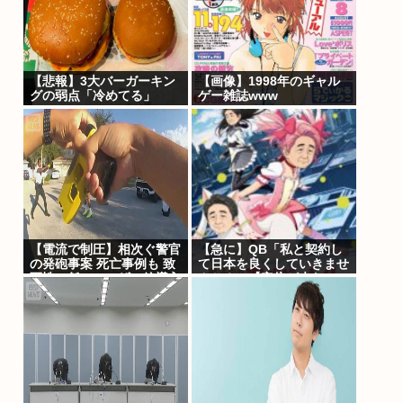
【悲報】3大バーガーキン
【画像】1998年のギャル
グの弱点「冷めてる」
ゲー雑誌www
【電流で制圧】相次ぐ警官
【急に】QB「私と契約し
の発砲事案 死亡事例も 致
て日本を良くしていきませ
死性の低いテーザー銃導入
んか？」【安倍が来たの
指摘
で】