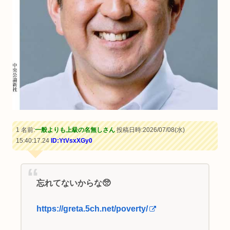
1 名前:
一般よりも上級の名無しさん
投稿日時:2026/07/08(水)
15:40:17.24
ID:YtVsxXGy0
忘れてないからな🥺
https://greta.5ch.net/poverty/