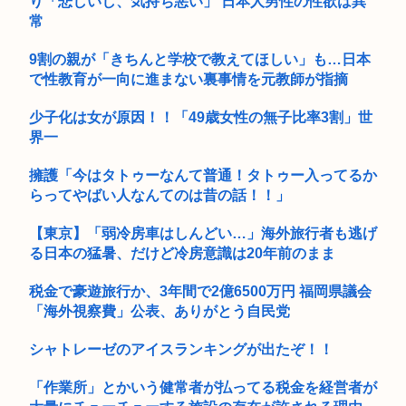
り「悲しいし、気持ち悪い」 日本人男性の性欲は異
女子高生コスプレイヤー、夏の電車が臭くて苦言 「洋服は一回
常
全部熱...
9割の親が「きちんと学校で教えてほしい」も…日本
で性教育が一向に進まない裏事情を元教師が指摘
少子化は女が原因！！「49歳女性の無子比率3割」世
界一
擁護「今はタトゥーなんて普通！タトゥー入ってるか
らってやばい人なんてのは昔の話！！」
【東京】「弱冷房車はしんどい…」海外旅行者も逃げ
る日本の猛暑、だけど冷房意識は20年前のまま
税金で豪遊旅行か、3年間で2億6500万円 福岡県議会
「海外視察費」公表、ありがとう自民党
シャトレーゼのアイスランキングが出たぞ！！
「作業所」とかいう健常者が払ってる税金を経営者が