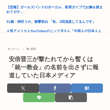
小泉防衛大臣、高市早苗の被災地訪問PVに張り合うかのように
【悲報】ガールズバンドのボーカル、客席ダイブでお胸を揉ま
海上自...
れてガチ...
日経新聞「旅行しなくなった日本人、観光の社会的価値を再考
せよ」→...
51歳・神田うの、衝撃告白 「私、3回流産してるんです」
人気アメリカ人YouTuberのニック兄さん「中国人が日本人よ
はっきり言う、無差別大量殺人を実行して死刑になりたい。
り...
●札幌2レースでわいの人生を賭けた戦いが始まる…
川で溺れた息子(11)を助けようとした父親(40)が死亡 ...
ホーム
嫌儲
中国、やっぱり反高市でしたwww熊本の被災地に10トンの支
援物資...
1989年に起きた出来事、ヤバすぎる
安倍晋三が撃たれてから暫くは
彼氏がいないと謳いケツのデカさで売れてタワマンを購入しプ
ケンモメンの生きがいはなに？安倍晋三以外で
「統一教会」の名前を出さずに報
ロゲーマ...
道していた日本メディア
夏場のロリコンおま●こが蒸れ蒸れしててエッチなぷりきゅあ
ファン付き作業着使用男性熱中症で死亡 スポーツドリンクやゼ
といえば
リー飲...
高市早苗、今日長崎で平和祈念式典に参列して被爆体験者と面
中学生「手塚治虫や冨樫義博とか、絵が下手なのに 何で売れた
会だって
んすか...
バイデン前米大統領（83）死にそう 再選しなくてよかったな
【衝撃】彫り師YouTuber「タトゥー入れてる奴は全員バカで