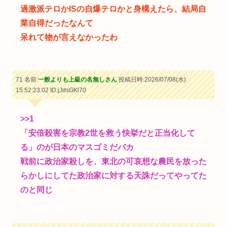
過激派テロかISの自爆テロかと身構えたら、結局自
業自得だったなんて
呆れて物が言えなかったわ
71 名前:
一般よりも上級の名無しさん
投稿日時:2026/07/08(水)
15:52:23.02
ID:jJdsGKl70
>>1
「安倍殺害を宗教2世を救う快挙だと正当化して
る」のが日本のマスゴミだバカ
戦前に政治家殺しを、東北の可哀想な農民を放った
らかしにしてた政治家に対する天誅だってやってた
のと同じ