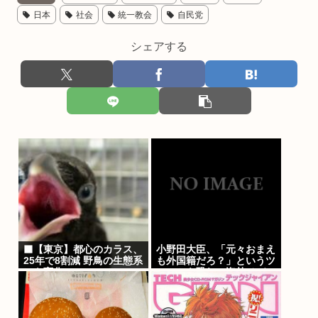
日本
社会
統一教会
自民党
シェアする
‍⬛【東京】都心のカラス、
小野田大臣、「元々おまえ
25年で8割減 野鳥の生態系
も外国籍だろ？」というツ
にも変化
ッコミを恐れ、海外メディ
アを全員出禁に