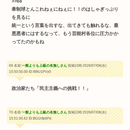
>>68
牽制球とんこれねぇにねぇに！！のはしゃぎっぷり
を見るに
統一という言葉を出すな、出てきても触れるな、最
悪悪者にはするなって、もう芸能村各位に圧力かか
ってたのかもね
69 名前:
一般よりも上級の名無しさん
投稿日時:2026/07/08(水)
15:50:50.00
ID:I98U1PVz0
政治家たち「民主主義への挑戦！！」
70 名前:
一般よりも上級の名無しさん
投稿日時:2026/07/08(水)
15:51:00.62
ID:BG1hfp6Pd