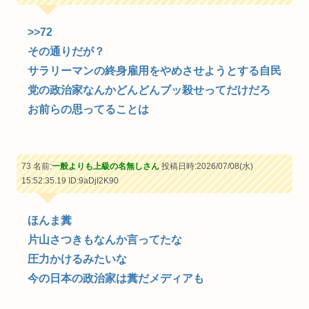
>>72
その通りだが？
サラリーマンの終身雇用をやめさせようとする自民
党の政治家なんかどんどんブッ殺せってだけだろ
お前らの思ってることは
73 名前:
一般よりも上級の名無しさん
投稿日時:2026/07/08(水)
15:52:35.19
ID:9aDjI2K90
ほんま糞
片山さつきもなんか言ってたな
圧力かけるみたいな
今の日本の政治家は糞だメディアも