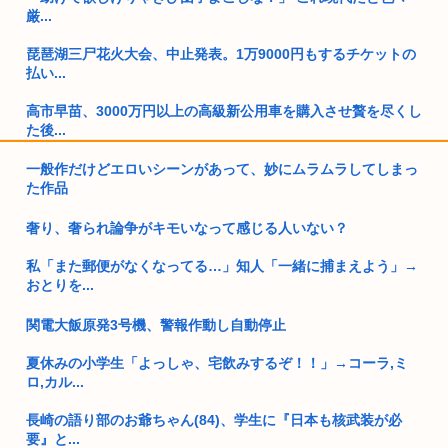
厳...
琵琶湖三尸花火大会、中止発表。1万9000円もするチケットの
払い...
高市早苗、3000万円以上の高級新公用車を購入させ贅を尽くし
た後...
一般作だけどエロいシーンがあって、妙にムラムラしてしまっ
25歳すぎて童貞の人って
た作品
【画像】東海道新幹線の自由席がコチラwww
奢り、奢られ論争がキモいなって感じる人いない？
焼肉ライクで2170円食べ放題！今どき2170円の肉食べ放題な
私「また郵便がなくなってる…」知人「一緒に捕まえよう」→
ん...
おとりを...
韓国人さん、ネトウヨの痛いところを突いてしまう。「日本人
は韓国に...
関電大飯原発3号機、警報作動し自動停止
夏休みの小学生「よっしゃ、宅飲みするぞ！！」→コーラ,ミ
独身30代のお盆休み、ガチでやることが無いwww
ロ,カル...
日本人の性欲は異常ーー阿波踊りで女性の尻ばかり撮影しパン
長崎の語り部のお爺ちゃん(84)、学生に『日本も核武装が必
ティーラ...
要』と...