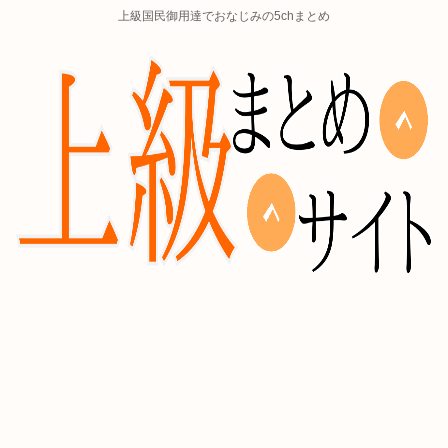
上級国民御用達でおなじみの5chまとめ