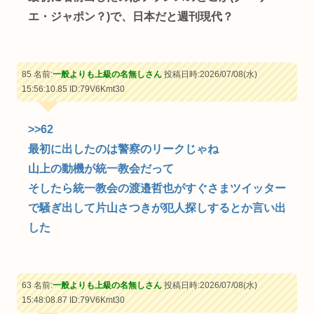
エ・ジャポン？)で、日本だと週刊現代？
85 名前:
一般よりも上級の名無しさん
投稿日時:2026/07/08(水)
15:56:10.85
ID:79V6Kmt30
>>62
最初に出したのは警察のリークじゃね
山上の動機が統一教会だって
そしたら統一教会の渡邉哲也がすぐさまツイッター
で騒ぎ出して片山さつきが犯人探しするとか言い出
した
63 名前:
一般よりも上級の名無しさん
投稿日時:2026/07/08(水)
15:48:08.87
ID:79V6Kmt30