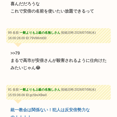
喜んだだろうな
これで安倍の名前を使いたい放題できるって
89 名前:
一般よりも上級の名無しさん
投稿日時:2026/07/08(水)
16:00:28.00
ID:79V6Kmt30
>>79
まるで高市が安倍さんが殺害されるように仕向けた
みたいじゃん😂
81 名前:
一般よりも上級の名無しさん
投稿日時:2026/07/08(水)
15:55:09.06
ID:gc5bvXBw0
統一教会は関係ない！犯人は反安倍勢力な