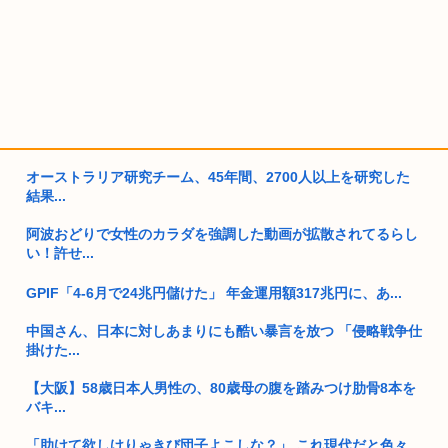
オーストラリア研究チーム、45年間、2700人以上を研究した
結果...
阿波おどりで女性のカラダを強調した動画が拡散されてるらし
い！許せ...
GPIF「4-6月で24兆円儲けた」 年金運用額317兆円に、あ...
中国さん、日本に対しあまりにも酷い暴言を放つ 「侵略戦争仕
掛けた...
【大阪】58歳日本人男性の、80歳母の腹を踏みつけ肋骨8本を
バキ...
「助けて欲しけりゃきび団子よこしな？」 これ現代だと色々