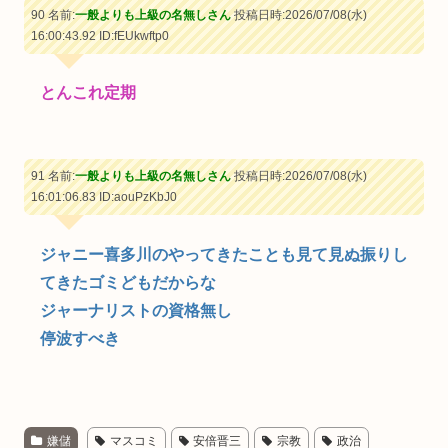
90 名前:
一般よりも上級の名無しさん
投稿日時:2026/07/08(水)
16:00:43.92
ID:fEUkwftp0
とんこれ定期
91 名前:
一般よりも上級の名無しさん
投稿日時:2026/07/08(水)
16:01:06.83
ID:aouPzKbJ0
ジャニー喜多川のやってきたことも見て見ぬ振りし
てきたゴミどもだからな
ジャーナリストの資格無し
停波すべき
嫌儲
マスコミ
安倍晋三
宗教
政治