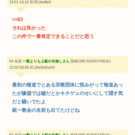
16:01:18.42
ID:fEUkwftp0
>>83
それは良かった
この件で一番肯定できることだと思う
84 名前:
一般よりも上級の名無しさん
投稿日時:2026/07/08(水)
15:55:58.95
ID:29xNAEw50
最初の報道でとある宗教団体に恨みがって報道あっ
たが嫌儲では嘘だとかキチゲェのせいにして隠す気
だと騒いでたよ
統一教会の名前も出てたけどね