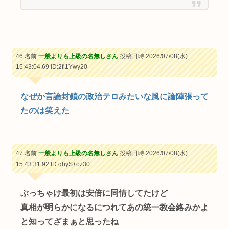
46 名前:
一般よりも上級の名無しさん
投稿日時:2026/07/08(水)
15:43:04.69
ID:2fl1Ywy20
なぜか言論封鎖の政治テロみたいな風に論陣張って
たのは笑えた
47 名前:
一般よりも上級の名無しさん
投稿日時:2026/07/08(水)
15:43:31.92
ID:qhyS+oz30
ぶっちゃけ最初は安倍に同情してたけど
真相が明らかになるにつれてあの統一教会絡みかよ
と知ってざまぁと思ったね