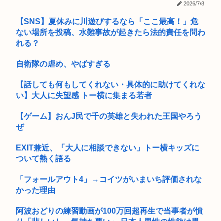
す...
2026/7/8
「原爆はうそ」「放射線の被害はなかった」 信じる若者たち
【SNS】夏休みに川遊びするなら「ここ最高！」危
【議論】「宇宙の謎」と「死後の世界」って結局どこかで繋が
ってるよ...
ない場所を投稿、水難事故が起きたら法的責任を問わ
れる？
高市早苗「寝てない」それは分かったが「徹夜したので辛くて
宿題やっ...
自衛隊の虐め、やばすぎる
VIVANTO見終わったがおもろった。他に面白いドラマ教えて
【話しても何もしてくれない・具体的に助けてくれな
くれ
い】大人に失望感 トー横に集まる若者
はっきり言って高卒や中卒よりも、いい歳して独身のほうが恥
ずかしい...
【ゲーム】おんJ民で千の英雄と失われた王国やろう
ぜ
B’zって急に消えたよな
EXIT兼近、「大人に相談できない」トー横キッズに
GANTZ読んでるけどあの目が細いやつよりアイドルの方が良
ついて熱く語る
くね？
「フォールアウト4」→コイツがいまいち評価されな
ビニールハウスからシャインマスカット約200房を盗んだ無職
かった理由
の男逮...
阿波おどりの練習動画が100万回超再生で当事者が憤
米津玄師さん、絵はプロレベルだった！！！