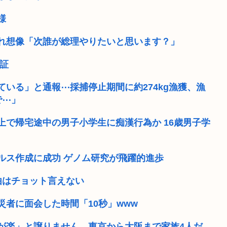
様
れ想像「次誰が総理やりたいと思います？」
証
いる」と通報⋯採捕停止期間に約274kg漁獲、漁
で⋯」
で帰宅途中の男子小学生に痴漢行為か 16歳男子学
ルス作成に成功 ゲノム研究が飛躍的進歩
由はチョット言えない
者に面会した時間「10秒」www
が楽」と譲りません。東京から大阪まで家族4人だ