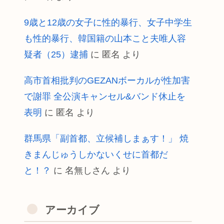
9歳と12歳の女子に性的暴行、女子中学生
も性的暴行、韓国籍の山本こと夫唯人容
疑者（25）逮捕
に
匿名
より
高市首相批判のGEZANボーカルが性加害
で謝罪 全公演キャンセル&バンド休止を
表明
に
匿名
より
群馬県「副首都、立候補しまぁす！」 焼
きまんじゅうしかないくせに首都だ
と！？
に
名無しさん
より
アーカイブ