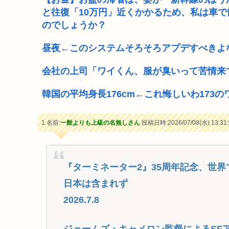
と往復「10万円」近くかかるため、私は車
のでしょうか？
昼夜←このシステムそろそろアプデすべきよ
会社の上司「ワイくん、服が臭いって苦情来
韓国の平均身長176cm←これ悔しいわ173
1 名前:
一般よりも上級の名無しさん
投稿日時:2026/07/08(水) 13:31:
『ターミネーター2』35周年記念、世界
日本は含まれず
2026.7.8
ジェームズ・キャメロン監督によるSF