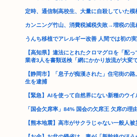
定時、通信制高校生、大量に自殺していた模
カンニング竹山、消費税減税失敗→増税の流
うんち移植でアレルギー改善 人間では初の実
【高知県】違法にとれたクロマグロを「配って
業者3人を書類送検「網にかかり放流が大変
【静岡市】「息子が痴漢された」住宅街の路上
生を逮捕
【緊急】AIを使って自然界にない新種のウイ
「国会欠席率」84% 国会の欠席王 欠席の理
【熊本地震】高市がサクラじゃない一般人被災
【お金】お盆の帰省は、妻が「新幹線のほう