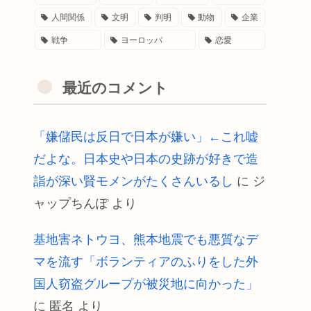
人間関係
文明
判明
動物
企業
戦争
ヨーロッパ
恋愛
最近のコメント
「嫌儲民は反日で日本が嫌い」←これ嘘
だよな。日本史や日本の史跡が好きで造
詣が深い賢モメンがたくさんいるし
に
ジ
ャップちんぽ
より
基地害ネトウヨ、熊本地震でも悪質なデ
マを流す「ボランティアのふりをした外
国人窃盗グループが被災地に向かった」
に
匿名
より