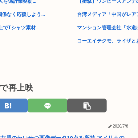
を偽計業務妨...
【衝撃】ワンピースアンチ
なく応援しよう...
台湾メディア「中国がレア
Tシャツ素材...
マンション管理会社「水道出
コーエイテクモ、ライザとお
なんか凄いのが逮捕される
が落とされた原...
早稲田大生、複数名がゴー
B’z「重いマーシャル運ん
※で再上映
したことが判明
なぜかネットで微妙に人気の
中学生「嫌儲では大卒が貧乏
【画像】本田望結の妹、姉
2026/7/8
い！でも介入は...
【画像】波乗りギャルメスガ