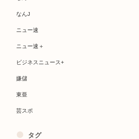
定食、ガチで美味いぞ
なんJ
てきたんだけどほんとーーーにおもんない...
ニュー速
脱ごうかと思った」････････...
ニュー速＋
人とかいうヤバすぎるアニメ
ビジネスニュース+
よかったね 女の子キャラに付ける名前じ...
クロス）」が合法なのヤバすぎだろ
嫌儲
2もマリカも売れまくりで笑いが止まら...
東亜
芸スポ
タグ