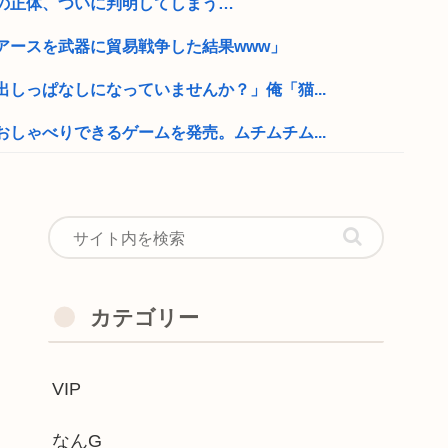
の正体、ついに判明してしまう…
アースを武器に貿易戦争した結果www」
しっぱなしになっていませんか？」俺「猫...
しゃべりできるゲームを発売。ムチムチム...
ルドカードのポイント詐欺で無銭飲食
でた腰の痛みまだ覚えてるの」俺くん「マ...
伝説的CM『磯村建設』をリアルタイムで...
カテゴリー
で、高卒が金持ちが多い 無能な大卒の集...
VIP
より暴力的なお乳をしてしまうwww
キが発見される ‍♀
なんG