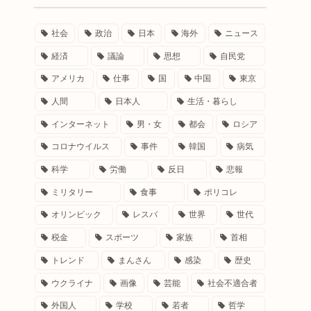
社会
政治
日本
海外
ニュース
経済
議論
思想
自民党
アメリカ
仕事
国
中国
東京
人間
日本人
生活・暮らし
インターネット
男・女
都会
ロシア
コロナウイルス
事件
韓国
病気
科学
労働
反日
悲報
ミリタリー
食事
ポリコレ
オリンピック
レスバ
世界
世代
税金
スポーツ
家族
首相
トレンド
まんさん
感染
歴史
ウクライナ
画像
芸能
社会不適合者
外国人
学校
若者
哲学