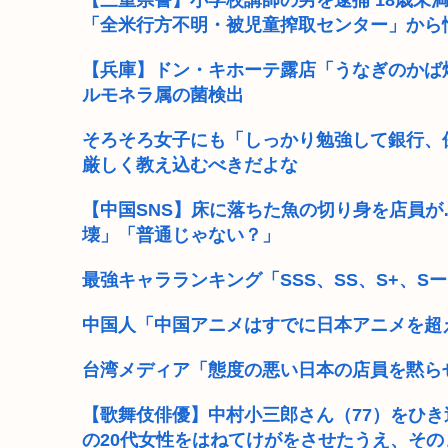
【三重県警】小学校講師の男を逮捕 18歳未
「全米行方不明・被児童搾取センター」から
日本人、イオンに大行列…
【兵庫】ドン・キホーテ露店「うなぎのかば焼
女「ガルガル期はホルモンバランスの影響で仕方ないの」
ルモネラ属の菌検出
日本、高市コイン救済でアメリカにアルゼンチンと
そろそろ女子にも「しっかり勉強して銀行、保
トランプ「結局のところ(次期大統領選で)私たちはJ.D.(
厳しく教え込むべきだよな
「おっさんの自堕落な生活を美少女にやらせるアニメ」
【中国SNS】床に落ちた魚の切り身を店員
壊」「普通じゃない？」
韓国人「竹田恒泰とか36親等を養子に迎えるなら天皇
最強キャラランキング「SSS、SS、S+、S
韓国サッカー協会、外国人審判員数十人に性的接待
中国人「中国アニメはすでに日本アニメを超
台湾メディア「態度の悪い日本の店員を黙ら
【歌舞伎俳優】中村小三郎さん（77）をひき
の20代女性をはねてけがをさせたうえ、その