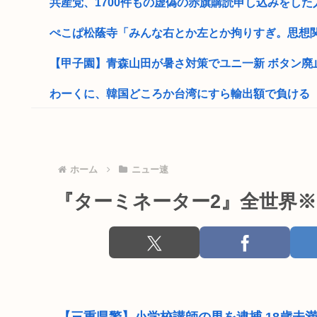
共産党、1700件もの虚偽の赤旗購読申し込みをした人
ぺこぱ松蔭寺「みんな右とか左とか拘りすぎ。思想関係
【甲子園】青森山田が暑さ対策でユニ一新 ボタン廃止で
わーくに、韓国どころか台湾にすら輸出額で負ける
菅直人元総理、再評価されるwww
【正論】中国政府「日本は原爆の被害者面を辞め、原爆
ホーム
ニュー速
童貞ワイ、バイト先のJDに飲みに誘われる！
『ターミネーター2』全世界
【韓国】W杯や五輪の予選で外国人審判に性接待を
ネトウヨってもはや障がい者だよな
自殺したキャバ嬢の画像www
高市早苗政権「円安ホクホクゥ！財政健全化は目指さな