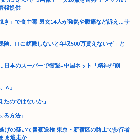
満女児のわいせつ画像データ10点を所持 アメリカの
情報提供
【緊急】吉野家のステーキ
き」で食中毒 男女14人が発熱や腹痛など訴え…サ
 男「ふ~ん...
スタンミ「ジャングリア行っ
同列扱いされていた
【画像】道頓堀女子「暑すぎて服
険、ITに就職しないと年収500万貰えないぞ」と
バンス...
スーパーの裏でヤニ吸う2
、増えすぎてフ...
【ドッジ弾子】名前変わって
が…日本のスーパーで衝撃=中国ネット「精神が崩
の血を吸って産...
よく考えたら「SEX（セ
ー、A」
。羨ま死刑
【決算】任天堂「Switch
えたのではないか」
せる方法」
逃げの疑いで書類送検 東京・新宿区の路上で歩行者
まま逃走か