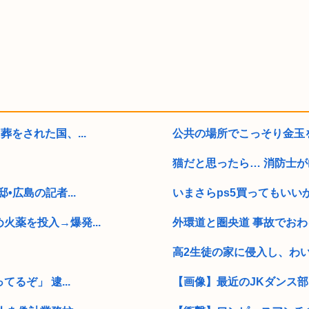
をされた国、...
公共の場所でこっそり金玉をか
猫だと思ったら… 消防士が
広島の記者...
いまさらps5買ってもいい
薬を投入→爆発...
外環道と圏央道 事故でおわ
高2生徒の家に侵入し、わい
るぞ」 逮...
【画像】最近のJKダンス