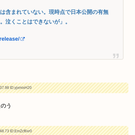
本は含まれていない。現時点で日本公開の有無
る。泣くことはできないが」。
-release/
37.98
ID:yjxmixH20
たのう
48.73
ID:EmZcf6xr0