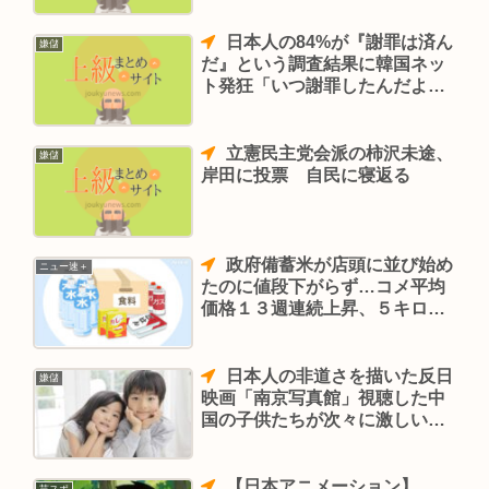
日本人の84%が『謝罪は済ん
嫌儲
だ』という調査結果に韓国ネッ
ト発狂「いつ謝罪したんだよ
😤」
立憲民主党会派の柿沢未途、
嫌儲
岸田に投票 自民に寝返る
政府備蓄米が店頭に並び始め
ニュー速＋
たのに値段下がらず…コメ平均
価格１３週連続上昇、５キロ４
２０６円
日本人の非道さを描いた反日
嫌儲
映画「南京写真館」視聴した中
国の子供たちが次々に激しい憎
しみを持つようになると話題
【日本アニメーション】
芸スポ