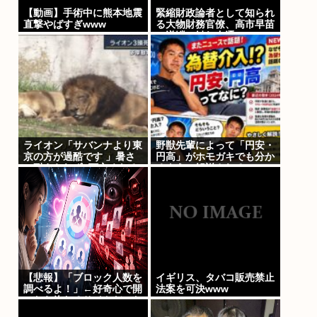
【動画】手術中に熊本地震
緊縮財政論者として知られ
直撃やばすぎwww
る大物財務官僚、高市早苗
の逆鱗に触れ左遷
ライオン「サバンナより東
野獣先輩によって「円安・
京の方が過酷です 」暑さ
円高」がホモガキでも分か
に耐えられず3頭亡くなる
るように解説される
【悲報】「ブロック人数を
イギリス、タバコ販売禁止
調べるよ！」←好奇心で開
法案を可決www
いたら終わるサイトだった
【HotTweets】