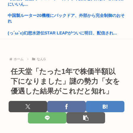
アメリカ人美少女（白人、金髪碧眼、処女、10代）と結婚した
にいいん...
いんだ...
中国製ルーター20機種にバックドア、外部から完全制御のおそ
高市早苗「消費税減税の財源は今から考える」
れ
韓国人「え待って、何で日本の避難所って10年前と同レベルな
(っ´ω`c)幻想水滸伝STAR LEAPがついに明日、配信され...
の(ド...
ジャンポケ齋藤のフェラ疑惑に適当な判決はなんだと思う？
トランプ大統領「弾薬不足はフェイクニュース、情報漏らした
奴は極刑...
B’z「重いマーシャル運んでた腰の痛みまだ覚えてるの」俺く
ホーム
なんG
ん「マ...
部落民のことお前らの地域ってなんて言ってた？
任天堂「たった1年で株価半額以
全国の女子高生、お前らに苦言www
中国大使館に侵入した自衛官（24）、動機を告白「中国の強硬
下になりました」謎の勢力「女を
外交を...
【動画】まんさん、配信中に首吊り自⚪︎www
優遇した結果がこれだと知れ」
ぼく「いい歳だし日本酒でも飲んでみるか」→「 まっ
マンション管理会社「水道出しっぱなしになっていません
ず、、、」
か？」俺「猫...
「味方のふりをしてたが、実は敵のスパイだったキャラ」 何が
韓国人「日本人の間で『女が破滅的な人生を送るのをポルノの
真っ先...
ように楽...
高市総書記に逆らった財務官僚、左遷されるwww
幼馴染「えへへ///私の裸エプロンどうかな？///」