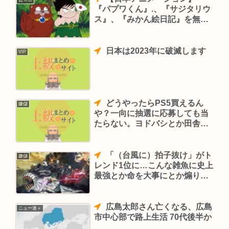
『パプワくん』.、『サジタリウ
ス』、『みかん絵日記』を無料
配信！ YouTube
日本は2023年に破滅します
VIP
どうやったらPS5買えるん
嫌儲
や？一向に抽選に応募しても当
たらない。ヨドバシとか田舎だ
からいけないし
「（台風に）拍子抜け」がト
嫌儲
レンド1位に…こんな雑魚に史上
最強とか命を大事にとか煽りま
くってたマスゴミどうすんの？
🤔
広島太郎さん亡くなる、広島
ニュー速＋
市中心部で路上生活 70代後半か