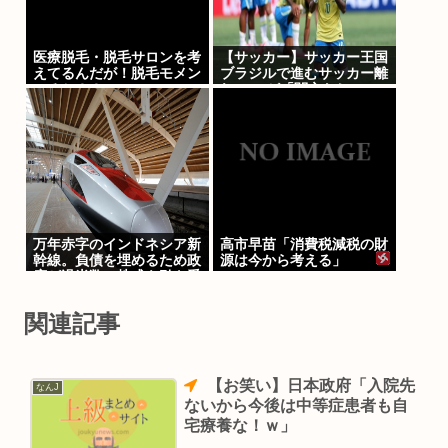
医療脱毛・脱毛サロンを考
【サッカー】サッカー王国
えてるんだが！脱毛モメン
ブラジルで進むサッカー離
いるか？？
れ 36%が「関心なし」
万年赤字のインドネシア新
高市早苗「消費税減税の財
幹線。負債を埋めるため政
源は今から考える」
府が過半数の株式を引き受
ける
関連記事
【お笑い】日本政府「入院先
なんJ
ないから今後は中等症患者も自
宅療養な！ｗ」