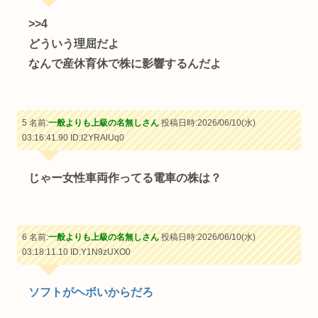
>>4
どういう理屈だよ
なんで産休育休で株に影響するんだよ
5 名前:
一般よりも上級の名無しさん
投稿日時:2026/06/10(水)
03:16:41.90
ID:I2YRAlUq0
じゃー女性車両作ってる電車の株は？
6 名前:
一般よりも上級の名無しさん
投稿日時:2026/06/10(水)
03:18:11.10
ID:Y1N9zUXO0
ソフトがヘボいからだろ