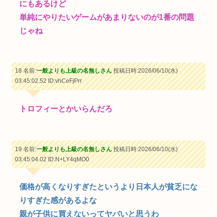
にもあるけど
単純にやりたいゲームがあまりないのが1番の問題
じゃね
18 名前:
一般よりも上級の名無しさん
投稿日時:2026/06/10(水)
03:45:02.52
ID:vhCeFjPrr
トロフィーとかいらんだろ
19 名前:
一般よりも上級の名無しさん
投稿日時:2026/06/10(水)
03:45:04.02
ID:N+LY4qMO0
価格が高くなりすぎたというより日本人が貧乏にな
りすぎた感があるよな
親が子供に買えないってヤバいと思うわ