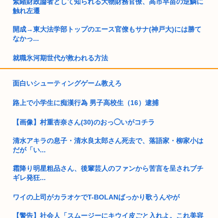
緊縮財政論者として知られる大物財務官僚、高市早苗の逆鱗に
触れ左遷
開成→東大法学部トップのエース官僚もサナ(神戸大)には勝て
なかっ...
就職氷河期世代が救われる方法
最近のゲーム、キャラクリは自由自在に出来るのにボイスの種
面白いシューティングゲーム教えろ
類は少な...
路上で小学生に痴漢行為 男子高校生（16）逮捕
自民党「日本人56す56す56す56す56すコロスコロスコロ
ス…...
【画像】村重杏奈さん(30)のおっ◯いがコチラ
熊本地震避難所で高市早苗の態度が非常に良いと話題
清水アキラの息子・清水良太郎さん死去で、落語家・柳家小は
だが「い...
ドイツ人、熱中症で1ヶ月で9600人死亡www
霜降り明星粗品さん、後輩芸人のファンから苦言を呈されブチ
普通の日本人「アレ..?まともな政治議論できんの『自民党』し
ギレ発狂...
かな...
ワイの上司がカラオケでT-BOLANばっかり歌うんやが
パソコンの正式名、一字一句正しく書けるの少数派説
【警告】社会人「スムージーにキウイ皮ごと入れよ。これ美容