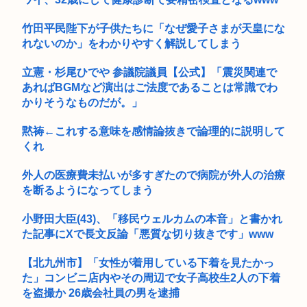
竹田平民陛下が子供たちに「なぜ愛子さまが天皇にな
れないのか」をわかりやすく解説してしまう
立憲・杉尾ひでや 参議院議員【公式】「震災関連で
あればBGMなど演出はご法度であることは常識でわ
かりそうなものだが。」
黙祷←これする意味を感情論抜きで論理的に説明して
くれ
外人の医療費未払いが多すぎたので病院が外人の治療
を断るようになってしまう
小野田大臣(43)、「移民ウェルカムの本音」と書かれ
た記事にXで長文反論「悪質な切り抜きです」www
【北九州市】「女性が着用している下着を見たかっ
た」コンビニ店内やその周辺で女子高校生2人の下着
を盗撮か 26歳会社員の男を逮捕