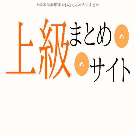
上級国民御用達でおなじみの5chまとめ