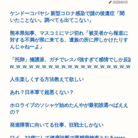
2026/6/10
めっちゃカメレオン（めちゃかめ）、ハッカーがマップにマル
ケンドーコバヤシ 新型コロナ感染で謎の後遺症「聞
ウェア埋...
いたことない。調べても出てこない」
高2生徒の家に侵入し、わいせつ 高2男子を逮捕
熊本県知事、マスコミにマジ切れ「被災者から報道に
対する不満が県に来てる、遺族の所に押しかけたりす
【高額療養費】パブコメに5千件 負担増巡り反対殺到
んじゃねーよ」
【熊本】「金銭欲しさから…」空き家に侵入して約250万円相
当を盗...
「托卵」擁護派、ガチでレスバ強すぎて感情でしか反論で
w_w_w_w_w_w_w_w_w_w_w_w_w_w_w_w_w_w_w_w
女子高生さん、顔面にクマ撃退スプレーを噴射されて救助要請
してしま...
人生楽しくする方法教えて欲しい
高齢になっても絶対に免許返納しない人、77年生きた結果、圧
あれ？日本軍て超悪くない？
倒的な...
ホロライブのソシャゲ始めたんやが最初誰選べばええ
【衝撃】ワンピースアンチの正体、ついに判明してしまう…
の？
コーエイテクモ、ライザとおしゃべりできるゲームを発売。ム
チムチム...
発達障害に向いてる仕事、狂戦士しかない
ワイ、32歳にして健康診断で要精密検査となるwww