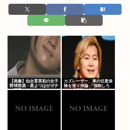
【画像】仙台育英初の女子
カズレーザー、車の任意保
野球部員・星よつはがガチ
険を巡り持論 「強制しろ
で可愛すぎる！
よ」「保険にも入れないヤ
ツは運転すんなよ」「なん
で法律を改正しないの？」