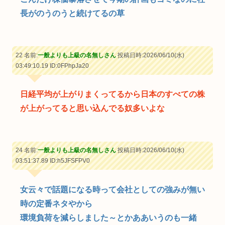
長がのうのうと続けてるの草
22 名前:
一般よりも上級の名無しさん
投稿日時:2026/06/10(水)
03:49:10.19
ID:0FPhpJa20
日経平均が上がりまくってるから日本のすべての株
が上がってると思い込んでる奴多いよな
24 名前:
一般よりも上級の名無しさん
投稿日時:2026/06/10(水)
03:51:37.89
ID:h5JFSFPV0
女云々で話題になる時って会社としての強みが無い
時の定番ネタやから
環境負荷を減らしました～とかああいうのも一緒