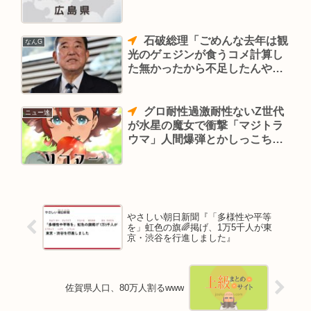
石破総理「ごめんな去年は観
なんG
光のゲェジンが食うコメ計算し
た無かったから不足したんや
わ」
グロ耐性過激耐性ないZ世代
ニュー速
が水星の魔女で衝撃「マジトラ
ウマ」人間爆弾とかしっこちび
るだろ
やさしい朝日新聞『「多様性や平等
を」虹色の旗🌈掲げ、1万5千人が東
京・渋谷を行進しました』
佐賀県人口、80万人割るwww