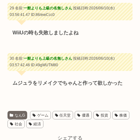
29 名前:
一般よりも上級の名無しさん
投稿日時:2026/06/10(水)
03:56:41.47
ID:86/ewCcc0
WiiUの時も失敗しましたよね
30 名前:
一般よりも上級の名無しさん
投稿日時:2026/06/10(水)
03:57:42.46
ID:49gWUTM80
ムジュラをリメイクでちゃんと作って欲しかった
なんG
ゲーム
任天堂
優遇
投資
株価
社会
経済
シェアする