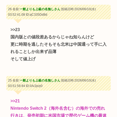
26 名前:
一般よりも上級の名無しさん
投稿日時:2026/06/10(水)
03:52:41.08
ID:qC335Dd8d
>>23
国内版との値段差あるからじゃね知らんけど
更に時期を逃したそもそも北米は中国通って手に入
れることしか出来ず品薄
そして値上げ
25 名前:
一般よりも上級の名無しさん
投稿日時:2026/06/10(水)
03:51:59.94
ID:0A/Jjx/y0
>>21
Nintendo Switch 2（海外名含む）の海外での売れ
行きは、発売初期に米国市場で歴代ゲーム機の最速