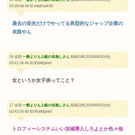
03:39:08.49
ID:nkqFxsKV0
過去の栄光だけでやってる典型的なジャップ企業の
末路やん
16 名前:
一般よりも上級の名無しさん
投稿日時:2026/06/10(水)
03:41:34.46
ID:lFpM/g6e0
女というか女子供ってこと？
17 名前:
一般よりも上級の名無しさん
投稿日時:2026/06/10(水)
03:42:55.40
ID:lFpM/g6e0
トロフィーシステムいい加減導入しろよとか色々他