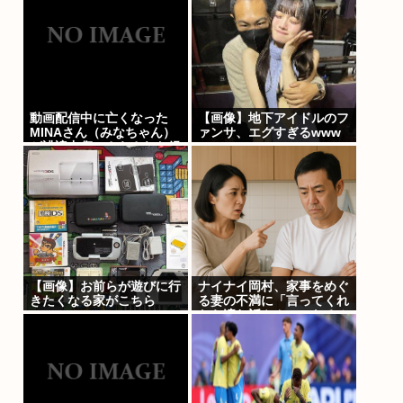
動画配信中に亡くなった
【画像】地下アイドルのフ
MINAさん（みなちゃん）
ァンサ、エグすぎるwww
が誹謗中傷にさらされた経
緯がこちら…
【画像】お前らが遊びに行
ナイナイ岡村、家事をめぐ
きたくなる家がこちら
る妻の不満に「言ってくれ
たら済む話やん」になるみ
「バイトやったらクビや
で」説教受け黙り込む | バ
イトちゃうやろ