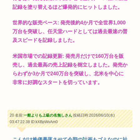
記録を塗り替えるほど爆発的にヒットしました。
世界的な販売ペース: 発売後約4か月で全世界1,000
万台を突破し、任天堂ハードとしては過去最速の普
及スピードを記録しました。
米国市場での記録更新: 発売月だけで160万台を販
売し、過去最高の売上記録を樹立しました。発売か
らわずか3か月で240万台を突破し、北米を中心に
非常に好調なスタートを切っています。
20 名前:
一般よりも上級の名無しさん
投稿日時:2026/06/10(水)
03:47:22.38
ID:kXBpWxAm0
こんだけ株価暴落させて今期の計画もゴミなのに社