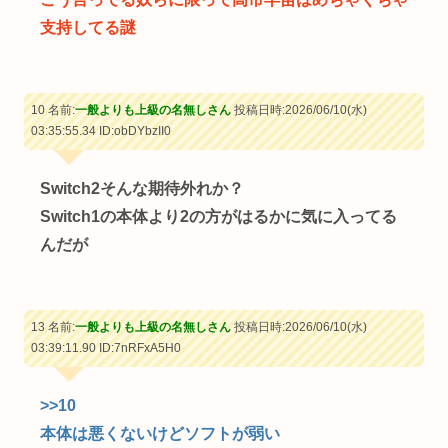
支持してる謎
10 名前:
一般よりも上級の名無しさん
投稿日時:2026/06/10(水)
03:35:55.34
ID:obDYbzII0
Switch2そんな期待外れか？
Switch1の本体より2の方がはるかに気に入ってる
んだが
13 名前:
一般よりも上級の名無しさん
投稿日時:2026/06/10(水)
03:39:11.90
ID:7nRFxA5H0
>>10
本体は悪くないけどソフトが弱い