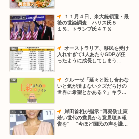
１１月４日、米大統領選・最
ニュー速＋
後の世論調査 ハリス氏５
１％、トランプ氏４７％
オーストラリア、移民を受け
嫌儲
入れすぎて1人あたりGDPが狂
ったように成長してしまう…
クルーゼ「延々と殺し合わな
VIP
いと気が済まないクズだらけの
世界に希望とかある？」キラ
「それでも！」←これ
岸田首相が指示 “再発防止策
ニュー速＋
若い世代の党員から意見聴き報
告を” “今ほど国民の声を謙虚
に聴かなければならない時はな
い”