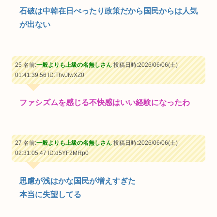
石破は中韓在日べったり政策だから国民からは人気
が出ない
25 名前:
一般よりも上級の名無しさん
投稿日時:2026/06/06(土)
01:41:39.56
ID:ThvJIwXZ0
ファシズムを感じる不快感はいい経験になったわ
27 名前:
一般よりも上級の名無しさん
投稿日時:2026/06/06(土)
02:31:05.47
ID:d5YF2MRp0
思慮が浅はかな国民が増えすぎた
本当に失望してる