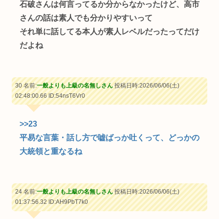
石破さんは何言ってるか分からなかったけど、高市
さんの話は素人でも分かりやすいって
それ単に話してる本人が素人レベルだったってだけ
だよね
30 名前:
一般よりも上級の名無しさん
投稿日時:2026/06/06(土)
02:48:00.66
ID:54nsT6Vr0
>>23
平易な言葉・話し方で嘘ばっか吐くって、どっかの
大統領と重なるね
24 名前:
一般よりも上級の名無しさん
投稿日時:2026/06/06(土)
01:37:56.32
ID:AH9PbT7k0