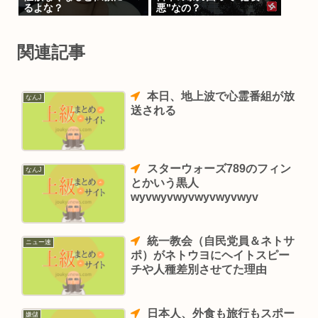
るよな？
悪”なの？
関連記事
本日、地上波で心霊番組が放
なんJ
送される
スターウォーズ789のフィン
なんJ
とかいう黒人
wyvwyvwyvwyvwyvwyv
統一教会（自民党員＆ネトサ
ニュー速
ポ）がネトウヨにヘイトスピー
チや人種差別させてた理由
日本人、外食も旅行もスポー
嫌儲