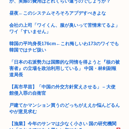
が、実際の費用はどれくらい違うのでしょうか？
昼夜←このシステムそろそろアプデすべきよな
会社の上司「ワイくん、服が臭いって苦情来てるよ」
ワイ「すいません」
韓国の平均身長176cm←これ悔しいわ173のワイでも
韓国ではチビ扱い
「日本の右派勢力は国際的な同情を得ようと『核の被
害者』の立場を政治利用している」 中国・林剣副報
道局長
【高市早苗】「中国の外交方針変えさせる」 – 大使
館侵入罪の自衛官
戸建てかマンション買うのどっちがええか悩んどるん
やが意見求む
【漁業】今年のサンマは少なく小さい 国の研究機関