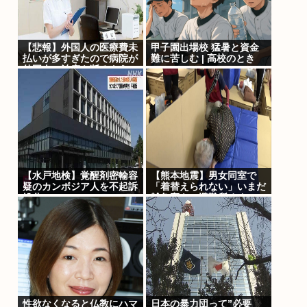
【悲報】外国人の医療費未
甲子園出場校 猛暑と資金
払いが多すぎたので病院が
難に苦しむ | 高校のとき
外国人の治療を断るように
なってしまう
【水戸地検】覚醒剤密輸容
【熊本地震】男女同室で
疑のカンボジア人を不起訴
「着替えられない」いまだ
処分
雑魚寝も…避難所めぐ
り”格差” 専門家「標準化
されていない」
性欲なくなると仏教にハマ
日本の暴力団って”必要