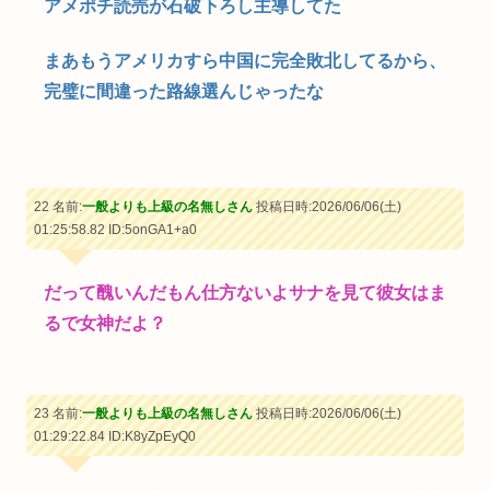
アメポチ読売が石破下ろし主導してた
まあもうアメリカすら中国に完全敗北してるから、
完璧に間違った路線選んじゃったな
22 名前:
一般よりも上級の名無しさん
投稿日時:2026/06/06(土)
01:25:58.82
ID:5onGA1+a0
だって醜いんだもん仕方ないよサナを見て彼女はま
るで女神だよ？
23 名前:
一般よりも上級の名無しさん
投稿日時:2026/06/06(土)
01:29:22.84
ID:K8yZpEyQ0