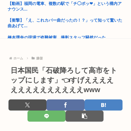
【動画】福岡の電車、複数の駅で「チ◯ポッ❤」という構内ア
原爆投下、なぜ広島長崎だったのか？未だに誰も分からない
ナウンス...
「おっさんの自堕落な生活を美少女にやらせるアニメ」、増え
【衝撃】「え、これカバー曲だったの！？」って知って驚いた
すぎてフ...
曲あげて...
【画像】カノカリ女、あまりにもセクロスすぎるグッズにされ
橋本環奈の現場で盗難被害、撮影スタッフ騒然だった
てしまい...
【画像】チー牛さん、とんでもない恵体の白人美女と結婚して
太平洋戦争史振り返ると思ったけど日本より欧米が諸悪の根源
しまうw...
やん
ホーム
嫌儲
熊本地震発生時の手術室、とんでもないことになってしまう
韓国人「竹田恒泰とか36親等を養子に迎えるなら天皇の血を吸
日本国民「石破降ろして高市をト
www
って産...
ップにします」👈すげええええ
最近マジで9時間寝てるわ
30代男性「同僚で自分だけ独身で惨めだった」パチ●コで負け
ええええええええええwww
てトイ...
女子高生さん、顔面にクマ撃退スプレーを噴射されて救助要請
してしま...
日本円、「日米協調介入」すら無効化してしまうwww
左後輪がバースト…新東名でキャンピングカーが中央分離帯に
韓国サッカー協会、外国人審判員数十人に性的接待。羨ま死刑
衝突し横...
上司から障がい者手帳取る気ないか聞かれたんやが
早稲田大生、複数名がゴールドカードのポイント詐欺で無銭飲