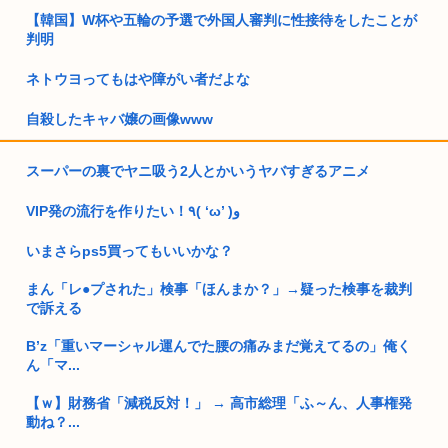
【韓国】W杯や五輪の予選で外国人審判に性接待をしたことが
判明
ネトウヨってもはや障がい者だよな
自殺したキャバ嬢の画像www
高市早苗政権「円安ホクホクゥ！財政健全化は目指さない！で
スーパーの裏でヤニ吸う2人とかいうヤバすぎるアニメ
も介入は...
VIP発の流行を作りたい！٩( ‘ω’ )و
日本人、イオンに大行列…
いまさらps5買ってもいいかな？
女「ガルガル期はホルモンバランスの影響で仕方ないの」 男
「ふ~ん...
まん「レ●プされた」検事「ほんまか？」→疑った検事を裁判
で訴える
日本、高市コイン救済でアメリカにアルゼンチンと同列扱いさ
れていた
B’z「重いマーシャル運んでた腰の痛みまだ覚えてるの」俺く
ん「マ...
トランプ「結局のところ(次期大統領選で)私たちはJ.D.(バン
ス...
【ｗ】財務省「減税反対！」 → 高市総理「ふ～ん、人事権発
動ね？...
まんさん「20歳でアルファード一括で買える私素敵！」