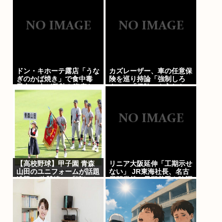
19日から40周年まで1年か
けてリリース当時の日付に
順次配信予定
ドン・キホーテ露店「うな
カズレーザー、車の任意保
ぎのかば焼き」で食中毒
険を巡り持論「強制しろ
男女14人が発熱や腹痛な
よ！」「保険にも入れない
ど訴え…サルモネラ属の菌
ヤツは運転すんなよ」
検出
【高校野球】甲子園 青森
リニア大阪延伸「工期示せ
山田のユニフォームが話題
ない」 JR東海社長、名古
沸騰！ 称賛続々 「涼しそ
屋開業後の早期着手を強調
う」「熱中症対策では？」
「Tシャツみたい」