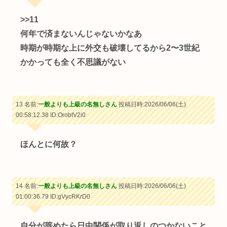
>>11
何年で済まないんじゃないかなあ
時期が時期な上に外交も破壊してるから2〜3世紀
かかっても全く不思議がない
13 名前:
一般よりも上級の名無しさん
投稿日時:2026/06/06(土)
00:58:12.38
ID:OrobtV2i0
ほんとに何故？
14 名前:
一般よりも上級の名無しさん
投稿日時:2026/06/06(土)
01:00:36.79
ID:gVycRKrD0
自分が辞めたら日中関係が取り返しのつかないこと