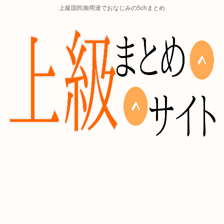
上級国民御用達でおなじみの5chまとめ