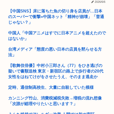
食
2026/6/6
【中国SNS】床に落ちた魚の切り身を店員が…日本
射殺されたオッサン、最近母を亡くして精神的ショックを受け
ていたと...
のスーパーで衝撃=中国ネット「精神が崩壊」「普通
じゃない？」
【悲報】片山さつき財務大臣の防災服がヤバすぎると話題に
中国人「中国アニメはすでに日本アニメを超えたので
部屋作りゲーム、確率で出現するイカを見るとクラッシュする
はないか」
不具合が...
台湾メディア「態度の悪い日本の店員を黙らせる方
(っ´ω`c)幻想水滸伝STAR LEAPがついに明日、配信され...
法」
きゃりーぱみゅぱみゅ、本名が「桐子」だと公表
【歌舞伎俳優】中村小三郎さん（77）をひき逃げの
疑いで書類送検 東京・新宿区の路上で歩行者の20代
警察官拳銃事件と警棒だけ事件の比較 www
女性をはねてけがをさせたうえ、そのまま逃走か
奥田いろはちゃん、市民プールで18m泳ぐ！！！【乃木坂46】
定時、通信制高校生、大量に自殺していた模様
面白いシューティングゲーム教えろ
カンニング竹山、消費税減税失敗→増税の流れ想像
元区議団長 「共産党は義援金を被災地に持ってはいく。が、持
「次誰が総理やりたいと思います？」
って行...