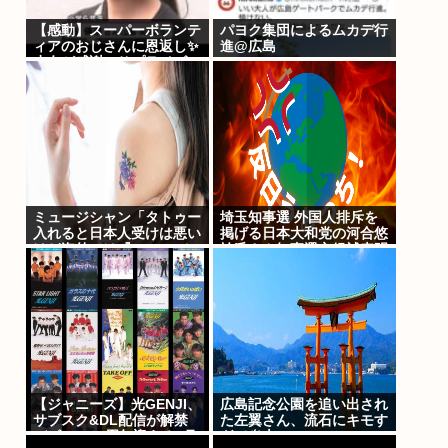
【感動】スーパーボランテ
パヨク集団によるムカデ行
ィアのおじさんに恩返し✨
進@広島
少女が感謝のサプライズ
ミュージシャン「タトゥー
埼玉知事選 外国人排斥を
入れると日本人受けは悪い
掲げる日本大和党の河合悠
けど海外では『Cool!』と
祐氏さん知事選立候補表明
言われる
【ジャニーズ】光GENJI、
広島記念公園を追い出され
サブスク&DL配信が解禁
た左翼さん、流石にキモす
デビュー39周年迎える8月
ぎて炎上