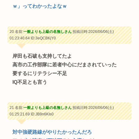
ｗ」ってわかったよなｗ
20 名前:
一般よりも上級の名無しさん
投稿日時:2026/06/06(土)
01:23:40.64
ID:3eQCBKjY0
岸田も石破も支持してたよ
高市の工作部隊に若者中心にだまされていった
要するにリテラシー不足
IQ不足とも言う
21 名前:
一般よりも上級の名無しさん
投稿日時:2026/06/06(土)
01:25:21.69
ID:JB9n6KIs0
対中強硬路線がやりたかったんだろ