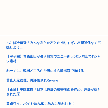
ぺこぱ松蔭寺「みんな右とか左とか拘りすぎ。思想関係なく応
援しよう...
【甲子園】青森山田が暑さ対策でユニ一新 ボタン廃止でTシャ
ツ素材...
わーくに、韓国どころか台湾にすら輸出額で負ける
菅直人元総理、再評価されるwww
【正論】中国政府「日本は原爆の被害者面を辞め、原爆が落と
された原...
童貞ワイ、バイト先のJDに飲みに誘われる！