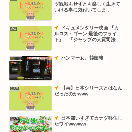
ツ観戦もせずとも楽しく生きて
いける事に気付いてしま
う・・・
ドキュメンタリー映画 『カ
嫌儲
ルロス・ゴーン 最後のフライ
ト』 「ジャップの人質司法か
ら逃げたことは後悔していな
い」
ハンマー女、韓国籍
ニュー速
【再】日本シリーズとはなん
なんG
だったのかwww
日本嫌いすぎてカナダ移住し
なんG
たワイwwwww