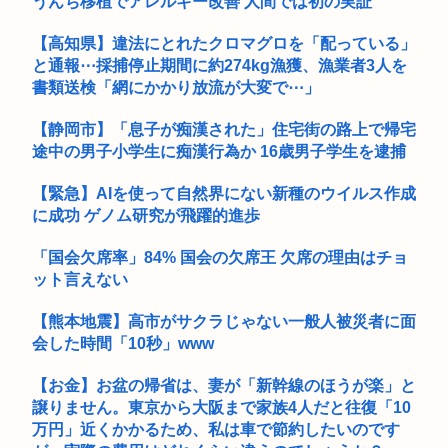
うんち移植でアレルギー改善 人間では初の実証
【高知県】違法にとれたクロマグロを「配っている」
と通報⋯採捕停止期間に約274kg漁獲、漁業者3人を
書類送検「網にかかり放流が大変で⋯」
【静岡市】「息子が痴漢された」住宅街の路上で帰宅
途中の男子小学生に痴漢行為か 16歳男子学生を逮捕
【緊急】AIを使って自然界にない新種のウイルス作成
に成功 ゲノム研究が飛躍的進歩
「国会欠席率」84% 国会の欠席王 欠席の理由はチョ
ット言えない
【熊本地震】高市がサクラじゃない一般人被災者に面
会した時間「10秒」www
【お金】お盆の帰省は、妻が「新幹線のほうが楽」と
譲りません。東京から大阪まで家族4人だと往復「10
万円」近くかかるため、私は車で節約したいのです