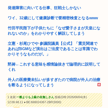
発達障害に向いてる仕事、狂戦士しかない
ワイ、32歳にして健康診断で要精密検査となるwww
竹田平民陛下が子供たちに「なぜ愛子さまが天皇にな
れないのか」をわかりやすく解説してしまう
立憲・杉尾ひでや 参議院議員【公式】「震災関連で
あればBGMなど演出はご法度であることは常識でわ
かりそうなものだが。」
黙祷←これする意味を感情論抜きで論理的に説明して
くれ
外人の医療費未払いが多すぎたので病院が外人の治療
を断るようになってしまう
1 名前:
一般よりも上級の名無しさん
投稿日時:2026/06/04(木)
12:06:48.11 ● BE:668024367-2BP(3000)