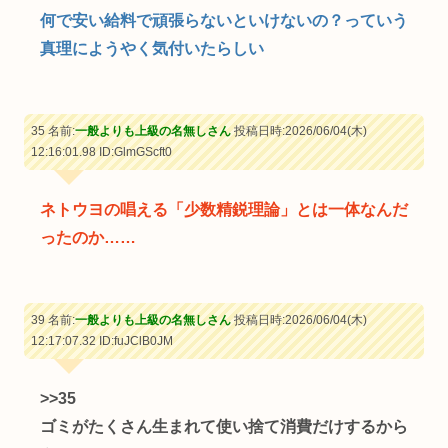
何で安い給料で頑張らないといけないの？っていう
真理にようやく気付いたらしい
35 名前:
一般よりも上級の名無しさん
投稿日時:2026/06/04(木)
12:16:01.98
ID:GlmGScft0
ネトウヨの唱える「少数精鋭理論」とは一体なんだ
ったのか……
39 名前:
一般よりも上級の名無しさん
投稿日時:2026/06/04(木)
12:17:07.32
ID:fuJClB0JM
>>35
ゴミがたくさん生まれて使い捨て消費だけするから