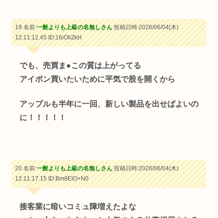
19 名前:
一般よりも上級の名無しさん
投稿日時:2026/06/04(木)
12:11:12.45
ID:16iOliZkH
でも、売買ま●この質は上がってる
アイポン買いたいために平気で股を開くから
アップルも半年に一回、新しい製品を出せばよいの
に！！！！！
20 名前:
一般よりも上級の名無しさん
投稿日時:2026/06/04(木)
12:11:17.15
ID:Bm8ElO+N0
接客業に暗いコミュ障増えたよな