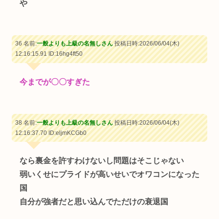
や
36 名前:
一般よりも上級の名無しさん
投稿日時:2026/06/04(木)
12:16:15.91
ID:16hg4ft50
今までが〇〇すぎた
38 名前:
一般よりも上級の名無しさん
投稿日時:2026/06/04(木)
12:16:37.70
ID:eljmKCGb0
なら裏金を許すわけないし問題はそこじゃない
弱いくせにプライドが高いせいでオワコンになった
国
自分が強者だと思い込んでただけの衰退国