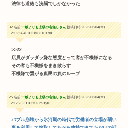
法律も道徳も洗脳でしかなかった
32 名前:
一般よりも上級の名無しさん
投稿日時:2026/06/04(木)
12:15:54.40
ID:Bm8ElO+N0
>>22
店員がダラダラ嫌な態度とって客が不機嫌になる
その客も不機嫌をまき散らす
不機嫌で繋がる庶民の負のループ
25 名前:
一般よりも上級の名無しさん
投稿日時:2026/06/04(木)
12:12:20.31
ID:MAumI1yr0
バブル崩壊から氷河期の時代で労働者の立場が弱い
事を利用して搾取してたから維持できてただけの話