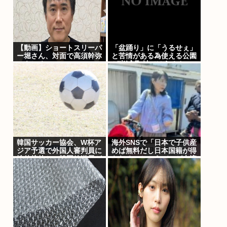
【動画】ショートスリーパ
「盆踊り」に「うるせぇ」
ー堀さん、対面で高須幹弥
と苦情がある為使える公園
にキレる
が半減 取材ではうるさい
と答える住民はおらず こ
どおじみたいのが電話して
んだろな
韓国サッカー協会、W杯ア
海外SNSで「日本で子供産
ジア予選で外国人審判員に
めば無料だし日本国籍が得
性的接待か…韓国放送局が
られる」というデマが大流
独占報道
行していた…:・