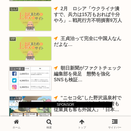
2月 ロシア「ウクライナ潰
なんJ
すで、兵力は15万もおれば十分
やろ」←戦死行方不明損害9万人
王貞治って完全に中国人なん
VIP
だよな…
朝日新聞がファクトチェック
ニュー速＋
編集部を発足 態勢を強化
SNSも検証…
“ニセコ化”した野沢温泉村で
ニュー速
「夕食難民」が続出「経営者も
SPONSOR
従業員も客も外国人」「日本じ
ゃない」
中国の富裕層に日本のナンバ
ホーム
検索
トップ
サイドバー
嫌儲