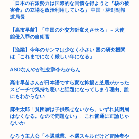
「日本の右派勢力は国際的な同情を得ようと『核の被
まんさん被災地に手作りおにぎりを出荷www
害者』の立場を政治利用している」 中国・林剣副報
面白いシューティングゲーム教えろ
道局長
高市早苗の熊本襲来時、被災者の声遮られていた！
【高市早苗】「中国の外交方針変えさせる」 – 大使
館侵入罪の自衛官
めっちゃカメレオン（めちゃかめ）、ハッカーがマップにマル
ウェア埋...
【漁業】今年のサンマは少なく小さい 国の研究機関
は「これまでになく厳しい年になる」
【画像】お姉ちゃん（21）高校生の弟と一緒にお風呂に入って
しまう...
ASDなんやが社交辞令わからん
早稲田大生、複数名がゴールドカードのポイント詐欺で無銭飲
食
高市早苗さんが日本語ですら変な抑揚と芝居がかった
スピーチで気持ち悪いと話題になってしまう理由、誰
女子大生ってセクロスしてるくせに澄ました顔で授業受けてる
にもわからない
のは何故...
麻生太郎「貧困層は子供残せないから、いずれ貧困層
高齢になっても絶対に免許返納しない人、77年生きた結果、圧
はなくなる。なので問題ない」←これ普通に正論じゃ
倒的な...
ないか
【動画】熊本地震発生時の手術室の様子がこれ
なろう主人公「不遇職業、不遇スキルだけど冒険者や