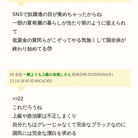
SNSで奴隷達の目が覚めちゃったからね
一部の富裕層の暮らしが当たり前のように捉えられ
て
低賃金の貧民らがこぞってやる気無くして国全体が
終わり始めてる🥺
28 名前:
一般よりも上級の名無しさん
投稿日時:2026/06/04(木)
12:14:19.93
ID:f6ICsCI00
>>22
これだろうね
上級や政治家は不正しまくり
自分たちはグレーじゃなくて完全なブラックなのに
国民には完全な潔白を求める