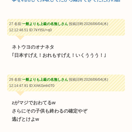
27 名前:
一般よりも上級の名無しさん
投稿日時:2026/06/04(木)
12:12:48.51
ID:7kYtSU+q0
ネトウヨのオナネタ
｢日本すげえ！おれもすげえ！いくううう！｣
29 名前:
一般よりも上級の名無しさん
投稿日時:2026/06/04(木)
12:14:47.91
ID:XAKGmh0T0
zがマジでおわてるw
さらにその子供も終わるの確定やぞ
逃げとけよw