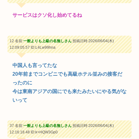
サービスはクソ化し始めてるね
12 名前:
一般よりも上級の名無しさん
投稿日時:2026/06/04(木)
12:09:05.57
ID:L4Lw99hna
中国人も言ってたな
20年前までコンビニでも高級ホテル並みの接客だ
ったのに
今は東南アジアの国にでも来たみたいにやる気がな
いって
37 名前:
一般よりも上級の名無しさん
投稿日時:2026/06/04(木)
12:16:18.48
ID:k+HQW3Gp0