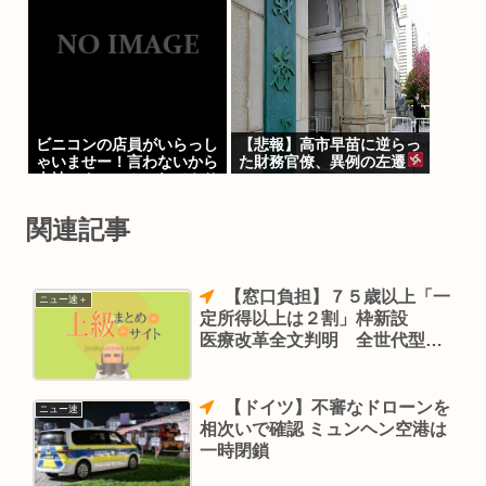
ビニコンの店員がいらっし
【悲報】高市早苗に逆らっ
ゃいませー！言わないから
た財務官僚、異例の左遷
本社にクレームいれてやり
www
ましたよ！www
関連記事
【窓口負担】７５歳以上「一
ニュー速＋
定所得以上は２割」枠新設
医療改革全文判明 全世代型社
会保障
【ドイツ】不審なドローンを
ニュー速
相次いで確認 ミュンヘン空港は
一時閉鎖