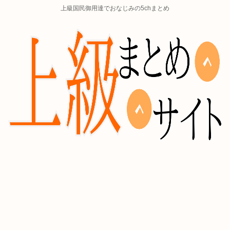
上級国民御用達でおなじみの5chまとめ