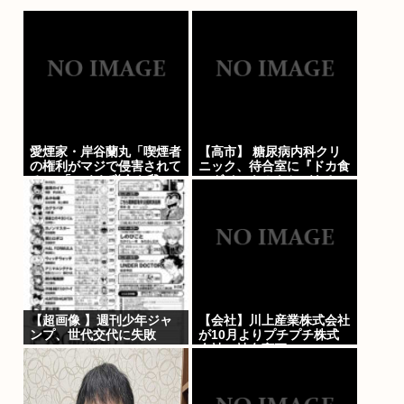
愛煙家・岸谷蘭丸「喫煙者
【高市】 糖尿病内科クリ
の権利がマジで侵害されて
ニック、待合室に『ドカ食
る」 「いくら税金を我々
いダイスキ！もちづきさ
が払ってるんだと」
ん』を置いてしまい炎上
【超画像 】週刊少年ジャ
【会社】川上産業株式会社
ンプ、世代交代に失敗
が10月よりプチプチ株式
会社に社名変更