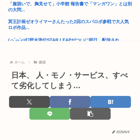
開成→東大法学部トップのエース官僚もサナ(神戸大)には勝て
「服脱いで、胸見せて」小学館 報告書で「マンガワン」とは別
なかっ...
の大問...
就職氷河期世代が救われる方法
冥王計画ゼオライマーさんたった2回のスパロボ参戦で大人気
ロボ作品...
自民党「日本人56す56す56す56す56すコロスコロスコロ
ス…...
(っ´ω`c)幻想水滸伝STAR LEAPがついに明日、配信され...
熊本地震避難所で高市早苗の態度が非常に良いと話題
【ジョジョ5部】勢いで読んでても何それ…ってなる部分
ドイツ人、熱中症で1ヶ月で9600人死亡www
ホーム
嫌儲
コーエイテクモ、ライザとおしゃべりできるゲームを発売。ム
チムチム...
普通の日本人「アレ..?まともな政治議論できんの『自民党』し
日本、 人・モノ・サービス、すべ
かな...
【画像】13歳のときの夏帆、天使すぎるｗｗｗ
て劣化してしまう…
高市早苗「消費税減税の財源は今から考える」
(´;ω;`)お仕事終わったよ
部落民のことお前らの地域ってなんて言ってた？
みいちゃんと山田さん、全てが山田さんの考えた漫画の中の世
界だった...
中国大使館に侵入した自衛官（24）、動機を告白「中国の強硬
外交を...
【画像】結那ちゃん、デッッッッッカ！！【ラブライブ！スー
パースタ...
2026/6/4