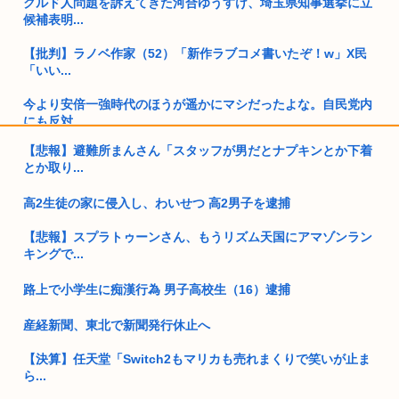
クルド人問題を訴えてきた河合ゆうすけ、埼玉県知事選挙に立
候補表明...
【批判】ラノベ作家（52）「新作ラブコメ書いたぞ！w」X民
「いい...
今より安倍一強時代のほうが遥かにマシだったよな。自民党内
にも反対...
【悲報】避難所まんさん「スタッフが男だとナプキンとか下着
女さんビッパーきてくれお話したい❗❗❗❗❗❗❗❗❗❗
とか取り...
アメリカ日本向け原油、突然輸出量が4割も激減してしまう。
高2生徒の家に侵入し、わいせつ 高2男子を逮捕
年内高市...
【悲報】スプラトゥーンさん、もうリズム天国にアマゾンラン
童貞大学生ワイ、バイト先のJDに飲みに誘われる！！！
キングで...
熊本大震災震度7 （死者数38人）
路上で小学生に痴漢行為 男子高校生（16）逮捕
職場のババアが熊本に寄せ書き書こうとか言い出した
産経新聞、東北で新聞発行休止へ
緊縮財政論者として知られる大物財務官僚、高市早苗の逆鱗に
【決算】任天堂「Switch2もマリカも売れまくりで笑いが止ま
触れ左遷
ら...