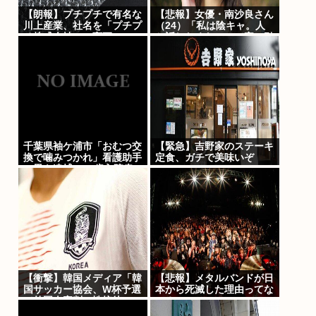
【朗報】プチプチで有名な
【悲報】女優・南沙良さん
川上産業、社名を「プチプ
（24）「私は陰キャ。人
チ株式会社」に変更www
と話したくないので家に引
きこもってPCでアニメを
観ていた
い」・・・・・・・・・
千葉県袖ケ浦市「おむつ交
【緊急】吉野家のステーキ
換で噛みつかれ」看護助手
定食、ガチで美味いぞ
の男を逮捕 90歳入院患
者の顔や腹を殴るなどケガ
させた疑い [8/6]
【衝撃】韓国メディア「韓
【悲報】メタルバンドが日
国サッカー協会、W杯予選
本から死滅した理由ってな
で外国人審判に性接待」
に？