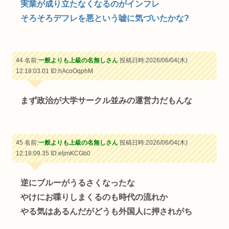
実業が成り立たなくなるのがインフレ
そろそろデフレを悪という嘘に気づいたかな?
44 名前:
一般よりも上級の名無しさん
投稿日時:2026/06/04(木)
12:18:03.01
ID:hAcoOqphM
まず政治が大学サークル並みの運営力だもんな
45 名前:
一般よりも上級の名無しさん
投稿日時:2026/06/04(木)
12:18:09.35
ID:eljmKCGb0
逆にブルーがうるさくなったな
やけにお喋りしまくるのも時代の流れか
やる気はあるんだがどうも外国人に押されがち