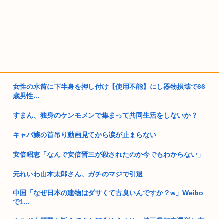
女性の水筒に下半身を押し付け【使用不能】にし器物損壊で66
歳男性...
すまん、独身のケンモメンで集まって共同生活をしないか？
キャバ嬢の首吊り動画見てから涙が止まらない
安倍昭恵「なんで安倍晋三が殺されたのか今でもわからない」
元れいわ山本太郎さん、ガチのマジで引退
中国「なぜ日本の建物はダサくて古臭いんですか？w」Weibo
で1...