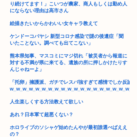
り続けてます！」こいつが農家、商人もしくは勤め人
にならない理由は高市さん
絵描きたいからかわいい女キャラ教えて
ケンドーコバヤシ 新型コロナ感染で謎の後遺症「聞
いたことない。調べても出てこない」
熊本県知事、マスコミにマジ切れ「被災者から報道に
対する不満が県に来てる、遺族の所に押しかけたりす
んじゃねーよ」
「托卵」擁護派、ガチでレスバ強すぎて感情でしか反論で
w_w_w_w_w_w_w_w_w_w_w_w_w_w_w_w_w_w_w_w
人生楽しくする方法教えて欲しい
あれ？日本軍て超悪くない？
ホロライブのソシャゲ始めたんやが最初誰選べばええ
の？