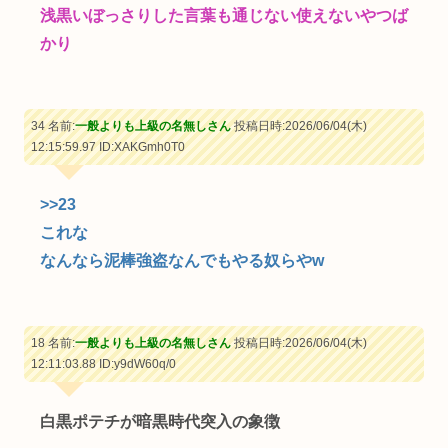
浅黒いぼっさりした言葉も通じない使えないやつば
かり
34 名前:
一般よりも上級の名無しさん
投稿日時:2026/06/04(木)
12:15:59.97
ID:XAKGmh0T0
>>23
これな
なんなら泥棒強盗なんでもやる奴らやw
18 名前:
一般よりも上級の名無しさん
投稿日時:2026/06/04(木)
12:11:03.88
ID:y9dW60q/0
白黒ポテチが暗黒時代突入の象徴