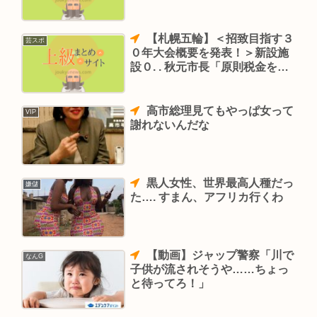
【札幌五輪】＜招致目指す３
芸スポ
０年大会概要を発表！＞新設施
設０. . 秋元市長「原則税金を投
入せず」
高市総理見てもやっぱ女って
VIP
謝れないんだな
黒人女性、世界最高人種だっ
嫌儲
た…. すまん、アフリカ行くわ
【動画】ジャップ警察「川で
なんG
子供が流されそうや……ちょっ
と待ってろ！」