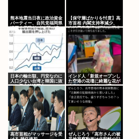
熊本地震当日夜に政治資金
【保守層ばかりを忖度】高
パーティー、自民党福岡県
市首相 内閣支持率減少、
議団会長辞任 「時間が戻
女性天皇容認が増加…識者
せるなら…後悔している」
に聞く「民意無視」の代償
日本の輸出額、円安なのに
インド人「新規オープンし
人口少ない台湾と韓国に抜
た空港の花壇に綺麗な花が
かれ日本沈没死亡
自生してる！持って帰
ろ！」
高市首相がマッサージを受
ぜんじろう「高市さんの被