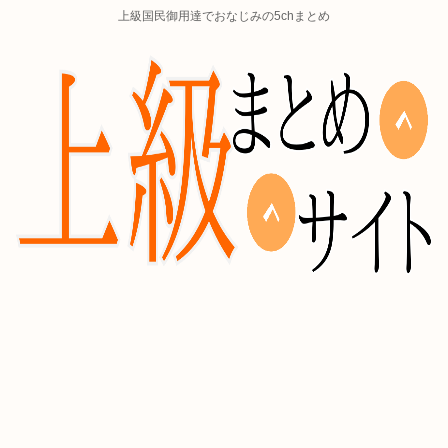
上級国民御用達でおなじみの5chまとめ