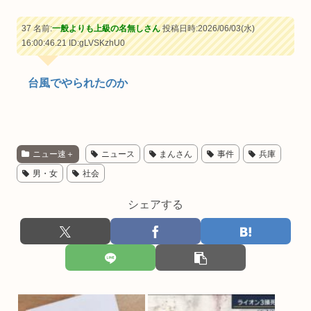
37 名前:
一般よりも上級の名無しさん
投稿日時:2026/06/03(水)
16:00:46.21
ID:gLVSKzhU0
台風でやられたのか
ニュー速＋
ニュース
まんさん
事件
兵庫
男・女
社会
シェアする