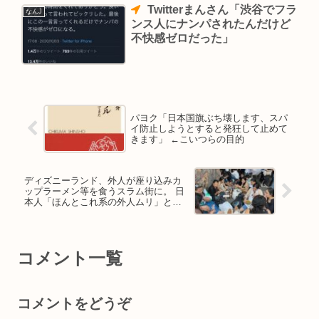
Twitterまんさん「渋谷でフラ
なんJ
ンス人にナンパされたんだけど
不快感ゼロだった」
パヨク「日本国旗ぶち壊します、スパ
イ防止しようとすると発狂して止めて
きます」 ←こいつらの目的
ディズニーランド、外人が座り込みカ
ップラーメン等を食うスラム街に。 日
本人「ほんとこれ系の外人ムリ」との
声が殺到…
コメント一覧
コメントをどうぞ