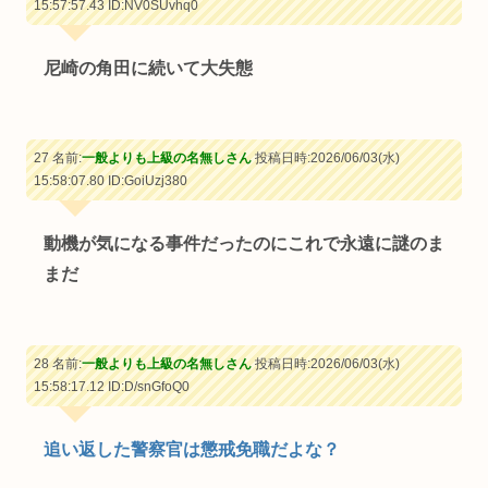
15:57:57.43
ID:NV0SUvhq0
尼崎の角田に続いて大失態
27 名前:
一般よりも上級の名無しさん
投稿日時:2026/06/03(水)
15:58:07.80
ID:GoiUzj380
動機が気になる事件だったのにこれで永遠に謎のま
まだ
28 名前:
一般よりも上級の名無しさん
投稿日時:2026/06/03(水)
15:58:17.12
ID:D/snGfoQ0
追い返した警察官は懲戒免職だよな？