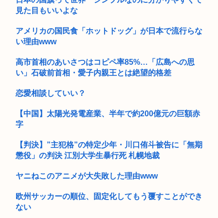
見た目もいいよな
アメリカの国民食「ホットドッグ」が日本で流行らな
い理由www
高市首相のあいさつはコピペ率85%…「広島への思
い」石破前首相・愛子内親王とは絶望的格差
恋愛相談していい？
【中国】太陽光発電産業、半年で約200億元の巨額赤
字
【判決】”主犯格”の特定少年・川口侑斗被告に「無期
懲役」の判決 江別大学生暴行死 札幌地裁
ヤニねこのアニメが大失敗した理由www
欧州サッカーの順位、固定化してもう覆すことができ
ない