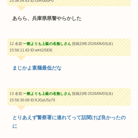
15:56:04.83
ID:i3/RGouP0
あらら、兵庫県県警やらかした
12 名前:
一般よりも上級の名無しさん
投稿日時:2026/06/03(水)
15:56:11.93
ID:wHi2/5Et0
まじかよ素麺最低だな
13 名前:
一般よりも上級の名無しさん
投稿日時:2026/06/03(水)
15:56:30.08
ID:KJGyU5y70
とりあえず警察署に連れてって話聞けば良かったの
に