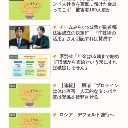
ンド人社長を直撃…預けた金返
ってこず 被害者100人超か
チームみらいの2票が副首都
ニュー速＋
法案成立の決定打「『IT技術の
活用』さえ明記すれば賛成する
便利な集団と映っている」
厚労省「年金は65歳まで納め
なんG
て75歳から支給という形にすれ
ば破綻しません」
【速報】 医者「プロテイン
嫌儲
は体に有害 人工的なタンパク
質は腎臓を疲弊させる」
ロシア、デフォルト強行へ
嫌儲