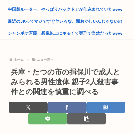
国交省、四国新幹線実現のために需要や駅の位置・ルートなど
中国製ルーター、やっぱりバックドアが仕込まれていたwww
について...
最近のJKってマジですぐヤレるな。頭おかしいんじゃないの
埼玉川越に突如として「モスク」が自生 外国人「自分たちは作
ってな...
ジャンポケ斉藤、想像以上にキモくて実刑で当然だったwww
自民党、古謝玄太の推薦を決定 沖縄県知事選
【画像】具志堅用高「本気で俺を殴ってみろ！」井上尚弥「マ
ジっすか...
中国外交部「日本が”三国志”の史実を歪めて歴史を破壊した」
ホーム
ニュー速＋
【悲報】渡邊渚さん「キスしろよ」のヤジでPTSD発症時の状
熊本地震の夜に政治資金パーティーしてた福岡自民党「タイム
態に逆...
兵庫・たつの市の揖保川で成人と
マシーン...
【大甲子園】被災地熊本県が涙 初出場の熊本代表有明高校、京
みられる男性遺体 親子2人殺害事
【映画悲報】日本(ジャップ)の映画界、完全に終わる…現代の
都立命...
女子高...
件との関連を慎重に調べる
【動画】ショートスリーパー堀さん、対面で高須幹弥にキレる
サッカーの日本人審判、韓国とつるみ不正してたのがバレる
← 睡...
米農家「60kg作って1万8000円…コストは2万以上…」米は
早稲田大学「学生の皆さん、近隣飲食店での無銭飲食はやめて
高...
ください...
堀大輔「にこにこ」筋トレ中 コメント「寝たほうが良い」堀大