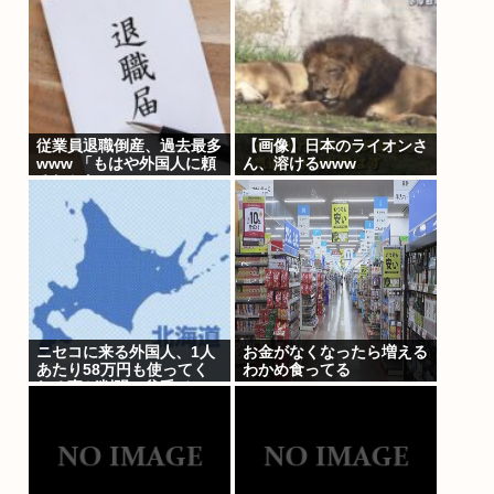
従業員退職倒産、過去最多
【画像】日本のライオンさ
www 「もはや外国人に頼
ん、溶けるwww
るしかない」
ニセコに来る外国人、1人
お金がなくなったら増える
あたり58万円も使ってく
わかめ食ってる
れる事が判明。貧乏ジャッ
プの4.6倍も使う模様