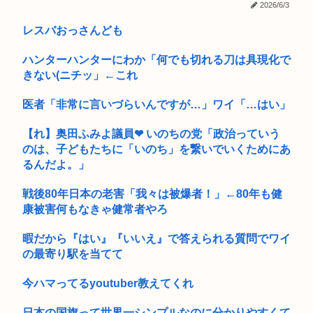
輔「！...
2026/6/3
レスバおっさんども
タバコ違法化、日本人の9割が賛成
ハンターハンターにわか「何でも切れる刀は具現化で
昔、鳥山明がやってたやつのドラゴンの名前わかるやついる？
きない(ニチッ」←これ
この漫画で源義経を知った奴、大体が義経に同情するようにな
るwww
医者「非常に言いづらいんですが…」ワイ「…はい」
グエン2人逮捕 送電ケーブル2.2トン窃盗
【れ】奥田ふみよ議員❤‍ いのちの党「政治っていう
のは、子どもたちに「いのち」を繋いでいくためにあ
ショートスリーパー「寝たほうがいいよ」の一言にブチギレ
るんだよ。」
【画像】最近のJKダンス部、迫力がすごい
戦後80年日本の老害「我々は被爆者！」←80年も健
康被害何もなきゃ健常者やろ
エ口同人音声、ヒロイン死亡エンドがブームに
暇だから『はい』『いいえ』で答えられる質問でワイ
NIKKEにペルソナが参戦か！？
の最寄り駅を当てて
マーベルの新作格ゲー、俺ちゃんことデッドプール(CV子安武
人)が...
今ハマってるyoutuber教えてくれ
日本の国旗って世界一シンプルなのに分かりやすくて