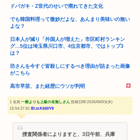
ドパガキ・Z世代のせいで廃れてきた文化
でも韓国料理って微妙だよな、あんまり美味いの無い
よな？
日本人が減り「外国人が増えた」市区町村ランキン
グ…5位は埼玉県川口市、4位京都市、ではトップ3
は？
坊さんを今すぐ皆殺しにするべき理由が詰まった画像
がこちら
高市早苗、また経歴にウソが判明
1 名前:
一般よりも上級の名無しさん
投稿日時:2026/06/03(水)
15:54:27.81
ID:zrASt0/Y9
捜査関係者によりますと、3日午前、兵庫