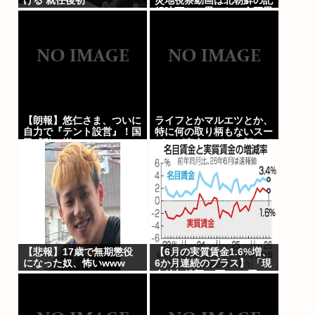
ける 就任後初
災地視察動画は北朝鮮の記
録映画かと思った。金正恩
でもあんなに盛らんぞ」
【朗報】悠仁さま、ついに
ライフとかマルエツとか、
自力で『テント設営』！国
特に何の取り柄もないスー
民感動の嵐www
パーが東京でデカい顔して
るの不思議だよな、普通
OK行くだろ
【悲報】17歳で無期懲役
【6月の実質賃金1.6%増、
になった奴、怖いwww
6か月連続のプラス】 「現
金給与総額53万1677円」
34年3カ月ぶり、前年同月
比3%以上増を5カ月連続で
維持…厚労省「毎月勤労統