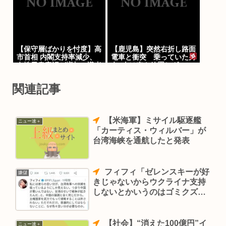
計調査」
【保守層ばかりを忖度】高
【鹿児島】突然右折し路面
市首相 内閣支持率減少、
電車と衝突 乗っていた男
女性天皇容認が増加…識者
女3人は車を放置しダッシ
に聞く「民意無視」の代償
ュで逃走中
関連記事
【米海軍】ミサイル駆逐艦
ニュー速＋
「カーティス・ウィルバー」が
台湾海峡を通航したと発表
フィフィ「ゼレンスキーが好
嫌儲
きじゃないからウクライナ支持
しないとかいうのはゴミクズ」
「ウクライナ妥協しろと言うの
は工作員だろ」
【社会】“消えた100億円”イ
ニュー速＋