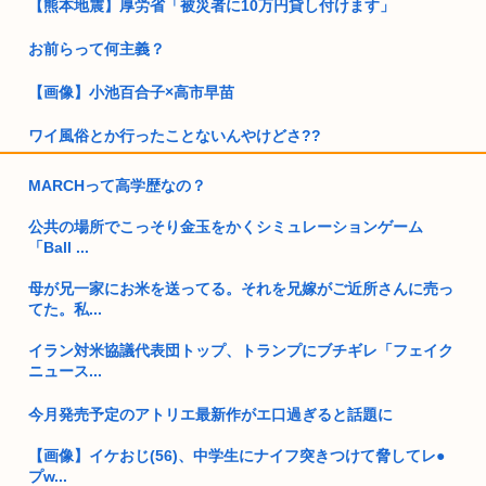
【熊本地震】厚労省「被災者に10万円貸し付けます」
お前らって何主義？
【画像】小池百合子×高市早苗
ワイ風俗とか行ったことないんやけどさ??
【動画】女さん「男と話してる時、おぱーい見てるのすぐわか
MARCHって高学歴なの？
る」
公共の場所でこっそり金玉をかくシミュレーションゲーム
独身ケンモミン、1600万円で終の住処を購入…
「Ball ...
【天皇】すまん、小林よりしのりを支持するわ
母が兄一家にお米を送ってる。それを兄嫁がご近所さんに売っ
てた。私...
【高市】ゴラム(56歳)、女子中学生をナイフで脅し性的暴行
「性...
イラン対米協議代表団トップ、トランプにブチギレ「フェイク
ニュース...
5ちゃんのどこでもいいけど、日本人の税金使って日本人批判
してるゴ...
今月発売予定のアトリエ最新作がエ口過ぎると話題に
日本人て第二次世界大戦を巻き込まれた戦争だと思ってない？
【画像】イケおじ(56)、中学生にナイフ突きつけて脅してレ●
この時期...
プw...