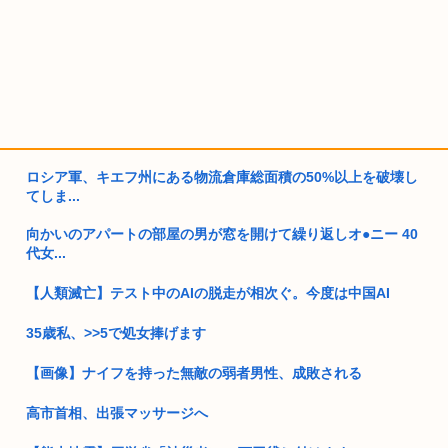
ロシア軍、キエフ州にある物流倉庫総面積の50%以上を破壊し
てしま...
向かいのアパートの部屋の男が窓を開けて繰り返しオ●ニー 40
代女...
【人類滅亡】テスト中のAIの脱走が相次ぐ。今度は中国AI
35歳私、>>5で処女捧げます
【画像】ナイフを持った無敵の弱者男性、成敗される
高市首相、出張マッサージへ