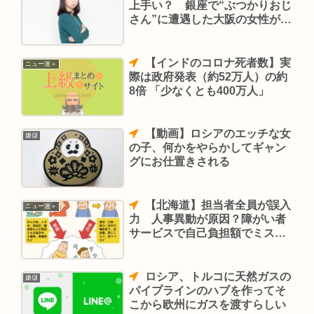
上手い？ 銀座で“ぶつかりおじ
さん”に遭遇した大阪の女性が感
じたこと
【インドのコロナ死者数】実
ニュー速＋
際は政府発表（約52万人）の約
8倍 「少なくとも400万人」
【動画】ロシアのエッチな女
嫌儲
の子、何かをやらかしてギャン
グにお仕置きされる
【北海道】担当者全員が誤入
ニュー速＋
力 人事異動が原因？障がい者
サービスで自己負担額でミス
千歳市
ロシア、トルコに天然ガスの
嫌儲
パイプラインのハブを作ってそ
こから欧州にガスを渡すらしい