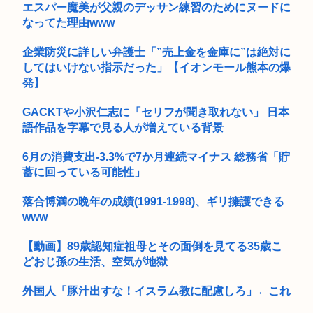
エスパー魔美が父親のデッサン練習のためにヌードに
【画像】小倉ゆうかさん、グラビア電撃復帰で水着撮影www
なってた理由www
X「B’z、ミスチル、サザン、ドリカム、スピッツがまだ現役な
の凄...
企業防災に詳しい弁護士「”売上金を金庫に”は絶対に
してはいけない指示だった」【イオンモール熊本の爆
障害年金受給大学生ワイ、就活や院試に必死な同期を高みの見
発】
物www
GACKTや小沢仁志に「セリフが聞き取れない」 日本
ひろゆき氏の妻・西村ゆか氏、新党結成巡る”ブチギレ”投稿を
語作品を字幕で見る人が増えている背景
謝罪「...
Every Little Thingがデビュー30周年で楽曲人気...
6月の消費支出-3.3%で7か月連続マイナス 総務省「貯
蓄に回っている可能性」
【高校野球】甲子園 青森山田のユニフォームが話題沸騰！
称賛続々...
落合博満の晩年の成績(1991-1998)、ギリ擁護できる
www
【画像】具志堅用高「本気で俺を殴ってみろ！」井上尚弥「マ
ジっすか...
【動画】89歳認知症祖母とその面倒を見てる35歳こ
どおじ孫の生活、空気が地獄
外環道と圏央道 事故でおわる 高市
外国人「豚汁出すな！イスラム教に配慮しろ」←これ
脱衣麻雀でしか得られないときめきってあるよな