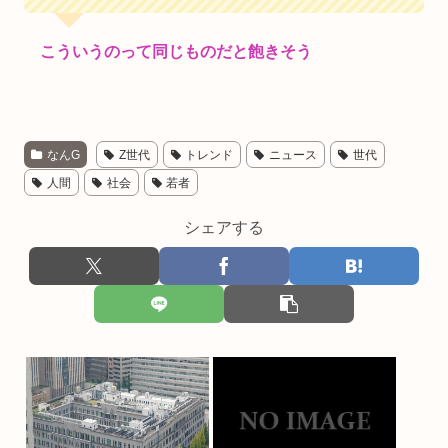
こういうのって同じものだと飽きそう
なんG
Z世代
トレンド
ニュース
世代
人間
社会
若者
シェアする