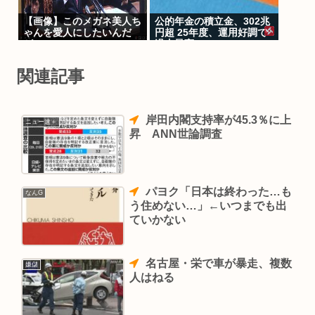
【画像】このメガネ美人ち
公的年金の積立金、302兆
ゃんを愛人にしたいんだ
円超 25年度、運用好調で
が…
過去最高
関連記事
岸田内閣支持率が45.3％に上
ニュー速＋
昇 ANN世論調査
パヨク「日本は終わった…も
なんG
う住めない…」←いつまでも出
ていかない
名古屋・栄で車が暴走、複数
嫌儲
人はねる