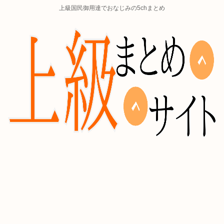
上級国民御用達でおなじみの5chまとめ