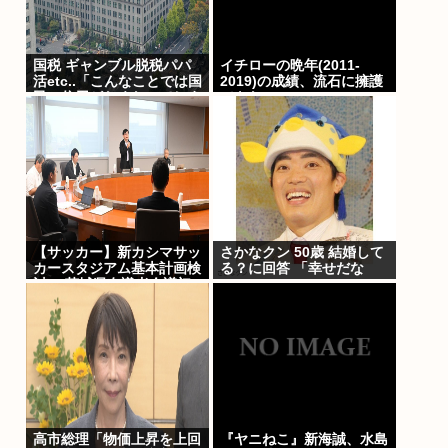
国税 ギャンブル脱税パパ
イチローの晩年(2011-
活etc..「こんなことでは国
2019)の成績、流石に擁護
民の信用がなくなってしま
できないwww
う」
【サッカー】新カシマサッ
さかなクン 50歳 結婚して
カースタジアム基本計画検
る？に回答 「幸せだな
討へ 茨城県有識者会議初
～」
会合 公設民営で整備方針
高市総理「物価上昇を上回
『ヤニねこ』新海誠、水島