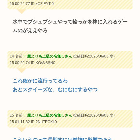
15:00:22.77
ID:xCZiEYTl0
水中でプシュプシュやって輪っかを棒に入れるゲー
ムのがええやろ
14 名前:
一般よりも上級の名無しさん
投稿日時:2026/06/03(水)
15:00:29.74
ID:KOs/v8SN0
これ確かに流行ってるわ
あとスクイーズな、むにむにするやつ
15 名前:
一般よりも上級の名無しさん
投稿日時:2026/06/03(水)
15:01:11.82
ID:2NdTECKk0
こういうのって長期的には精神に影響でそう