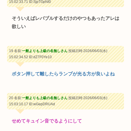
15:02:33.71
ID:SjpTGpNI0
そういえばレバブルするだけのやつもあったアレは
欲しい
19 名前:
一般よりも上級の名無しさん
投稿日時:2026/06/03(水)
15:02:34.52
ID:dZ7F0Ye10
ボタン押して離したらランプが光る方が良いよね
20 名前:
一般よりも上級の名無しさん
投稿日時:2026/06/03(水)
15:03:10.17
ID:wGepDRUAd
せめてキュイン音でるようにして