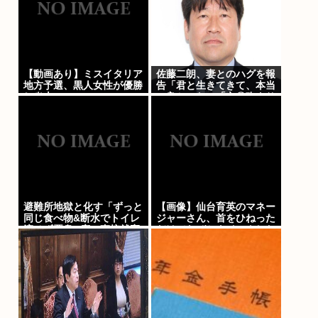
【動画あり】ミスイタリア
佐藤二朗、妻とのハグを報
地方予選、黒人女性が優勝
告「君と生きてきて、本当
し炎上
に良かった」「文〇砲より
遥かに威力は弱いが、僕の
ノロケ砲をお見舞いする」
避難所地獄と化す「ずっと
【画像】仙台育英のマネー
同じ食べ物&断水でトイレ
ジャーさん、首をひねった
流せず悪臭&床に直接就寝
だけでなぜかウインクした
&コロナ感染」
ことにされてしまうwww