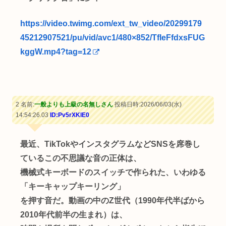
https://video.twimg.com/ext_tw_video/20299179
45212907521/pu/vid/avc1/480×852/TfIeFfdxsFUG
kggW.mp4?tag=12
2 名前:
一般よりも上級の名無しさん
投稿日時:2026/06/03(水)
14:54:26.03
ID:Pv5rXKlE0
最近、TikTokやインスタグラムなどSNSを席巻し
ているこの不思議な音の正体は、
機械式キーボードのスイッチで作られた、いわゆる
「キーキャップキーリング」
を押す音だ。動画の中のZ世代（1990年代半ばから
2010年代前半の生まれ）は、