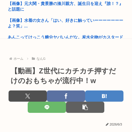
【画像】元大関・貴景勝の湊川親方、誕生日を迎え『誰！？』
と話題に
【画像】ナイフを持った無敵の弱者男性、成敗される
【画像】水着の女さん「はい、好きに触っていーーーーーーー
高市首相、出張マッサージへ
よ？笑」...
【熊本地震】厚労省「被災者に10万円貸し付けます」
あんこってけっこう糖分ヤバいんだな。炭水化物がカスタード
七越の1...
お前らって何主義？
ネコは他の動物とちがって「タダ飯」を好む
【画像】小池百合子×高市早苗
ホーム
なんG
【文春】サッカー日本代表の守田英正さん、佐野海舟の代表復
【動画】Z世代にカチカチ押すだ
ワイ風俗とか行ったことないんやけどさ??
帰につい...
けのおもちゃが流行中！w
【動画】女さん「男と話してる時、おぱーい見てるのすぐわか
MARCHって高学歴なの？
る」
【デラウェア】若者2人を誘惑してレ●プしたダンス教室の女先
【天皇】すまん、小林よりしのりを支持するわ
生逮捕
【高市】ゴラム(56歳)、女子中学生をナイフで脅し性的暴行
【悲報】「果糖」が「がん転移」を促すと判明
「性...
男の趣味Tier表、ヤバすぎる
2026/6/3