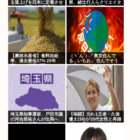
る賃上げを日本に定着させ
努、綾辻行人らクリエイタ
る」 →国家公務員月給
ーが絶賛 過激描写はBPO
3.51%増へ 人事院の勧告
でも議論に
を受け
【農林水産省】食料自給
（ヽ´ん`）「東京住んで
率、過去最低37% 25年
る…いちお」 住んでそう
度、コメ消費減響く
な街
埼玉県知事選挙、戸田市議
【格闘】元K-1王者・久保
の河合悠祐さんが出馬へ
優太(38)が10代女性と再婚
立候補の表明は1人目:東京
「色々言われそうです
新聞
が…」