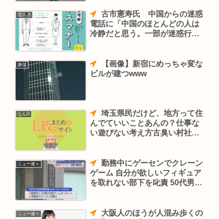
古市憲寿氏 中国からの迷惑
芸スポ
電話に「中国のほとんどの人は
冷静だと思う。一部が迷惑行為
をしているだけ」
【画像】新宿にめっちゃ変な
嫌儲
ビルが建つwww
埼玉県民だけど、地方って住
なんG
んでていいことあんの？仕事な
い遊びない考え方古臭い村社会
熊出る
勤務中にゲーセンでクレーン
ニュー速＋
ゲーム 自分が欲しいフィギュア
を取れない部下を叱責 50代男性
警部補を減給処分 静岡県警
大阪人のほうが人混み歩くの
ニュー速＋