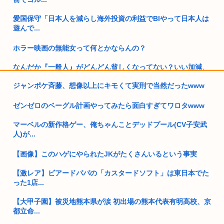
愛国保守「日本人を減らし海外投資の利益でBIやって日本人は
遊んで...
ホラー映画の無能女って何とかならんの？
なんだか『一般人』がどんどん貧しくなってない？いい加減、
僕みたい...
ジャンポケ斉藤、想像以上にキモくて実刑で当然だったwww
高市早苗の消費税減税、93%が「賛成」www
ゼンゼロのベーグル計画やってみたら面白すぎてワロタwww
ロシア軍、キエフ州にある物流倉庫総面積の50%以上を破壊し
マーベルの新作格ゲー、俺ちゃんことデッドプール(CV子安武
てしま...
人)が...
向かいのアパートの部屋の男が窓を開けて繰り返しオ●ニー 40
代女...
【画像】このハゲにやられたJKがたくさんいるという事実
国家情報局のスパイ通報フォーム、マイクロソフト365だった
【激レア】ビアードパパの「カスタードソフト」は東日本でた
www
った1店...
【大甲子園】被災地熊本県が涙 初出場の熊本代表有明高校、京
【人類滅亡】テスト中のAIの脱走が相次ぐ。今度は中国AI
都立命...
35歳私、>>5で処女捧げます