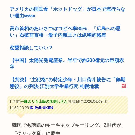
アメリカの国民食「ホットドッグ」が日本で流行らな
い理由www
高市首相のあいさつはコピペ率85%…「広島への思
い」石破前首相・愛子内親王とは絶望的格差
恋愛相談していい？
【中国】太陽光発電産業、半年で約200億元の巨額赤
字
【判決】”主犯格”の特定少年・川口侑斗被告に「無期
懲役」の判決 江別大学生暴行死 札幌地裁
1 名前:
一般よりも上級の名無しさん
投稿日時:2026/06/03(水)
14:53:23.28
ID:Pv5rXKlE0
韓国でも話題のキーキャップキーリング、Z世代が
「クリック音」に夢中