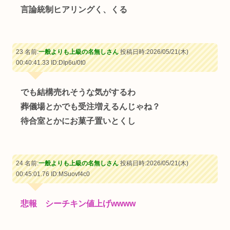
言論統制ヒアリングく、くる
23 名前:
一般よりも上級の名無しさん
投稿日時:2026/05/21(木)
00:40:41.33
ID:DIp6u/0t0
でも結構売れそうな気がするわ
葬儀場とかでも受注増えるんじゃね？
待合室とかにお菓子置いとくし
24 名前:
一般よりも上級の名無しさん
投稿日時:2026/05/21(木)
00:45:01.76
ID:MSuovf4c0
悲報 シーチキン値上げwwww