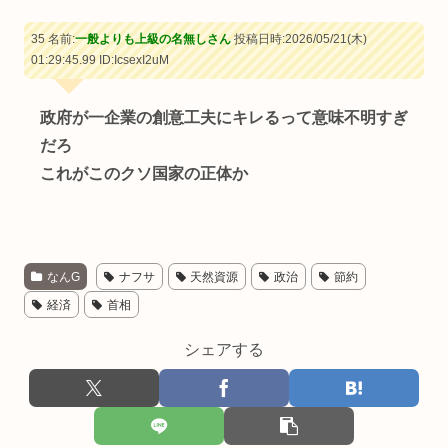
35 名前:
一般よりも上級の名無しさん
投稿日時:2026/05/21(木)
01:29:45.99
ID:IcsexI2uM
政府が一企業の創意工夫にキレるって意味不明すぎ
だろ
これがこのクソ国家の正体か
なんG
ナフサ
天然資源
政治
節約
経済
首相
シェアする