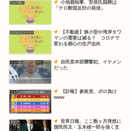
小池都知事、安倍氏国葬は
ニュー速＋
「テロ断固反対の発信」
【不動産】狭小型や湾岸タワ
ビジネスニュース+
マンの需要は減る？ コロナで
変わる都心の住戸志向
自民党本部襲撃犯、イケメン
ニュー速
だった
【訃報】参政党、ボロ負け
なんG
www
世界日報、ここ数ヶ月突然に
嫌儲
国民民主・玉木雄一郎を強く支