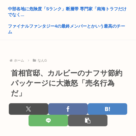
プチプチで有名な川上産業、社名を「プチプチ株式会社」に変
中部各地に危険度「Sランク」断層帯 専門家「南海トラフだけ
更www
でなく...
兵庫県斎藤知事、海外の事業所を全て無くす方針「公務員が海
ファイナルファンタジー4の最終メンバーとかいう最高のチー
外で遊ぶ...
ム
日本さん、あれだけ嫌ってた中国人に金のために股を開いてし
ワイの上司がカラオケでT-BOLANばっかり歌うんやが
まう。白...
【中国】毎年恒例の大洪水、今年もヤバい 湖北省秭帰県で山
【高市朗報】高市早苗の名言、偉人の名言としてブロガーにま
ホーム
なんG
洪水が市...
とめられ...
首相官邸、カルビーのナフサ節約
【画像】どえらい爆乳の高1JK、発見される
有識者「日本人からモラルが無くなってきてる。何故だ…」
パッケージに大激怒「売名行為
【 】Xbox、約50%値上げwww
森山前自民党幹事長「日中首脳会談の写真を高市が勝手にSNS
だ」
に上げ...
冥王計画ゼオライマーさんたった2回のスパロボ参戦で大人気
ロボ作品...
小泉進次郎、自衛隊の退役軍人への「支援庁」新設を検討
左後輪がバースト…新東名でキャンピングカーが中央分離帯に
日本政府、通信監視へ 「トクリュウ対策」
衝突し横...
福島県民「え！？俺らへの復興支援は一時停止する感じ！？」
原神、去年のガチャ売上2900億円ww