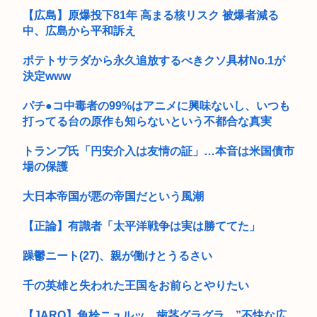
「保釈金を払えば逮捕されずに済むよ」30代男性が1342万円
だ...
【広島】原爆投下81年 高まる核リスク 被爆者減る
中、広島から平和訴え
ポテトサラダから永久追放するべきクソ具材No.1が
決定www
パチ●コ中毒者の99%はアニメに興味ないし、いつも
打ってる台の原作も知らないという不都合な真実
トランプ氏「円安介入は友情の証」…本音は米国債市
場の保護
大日本帝国が悪の帝国だという風潮
【正論】有識者「太平洋戦争は実は勝ててた」
躁鬱ニート(27)、親が働けとうるさい
千の英雄と失われた王国をお前らとやりたい
【JARO】角栓ニュルッ、歯茎グラグラ…”不快な広