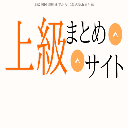
上級国民御用達でおなじみの5chまとめ