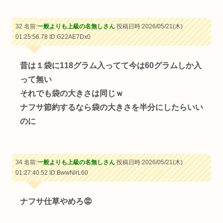
32 名前:
一般よりも上級の名無しさん
投稿日時:2026/05/21(木)
01:25:56.78
ID:G22AE7Dx0
昔は１袋に118グラム入ってて今は60グラムしか入
って無い
それでも袋の大きさは同じｗ
ナフサ節約するなら袋の大きさを半分にしたらいい
のに
34 名前:
一般よりも上級の名無しさん
投稿日時:2026/05/21(木)
01:27:40.52
ID:BwwNlrL60
ナフサ仕草やめろ😡