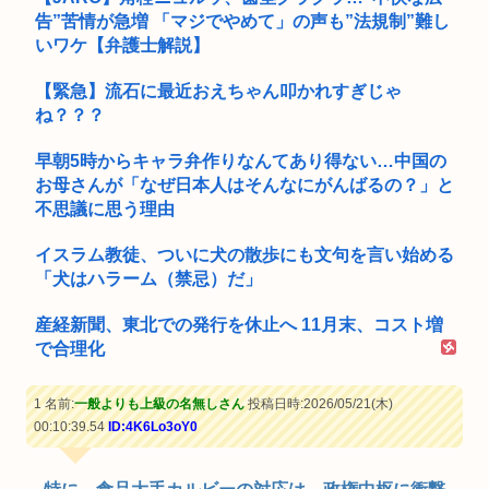
告”苦情が急増 「マジでやめて」の声も”法規制”難し
いワケ【弁護士解説】
【緊急】流石に最近おえちゃん叩かれすぎじゃ
ね？？？
早朝5時からキャラ弁作りなんてあり得ない…中国の
お母さんが「なぜ日本人はそんなにがんばるの？」と
不思議に思う理由
イスラム教徒、ついに犬の散歩にも文句を言い始める
「犬はハラーム（禁忌）だ」
産経新聞、東北での発行を休止へ 11月末、コスト増
で合理化
1 名前:
一般よりも上級の名無しさん
投稿日時:2026/05/21(木)
00:10:39.54
ID:4K6Lo3oY0