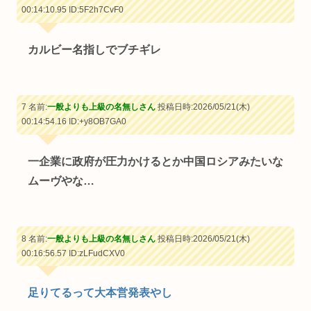
00:14:10.95
ID:5F2h7CvF0
カルビー名指しでブチギレ
7 名前:
一般よりも上級の名無しさん
投稿日時:2026/05/21(木)
00:14:54.16
ID:+y8OB7GA0
一企業に政府が圧力かけるとか中国ロシアみたいな
ムーヴやな…
8 名前:
一般よりも上級の名無しさん
投稿日時:2026/05/21(木)
00:16:56.57
ID:zLFudCXV0
足りてるって大本営発表やし