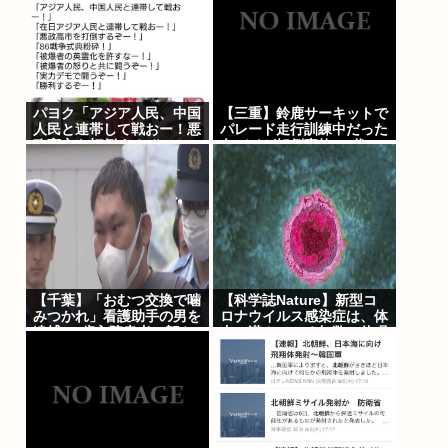
パヨク「アジア人民、中国
【三重】鈴鹿サーキットで
人民と連帯して戦おー！悪
パレード走行訓練中だった
政高市を打倒するぞー！」
白バイが転倒事故 20代の
女性隊員が重傷 白バイ乗
車歴4カ月
【千葉】「おむつ交換で噛
【科学誌Nature】新型コ
みつかれ」看護助手の男を
ロナウイルス感染症は、体
逮捕 90歳入院患者の顔や
内に潜んでいる無数の休眠
腹を殴るなどケガさせた疑
ウイルスを再活性化し、
い
人々に重篤な病気を引き起
こす