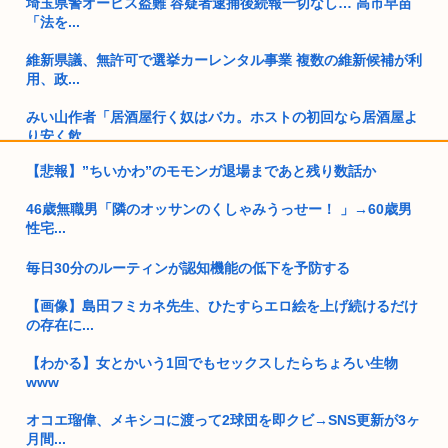
埼玉県警オービス盗難 容疑者逮捕後続報一切なし… 高市早苗
「法を...
維新県議、無許可で選挙カーレンタル事業 複数の維新候補が利
用、政...
みい山作者「居酒屋行く奴はバカ。ホストの初回なら居酒屋よ
り安く飲...
【悲報】”ちいかわ”のモモンガ退場まであと残り数話か
30歳看護補助者、90歳男性のオムツ交換時に暴れて噛みつかれ
たの...
46歳無職男「隣のオッサンのくしゃみうっせー！ 」→60歳男
性宅...
ケンモメンの99%が「親ガチャ」を支持する理由って何？？？
毎日30分のルーティンが認知機能の低下を予防する
お前らの住んでる都道府県の甲子園出場校って強い？
【画像】島田フミカネ先生、ひたすらエロ絵を上げ続けるだけ
【急募】田舎でも出来る『楽な仕事』
の存在に...
トランプ政権高官「ちょっと中国企業制裁したりしただけなの
【わかる】女とかいう1回でもセックスしたらちょろい生物
に、関係...
www
ワイの職場の後輩の女の子、めっちゃかわいくていい匂いする
オコエ瑠偉、メキシコに渡って2球団を即クビ→SNS更新が3ヶ
けどゴミ...
月間...