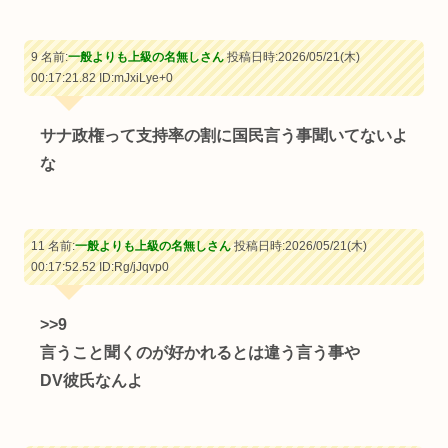
9 名前:
一般よりも上級の名無しさん
投稿日時:2026/05/21(木)
00:17:21.82
ID:mJxiLye+0
サナ政権って支持率の割に国民言う事聞いてないよ
な
11 名前:
一般よりも上級の名無しさん
投稿日時:2026/05/21(木)
00:17:52.52
ID:Rg/jJqvp0
>>9
言うこと聞くのが好かれるとは違う言う事や
DV彼氏なんよ