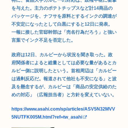
特に、食品大手カルビーの対応は、政権中枢に衝撃
を与えた。主力のポテトチップスなど計14商品の
パッケージを、ナフサを原料とするインクの調達が
不安定になったとして白黒にすると12日に発表。
一報に接した官邸幹部は「売名行為だろう」と強い
言葉でインク不足を否定した。
政府は12日、カルビーから状況を聞き取った。政
府関係者によると総量としては必要な量があるとカ
ルビー側に説明したという。首相周辺は「カルビー
は過剰反応だ。報道されて他社も不安になる」と波
及を懸念するが、カルビーは「商品の安定供給のた
めの対応」（広報担当者）と方針を変えていない。
https://www.asahi.com/sp/articles/ASV5N32MVV
5NUTFK005M.html?ref=tw_asahi