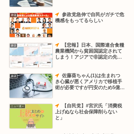
けてしまうｗｗｗｗｗｗｗｗｗ
ｗｗｗｗ
参政党急伸で自民がガチで危
嫌儲
機感をもってるらしい
【悲報】日本、国際連合食糧
嫌儲
農業機関から貧困国認定されて
しまう！アジアで非認定の先進
国は中韓！
佐藤葵ちゃん(1)は生まれつ
嫌儲
き心臓が悪くアメリカで移植手
術が必要ですが円安のため5億3
千万円かかります。
【自民党】#宮沢氏「消費税
ニュー速＋
上げぬなら社会保障削らない
と」