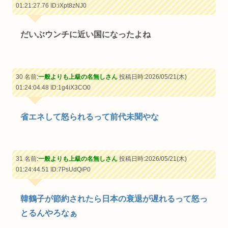
01:21:27.76
ID:iXpt8zNJ0
だいぶウンチに近い国になったよね
30 名前:
一般よりも上級の名無しさん
投稿日時:2026/05/21(木)
01:24:04.48
ID:1g4iX3CO0
省エネして怒られるって前代未聞やな
31 名前:
一般よりも上級の名無しさん
投稿日時:2026/05/21(木)
01:24:44.51
ID:7PsUdQiP0
韓鶴子が節約されたら日本の衰退が遅れるって怒っ
とるんやろなぁ