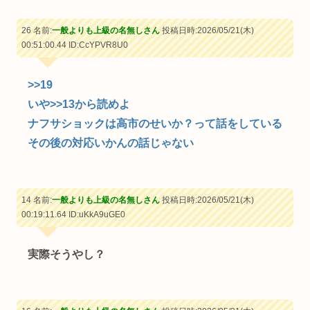
26 名前:
一般よりも上級の名無しさん
投稿日時:2026/05/21(木)
00:51:00.44
ID:CcYPVR8U0
>>19
いや
>>13
から読めよ
ナフサショックは高市のせいか？って話をしている
その後の対応いかんの話じゃない
14 名前:
一般よりも上級の名無しさん
投稿日時:2026/05/21(木)
00:19:11.64
ID:uKkA9uGE0
実際そうやし？