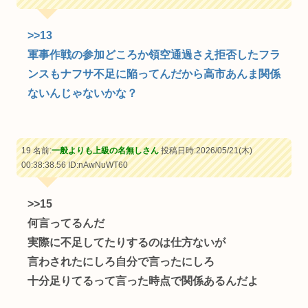
>>13
軍事作戦の参加どころか領空通過さえ拒否したフラ
ンスもナフサ不足に陥ってんだから高市あんま関係
ないんじゃないかな？
19 名前:
一般よりも上級の名無しさん
投稿日時:2026/05/21(木)
00:38:38.56
ID:nAwNuWT60
>>15
何言ってるんだ
実際に不足してたりするのは仕方ないが
言わされたにしろ自分で言ったにしろ
十分足りてるって言った時点で関係あるんだよ