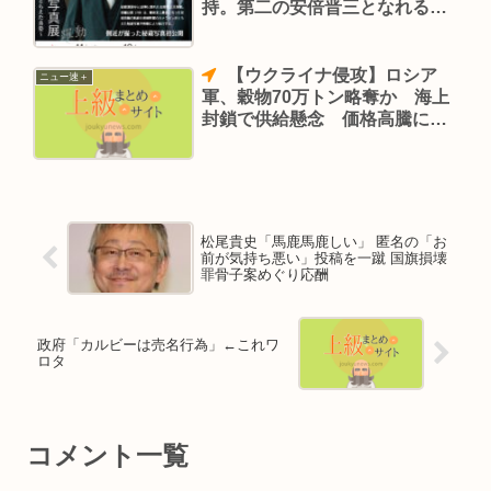
持。第二の安倍晋三となれる
か？
【ウクライナ侵攻】ロシア
ニュー速＋
軍、穀物70万トン略奪か 海上
封鎖で供給懸念 価格高騰に拍
車
松尾貴史「馬鹿馬鹿しい」 匿名の「お
前が気持ち悪い」投稿を一蹴 国旗損壊
罪骨子案めぐり応酬
政府「カルビーは売名行為」←これワ
ロタ
コメント一覧