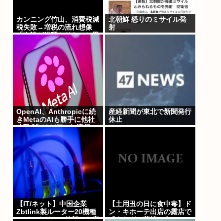
カンニング竹山、消費税減
北朝鮮 怒りのミサイル発
税失敗→増税の流れ想像
射
「次誰が総理やりたいと思
います？」
OpenAI、Anthropicに続
産経新聞が東北で新聞発行
きMetaのAIも勝手に他社
休止
攻撃 嘘ξけど何これ流行っ
てんの？
【IT/ネット】中国企業
【土用丑の日に食中毒】ド
Zbtlink製ルーター20機種
ン・キホーテ出店の露店で
にバックドア、外部から完
「うなぎの蒲焼」食べ14