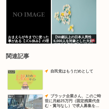
全制御のおそれ
人が発熱や下痢
おまえらが今までに使った
【50歳以上の日本人男性
事がある【ズル休み】の理
6,000人を対象とした大規
由
模研究】高齢男性の性的な
最優先事項は性的興奮
関連記事
自民党はもうだめとして
なんJ
ブラック企業さん、このご時
嫌儲
世に月給25万円（固定残業代含
む・賞与なし）で求人募集をか