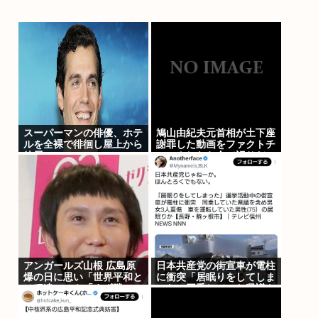
スーパーマンの俳優、ホテ
鳩山由紀夫元首相が土下座
ルを全裸で徘徊し屋上から
謝罪した動画をファクトチ
放尿
ェックしたら全て誤りだっ
た事が判明
アンガールズ山根 広島原
日本共産党の街宣車が電柱
爆の日に思い「世界平和と
に衝突「居眠りをしてしま
は程遠い」も「まず隣にい
った」同乗していた県議を
る人に優しい気持ちを」
含め男女3人重傷