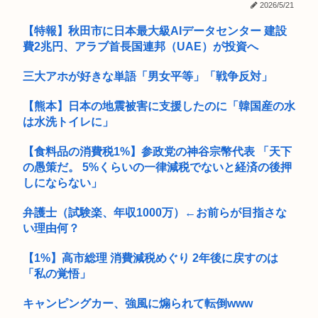
2026/5/21
【警告】社会人「スムージーにキウイ皮ごと入れよ。これ美容
【特報】秋田市に日本最大級AIデータセンター 建設
にいいん...
費2兆円、アラブ首長国連邦（UAE）が投資へ
【動画】大量の牧草を運んでいたトラクターさん、踏切で動け
なくなり...
三大アホが好きな単語「男女平等」「戦争反対」
顧客の現金1700万円預かったまま… 七十七銀元行員が行方不
【熊本】日本の地震被害に支援したのに「韓国産の水
明
は水洗トイレに」
Amazon配達員、ブチギレる
【食料品の消費税1%】参政党の神谷宗幣代表 「天下
の愚策だ。 5%くらいの一律減税でないと経済の後押
【動画】FC版ドラクエ4のラナルータの演出が凄いと話題。フ
ァミコ...
しにならない」
トリコって今思うと惜しい漫画だったよね
弁護士（試験楽、年収1000万）←お前らが目指さな
い理由何？
最近のワンピース、20年やってた話なんだったの？ってくらい
内容が...
【1%】高市総理 消費減税めぐり 2年後に戻すのは
「私の覚悟」
女子高生さん、顔面にクマ撃退スプレーを噴射されて救助要請
してしま...
キャンピングカー、強風に煽られて転倒www