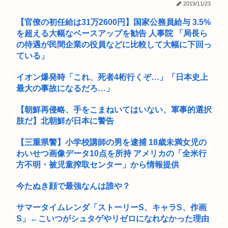
2019/11/23
15歳少女に薬と酒飲ませカラオケ店で性的暴行、動画撮影 54
ス...
歳無...
【官僚の初任給は31万2600円】国家公務員給与 3.5%
を超える大幅なベースアップを勧告 人事院 「局長ら
いまさらps5買ってもいいかな？
の待遇が民間企業の役員などに比較して大幅に下回っ
【朗報】イオン、ポケカを「小・中学生限定販売」に 転売ヤ
ている」
ー対策が...
イオン爆発時「これ、死者4桁行くぞ…」「日本史上
熊本県知事「ボランティア受け入れ態勢整いました！週末は万
最大の事故になるだろ…」
全な準備...
【朝鮮再侵略、手をこまねいてはいない、軍事的選択
【画像】マジで復活して欲しいAV女優www
肢だ】北朝鮮が日本に警告
ゼンゼロのベーグル計画やってみたら面白すぎてワロタwww
【三重県警】小学校講師の男を逮捕 18歳未満女児の
中学生「嫌儲では大卒が貧乏で、高卒が金持ちが多い 無能な大
わいせつ画像データ10点を所持 アメリカの「全米行
卒の集...
方不明・被児童搾取センター」から情報提供
【熊本】「金銭欲しさから…」空き家に侵入して約250万円相
今たぬき顔で最強なんは誰や？
当を盗...
サマータイムレンダ「ストーリーS、キャラS、作画
【画像】波乗りギャルメスガキが発見される ‍♀
S」←こいつがシュタゲやリゼロになれなかった理由