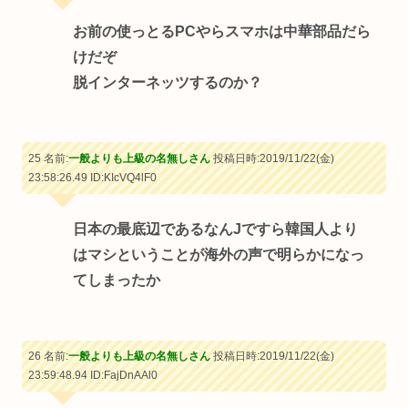
お前の使っとるPCやらスマホは中華部品だら
けだぞ
脱インターネッツするのか？
25 名前:
一般よりも上級の名無しさん
投稿日時:2019/11/22(金)
23:58:26.49
ID:KIcVQ4lF0
日本の最底辺であるなんJですら韓国人より
はマシということが海外の声で明らかになっ
てしまったか
26 名前:
一般よりも上級の名無しさん
投稿日時:2019/11/22(金)
23:59:48.94
ID:FajDnAAl0