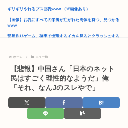
ギリギリやれるブス巨乳www （※画像あり）
なんで日本って原爆落とされたの？
【画像】お乳にすべての栄養が注がれた肉体を持つ、見つかる
「ヘイジャップ、お前のとこの学校の先生が児ポ持ってるぞ」
www
逮...
部屋作りゲーム、確率で出現するイカを見るとクラッシュする
共産党、1700件もの虚偽の赤旗購読申し込みをした人を偽計業
不具合が...
務妨...
霜降り明星粗品さん、後輩芸人のファンから苦言を呈されブチ
ぺこぱ松蔭寺「みんな右とか左とか拘りすぎ。思想関係なく応
ホーム
ニュー速
ギレ発狂...
援しよう...
【悲報】中国さん「日本のネット
フナ釣りもハマりだすとヤバいんだよなぁ…
菅直人元総理、再評価されるwww
民はすごく理性的なようだ」俺
【画像】どえらい乳のJSが発見される
【正論】中国政府「日本は原爆の被害者面を辞め、原爆が落と
「それ、なんJのスレやで」
された原...
高2生徒の家に侵入し、わいせつ 高2男子を逮捕
童貞ワイ、バイト先のJDに飲みに誘われる！
中国製ルーター20機種にバックドア、外部から完全制御のおそ
れ
高市早苗政権「円安ホクホクゥ！財政健全化は目指さない！で
も介入は...
路上で小学生に痴漢行為 男子高校生（16）逮捕
トランプ「結局のところ(次期大統領選で)私たちはJ.D.(バン