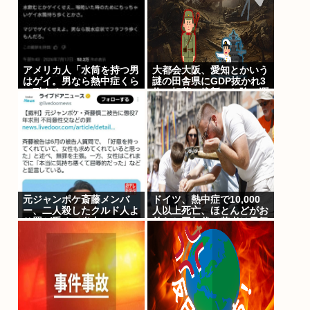
アメリカ人「水筒を持つ男
大都会大阪、愛知とかいう
はゲイ。男なら熱中症くら
謎の田舎県にGDP抜かれ3
い耐えろ」
位に転落。維新のお陰で潤
ってるはずじゃ？
元ジャンポケ斎藤メンバ
ドイツ、熱中症で10,000
ー、二人殺したクルド人よ
人以上死亡、ほとんどがお
り罰が重くて炎上www
前らと同年代で若者は元気