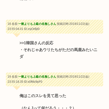
18 名前:
一般よりも上級の名無しさん
投稿日時:2019/11/22(金)
23:55:04.01
ID:zsjOrBjI0
>>1
韓国さんの反応
・それじゃあウリたちがただの馬鹿みたいニ
ダ
19 名前:
一般よりも上級の名無しさん
投稿日時:2019/11/22(金)
23:55:18.35
ID:s0fMz9pF0
俺はこのスレを見て思った
（なんJって何だろう・・・？）