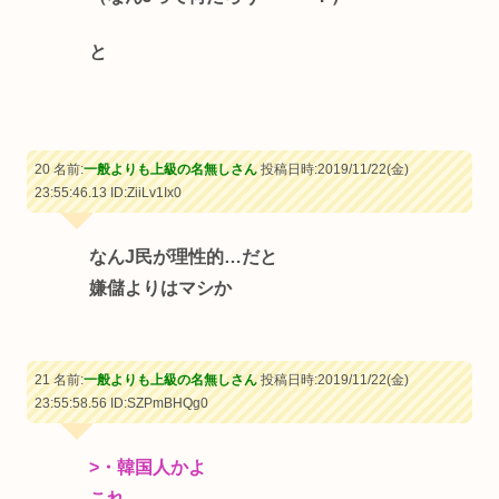
と
20 名前:
一般よりも上級の名無しさん
投稿日時:2019/11/22(金)
23:55:46.13
ID:ZiiLv1Ix0
なんJ民が理性的…だと
嫌儲よりはマシか
21 名前:
一般よりも上級の名無しさん
投稿日時:2019/11/22(金)
23:55:58.56
ID:SZPmBHQg0
>・韓国人かよ
これ