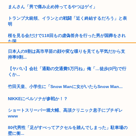
まんさん「男で痛み止め持ってるやつはゲイ」
トランプ大統領、イランとの戦闘「近く終結するだろう」と表
明
桜を見る会だけで118回もの虚偽答弁を行った男が国葬をされ
た国、...
日本人の9割は高市早苗の顔や変な喋りを見ても平気だから支
独身女教師(29)「はいはいどうせ私は生き遅れ独身ですよ！(酒
持率9割...
グ...
【ヤバい】会社「通勤の交通費5万円ね」俺「…徒歩(0円)で行
トランプ「悪夢のオバマ政権！景気が悪いのはオバマのせい」
くか...
30すぎて童貞は流石に精神疾患
竹田天皇、小学生に「Snow Manに女がいたらSnow Man...
高市首相が今日8/6に広島で開いた「会見」首相と官邸•広島の
NIKKEにペルソナが参戦か！？
記者...
ショートスリーパー堀大輔、高須クリニック息子にブチギレ
中国新聞「高市総理は非核三原則堅持をはっきり言わなかっ
www
た、看過で...
80代男性「足がすべってアクセルを踏んでしまった」駐車場の
【動画】アメリカ人、タイヤをホイールにはめるため火薬を投
壁に衝...
入→爆発...