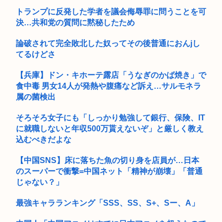
トランプに反発した学者を議会侮辱罪に問うことを可
決…共和党の質問に黙秘したため
論破されて完全敗北した奴ってその後普通におんjし
てるけどさ
【兵庫】ドン・キホーテ露店「うなぎのかば焼き」で
食中毒 男女14人が発熱や腹痛など訴え…サルモネラ
属の菌検出
そろそろ女子にも「しっかり勉強して銀行、保険、IT
に就職しないと年収500万貰えないぞ」と厳しく教え
込むべきだよな
【中国SNS】床に落ちた魚の切り身を店員が…日本
のスーパーで衝撃=中国ネット「精神が崩壊」「普通
じゃない？」
最強キャラランキング「SSS、SS、S+、Sー、A」