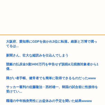
大阪府、愛知県にGDPを抜かれ3位に転落。維新と万博で潤っ
てるは...
新聞さん、壮大な縦読みを仕込んでしまう
競艇の払戻金3億3400万円を申告せず脱税&元税務対象者から1
億...
障がい者手帳、健常者でも簡単に取得できるものだったwww
サッカー審判の佐藤隆治・西村雄一、韓国の試合前に性接待を
受けてい...
職場の中年独身男性にお盆休みの予定を聞いた結果wwww