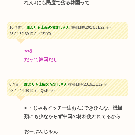
なんJにも民度で劣る韓国って…
16 名前:
一般よりも上級の名無しさん
投稿日時:2019/11/22(金)
23:54:32.39
ID:5IIKJZLY0
>>5
だって韓国だし
6 名前:
一般よりも上級の名無しさん
投稿日時:2019/11/22(金)
23:49:44.08
ID:YToQwKpz0
> ・じゃあイッチ一生おんJできひんな、機械
類にも少なからず中国の材料使われてるから
おーぷんじゃん