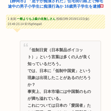
【静岡市】「息子が痴漢された」住宅街の路上で帰宅
途中の男子小学生に痴漢行為か 16歳男子学生を逮捕
1 名前:
一般よりも上級の名無しさん
投稿日時:2019/11/22(金)
23:46:23.14
ID:l5gIVoga0
「低制日貨（日本製品ボイコッ
ト）」という言葉は多くの人が良く
知っているだろう。
では、日本に「低制中国貨」という
現象は出現したことがあるのだろう
か？
事実上、日本市場には中国製のもの
が満ち溢れている。
これについては日本の「愛国者」た