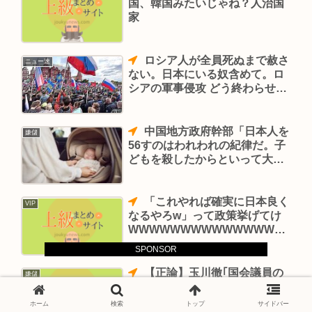
国、韓国みたいじゃね？人治国
家
ロシア人が全員死ぬまで赦さ
ニュー速
ない。日本にいる奴含めて。ロ
シアの軍事侵攻 どう終わらせ
る？
中国地方政府幹部「日本人を
嫌儲
56すのはわれわれの紀律だ。子
どもを殺したからといって大し
たことではない。米国は毎日何
百人も殺している」
「これやれば確実に日本良く
VIP
なるやろw」って政策挙げてけ
WWWWWWWWWWWWWWW
WWWWWWWWWWWWWWW
SPONSOR
WWWWWWWWWWWWWWW
【正論】玉川徹｢国会議員の
嫌儲
給料を半額にするなら国民も緊
急事態宣言を受け入れる｣
ホーム
検索
トップ
サイドバー