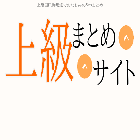
上級国民御用達でおなじみの5chまとめ