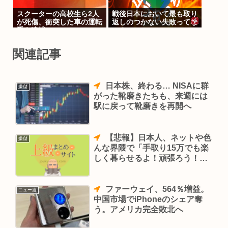
スクーターの高校生ら2人
戦後日本において最も取り
が死傷、衝突した車の運転
返しのつかない失敗ってな
手を逮捕
に？
関連記事
日本株、終わる… NISAに群
嫌儲
がった靴磨きたちも、来週には
駅に戻って靴磨きを再開へ
【悲報】日本人、ネットや色
嫌儲
んな界隈で「手取り15万でも楽
しく暮らせるよ！頑張ろう！」
という意見が噴出しだす。w
もう終わりだね
ファーウェイ、564％増益。
ニュー速
中国市場でiPhoneのシェア奪
う。アメリカ完全敗北へ