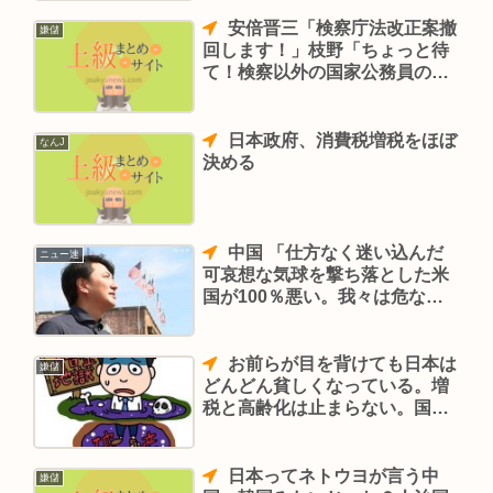
安倍晋三「検察庁法改正案撤
嫌儲
回します！」枝野「ちょっと待
て！検察以外の国家公務員の定
年延長は撤回すんなよ！」
日本政府、消費税増税をほぼ
なんJ
決める
中国 「仕方なく迷い込んだ
ニュー速
可哀想な気球を撃ち落とした米
国が100％悪い。我々は危ない
国ではない」
お前らが目を背けても日本は
嫌儲
どんどん貧しくなっている。増
税と高齢化は止まらない。国の
借金も増えていく
日本ってネトウヨが言う中
嫌儲