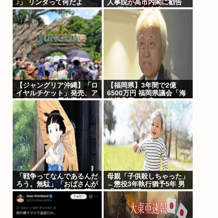
♪」 リンダって何だよ
人事院が高市内閣に勧告
3%超えは2年連続
【ジャングリア沖縄】「ロ
【福岡県】3年間で2億
イヤルチケット」発売、ア
6500万円 福岡県議会「海
トラクション優先案内、ソ
外視察費」公表
フトドリンク飲み放題、ス
パ利用、駐車場無料…大人
29700円
「戦争ってなんであるんだ
母親「子供殺しちゃった」
ろう。無駄」「おばさんが
←懲役3年執行猶予5年 男
いじわる」「火垂るの墓」
「チンポ舐めちゃった」←
を見た小学生 耳をふさぎ
懲役7年
ハンカチで顔を覆う子も