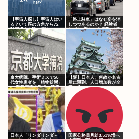
【宇宙人探し】宇宙人はい
「路上駐車」はなぜ姿を消
る？いて座の方角から72
しつつあるのか？ 経験者
秒間捉えた強い電波、50
わずか2割という衝撃!「昔
年間正体分からぬ
は普通だった光景」が変わ
「Wow！信号」…「合理
り始めた理由とは
的に考えると、宇宙人から
の信号の可能性」
京大病院、手術ミスで50
【謎】日本人、何故か名古
代女性患者を「植物状態」
屋に殺到。人口増加数が全
に 脳腫瘍摘出手術で腫瘍
国一位に
の無い部位を摘出してしま
う
日本人「リンダリンダ～
国家公務員月給3.51%増へ