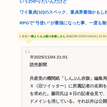
いうのやりたいんだけど
ワイ童貞(32)のスペック、童貞界最強かもし
RPGで"弓使い"が最強になった事、一度も無
1 名前:
一般よりも上級の名無しさん
投稿日時:2025/11/04(火) 22:34:
※2025/11/04 21:01
読売新聞
共産党の機関紙「しんぶん赤旗」編集
Ｘ（旧ツイッター）に所属記者の名刺
を求めた。藤田氏は４日の記者会見で
ドメインも消している。それ以外は公