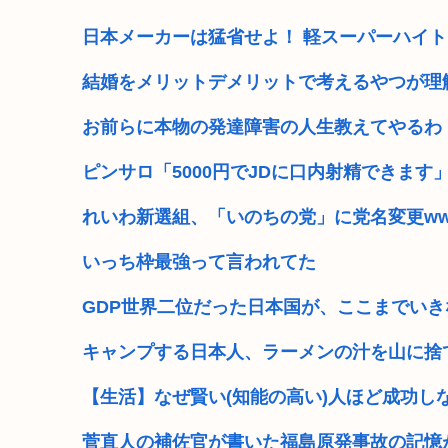
ヨーロッパの渇水ガチでヤバそう、イギリスは7月の降水
日本メーカーは猛省せよ！ 軽スーパーハイト
さもしい熊本県民「食事、ベッド、エアコン」を政
結婚をメリットデメリットで考えるやつが理
靖国神社、軍服コスプレでの参拝を禁止へ
お前らに本物の発達障害の人生教えてやるわ
【高市】トランプ「イランが核入手したら2分でイタリ
ピンサロ「5000円でJDに口内射精できます
NISAのせいで少子化加速してるけどこれ本当に政策と
れいわ新選組、「いのちの党」に党名変更w
高市早苗「袴田さんを犯人だと思ってないわよ！判決が
いっち枠最強って言われてた
【維新速報】副首都・大阪都「大阪万博の跡地を “お金
GDP世界二位だった日本国が、ここまでい
キャンプする日本人、ラーメンの汁を山に捨
【生活】なぜ賢い(知能の高い)人ほど成功し
菅直人の補佐官が書いた福島原発事故の記憶