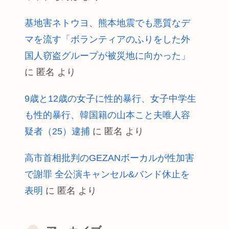
基地害ネトウヨ、熊本地震でも悪質なデ
マを流す「ボランティアのふりをした外
国人窃盗グループが被災地に向かった」
に
匿名
より
9歳と12歳の女子に性的暴行、女子中学生
も性的暴行、韓国籍の山本こと夫唯人容
疑者（25）逮捕
に
匿名
より
高市首相批判のGEZANボーカルが性加害
で謝罪 全公演キャンセル&バンド休止を
表明
に
匿名
より