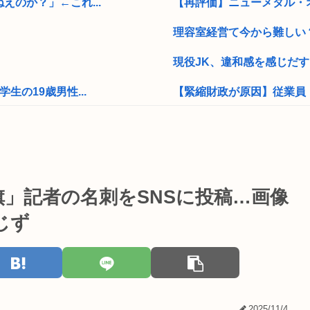
のか？」←これ...
【再評価】ニューメタル・オ
理容室経営て今から難しい
現役JK、違和感を感じだす
の19歳男性...
【緊縮財政が原因】従業員
の？」「なんで...
ショートスリーパーさん「
なぜ普通の日本...
タイの学校で14歳少年が銃乱
ャ
大学教授「勉強もスポーツも
」記者の名刺をSNSに投稿…画像
【特大悲報】ウーバーチー
じず
霊を侮辱」
ファン付き作業着使用男性熱
たら周りがコソ...
シャングリラフロンティア
翌朝、河川敷に...
【画像】こういうブラに乳
2025/11/4