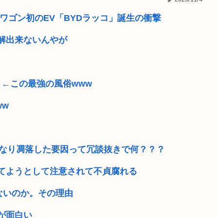
量がゼロに ...
夏休みのイオンモール、おぱ
ワゴン初のEV「BYDラッコ」誕生の衝撃
府に切望。
辺野古転覆女子生徒死亡事故
解出来ないんやが
夏休みの小学生「よっしゃ、
ア滅亡させられ...
かつや「感謝祭」で超特大セ
」←この最強の風俗www
して合ってる...
警視庁「車カスの飯塚幸三を
ww
到底承服できな...
UPSっている？ 使ってる
持ち向けの別...
男の娘まんさん「男水着チ
きなり凋落した要因って冗談抜きで何？？？
てようとして注意されて不貞腐れる
ないのか。その理由
が面白い