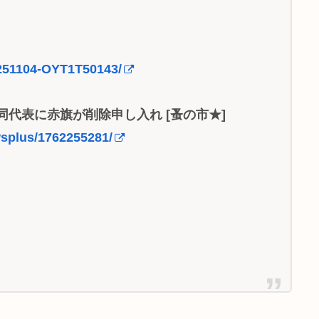
20251104-OYT1T50143/
代表に赤旗が削除申し入れ [蚤の市★]
ewsplus/1762255281/