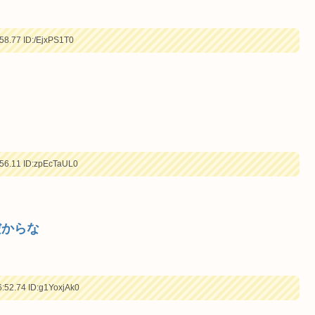
58.77
ID:/EjxPS1T0
56.11
ID:zpEcTaUL0
だからな
:52.74
ID:g1YoxjAk0