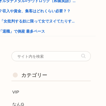
ルタナメタル=ラウドロック（和製英語）...
？収入や資金、集客はどれくらい必要？？
「女批判する奴に限って女でヌイてたりす...
「退職」で倒産 最多ペース
寝たほうがいいのでは？」にブチギレ
射 祖父母と教師5人などを殺し自...
親の収入で決まる。環境がないと出来るわ...
ズ、キモ過ぎて大炎上
カテゴリー
中症で死亡 スポーツドリンクやゼリー飲...
VIP
ってこれなんで人気なの
首ひっかけてる女の子ｗｗｗ
なんG