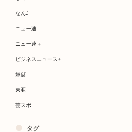
ーいを強調した薄着の女子小中学生だらけ...
なんJ
、遺族が『辺野古転覆事件の全容解明と再...
ニュー速
宅飲みするぞ！！」→コーラ,ミロ,カル...
ニュー速＋
ール！！人気メニューが税抜150円引き...
ビジネスニュース+
逮捕しなくていい理由を考えるために10...
奴いる？
嫌儲
ャレンジしてみた」 エ口過ぎると話題に
東亜
芸スポ
タグ