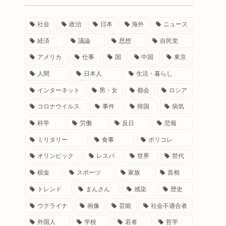
社会
政治
日本
海外
ニュース
経済
議論
思想
自民党
アメリカ
仕事
国
中国
東京
人間
日本人
生活・暮らし
インターネット
男・女
都会
ロシア
コロナウイルス
事件
韓国
病気
科学
労働
反日
悲報
ミリタリー
食事
ポリコレ
オリンピック
レスバ
世界
世代
税金
スポーツ
家族
首相
トレンド
まんさん
感染
歴史
ウクライナ
画像
芸能
社会不適合者
外国人
学校
若者
哲学