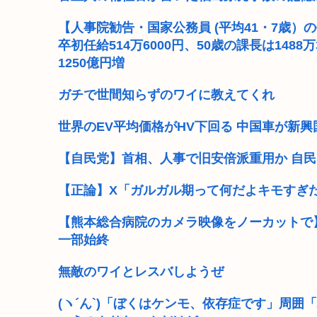
【人事院勧告・国家公務員 (平均41・7歳）の
卒初任給514万6000円、50歳の課長は148
1250億円増
ガチで世間知らずのワイに教えてくれ
世界のEV平均価格がHV下回る 中国車が新
【自民党】首相、人事で旧安倍派重用か 自民
【正論】X「ガルガル期って何だよキモすぎ
【熊本総合病院のカメラ映像をノーカットで】
一部始終
無敵のワイとレスバしようぜ
(ヽ´ん`)「ぼくはケンモ、依存症です」周