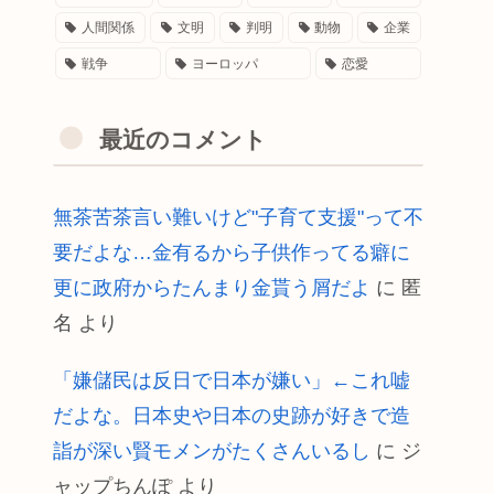
人間関係
文明
判明
動物
企業
戦争
ヨーロッパ
恋愛
最近のコメント
無茶苦茶言い難いけど"子育て支援"って不
要だよな…金有るから子供作ってる癖に
更に政府からたんまり金貰う屑だよ
に
匿
名
より
「嫌儲民は反日で日本が嫌い」←これ嘘
だよな。日本史や日本の史跡が好きで造
詣が深い賢モメンがたくさんいるし
に
ジ
ャップちんぽ
より