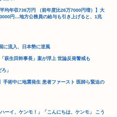
平均年収739万円 （前年度比26万7000円増）】大
8万3000円…地方公務員の給与も引き上げると、1兆
興国に流入、日本勢に逆風
「萩生田幹事長」案が浮上 世論反発警戒も
だろ」
手術中に地震発生 患者ファースト 医師ら緊迫の
囲「ハーイ、ケンモ！」「こんにちは、ケンモ」 こう