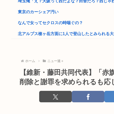
埼玉俺「え？大阪って西だよな？田舎だろ？西じゃねえ
東京のカーシェア汚い
なんで女ってセクロスの時喘ぐの？
北アルプス槍ヶ岳方面に1人で登山したとみられる大学生
コミュ障の独身おじに「機嫌悪い？」「なんで怒ってん
読売新聞さん、販売店が破産 高市早苗応援新聞なのに
ホーム
ニュー速＋
陰キャ女さん「顔出ししたろwwwどん!!!www」パシ
【維新・藤田共同代表】「赤旗
高市早苗、また怪しい経歴が出てくるwww
削除と謝罪を求められるも応
靖国神社、自衛官以外の軍服を禁止「コスプレは英
【画像】まんさん「貧乳だから男水着で市民プールいっ
【なにわ大阪】「こりゃひどいですね…」 花火大会の