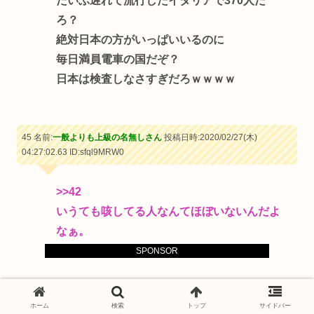
だいぶ遅れて流行したイタリアで370人だ
ろ？
絶対日本の方がいっぱいいるのに
毎日満員電車の国だぞ？
日本は検査しなさすぎだろｗｗｗｗ
45 名前:
一般よりも上級の名無しさん
投稿日時:2020/02/27(木)
04:27:02.63
ID:sfql9MRW0
>>42
いうても咳してる人なんてほぼいないんだよ
なぁ。
日本人、何人か抗体持ってる説
SPONSOR
ホーム
検索
トップ
サイドバー
54 名前:
一般よりも上級の名無しさん
投稿日時:2020/02/27(木)