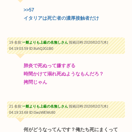
>>57
イタリアは死亡者の濃厚接触者だけ
19 名前:
一般よりも上級の名無しさん
投稿日時:2020/02/27(木)
04:19:03.59
ID:8uhQJG1B0
肺炎で死ぬって嫌すぎる
時間かけて溺れ死ぬようなもんだろ？
拷問じゃん
21 名前:
一般よりも上級の名無しさん
投稿日時:2020/02/27(木)
04:19:33.68
ID:GwzWEWc80
何がどうなってんです？俺たち死にまくって