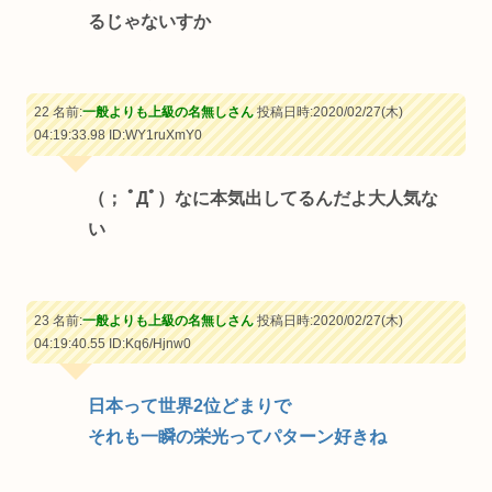
るじゃないすか
22 名前:
一般よりも上級の名無しさん
投稿日時:2020/02/27(木)
04:19:33.98
ID:WY1ruXmY0
（； ﾟДﾟ）なに本気出してるんだよ大人気な
い
23 名前:
一般よりも上級の名無しさん
投稿日時:2020/02/27(木)
04:19:40.55
ID:Kq6/Hjnw0
日本って世界2位どまりで
それも一瞬の栄光ってパターン好きね