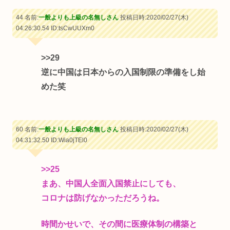
44 名前:
一般よりも上級の名無しさん
投稿日時:2020/02/27(木)
04:26:30.54
ID:tsCwUUXm0
>>29
逆に中国は日本からの入国制限の準備をし始
めた笑
60 名前:
一般よりも上級の名無しさん
投稿日時:2020/02/27(木)
04:31:32.50
ID:Wia0jTEl0
>>25
まあ、中国人全面入国禁止にしても、
コロナは防げなかっただろうね。
時間かせいで、その間に医療体制の構築と