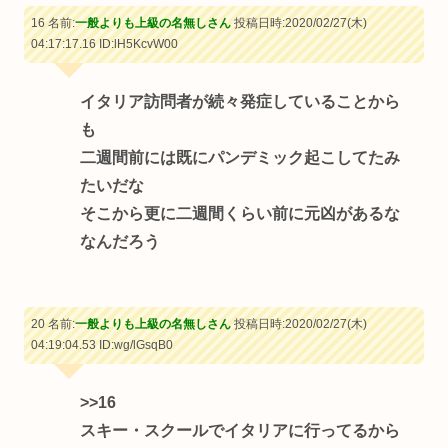
16 名前:
一般よりも上級の名無しさん
投稿日時:2020/02/27(木)
04:17:17.16
ID:lH5KcvW00
イタリア訪問者が続々発症していることから
も
二週間前には既にパンデミック起こしてたみ
たいだな
そこから更に二週間くらい前に元凶があるな
なんだろう
20 名前:
一般よりも上級の名無しさん
投稿日時:2020/02/27(木)
04:19:04.53
ID:wg/lGsqB0
>>16
スキー・スクールでイタリアに行ってるから