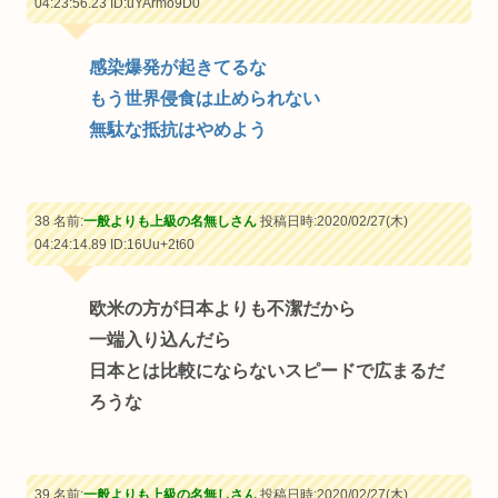
04:23:56.23
ID:uYArmo9D0
感染爆発が起きてるな
もう世界侵食は止められない
無駄な抵抗はやめよう
38 名前:
一般よりも上級の名無しさん
投稿日時:2020/02/27(木)
04:24:14.89
ID:16Uu+2t60
欧米の方が日本よりも不潔だから
一端入り込んだら
日本とは比較にならないスピードで広まるだ
ろうな
39 名前:
一般よりも上級の名無しさん
投稿日時:2020/02/27(木)