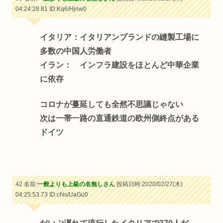
04:24:28.81
ID:Kq6/Hjnw0
イタリア：イタリアンブランドの縫製工場に
多数の中国人労働者
イラン： インフラ建設をほとんど中華企業
に依存
コロナが蔓延しても全然不思議じゃない
次は一帯一路の直通鉄道の欧州側終点がある
ドイツ
42 名前:
一般よりも上級の名無しさん
投稿日時:2020/02/27(木)
04:25:53.73
ID:cNs/UaGu0