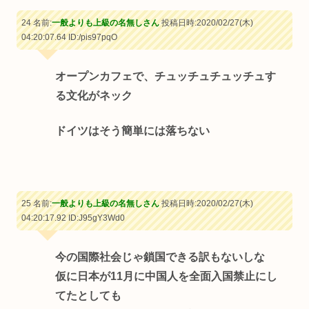
24 名前:
一般よりも上級の名無しさん
投稿日時:2020/02/27(木)
04:20:07.64
ID:/pis97pqO
オープンカフェで、チュッチュチュッチュす
る文化がネック
ドイツはそう簡単には落ちない
25 名前:
一般よりも上級の名無しさん
投稿日時:2020/02/27(木)
04:20:17.92
ID:J95gY3Wd0
今の国際社会じゃ鎖国できる訳もないしな
仮に日本が11月に中国人を全面入国禁止にし
てたとしても