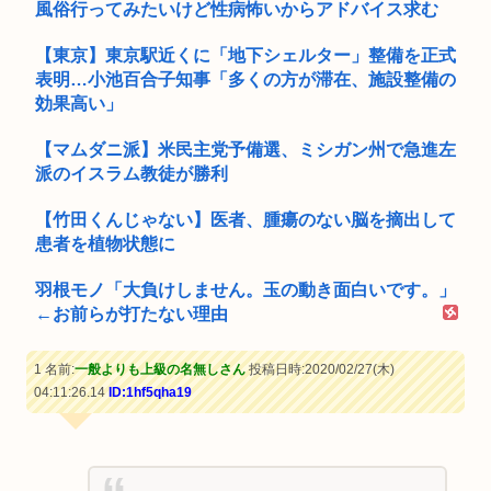
風俗行ってみたいけど性病怖いからアドバイス求む
【東京】東京駅近くに「地下シェルター」整備を正式
表明…小池百合子知事「多くの方が滞在、施設整備の
効果高い」
【マムダニ派】米民主党予備選、ミシガン州で急進左
派のイスラム教徒が勝利
【竹田くんじゃない】医者、腫瘍のない脳を摘出して
患者を植物状態に
羽根モノ「大負けしません。玉の動き面白いです。」
←お前らが打たない理由
1 名前:
一般よりも上級の名無しさん
投稿日時:2020/02/27(木)
04:11:26.14
ID:1hf5qha19