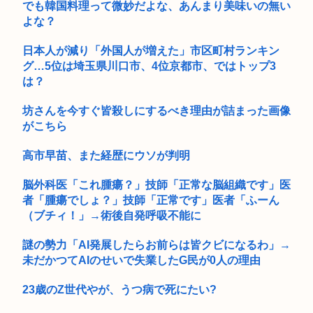
でも韓国料理って微妙だよな、あんまり美味いの無い
よな？
日本人が減り「外国人が増えた」市区町村ランキン
グ…5位は埼玉県川口市、4位京都市、ではトップ3
は？
坊さんを今すぐ皆殺しにするべき理由が詰まった画像
がこちら
高市早苗、また経歴にウソが判明
脳外科医「これ腫瘍？」技師「正常な脳組織です」医
者「腫瘍でしょ？」技師「正常です」医者「ふーん
（ブチィ！」→術後自発呼吸不能に
謎の勢力「AI発展したらお前らは皆クビになるわ」→
未だかつてAIのせいで失業したG民が0人の理由
23歳のZ世代やが、うつ病で死にたい?