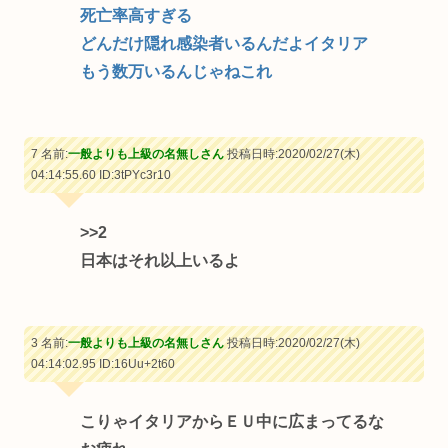
死亡率高すぎる
どんだけ隠れ感染者いるんだよイタリア
もう数万いるんじゃねこれ
7 名前:
一般よりも上級の名無しさん
投稿日時:2020/02/27(木)
04:14:55.60
ID:3tPYc3r10
>>2
日本はそれ以上いるよ
3 名前:
一般よりも上級の名無しさん
投稿日時:2020/02/27(木)
04:14:02.95
ID:16Uu+2t60
こりゃイタリアからＥＵ中に広まってるな