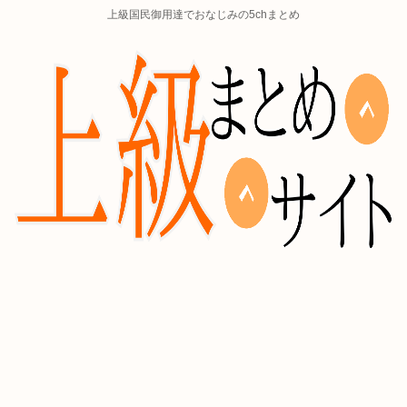
上級国民御用達でおなじみの5chまとめ