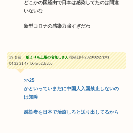
どこかの国経由で日本は感染してたのは間違
いないな
新型コロナの感染力強すぎだわ
29 名前:
一般よりも上級の名無しさん
投稿日時:2020/02/27(木)
04:22:21.47
ID:4wp2dvvb0
>>25
かといっていまだに中国人入国禁止しないの
は知障
感染者を日本で治療しろと送り出してるから