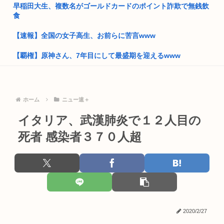
早稲田大生、複数名がゴールドカードのポイント詐欺で無銭飲
童貞は必ず3のパルを選んでしまう画像www
食
元れいわ議員の大石あきこ、活動停止
【速報】全国の女子高生、お前らに苦言www
小池百合子 東京駅近くに上級国民用シェルター整備を正式表明
【覇権】原神さん、7年目にして最盛期を迎えるwww
物価...
国を貶める事は絶対に許さない日本人、失敗企業や地方衰退を
熊本県民「俺たち逆らわねえだぁ！自民党様に従いますだ
エンタメ...
ぁ！」➡その...
ホーム
ニュー速＋
熊本県知事「ボランティア受け入れ態勢整いました！週末は万
お前らお盆の準備をしたか？国父安倍晋三が天国から帰ってく
全な準備...
るぞ
イタリア、武漢肺炎で１２人目の
MARCHって高学歴なの？
死者 感染者３７０人超
ジャップはいい加減、戦争加害について認めるべき
友達「お前の彼女ブッサイク過ぎやろｗｗ」ワイ「だよなｗｗ
小泉進次郎「北朝鮮に厳重に抗議し、強く非難した」
ｗさっさ...
日本さん食料自給率が過去最低に 25年度37% 主要先進で圧倒
俺「…」担任「…くん！俺くん！ちゃんと授業聞いてって何度
的...
m」俺「...
トランプ大統領、イランとの戦闘「近く終結するだろう」と表
早稲田大生、複数名がゴールドカードのポイント詐欺で無銭飲
2020/2/27
明
食