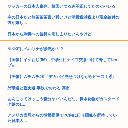
サッカーの日本人審判、韓国とつるみ不正してたのがバレる
今の日本だと無茶苦茶言い難いけど消費税減税より現金給付の
方が嬉し...
日本から刺青への偏見を消し去りたいんやけど
嬢「腰振りゆっくりだったね❤」ぼく「あはは…」
NIKKEにペルソナが参戦か！？
サウジアラビアから米国への石油輸出がゼロにー過去40年間で
【画像】イケおじ(56)、中学生にナイフ突きつけて脅してレ●
前例の...
プw...
米農家「60kg作って1万8000円…コストは2万以上…」米は
【画像】ムチムチJK「デカパイ見せつけながらピース！✌」
高...
外環道と圏央道 事故でおわる 高市
イスラエル高官「日本よ、原爆式典とか被害者面やめね？中国
人虐殺し...
あんこってけっこう糖分ヤバいんだな。炭水化物がカスタード
七越の1...
氷河期世代『ルッキズムが一番酷かったのは00年代、こういう
チャラ...
アメリカ当局からの情報提供でPC内に口り画像を所持してい
た日本人...
トランプ大統領、支持率34%と完全に終わる