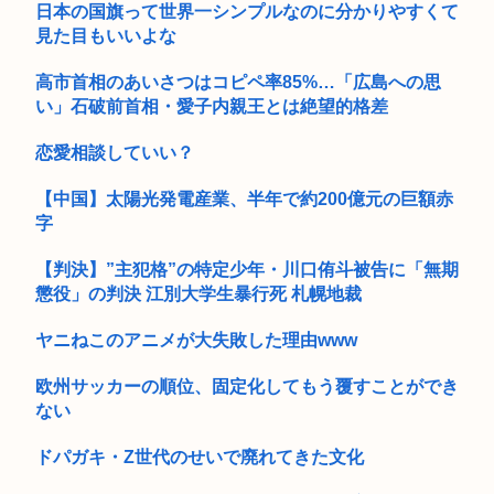
日本の国旗って世界一シンプルなのに分かりやすくて
80代男性「足がすべってアクセルを踏んでしまった」駐車場の
見た目もいいよな
壁に衝...
高市首相のあいさつはコピペ率85%…「広島への思
公共の場所でこっそり金玉をかくシミュレーションゲーム
い」石破前首相・愛子内親王とは絶望的格差
「Ball ...
恋愛相談していい？
【ぐらんぶる】人妻です
【中国】太陽光発電産業、半年で約200億元の巨額赤
安倍昭恵「なんで安倍晋三が殺されたのか今でもわからない」
字
【画像】このハゲにやられたJKがたくさんいるという事実
【判決】”主犯格”の特定少年・川口侑斗被告に「無期
ネトウヨ「高市さんは人工関節なんだ！膝をついて被災者の話
懲役」の判決 江別大学生暴行死 札幌地裁
聞くとか...
ヤニねこのアニメが大失敗した理由www
『徹子の部屋』きょう7日の内容を急きょ変更 「追悼・寿美花
代さん...
欧州サッカーの順位、固定化してもう覆すことができ
ない
渡邊渚さん「私がPTSDと診断された当時、世間にはまだPTSD
と...
ドパガキ・Z世代のせいで廃れてきた文化
【画像】やばすぎる家が発見されるwww