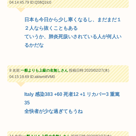
04:14:45.79
ID:QSfiQ1Ic0
日本も今日から少し寒くなるし、まだまだ１
２人なら抜くこともある
ていうか、肺炎死扱いされている人が何人い
るかだな
8 名前:
一般よりも上級の名無しさん
投稿日時:2020/02/27(木)
04:15:19.69
ID:aklwm8VM0
Italy 感染383 +60 死者12 +1 リカバー3 重篤
35
全快者が少な過ぎてもうね