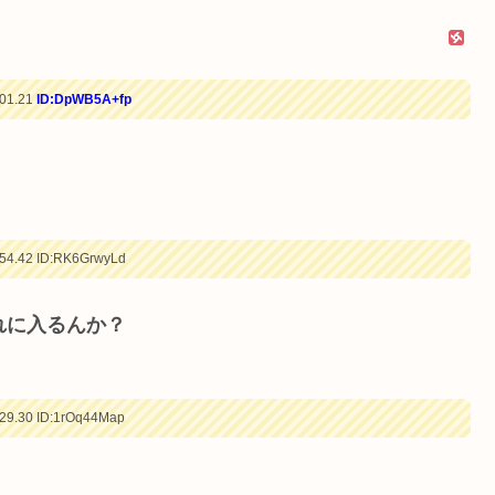
01.21
ID:DpWB5A+fp
54.42
ID:RK6GrwyLd
れに入るんか？
29.30
ID:1rOq44Map