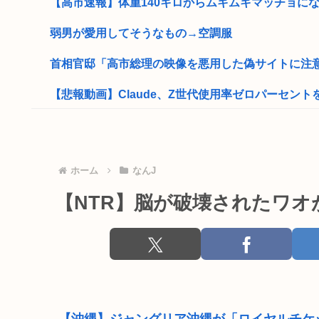
【高市速報】体重140キロからムキムキマッチョになっ
弱男が愛用してそうなもの→空調服
首相官邸「高市総理の映像を悪用した偽サイトに注
【悲報動画】Claude、Z世代使用率ゼロパーセント
部下♀（23）「彼氏と同棲してます」 係長ワイ（36歳
高市政府「原油調達コストはみんなで負担してもら
ホーム
なんJ
「わしは大家さんだから」「私も大家さん」「おいらも
【NTR】脳が破壊されたワオ
【高市】「フキハラのプロ」高市早苗のほっぺたをプク
愛国保守「日本人を減らし海外投資の利益でBIやって日
なんだか『一般人』がどんどん貧しくなってない？いい
高市早苗の消費税減税、93%が「賛成」www