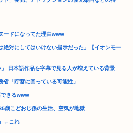
ット」発売、アトラクションの優先案内などの特
破壊してしま...
障害年金受給大学生ワイ、
5だったwww
【高校野球】熊本代表の有明
ヌードになってた理由www
国AI
【動画】公園の水飲み場で前
ポルノ動画でシコってる若者
”は絶対にしてはいけない指示だった」【イオンモー
」
栃木県はなぜ不人気なのか
い」 日本語作品を字幕で見る人が増えている背景
そういや最近お前ら自虐風
 総務省「貯蓄に回っている可能性」
暴行 「性...
日本人の9割は高市早苗の顔
護できるwww
35歳こどおじ孫の生活、空気が地獄
」←これ