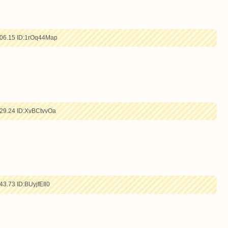
06.15
ID:1rOq44Map
29.24
ID:XvBCtvvOa
43.73
ID:BUyjfEIl0