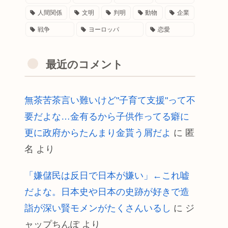
人間関係
文明
判明
動物
企業
戦争
ヨーロッパ
恋愛
最近のコメント
無茶苦茶言い難いけど"子育て支援"って不
要だよな…金有るから子供作ってる癖に
更に政府からたんまり金貰う屑だよ
に
匿
名
より
「嫌儲民は反日で日本が嫌い」←これ嘘
だよな。日本史や日本の史跡が好きで造
詣が深い賢モメンがたくさんいるし
に
ジ
ャップちんぽ
より