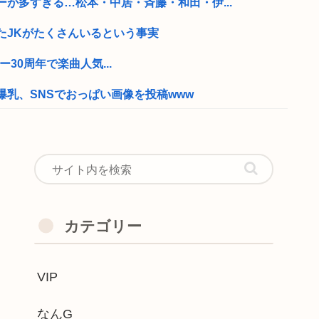
が多すぎる…松本・中居・斉藤・和田・伊...
たJKがたくさんいるという事実
デビュー30周年で楽曲人気...
乳、SNSでおっぱい画像を投稿www
指す漫画、ついに発見される その名も...
億3400万円を得るも確定申告せず逮...
近隣飲食店での無銭飲食はやめてください...
行見つかる
カテゴリー
、ドリカム、スピッツがまだ現役なの凄...
VIP
クセルを踏んでしまった」駐車場の壁に衝...
うめえ」うざい奴「その組み合わせNGや...
なんG