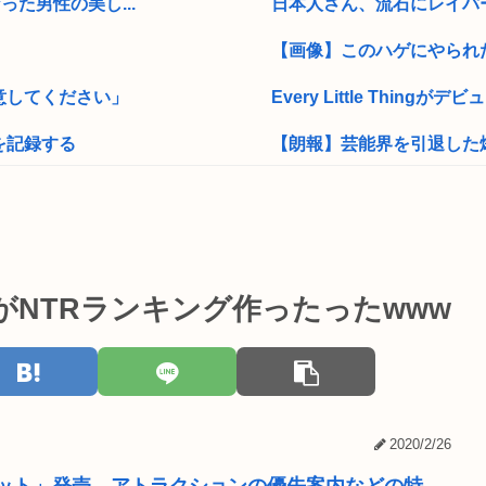
た男性の美し...
日本人さん、流石にレイパー
【画像】このハゲにやられ
意してください」
Every Little Thingが
を記録する
【朗報】芸能界を引退した爆
童貞）「え...
女子高生がプロ野球選手を目
うわよ！」
25歳の税務署職員、競艇で3
」「わしもじゃ...
早稲田大学「学生の皆さん、
がNTRランキング作ったったwww
ッと膨らませて...
【動画】エッチなJCの修
本人は遊んで...
X「B’z、ミスチル、サザン
加減、僕みたい...
80代男性「足がすべってア
2020/2/26
ワイ「納豆と卵の組み合わせ