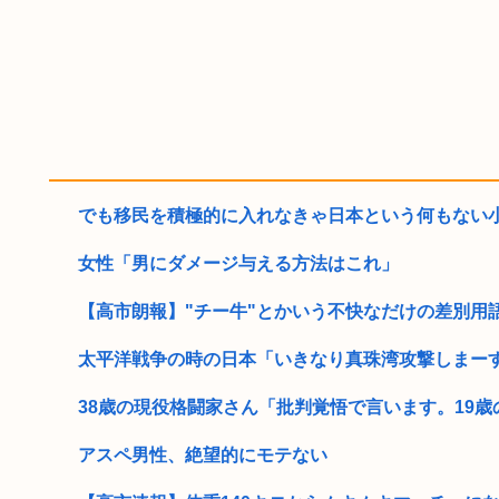
でも移民を積極的に入れなきゃ日本という何もない小さ
女性「男にダメージ与える方法はこれ」
【高市朗報】"チー牛"とかいう不快なだけの差別用語、
太平洋戦争の時の日本「いきなり真珠湾攻撃しまーす！
38歳の現役格闘家さん「批判覚悟で言います。19歳の
アスペ男性、絶望的にモテない