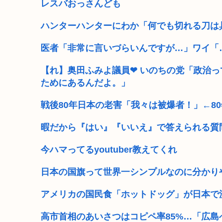
レスバおっさんども
ハンターハンターにわか「何でも切れる刀は
医者「非常に言いづらいんですが…」ワイ「
【れ】奥田ふみよ議員❤‍ いのちの党「政治
ためにあるんだよ。」
戦後80年日本の老害「我々は被爆者！」←8
暇だから『はい』『いいえ』で答えられる質
今ハマってるyoutuber教えてくれ
日本の国旗って世界一シンプルなのに分かり
アメリカの国民食「ホットドッグ」が日本で
高市首相のあいさつはコピペ率85%…「広