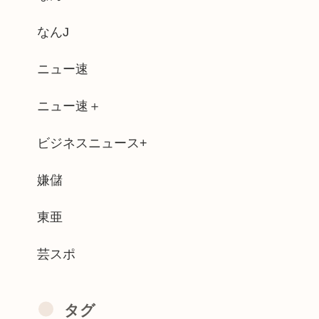
就活や院試に必死な同期を高みの見物www
なんJ
高校が9回2アウトから大逆転勝利！！！...
ニュー速
屈みで水を飲む女子、危うく乳が見えてし...
ニュー速＋
の23%が俺は人生の敗者だと思ってるこ...
ビジネスニュース+
自慢しなくなったよな？
嫌儲
や変な喋りを見ても平気だから支持率9割...
東亜
芸スポ
タグ