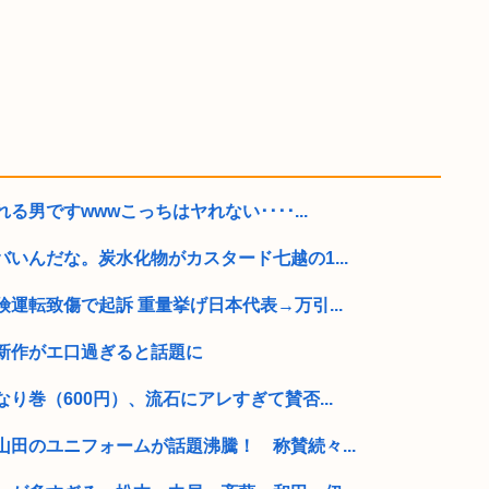
男ですwwwこっちはヤれない････...
いんだな。炭水化物がカスタード七越の1...
運転致傷で起訴 重量挙げ日本代表→万引...
新作がエ口過ぎると話題に
り巻（600円）、流石にアレすぎて賛否...
田のユニフォームが話題沸騰！ 称賛続々...