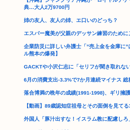
【沖縄】ジャングリア沖縄が「ロイヤルチケ
典…大人2万9700円
ロシア軍、キエフ州にある物流倉庫総面積の50%以上を
姉の友人、友人の姉、エ口いのどっち？
国家情報局のスパイ通報フォーム、マイクロソフト36
エスパー魔美が父親のデッサン練習のために
【人類滅亡】テスト中のAIの脱走が相次ぐ。今度は中
高市首相、出張マッサージへ
企業防災に詳しい弁護士「”売上金を金庫に
ル熊本の爆発】
【熊本地震】厚労省「被災者に10万円貸し付けます
GACKTや小沢仁志に「セリフが聞き取れな
【画像】小池百合子×高市早苗
6月の消費支出-3.3%で7か月連続マイナス
【高市】ゴラム(56歳)、女子中学生をナイフで脅し性的
落合博満の晩年の成績(1991-1998)、ギリ擁
【動画】89歳認知症祖母とその面倒を見てる
外国人「豚汁出すな！イスラム教に配慮しろ