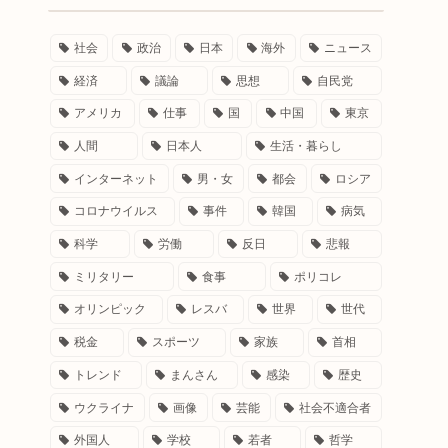
社会
政治
日本
海外
ニュース
経済
議論
思想
自民党
アメリカ
仕事
国
中国
東京
人間
日本人
生活・暮らし
インターネット
男・女
都会
ロシア
コロナウイルス
事件
韓国
病気
科学
労働
反日
悲報
ミリタリー
食事
ポリコレ
オリンピック
レスバ
世界
世代
税金
スポーツ
家族
首相
トレンド
まんさん
感染
歴史
ウクライナ
画像
芸能
社会不適合者
外国人
学校
若者
哲学