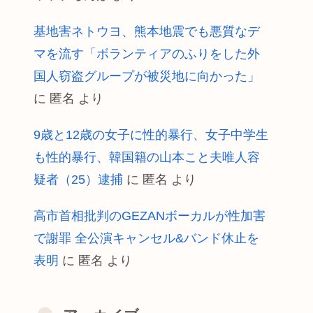
基地害ネトウヨ、熊本地震でも悪質なデ
マを流す「ボランティアのふりをした外
国人窃盗グループが被災地に向かった」
に
匿名
より
9歳と12歳の女子に性的暴行、女子中学生
も性的暴行、韓国籍の山本こと夫唯人容
疑者（25）逮捕
に
匿名
より
高市首相批判のGEZANボーカルが性加害
で謝罪 全公演キャンセル&バンド休止を
表明
に
匿名
より