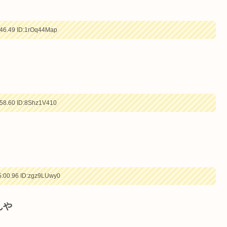
46.49
ID:1rOq44Map
58.60
ID:8Shz1V410
:00.96
ID:zgz9LUwy0
んや