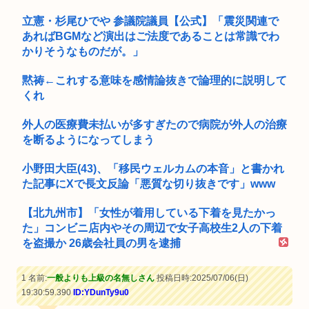
立憲・杉尾ひでや 参議院議員【公式】「震災関連で
あればBGMなど演出はご法度であることは常識でわ
かりそうなものだが。」
黙祷←これする意味を感情論抜きで論理的に説明して
くれ
外人の医療費未払いが多すぎたので病院が外人の治療
を断るようになってしまう
小野田大臣(43)、「移民ウェルカムの本音」と書かれ
た記事にXで長文反論「悪質な切り抜きです」www
【北九州市】「女性が着用している下着を見たかっ
た」コンビニ店内やその周辺で女子高校生2人の下着
を盗撮か 26歳会社員の男を逮捕
1 名前:
一般よりも上級の名無しさん
投稿日時:2025/07/06(日)
19:30:59.390
ID:YDunTy9u0