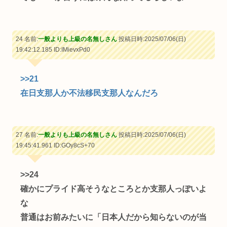
24 名前:
一般よりも上級の名無しさん
投稿日時:2025/07/06(日)
19:42:12.185
ID:IMievxPd0
>>21
在日支那人か不法移民支那人なんだろ
27 名前:
一般よりも上級の名無しさん
投稿日時:2025/07/06(日)
19:45:41.961
ID:GOy8cS+70
>>24
確かにプライド高そうなところとか支那人っぽいよ
な
普通はお前みたいに「日本人だから知らないのが当