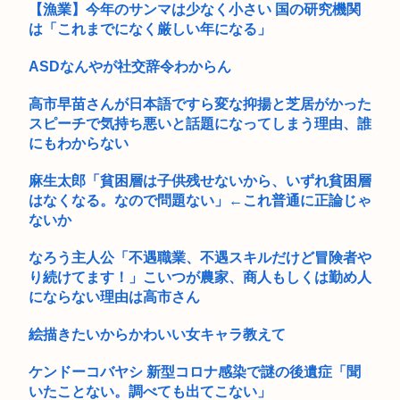
【漁業】今年のサンマは少なく小さい 国の研究機関
は「これまでになく厳しい年になる」
VIP発の流行を作りたい！٩( ‘ω’ )و
早稲田大生、複数名がゴールドカードのポイント詐欺で無銭飲
ASDなんやが社交辞令わからん
食
高市早苗さんが日本語ですら変な抑揚と芝居がかった
『ライザのアトリエ3』ウェディングドレス姿のライザがフィ
スピーチで気持ち悪いと話題になってしまう理由、誰
ギュア化...
にもわからない
【リスク3倍】お前ら「認知症」になりたくないなら酒をやめ
麻生太郎「貧困層は子供残せないから、いずれ貧困層
ろ
はなくなる。なので問題ない」←これ普通に正論じゃ
(っ´ω`c)幻想水滸伝STAR LEAPがついに明日、配信され...
ないか
【週販】Switch2『30,606台』PS5『10,107台』...
なろう主人公「不遇職業、不遇スキルだけど冒険者や
り続けてます！」こいつが農家、商人もしくは勤め人
(´;ω;`)お仕事終わったよ
にならない理由は高市さん
全国の女子高生、お前らに苦言www
絵描きたいからかわいい女キャラ教えて
ケンドーコバヤシ 新型コロナ感染で謎の後遺症「聞
いたことない。調べても出てこない」