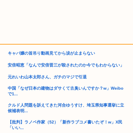
キャバ嬢の首吊り動画見てから涙が止まらない
安倍昭恵「なんで安倍晋三が殺されたのか今でもわからない」
元れいわ山本太郎さん、ガチのマジで引退
中国「なぜ日本の建物はダサくて古臭いんですか？w」Weibo
で1...
クルド人問題を訴えてきた河合ゆうすけ、埼玉県知事選挙に立
候補表明...
【批判】ラノベ作家（52）「新作ラブコメ書いたぞ！w」X民
「いい...