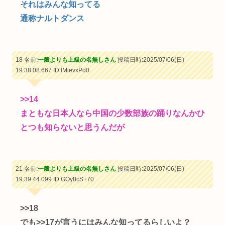
それはみんな知ってる
通称ナルトダンス
18 名前:
一般よりも上級の名無しさん
投稿日時:2025/07/06(日)
19:38:08.667
ID:IMievxPd0
>>14
まともな日本人なら中国の少数部族の踊りなんかひ
とつも知らないと思うんだが
21 名前:
一般よりも上級の名無しさん
投稿日時:2025/07/06(日)
19:39:44.099
ID:GOy8cS+70
>>18
でも
>>17
が言うにはみんな知ってるらしいよ？