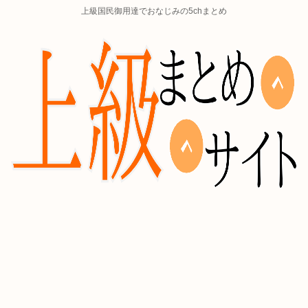
上級国民御用達でおなじみの5chまとめ