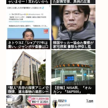
ゃいませー！言わないから
た財務官僚、異例の左遷
本社にクレームいれてやり
www
ましたよ！www
ネトウヨZ「レ●プで7年は
韓国サッカー協会わ警察が
重い。ジャンポケ斎藤は口
家宅捜索 書類を押収し監
封じに被害者殺した方がよ
督選考の過程を調査 <\`皿
かった」
´>
“獣人”共存の深夜アニメで
【悲報】NISA民、『オル
喫煙、違法薬物の連想シー
カン』『S&P500』
ンも…視聴者批判でBPO
『NASDAQ100』しか買わ
議論
ない