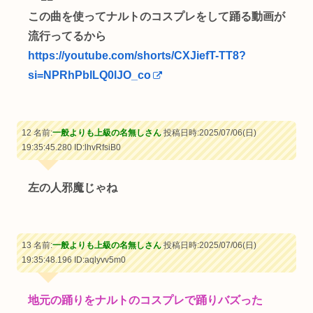
この曲を使ってナルトのコスプレをして踊る動画が
流行ってるから
https://youtube.com/shorts/CXJiefT-TT8?
si=NPRhPblLQ0lJO_co
12 名前:
一般よりも上級の名無しさん
投稿日時:2025/07/06(日)
19:35:45.280
ID:lhvRfsiB0
左の人邪魔じゃね
13 名前:
一般よりも上級の名無しさん
投稿日時:2025/07/06(日)
19:35:48.196
ID:aqlyvv5m0
地元の踊りをナルトのコスプレで踊りバズった