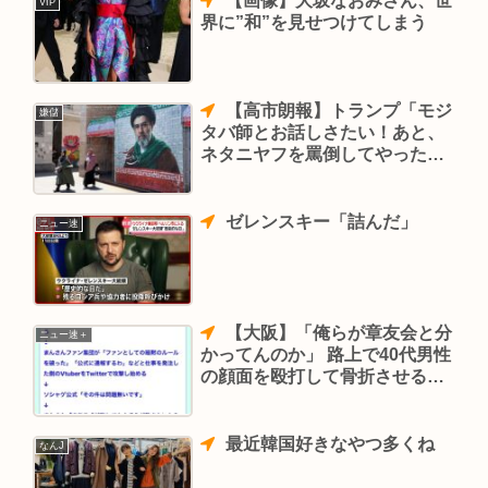
【画像】大坂なおみさん、世
VIP
界に”和”を見せつけてしまう
【高市朗報】トランプ「モジ
嫌儲
タバ師とお話しさたい！あと、
ネタニヤフを罵倒してやったわ
w」とのこと。いよいよイラン
と米国和解のキザシ
ゼレンスキー「詰んだ」
ニュー速
【大阪】「俺らが章友会と分
ニュー速＋
かってんのか」 路上で40代男性
の顔面を殴打して骨折させる
山口組系組員ら５人逮捕
最近韓国好きなやつ多くね
なんJ