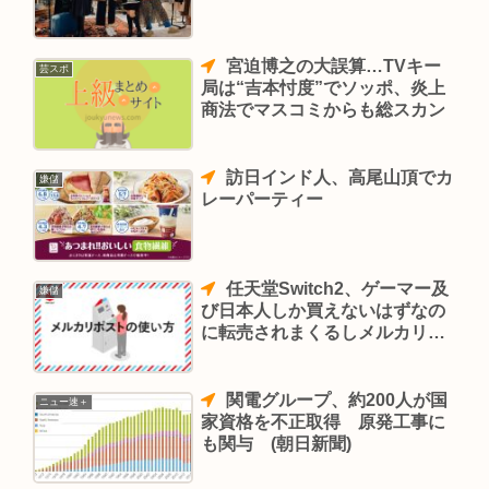
宮迫博之の大誤算…TVキー
芸スポ
局は“吉本忖度”でソッポ、炎上
商法でマスコミからも総スカン
訪日インド人、高尾山頂でカ
嫌儲
レーパーティー
任天堂Switch2、ゲーマー及
嫌儲
び日本人しか買えないはずなの
に転売されまくるしメルカリは
対策皆無。この国のモラルis何
処？
関電グループ、約200人が国
ニュー速＋
家資格を不正取得 原発工事に
も関与 (朝日新聞)