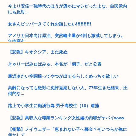
今より安倍一強時代のほうが遥かにマシだったよな。自民党内
にも反対...
女さんビッパーきてくれお話したい❗❗❗❗❗❗❗❗❗❗
アメリカ日本向け原油、突然輸出量が4割も激減してしまう。
年内高市...
【悲報】キオクシア、また死ぬ
童貞大学生ワイ、バイト先のJDに飲みに誘われる！！！
きゃりーぱみゅぱみゅ、本名が「桐子」だと公表
熊本大震災震度7 （死者数38人）
最近冷たい空調服ってやつが出てるらしくめっちゃ欲しい
職場のババアが熊本に寄せ書き書こうとか言い出した
高齢になっても絶対に免許返納しない人、77年生きた結果、圧
少女「強姦されました」→ 大阪地裁「14歳女性がありもしな
倒的な...
い被害...
路上で小学生に痴漢行為 男子高校生（16）逮捕
緊縮財政論者として知られる大物財務官僚、高市早苗の逆鱗に
触れ左遷
【悲報】高収入な職業ランキング女性編の内容がヤバイwww
開成→東大法学部トップのエース官僚もサナ(神戸大)には勝て
【衝撃】メイウェザー「恵まれない子へ募金？そいつらが俺に
なかっ...
何かして...