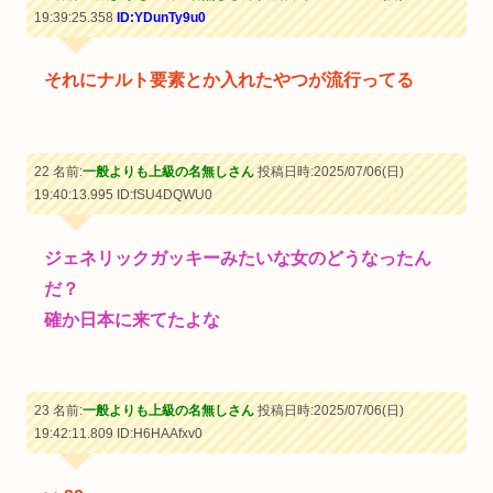
19:39:25.358
ID:YDunTy9u0
それにナルト要素とか入れたやつが流行ってる
22 名前:
一般よりも上級の名無しさん
投稿日時:2025/07/06(日)
19:40:13.995
ID:fSU4DQWU0
ジェネリックガッキーみたいな女のどうなったん
だ？
確か日本に来てたよな
23 名前:
一般よりも上級の名無しさん
投稿日時:2025/07/06(日)
19:42:11.809
ID:H6HAAfxv0