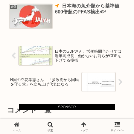
日本海の魚介類から基準値
嫌儲
600倍超のPFAS検出🐟
日本のGDPさん、労働時間当たりでは
近年高成長、働かないお前らがGDPを
下げてる模様
N国の立花孝志さん、「参政党から国民
を守る党」を立ち上げ代表になる
SPONSOR
コメント一覧
コメントをどうぞ
ホーム
検索
トップ
サイドバー