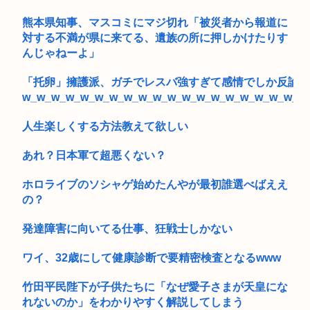
熊本県知事、マスコミにマジ切れ「被災者から報道に
対する不満が県に来てる、遺族の所に押しかけたりす
んじゃねーよ」
「托卵」擁護派、ガチでレスバ強すぎて感情でしか反論で
w_w_w_w_w_w_w_w_w_w_w_w_w_w_w_w_w_w_w_w
人生楽しくする方法教えて欲しい
あれ？日本軍て超悪くない？
ホロライブのソシャゲ始めたんやが最初誰選べばええ
の？
発達障害に向いてる仕事、狂戦士しかない
ワイ、32歳にして健康診断で要精密検査となるwww
竹田平民陛下が子供たちに「なぜ愛子さまが天皇にな
れないのか」をわかりやすく解説してしまう