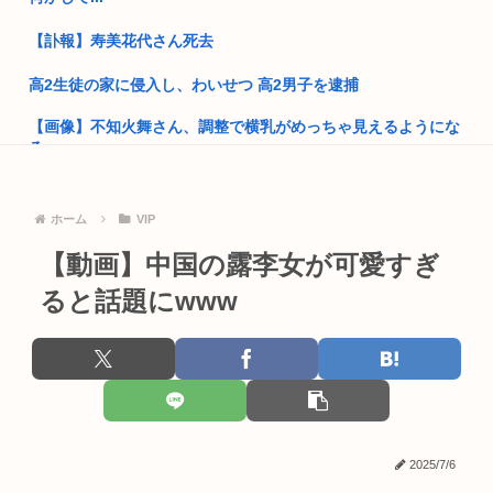
就職氷河期世代が救われる方法
【訃報】寿美花代さん死去
自民党「日本人56す56す56す56す56すコロスコロスコロ
ス…...
高2生徒の家に侵入し、わいせつ 高2男子を逮捕
【画像】不知火舞さん、調整で横乳がめっちゃ見えるようにな
熊本地震避難所で高市早苗の態度が非常に良いと話題
るwww
ドイツ人、熱中症で1ヶ月で9600人死亡www
娘の高校合格祝い中に相続のことで相談してくる女性からLINE
がき...
普通の日本人「アレ..?まともな政治議論できんの『自民党』し
ホーム
VIP
かな...
【ひろゆき他】Xのインフルエンサー達「高市さぁ、為替介入
【動画】中国の露李女が可愛すぎ
で我々の...
高市早苗「消費税減税の財源は今から考える」
ると話題にwww
ワイの上司がカラオケでT-BOLANばっかり歌うんやが
韓国人「え待って、何で日本の避難所って10年前と同レベルな
の(ド...
中部各地に危険度「Sランク」断層帯 専門家「南海トラフだけ
でなく...
部落民のことお前らの地域ってなんて言ってた？
女子高生さん、顔面にクマ撃退スプレーを噴射されて救助要請
中国大使館に侵入した自衛官（24）、動機を告白「中国の強硬
してしま...
外交を...
2025/7/6
【高額療養費】パブコメに5千件 負担増巡り反対殺到