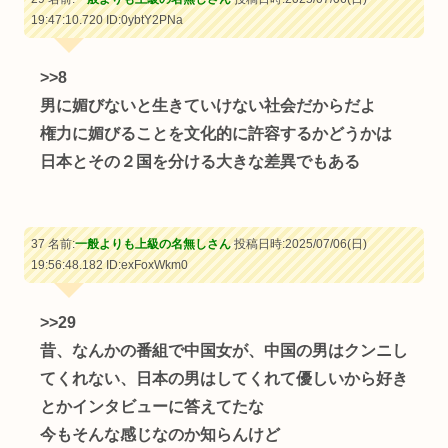
19:47:10.720
ID:0ybtY2PNa
>>8
男に媚びないと生きていけない社会だからだよ
権力に媚びることを文化的に許容するかどうかは
日本とその２国を分ける大きな差異でもある
37 名前:
一般よりも上級の名無しさん
投稿日時:2025/07/06(日)
19:56:48.182
ID:exFoxWkm0
>>29
昔、なんかの番組で中国女が、中国の男はクンニし
てくれない、日本の男はしてくれて優しいから好き
とかインタビューに答えてたな
今もそんな感じなのか知らんけど