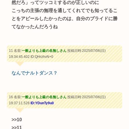
然だろ」ってツッコミするのが正しいのに
こっちの主張の無理を通してくれてでも知ってるこ
とをアピールしたかったのは、自分のプライドに勝
てなかったんだろうね
11 名前:
一般よりも上級の名無しさん
投稿日時:2025/07/06(日)
19:34:45.402
ID:QHrzhvN+0
なんでナルトダンス？
16 名前:
一般よりも上級の名無しさん
投稿日時:2025/07/06(日)
19:37:11.528
ID:YDunTy9u0
>>10
>>11