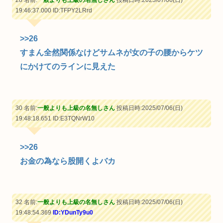
19:46:37.000
ID:TFPY2LRrd
>>26
すまん全然関係なけどサムネが女の子の腰からケツ
にかけてのラインに見えた
30 名前:
一般よりも上級の名無しさん
投稿日時:2025/07/06(日)
19:48:18.651
ID:E3TQNrW10
>>26
お金の為なら股開くよバカ
32 名前:
一般よりも上級の名無しさん
投稿日時:2025/07/06(日)
19:48:54.369
ID:YDunTy9u0