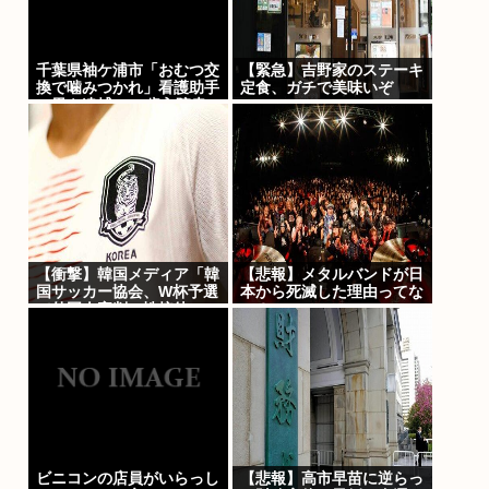
千葉県袖ケ浦市「おむつ交
【緊急】吉野家のステーキ
換で噛みつかれ」看護助手
定食、ガチで美味いぞ
の男を逮捕 90歳入院患
者の顔や腹を殴るなどケガ
させた疑い [8/6]
【衝撃】韓国メディア「韓
【悲報】メタルバンドが日
国サッカー協会、W杯予選
本から死滅した理由ってな
で外国人審判に性接待」
に？
ビニコンの店員がいらっし
【悲報】高市早苗に逆らっ