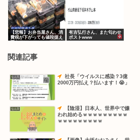
【悲報】お弁当屋さん、消
有吉弘行さん、また匂わせ
費税が下がっても値段据え
ポストwww
置き
関連記事
社長「ウイルスに感染？3億
なんG
2000万円払え？払います！😭」
【陰湿】日本人、世界中で嫌
なんG
われ始めるｗｗｗｗｗｗｗｗｗ
ｗｗｗｗｗｗｗｗｗ