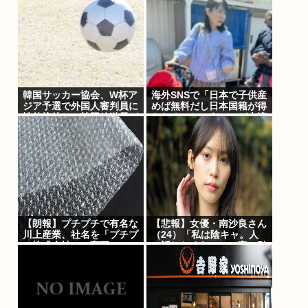
韓国サッカー協会、W杯ア
海外SNSで「日本で子供産
ジア予選で外国人審判員に
めば無料だし日本国籍が得
性的接待か…韓国放送局が
られる」というデマが大流
独占報道
行していた…:・
【朗報】プチプチで有名な
【悲報】女優・南沙良さん
川上産業、社名を「プチプ
（24）「私は陰キャ。人
チ株式会社」に変更www
と話したくないので家に引
きこもってPCでアニメを
観ていた
い」・・・・・・・・・