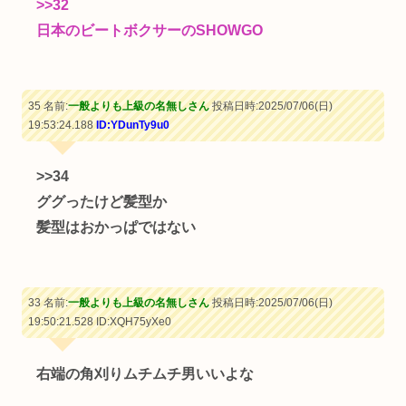
>>32
日本のビートボクサーのSHOWGO
35 名前:
一般よりも上級の名無しさん
投稿日時:2025/07/06(日)
19:53:24.188
ID:YDunTy9u0
>>34
ググったけど髪型か
髪型はおかっぱではない
33 名前:
一般よりも上級の名無しさん
投稿日時:2025/07/06(日)
19:50:21.528
ID:XQH75yXe0
右端の角刈りムチムチ男いいよな