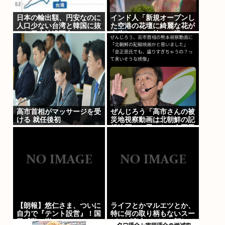
日本の輸出額、円安なのに
インド人「新規オープンし
人口少ない台湾と韓国に抜
た空港の花壇に綺麗な花が
かれ日本沈没死亡
自生してる！持って帰
ろ！」
高市首相がマッサージを受
ぜんじろう「高市さんの被
ける 就任後初
災地視察動画は北朝鮮の記
録映画かと思った。金正恩
でもあんなに盛らんぞ」
【朗報】悠仁さま、ついに
ライフとかマルエツとか、
自力で『テント設営』！国
特に何の取り柄もないスー
民感動の嵐www
パーが東京でデカい顔して