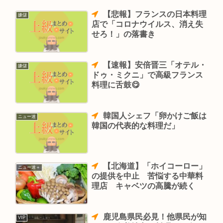
【悲報】フランスの日本料理
嫌儲
店で「コロナウイルス、消え失
せろ！」の落書き
【速報】安倍晋三「オテル・
嫌儲
ドゥ・ミクニ」で高級フランス
料理に舌鼓😋
韓国人シェフ「卵かけご飯は
ニュー速
韓国の代表的な料理だ」
【北海道】「ホイコーロー」
ニュー速＋
の提供を中止 苦悩する中華料
理店 キャベツの高騰が続く
鹿児島県民必見！他県民が知
VIP