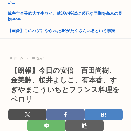
い...
国交省、四国新幹線実現のために需要や駅の位置・ルートなど
について...
障害年金受給大学生ワイ、就活や院試に必死な同期を高みの見
物www
埼玉川越に突如として「モスク」が自生 外国人「自分たちは作
ってな...
【画像】このハゲにやられたJKがたくさんいるという事実
自民党、古謝玄太の推薦を決定 沖縄県知事選
元区議団長 「共産党は義援金を被災地に持ってはいく。が、持
って行...
中国外交部「日本が”三国志”の史実を歪めて歴史を破壊した」
【パチ●コ】邪神ちゃんドロップキックのスロットを打ってる
ホーム
なんJ
熊本地震の夜に政治資金パーティーしてた福岡自民党「タイム
奴がヤバ...
【朗報】今日の安倍 百田尚樹、
マシーン...
自身のパソコンの中に宮沢りえや栗山千明やシャルロット・ゲ
金美齢、桜井よしこ、有本香、す
【映画悲報】日本(ジャップ)の映画界、完全に終わる…現代の
ンズブー...
女子高...
ぎやまこういちとフランス料理を
【画像】最近のJKダンス部、迫力がすごい
サッカーの日本人審判、韓国とつるみ不正してたのがバレる
ペロリ
ワイのせいで辞めたやつが3人もいたらしい
米農家「60kg作って1万8000円…コストは2万以上…」米は
高...
【画像】ワイのマッマ、若い頃はめちゃめちゃえっちな美人だ
ったww...