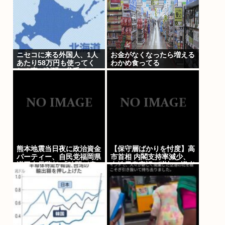
ニセコに来る外国人、1人
お金がなくなったら増える
あたり58万円も使ってく
わかめ食ってる
れる事が判明。貧乏ジャッ
プの4.6倍も使う模様
熊本地震当日夜に政治資金
【保守層ばかりを忖度】高
パーティー、自民党福岡県
市首相 内閣支持率減少、
議団会長辞任 「時間が戻
女性天皇容認が増加…識者
せるなら…後悔している」
に聞く「民意無視」の代償