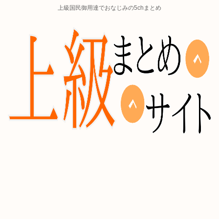
上級国民御用達でおなじみの5chまとめ