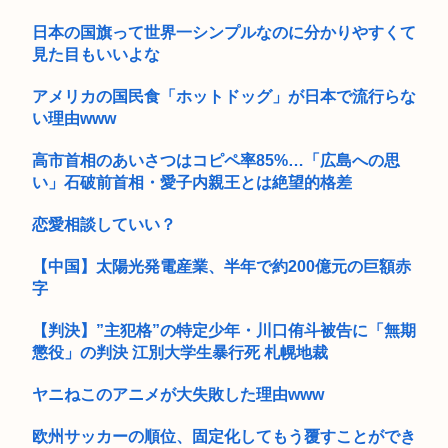
日本人が高級じゃなくなったため、高級海苔弁当ブーム終了
日本の国旗って世界一シンプルなのに分かりやすくて
www
見た目もいいよな
アメリカの国民食「ホットドッグ」が日本で流行らな
い理由www
高市首相のあいさつはコピペ率85%…「広島への思
い」石破前首相・愛子内親王とは絶望的格差
恋愛相談していい？
【中国】太陽光発電産業、半年で約200億元の巨額赤
字
【判決】”主犯格”の特定少年・川口侑斗被告に「無期
懲役」の判決 江別大学生暴行死 札幌地裁
ヤニねこのアニメが大失敗した理由www
欧州サッカーの順位、固定化してもう覆すことができ