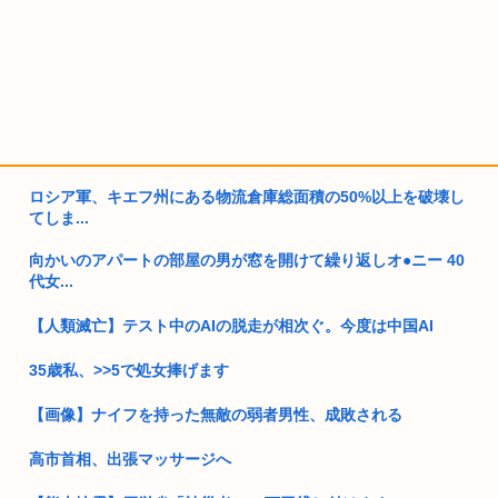
ロシア軍、キエフ州にある物流倉庫総面積の50%以上を破壊し
てしま...
向かいのアパートの部屋の男が窓を開けて繰り返しオ●ニー 40
代女...
【人類滅亡】テスト中のAIの脱走が相次ぐ。今度は中国AI
35歳私、>>5で処女捧げます
【画像】ナイフを持った無敵の弱者男性、成敗される
高市首相、出張マッサージへ