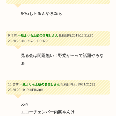
ﾖｲｼｮしとるんやろなぁ
9 名前:
一般よりも上級の名無しさん
投稿日時:2019/11/21(木)
23:25:28.44
ID:G2LLPDDZ0
見る会は問題無い！野党が～って話題やろな
ぁ
11 名前:
一般よりも上級の名無しさん
投稿日時:2019/11/21(木)
23:26:00.19
ID:ibPf6vlpH
>>9
エコーチェンバー内閣やんけ