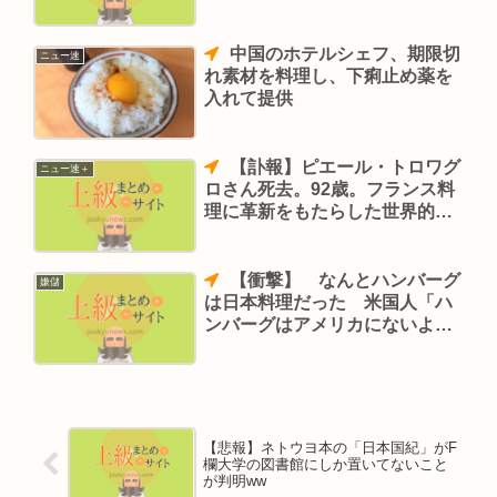
中国のホテルシェフ、期限切
ニュー速
れ素材を料理し、下痢止め薬を
入れて提供
【訃報】ピエール・トロワグ
ニュー速＋
ロさん死去。92歳。フランス料
理に革新をもたらした世界的シ
ェフ
【衝撃】 なんとハンバーグ
嫌儲
は日本料理だった 米国人「ハ
ンバーグはアメリカにないよ、
ほんと日本人って最高だぜ」
【悲報】ネトウヨ本の「日本国紀」がF
欄大学の図書館にしか置いてないこと
が判明ww