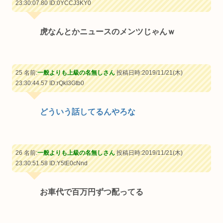
23:30:07.80
ID:0YCCJ3KY0
虎なんとかニュースのメンツじゃんｗ
25 名前:
一般よりも上級の名無しさん
投稿日時:2019/11/21(木)
23:30:44.57
ID:rQkI3Gtb0
どういう話してるんやろな
26 名前:
一般よりも上級の名無しさん
投稿日時:2019/11/21(木)
23:30:51.58
ID:Y5tE0cNnd
お車代で百万円ずつ配ってる