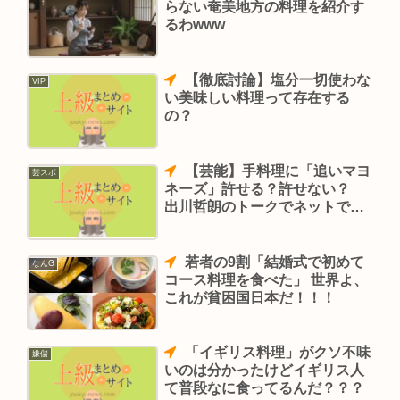
らない奄美地方の料理を紹介す
るわwww
【徹底討論】塩分一切使わな
VIP
い美味しい料理って存在する
の？
【芸能】手料理に「追いマヨ
芸スポ
ネーズ」許せる？許せない？
出川哲朗のトークでネットで賛
否
若者の9割「結婚式で初めて
なんG
コース料理を食べた」 世界よ、
これが貧困国日本だ！！！
「イギリス料理」がクソ不味
嫌儲
いのは分かったけどイギリス人
て普段なに食ってるんだ？？？