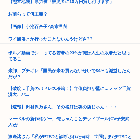
【熊本地震】厚労省「被災者に10万円貸し付けます」
お前らって何主義？
【画像】小池百合子×高市早苗
ワイ風俗とか行ったことないんやけどさ??
【動画】女さん「男と話してる時、おぱーい見てるのすぐわか
ポルノ動画でシコってる若者の23%が俺は人生の敗者だと思っ
る」
てるこ...
独身ケンモミン、1600万円で終の住処を購入…
米卸、ブチギレ「国民が米を買わないせいで84%も減益したん
だが？...
【天皇】すまん、小林よりしのりを支持するわ
【破綻…千賀のパドレス移籍！】年俸負担が壁に…メッツ千賀
【高市】ゴラム(56歳)、女子中学生をナイフで脅し性的暴行
滉大、パ...
「性...
【速報】田村保乃さん、その格好は夜の店じゃん・・・
5ちゃんのどこでもいいけど、日本人の税金使って日本人批判
してるゴ...
マーベルの新作格ゲー、俺ちゃんことデッドプール(CV子安武
人)が...
日本人て第二次世界大戦を巻き込まれた戦争だと思ってない？
この時期...
渡邊渚さん「私がPTSDと診断された当時、世間はまだPTSDと