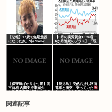
るの不思議だよな、普通
OK行くだろ
【悲報】17歳で無期懲役
【6月の実質賃金1.6%増、
になった奴、怖いwww
6か月連続のプラス】 「現
金給与総額53万1677円」
34年3カ月ぶり、前年同月
比3%以上増を5カ月連続で
維持…厚労省「毎月勤労統
計調査」
【保守層ばかりを忖度】高
【鹿児島】突然右折し路面
市首相 内閣支持率減少、
電車と衝突 乗っていた男
女性天皇容認が増加…識者
女3人は車を放置しダッシ
に聞く「民意無視」の代償
ュで逃走中
関連記事