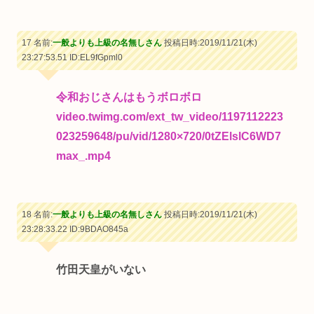
17 名前:
一般よりも上級の名無しさん
投稿日時:2019/11/21(木)
23:27:53.51
ID:EL9fGpml0
令和おじさんはもうボロボロ
video.twimg.com/ext_tw_video/1197112223
023259648/pu/vid/1280×720/0tZElslC6WD7
max_.mp4
18 名前:
一般よりも上級の名無しさん
投稿日時:2019/11/21(木)
23:28:33.22
ID:9BDAO845a
竹田天皇がいない