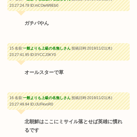
23:27:24.78
ID:mCOwW9Eb0
ガチパやん
15 名前:
一般よりも上級の名無しさん
投稿日時:2019/11/21(木)
23:27:41.95
ID:0YCCJ3KY0
オールスターで草
16 名前:
一般よりも上級の名無しさん
投稿日時:2019/11/21(木)
23:27:49.94
ID:/JUFkvoR0
北朝鮮はここにミサイル落とせば英雄に慣れ
るです