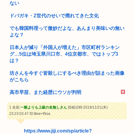
ない
ドパガキ・Z世代のせいで廃れてきた文化
でも韓国料理って微妙だよな、あんまり美味いの無い
よな？
日本人が減り「外国人が増えた」市区町村ランキン
グ…5位は埼玉県川口市、4位京都市、ではトップ3
は？
坊さんを今すぐ皆殺しにするべき理由が詰まった画像
がこちら
高市早苗、また経歴にウソが判明
1 名前:
一般よりも上級の名無しさん
投稿日時:2019/11/21(木)
23:23:03.47
ID:ttew+INsa
https://www.jiji.com/sp/article?