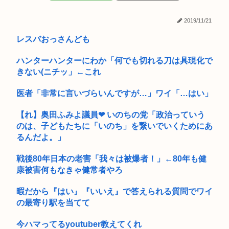
友達「お前の彼女ブッサイク過ぎやろｗｗ」ワイ「だよなｗｗ
ｗさっさ...
2019/11/21
早稲田大学「学生の皆さん、近隣飲食店での無銭飲食はやめて
レスバおっさんども
ください...
元EXILE・黒木啓司、妻・宮崎麗果被告へのDV事案で逮捕され
ハンターハンターにわか「何でも切れる刀は具現化で
て...
きない(ニチッ」←これ
外環道と圏央道 事故でおわる 高市
医者「非常に言いづらいんですが…」ワイ「…はい」
ケツで売れててプロゲーマーと結婚したグラドル、息子の「自
【れ】奥田ふみよ議員❤‍ いのちの党「政治っていう
閉スペク...
のは、子どもたちに「いのち」を繋いでいくためにあ
るんだよ。」
まん「レ●プされた」検事「ほんまか？」→疑った検事を裁判
で訴える
戦後80年日本の老害「我々は被爆者！」←80年も健
【画像】東出昌大の再婚相手の体があまりにすごいｗｗｗ
康被害何もなきゃ健常者やろ
中学生「嫌儲では大卒が貧乏で、高卒が金持ちが多い 無能な大
暇だから『はい』『いいえ』で答えられる質問でワイ
卒の集...
の最寄り駅を当てて
NIKKEにペルソナが参戦か！？
今ハマってるyoutuber教えてくれ