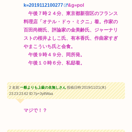
k=2019112100277
&g=pol
午後７時２４分、東京都新宿区のフランス
料理店「オテル・ドゥ・ミクニ」着。作家の
百田尚樹氏、評論家の金美齢氏、ジャーナリ
ストの桜井よしこ氏、有本香氏、作曲家すぎ
やまこういち氏と会食。
午後９時４９分、同所発。
午後１０時６分、私邸着。
2 名前:
一般よりも上級の名無しさん
投稿日時:2019/11/21(木)
23:23:23.62
ID:7p+3y8Waa
マジで！？