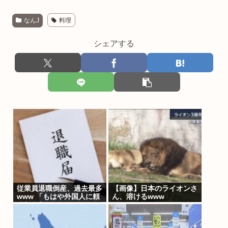
なんJ
料理
シェアする
従業員退職倒産、過去最多
【画像】日本のライオンさ
www 「もはや外国人に頼
ん、溶けるwww
るしかない」