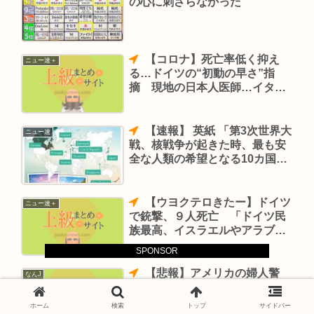
の心に刺さらなかった
【コロナ】死亡率低く抑え
ニュー速＋
る…ドイツの“初動の早さ”指
摘 現地の日本人医師…イタリ
ア12.7%、ドイツ2.3%
【速報】 英紙 「第3次世界大
ニュー速
戦、核戦争が起きた時、最も安
全な人類の希望となる10カ国を
公開」
【ウヨクテロきたー】ドイツ
ニュー速＋
で銃撃、９人死亡 「ドイツ民
族最高、イスラエルやアラブ系
諸国は絶滅」主張 容疑者(４３)
SPONSOR
は母親と家で死亡
【悲報】アメリカの婦人警
なんJ
官、マクドナルドを売ってもら
えず泣くwww
ホーム
検索
トップ
サイドバー