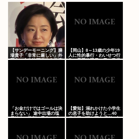
【サンデーモーニング】膳
【岡山】8～13歳の少年19
場貴子「非常に厳しい」外
人に性的暴行・わいせつ行
国人の永住許可厳格化政府
為…元団体職員の男、懲役
方針に「ヘイトがより進む
15年「相手の未熟さにつ
方向になると…」
け込み性欲のはけ口に」
「お金だけではゴールは決
【愛知】溺れかけた小学生
まらない」 途中出場の塩
の息子を助けようと…40
貝健人に批判の矛先…ヴォ
歳父親が溺れ死亡 家族3人
ルフスブルク、ドイツ2部
で川遊びに
開幕戦でスコアレスドロー