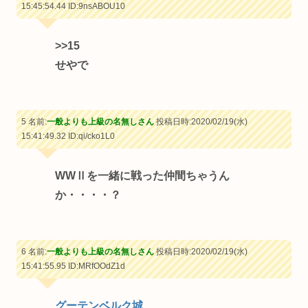
15:45:54.44
ID:9nsABOU10
>>15
せやで
5 名前:
一般よりも上級の名無しさん
投稿日時:2020/02/19(水)
15:41:49.32
ID:qi/cko1L0
WWⅡを一緒に戦った仲間ちゃうん
か・・・・？
6 名前:
一般よりも上級の名無しさん
投稿日時:2020/02/19(水)
15:41:55.95
ID:MRfOOdZ1d
グーテンベルク城