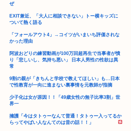
ぜ
EXIT兼近、「大人に相談できない」トー横キッズに
ついて熱く語る
「フォールアウト4」→コイツがいまいち評価されな
かった理由
阿波おどりの練習動画が100万回超再生で当事者が憤
り「悲しいし、気持ち悪い」 日本人男性の性欲は異
常
9割の親が「きちんと学校で教えてほしい」も…日本
で性教育が一向に進まない裏事情を元教師が指摘
少子化は女が原因！！「49歳女性の無子比率3割」世
界一
擁護「今はタトゥーなんて普通！タトゥー入ってるか
らってやばい人なんてのは昔の話！！」