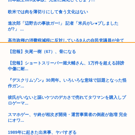
欧米では肉を薄切りにして食う文化はない
進次郎「辺野古の事故ガー!」 記者「米兵がレ●プしました
が?」 ...
高市政権の消費税減税に反対している9人の自民党議員が全て
判明ww...
【悲報】矢尾一樹（67）、骨になる
独身弱男、お盆のスーパーで大失態www
【悲報】ショートスリーパー堀大輔さん、1万件を超える誹謗
中傷に耐...
オーストラリア研究チーム、45年間、2700人以上を研究した
結果...
『デスクリムゾン』30周年。いろいろな意味で話題となった怪
作ガン...
靖国神社「軍服のコスプレやめろ、"慰霊"の意味考えろ」
彼氏がいないと謳いケツのデカさで売れてタワマンを購入しプ
ネトウヨ「在日特権やばい。働かずに年間600万円もらって豪
ロゲーマ...
遊して...
スマホゲー、サ終が相次ぎ開発・運営事業者の倒産が急増 完全
阿波おどりで女性のカラダを強調した動画が拡散されてるらし
にオワ...
い！許せ...
1989年に起きた出来事、ヤバすぎる
日本人「失われた30年ヤバいだろ…貧乏になりすぎ…もう愛国