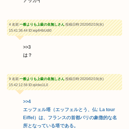
アッガイ
4 名前:
一般よりも上級の名無しさん
投稿日時:2020/02/19(水)
15:41:36.44
ID:wg4HbUdl0
>>3
は？
9 名前:
一般よりも上級の名無しさん
投稿日時:2020/02/19(水)
15:42:12.56
ID:qi/cko1L0
>>4
エッフェル塔（エッフェルとう、仏: La tour
Eiffel）は、フランスの首都パリの象徴的な名
所となっている塔である。