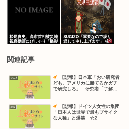
が謝罪
松尾貴史、高市首相被災地
SUGIZO「重要なので繰り
視察動画にぴしゃり「撮影
返して申し上げます」 核
のための視察でしかない」
兵器や平和への思い訴え
「非核三原則を堅持し続け
なければなりません」
関連記事
【悲報】日本軍「おい研究者
なんJ
ども、アメリカに勝てるかガチ
で研究しろ」 研究者「了解や
で！」
【悲報】ドイツ人女性の集団
嫌儲
「日本人は世界で最もブサイク
な人種」と爆笑 ☆2