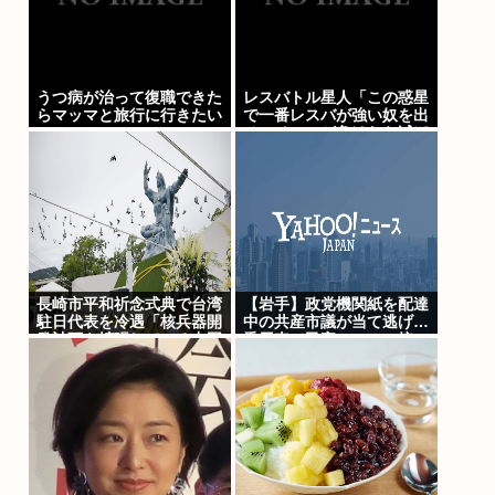
うつ病が治って復職できた
レスバトル星人「この惑星
らマッマと旅行に行きたい
で一番レスバが強い奴を出
せ。そいつが負けたら滅ぼ
す」 誰を出す？
長崎市平和祈念式典で台湾
【岩手】政党機関紙を配達
駐日代表を冷遇「核兵器開
中の共産市議が当て逃げ…
発計画を拡張している中国
乗用車で民家フェンス接
の意向だ！」
触、手で押し戻し通報せず
次の配達先へ 宮古