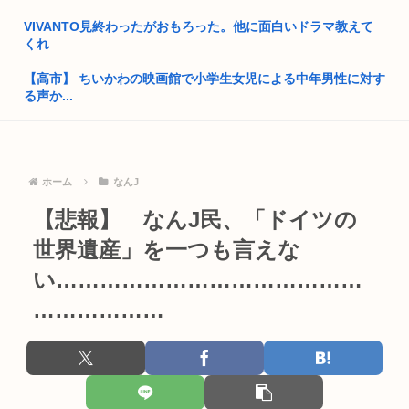
保守を...
VIVANTO見終わったがおもろった。他に面白いドラマ教えて
くれ
GPIF「4-6月で24兆円儲けた」 年金運用額317兆円に、あ...
【高市】 ちいかわの映画館で小学生女児による中年男性に対す
中国さん、日本に対しあまりにも酷い暴言を放つ 「侵略戦争仕
る声か...
掛けた...
中国、熊本の被災地に10トンの支援物資を黙々と輸送。大げさ
【大阪】58歳日本人男性の、80歳母の腹を踏みつけ肋骨8本を
プロパ...
バキ...
ホーム
なんJ
【宮内庁】 愛子さまシンガポール訪問で日本側警護外れる！
「助けて欲しけりゃきび団子よこしな？」 これ現代だと色々
厳...
【悲報】 なんJ民、「ドイツの
スプラトゥーン詰まらな過ぎる
高市早苗、3000万円以上の高級新公用車を購入させ贅を尽くし
世界遺産」を一つも言えな
41歳無職男「マジあいつら(両親)56すわ」と妹にメール→妹が
た後...
両...
い……………………………………
25歳すぎて童貞の人って
………………
【画像】罪木蜜柑の激エロフィギュアwww
【画像】東海道新幹線の自由席がコチラwww
【悲報】トヨタ期間工、来月から入社祝い金が100万円www
韓国人さん、ネトウヨの痛いところを突いてしまう。「日本人
は韓国に...
最近うんこめっちゃ細くて草