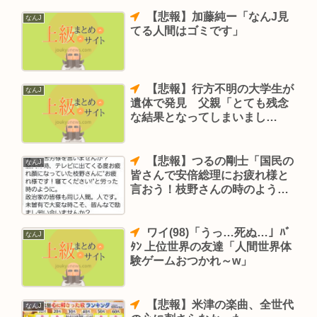
【悲報】加藤純ー「なんJ見
なんJ
てる人間はゴミです」
【悲報】行方不明の大学生が
なんJ
遺体で発見 父親「とても残念
な結果となってしまいまし
た！」
【悲報】つるの剛士「国民の
なんJ
皆さんで安倍総理にお疲れ様と
言おう！枝野さんの時のよう
に」→22万いいね
ワイ(98)「うっ…死ぬ…」ﾊﾞ
なんJ
ﾀﾝ 上位世界の友達「人間世界体
験ゲームおつかれ～w」
【悲報】米津の楽曲、全世代
なんJ