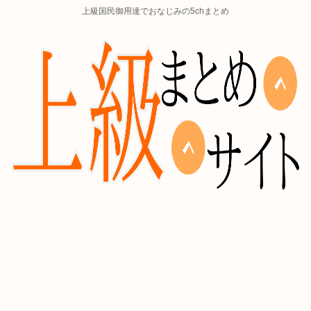
上級国民御用達でおなじみの5chまとめ