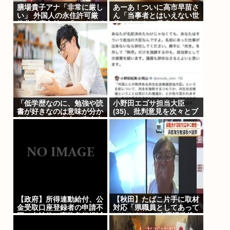
膳場貴子アナ「非常に厳し
あーあ！ついに高市早苗さ
い」 外国人の永住許可厳
ん「当事者とはいえない世
格化政府方針に「ヘイトが
代ですから、反省なんかし
より進む方向になると…」
ておりません」オワタ！！
「低学歴なのに、勉強や読
小野田エゴサ担当大臣
書が好きなのは意味が分か
(35)、批判意見を次々とブ
らない」SNS炎上に東大出
ロックwww
身者が反応。「高学歴=地
頭もいい」という認識が間
違っているワケ
【政府】所得連動給付、公
【秋田】たばこ片手に取材
金受取口座登録者の申請不
対応「県職員としてあって
要…自治体の事務負担軽減
はならない」 企業誘致推
へ 法整備検討
進監の対応に産業労働部長