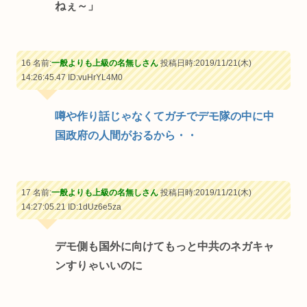
ねぇ～」
16 名前:
一般よりも上級の名無しさん
投稿日時:2019/11/21(木)
14:26:45.47
ID:vuHrYL4M0
噂や作り話じゃなくてガチでデモ隊の中に中
国政府の人間がおるから・・
17 名前:
一般よりも上級の名無しさん
投稿日時:2019/11/21(木)
14:27:05.21
ID:1dUz6e5za
デモ側も国外に向けてもっと中共のネガキャ
ンすりゃいいのに