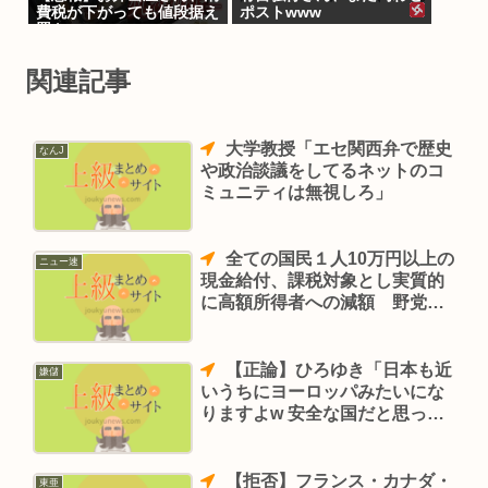
費税が下がっても値段据え
ポストwww
置き
関連記事
大学教授「エセ関西弁で歴史
なんJ
や政治談議をしてるネットのコ
ミュニティは無視しろ」
全ての国民１人10万円以上の
ニュー速
現金給付、課税対象とし実質的
に高額所得者への減額 野党が
緊急対策を提案
【正論】ひろゆき「日本も近
嫌儲
いうちにヨーロッパみたいにな
りますよw 安全な国だと思った
ら大間違い。」
【拒否】フランス・カナダ・
東亜