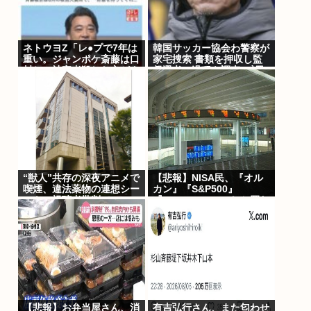
ネトウヨZ「レ●プで7年は
韓国サッカー協会わ警察が
重い。ジャンポケ斎藤は口
家宅捜索 書類を押収し監
封じに被害者殺した方がよ
督選考の過程を調査 <\`皿
かった」
´>
“獣人”共存の深夜アニメで
【悲報】NISA民、『オル
喫煙、違法薬物の連想シー
カン』『S&P500』
ンも…視聴者批判でBPO
『NASDAQ100』しか買わ
議論
ない
【悲報】お弁当屋さん、消
有吉弘行さん、また匂わせ