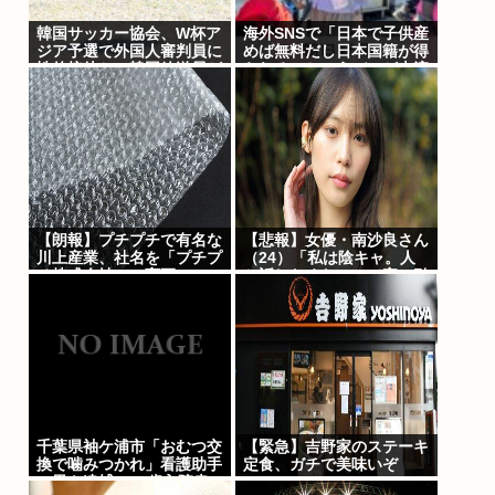
韓国サッカー協会、W杯ア
海外SNSで「日本で子供産
ジア予選で外国人審判員に
めば無料だし日本国籍が得
性的接待か…韓国放送局が
られる」というデマが大流
独占報道
行していた…:・
【朗報】プチプチで有名な
【悲報】女優・南沙良さん
川上産業、社名を「プチプ
（24）「私は陰キャ。人
チ株式会社」に変更www
と話したくないので家に引
きこもってPCでアニメを
観ていた
い」・・・・・・・・・
千葉県袖ケ浦市「おむつ交
【緊急】吉野家のステーキ
換で噛みつかれ」看護助手
定食、ガチで美味いぞ
の男を逮捕 90歳入院患