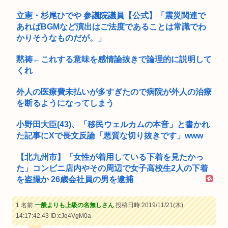
立憲・杉尾ひでや 参議院議員【公式】「震災関連で
あればBGMなど演出はご法度であることは常識でわ
かりそうなものだが。」
黙祷←これする意味を感情論抜きで論理的に説明して
くれ
外人の医療費未払いが多すぎたので病院が外人の治療
を断るようになってしまう
小野田大臣(43)、「移民ウェルカムの本音」と書かれ
た記事にXで長文反論「悪質な切り抜きです」www
【北九州市】「女性が着用している下着を見たかっ
た」コンビニ店内やその周辺で女子高校生2人の下着
を盗撮か 26歳会社員の男を逮捕
1 名前:
一般よりも上級の名無しさん
投稿日時:2019/11/21(木)
14:17:42.43
ID:cJq4VgM0a