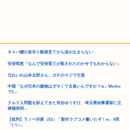
キャバ嬢の首吊り動画見てから涙が止まらない
安倍昭恵「なんで安倍晋三が殺されたのか今でもわからない」
元れいわ山本太郎さん、ガチのマジで引退
中国「なぜ日本の建物はダサくて古臭いんですか？w」Weibo
で1...
クルド人問題を訴えてきた河合ゆうすけ、埼玉県知事選挙に立
候補表明...
【批判】ラノベ作家（52）「新作ラブコメ書いたぞ！w」X民
「いい...