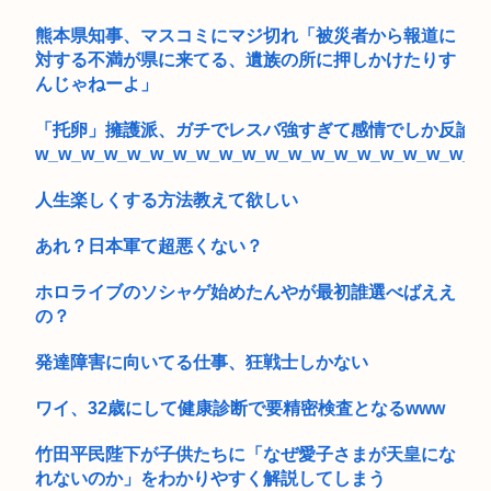
の大問...
熊本県知事、マスコミにマジ切れ「被災者から報道に
対する不満が県に来てる、遺族の所に押しかけたりす
んじゃねーよ」
「托卵」擁護派、ガチでレスバ強すぎて感情でしか反論で
w_w_w_w_w_w_w_w_w_w_w_w_w_w_w_w_w_w_w_w
人生楽しくする方法教えて欲しい
あれ？日本軍て超悪くない？
ホロライブのソシャゲ始めたんやが最初誰選べばええ
の？
発達障害に向いてる仕事、狂戦士しかない
ワイ、32歳にして健康診断で要精密検査となるwww
竹田平民陛下が子供たちに「なぜ愛子さまが天皇にな
れないのか」をわかりやすく解説してしまう