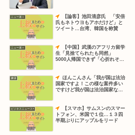
【論客】池田清彦氏 「安倍
ニュー速＋
氏もネトウヨもアホだけど」と
ツイート…台湾、韓国を称賛
【中国】武漢のアフリカ留学
ニュー速＋
生「見捨てられたも同然」
5000人帰国できず「心折れそ
う」 新型肺炎
ほんこんさん「我が国は法治
嫌儲
国家ですよ！この様な案件多い
ですけど我が国は法治国家なの
で法的対応するで」
【スマホ】サムスンのスマー
ビジネスニュース+
トフォン、米国で１位…１３四
半期ぶりにアップルをリード