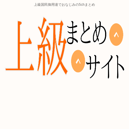
上級国民御用達でおなじみの5chまとめ