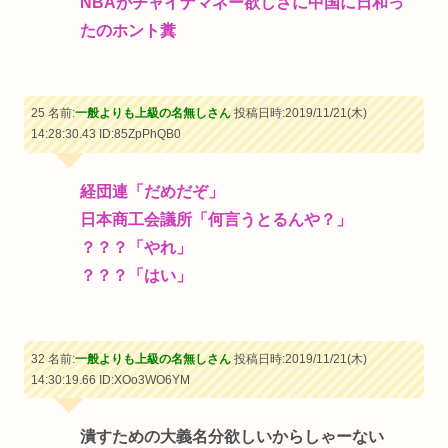
NBAがチャイナマネー欲しさに中国に日和っ
たのホント糞
25 名前:
一般よりも上級の名無しさん
投稿日時:2019/11/21(木)
14:28:30.43
ID:85ZpPhQB0
経団連「だめだぞ」
日本商工会議所「何言うとるんや？」
？？？「やれ」
？？？「はい」
32 名前:
一般よりも上級の名無しさん
投稿日時:2019/11/21(木)
14:30:19.66
ID:XOo3WO6YM
潰すための大義名分欲しいからしゃーない