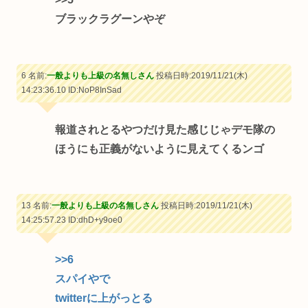
ブラックラグーンやぞ
6 名前:
一般よりも上級の名無しさん
投稿日時:2019/11/21(木)
14:23:36.10
ID:NoP8InSad
報道されとるやつだけ見た感じじゃデモ隊の
ほうにも正義がないように見えてくるンゴ
13 名前:
一般よりも上級の名無しさん
投稿日時:2019/11/21(木)
14:25:57.23
ID:dhD+y9oe0
>>6
スパイやで
twitterに上がっとる