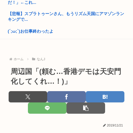
だ！」←これ...
就職氷河期世代が救われる方法
【悲報】スプラトゥーンさん、もうリズム天国にアマゾンラン
自民党「日本人56す56す56す56す56すコロスコロスコロ
キングで...
ス…...
(´;ω;`)お仕事終わったよ
熊本地震避難所で高市早苗の態度が非常に良いと話題
いまさらps5買ってもいいかな？
ドイツ人、熱中症で1ヶ月で9600人死亡www
織田信孝「どうすればよかったんやろなぁ」
普通の日本人「アレ..?まともな政治議論できんの『自民党』し
ホーム
なんJ
かな...
【衝撃】ワンピースアンチの正体、ついに判明してしまう…
周辺国「(頼む…香港デモは天安門
高市早苗「消費税減税の財源は今から考える」
【動画】ママさん「新しい洗濯機買って1発目に回したらコレ
化してくれ…！)」
w」⇒ｗ...
韓国人「え待って、何で日本の避難所って10年前と同レベルな
の(ド...
「保釈金を払えば逮捕されずに済むよ」30代男性が1342万円
だ...
部落民のことお前らの地域ってなんて言ってた？
冥王計画ゼオライマーさんたった2回のスパロボ参戦で大人気
中国大使館に侵入した自衛官（24）、動機を告白「中国の強硬
ロボ作品...
外交を...
2019/11/21
【高額療養費】パブコメに5千件 負担増巡り反対殺到