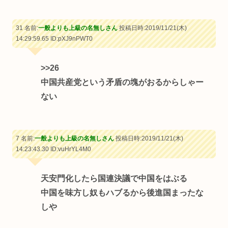
31 名前:
一般よりも上級の名無しさん
投稿日時:2019/11/21(木)
14:29:59.65
ID:pXJ9nPWT0
>>26
中国共産党という矛盾の塊がおるからしゃー
ない
7 名前:
一般よりも上級の名無しさん
投稿日時:2019/11/21(木)
14:23:43.30
ID:vuHrYL4M0
天安門化したら国連決議で中国をはぶる
中国を味方し奴もハブるから後進国まったな
しや