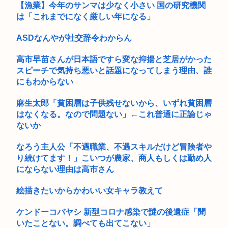
【漁業】今年のサンマは少なく小さい 国の研究機関
会議中にペン回ししてたら、隣の人が資料の裏に「ペン回しや
は「これまでになく厳しい年になる」
めてくだ...
ASDなんやが社交辞令わからん
【ひろゆき他】Xのインフルエンサー達「高市さぁ、為替介入
で我々の...
高市早苗さんが日本語ですら変な抑揚と芝居がかった
スピーチで気持ち悪いと話題になってしまう理由、誰
早稲田大生、複数名がゴールドカードのポイント詐欺で無銭飲
食
にもわからない
【訃報】寿美花代さん死去 94歳 高嶋政宏・政伸兄弟の母
麻生太郎「貧困層は子供残せないから、いずれ貧困層
はなくなる。なので問題ない」←これ普通に正論じゃ
路上で小学生に痴漢行為 男子高校生（16）逮捕
ないか
【動画】昔のドラマのレ●プシーン、今見るとアウトすぎる
なろう主人公「不遇職業、不遇スキルだけど冒険者や
www
り続けてます！」こいつが農家、商人もしくは勤め人
にならない理由は高市さん
ホワソ村上宗隆の英語力向上にホワソ首脳陣も驚き！ 逆に、
10年メ...
絵描きたいからかわいい女キャラ教えて
ヤバいコインパーキングが見つかる
ケンドーコバヤシ 新型コロナ感染で謎の後遺症「聞
「服脱いで、胸見せて」小学館 報告書で「マンガワン」とは別
いたことない。調べても出てこない」