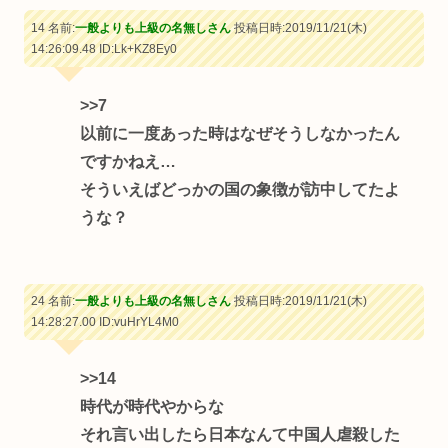
14 名前:
一般よりも上級の名無しさん
投稿日時:2019/11/21(木)
14:26:09.48
ID:Lk+KZ8Ey0
>>7
以前に一度あった時はなぜそうしなかったん
ですかねえ…
そういえばどっかの国の象徴が訪中してたよ
うな？
24 名前:
一般よりも上級の名無しさん
投稿日時:2019/11/21(木)
14:28:27.00
ID:vuHrYL4M0
>>14
時代が時代やからな
それ言い出したら日本なんて中国人虐殺した