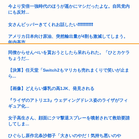
今より安倍一強時代のほうが遥かにマシだったよな。自民党内
にも反対...
女さんビッパーきてくれお話したい❗❗❗❗❗❗❗❗❗❗
アメリカ日本向け原油、突然輸出量が4割も激減してしまう。
年内高市...
同僚からせんべいを貰おうとしたら呆れられた。「ひとカケラ
童貞大学生ワイ、バイト先のJDに飲みに誘われる！！！
ちょうだ...
熊本大震災震度7 （死者数38人）
【決算】任天堂「Switch2もマリカも売れまくりで笑いが止ま
ら...
職場のババアが熊本に寄せ書き書こうとか言い出した
【画像】どえらい爆乳の高1JK、発見される
少女「強姦されました」→ 大阪地裁「14歳女性がありもしな
い被害...
『ライザのアトリエ3』ウェディングドレス姿のライザがフィ
ギュア化...
緊縮財政論者として知られる大物財務官僚、高市早苗の逆鱗に
触れ左遷
女子高生さん、顔面にクマ撃退スプレーを噴射されて救助要請
してしま...
開成→東大法学部トップのエース官僚もサナ(神戸大)には勝て
なかっ...
ひぐらし原作北条沙都子「大きいのやだ！気持ち悪いのや