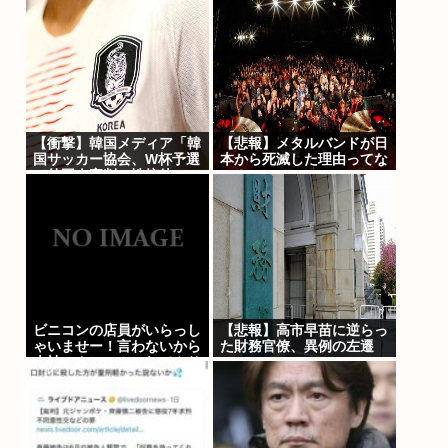
者の顔や腹を殴るなどケガ
させた疑い [8/6]
【衝撃】韓国メディア「韓
【悲報】メタルバンドが日
国サッカー協会、W杯予選
本から死滅した理由ってな
で外国人審判に性接待」
に？
ビニコンの店員がいらっし
【悲報】高市早苗に逆らっ
ゃいませー！言わないから
た財務官僚、異例の左遷
本社にクレームいれてやり
www
ましたよ！www