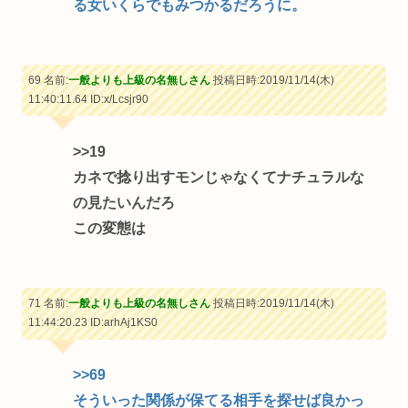
る女いくらでもみつかるだろうに。
69 名前:
一般よりも上級の名無しさん
投稿日時:2019/11/14(木)
11:40:11.64
ID:x/Lcsjr90
>>19
カネで捻り出すモンじゃなくてナチュラルな
の見たいんだろ
この変態は
71 名前:
一般よりも上級の名無しさん
投稿日時:2019/11/14(木)
11:44:20.23
ID:arhAj1KS0
>>69
そういった関係が保てる相手を探せば良かっ