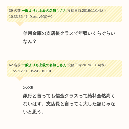
39 名前:
一般よりも上級の名無しさん
投稿日時:2019/11/14(木)
10:33:36.47
ID:psev6QQM0
信用金庫の支店長クラスで年収いくらぐらい
なん？
62 名前:
一般よりも上級の名無しさん
投稿日時:2019/11/14(木)
11:27:12.61
ID:wvBCl/GC0
>>39
銀行と言っても信金クラスって給料全然高く
ないはず。支店長と言っても大した額じゃな
いと思う。