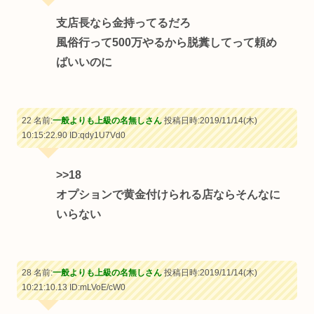
支店長なら金持ってるだろ
風俗行って500万やるから脱糞してって頼め
ばいいのに
22 名前:
一般よりも上級の名無しさん
投稿日時:2019/11/14(木)
10:15:22.90
ID:qdy1U7Vd0
>>18
オプションで黄金付けられる店ならそんなに
いらない
28 名前:
一般よりも上級の名無しさん
投稿日時:2019/11/14(木)
10:21:10.13
ID:mLVoE/cW0