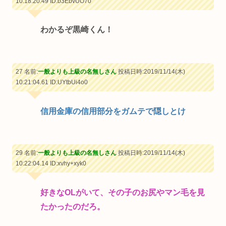
10:18:20.49
ID:b3EbvUO70
わかるぞ黒崎くん！
27 名前:
一般よりも上級の名無しさん
投稿日時:2019/11/14(木)
10:21:04.61
ID:UYtbUi4o0
信用金庫の信用部分をガムテで隠しとけ
29 名前:
一般よりも上級の名無しさん
投稿日時:2019/11/14(木)
10:22:04.14
ID:xvhy+xyk0
好きなOLがいて、その子のお尻やマン毛を見
たかったのだろ。