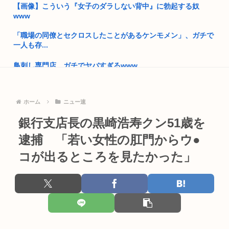
【画像】こういう『女子のダラしない背中』に勃起する奴
プーチン「あえて申し上げます。助けてください。」
www
埼玉俺「え？大阪って西だよな？田舎だろ？西じゃねえの
「職場の同僚とセクロスしたことがあるケンモメン」、ガチで
か？」←これ...
一人も存...
東京のカーシェア汚い
鳥刺し専門店、ガチでヤバすぎるwww
読売新聞さん、販売店が破産 高市早苗応援新聞なのになぜ普通
結婚相手に完成品ばかり求めて婚期を逃す人に「ダサければ模
の日本...
索すれば...
ホーム
ニュー速
高市早苗、また怪しい経歴が出てくるwww
普通の日本人「台湾人は独立したがってる！！」最新世論調査
銀行支店長の黒崎浩寿クン51歳を
で現状維...
靖国神社、自衛官以外の軍服を禁止「コスプレは英霊を侮辱」
逮捕 「若い女性の肛門からウ●
男の娘まんさん「男水着チャレンジしてみた」 エ口過ぎると話
【なにわ大阪】「こりゃひどいですね…」 花火大会の翌朝、河
題に
コが出るところを見たかった」
川敷に...
夏休みの小学生「よっしゃ、宅飲みするぞ！！」→コーラ,ミ
さもしい熊本県民「食事、ベッド、エアコン」を政府に切望。
ロ,カル...
靖国神社、軍服コスプレでの参拝を禁止へ
ガキ「これインターネット老人会じゃんwww」ぼく「どれど
れ…」ガ...