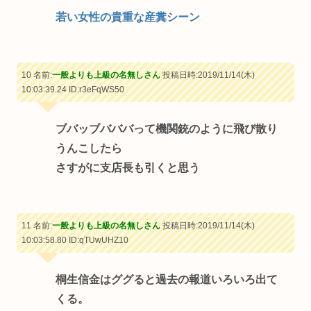
若い女性の貴重な産糞シーン
10 名前:
一般よりも上級の名無しさん
投稿日時:2019/11/14(木)
10:03:39.24
ID:r3eFqWS50
ブバッブバババって機関銃のように飛び散り
うんこしたら
さすがに支店長も引くと思う
11 名前:
一般よりも上級の名無しさん
投稿日時:2019/11/14(木)
10:03:58.80
ID:qTUwUHZ10
桐生信金はググると過去の報道いろいろ出て
くる。