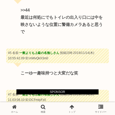
>>44
最近は何処にでもトイレの出入り口には中を
映さないような位置に警備カメラあると思う
で
45 名前:
一般よりも上級の名無しさん
投稿日時:2019/11/14(木)
10:55:42.09
ID:mWvQkX3m0
こーゆー趣味持つと大変だな笑
SPONSOR
47 名前:
一般よりも上級の名無しさん
投稿日時:2019/11/14(木)
11:03:08.10
ID:DCFmlpFz0
ホーム
検索
トップ
サイドバー
金出せばいくらでも、って言うけどな