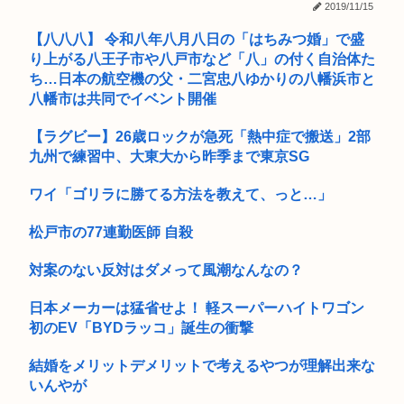
娘が作った大鍋の豚汁を嫁が勝手に外へ出した。家族全員で何
2019/11/15
度注意し...
【八八八】 令和八年八月八日の「はちみつ婚」で盛
京大付属医の医療ミスこわすぎるな
り上がる八王子市や八戸市など「八」の付く自治体た
ち…日本の航空機の父・二宮忠八ゆかりの八幡浜市と
夏休みのイオンモール、おぱーいを強調した薄着の女子小中学
八幡市は共同でイベント開催
生だらけ...
【ラグビー】26歳ロックが急死「熱中症で搬送」2部
【朗報】誤って脳幹を摘出された女性､重篤な植物状態だが､意
九州で練習中、大東大から昨季まで東京SG
識は正...
イナゴライダーとかいう今の35歳~40歳くらいの男しか知らな
ワイ「ゴリラに勝てる方法を教えて、っと…」
いバ...
松戸市の77連勤医師 自殺
ファン付き作業着使用男性熱中症で死亡 スポーツドリンクやゼ
リー飲...
対案のない反対はダメって風潮なんなの？
【悲報】月収1000万円の風俗嬢の1日あたりのセッ■ス回数が
日本メーカーは猛省せよ！ 軽スーパーハイトワゴン
こち...
初のEV「BYDラッコ」誕生の衝撃
【悲報】インターネットプロバイダーから開示請求が届いた…
結婚をメリットデメリットで考えるやつが理解出来な
いんやが
XBOX Series S、29,980円だったはずが値上げを繰...