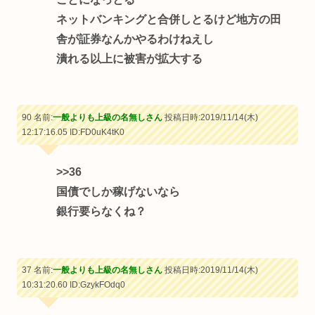
ネットバンキングと合併しとるけど地方の田
舎が証券なんかやるわけねえし
潰れる以上に被害が拡大する
90 名前:
一般よりも上級の名無しさん
投稿日時:2019/11/14(木)
12:17:16.05
ID:FD0uK4tK0
>>36
国債でしか稼げないなら
銀行要らなくね？
37 名前:
一般よりも上級の名無しさん
投稿日時:2019/11/14(木)
10:31:20.60
ID:GzykFOdq0