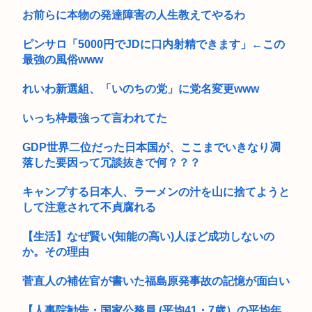
日本人、とうとう気付く「財源財源言うけど必要な公共サービ
お前らに本物の発達障害の人生教えてやるわ
スって無...
ピンサロ「5000円でJDに口内射精できます」←この
最強の風俗www
れいわ新選組、「いのちの党」に党名変更www
いっち枠最強って言われてた
GDP世界二位だった日本国が、ここまでいきなり凋
落した要因って冗談抜きで何？？？
キャンプする日本人、ラーメンの汁を山に捨てようと
して注意されて不貞腐れる
【生活】なぜ賢い(知能の高い)人ほど成功しないの
か。その理由
菅直人の補佐官が書いた福島原発事故の記憶が面白い
【人事院勧告・国家公務員 (平均41・7歳）の平均年