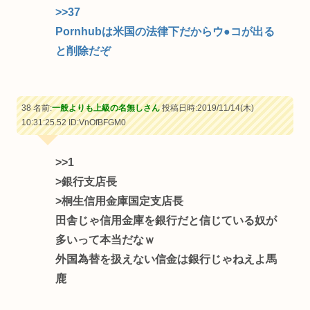
>>37
Pornhubは米国の法律下だからウ●コが出る
と削除だぞ
38 名前:
一般よりも上級の名無しさん
投稿日時:2019/11/14(木)
10:31:25.52
ID:VnOfBFGM0
>>1
>銀行支店長
>桐生信用金庫国定支店長
田舎じゃ信用金庫を銀行だと信じている奴が
多いって本当だなｗ
外国為替を扱えない信金は銀行じゃねえよ馬
鹿