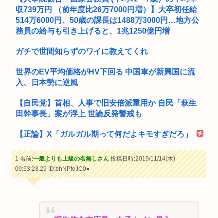
収739万円 （前年度比26万7000円増）】大卒初任給
514万6000円、50歳の課長は1488万3000円…地方公
務員の給与も引き上げると、1兆1250億円増
ガチで世間知らずのワイに教えてくれ
世界のEV平均価格がHV下回る 中国車が新興国に流
入、日本勢に逆風
【自民党】首相、人事で旧安倍派重用か 自民「萩生
田幹事長」案が浮上 世論反発警戒も
【正論】X「ガルガル期って何だよキモすぎだろ」
1 名前:
一般よりも上級の名無しさん
投稿日時:2019/11/14(木)
09:53:23.29
ID:bhNPfeJC0●