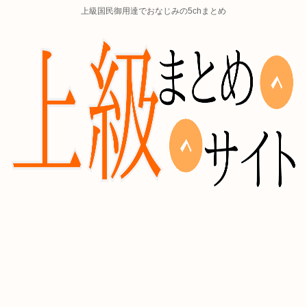
上級国民御用達でおなじみの5chまとめ