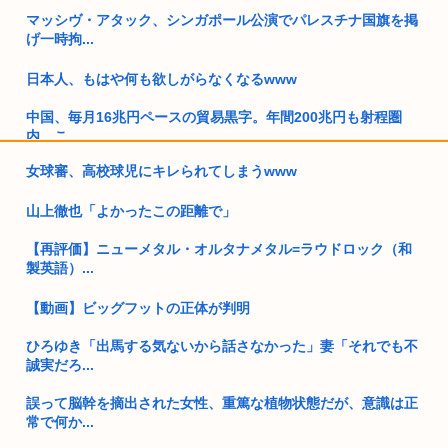
マッシヴ・アタック、シンガポール公演でパレスチナ国旗を掲
げ一時拘...
日本人、もはや何も欲しがらなくなるwww
中国、毎月16兆円ペースの貿易黒字。年間200兆円も射程圏
内。こ...
女球審、高校球児にキレられてしまうwww
【画像】ワイが今まで信じてきた常識www
山上徹也「よかったこの距離で」
識者「山上徹也が安倍晋三を討たなければ、日本国は今でも統
一教会に...
【再評価】ニューメタル・オルタナメタル=ラウドロック（和
製英語）...
Z世代、「これ」が何なのかわからないwww
【動画】ビッグフットの正体が判明
三大ギャルに求める要素「処女」「ピンク色乳首」「彼氏」
ひろゆき「出馬する気ないから話さなかった」妻「それでも不
女の子「ミステリー小説大好き！」 俺「何読むの？(はいはい
誠実だろ...
東野圭...
誤って脳幹を摘出された女性、重篤な植物状態だが、意識は正
25歳、女ホル打ってるけど 女になりた過ぎて頭おかしくなり
常で何か...
そう ...