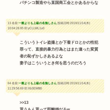
パチンコ製造やら某国商工会とかあるからな
13 名前:
一般よりも上級の名無しさん
投稿日時:2019/11/14(木)
10:04:28.95
ID:yCLLWL1u0
こういうトイレ盗撮とか下着ドロとかの性犯
罪って、直接的暴力行為とはまた違った変質
者の恥ずかしさあるよな
妻子はこういうとき何を思うのだろう
64 名前:
一般よりも上級の名無しさん
投稿日時:2019/11/14(木)
11:29:56.69
ID:Xb3EWttt0
>>13
貰うもん貰って即離婚だろw