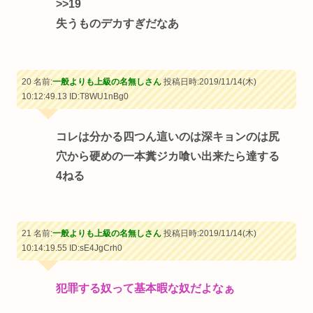
>>19
失うものデカすぎだなあ
20 名前:
一般よりも上級の名無しさん
投稿日時:2019/11/14(木)
10:12:49.13
ID:T8WU1nBg0
コレは分かる四つん這いのは深キョンのは尻
穴から硬めの一本糞ジカ喰い出来たら達する
4ねる
21 名前:
一般よりも上級の名無しさん
投稿日時:2019/11/14(木)
10:14:19.55
ID:sE4JgCrh0
犯罪する奴って基本暇な奴だよなぁ