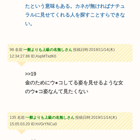
たという意味もある。カネが無ければナチュ
ラルに見せてくれる人を探すことすらできな
い。
98 名前:
一般よりも上級の名無しさん
投稿日時:2019/11/14(木)
12:34:27.86
ID:AspMTxdK0
>>19
金のためにウ●コしてる姿を見せるような女
のウ●コ姿なんて見たくない
135 名前:
一般よりも上級の名無しさん
投稿日時:2019/11/14(木)
15:05:03.20
ID:hVGrYNCu0