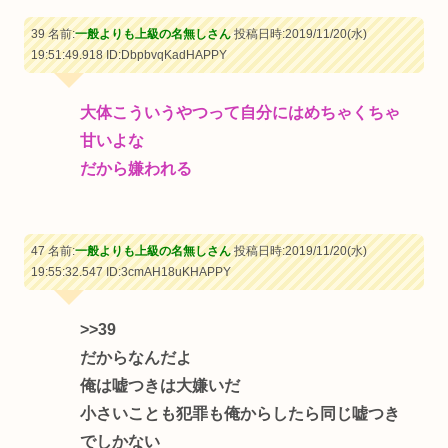
39 名前:
一般よりも上級の名無しさん
投稿日時:2019/11/20(水)
19:51:49.918
ID:DbpbvqKadHAPPY
大体こういうやつって自分にはめちゃくちゃ
甘いよな
だから嫌われる
47 名前:
一般よりも上級の名無しさん
投稿日時:2019/11/20(水)
19:55:32.547
ID:3cmAH18uKHAPPY
>>39
だからなんだよ
俺は嘘つきは大嫌いだ
小さいことも犯罪も俺からしたら同じ嘘つき
でしかない