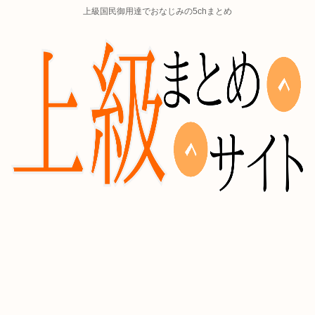
上級国民御用達でおなじみの5chまとめ