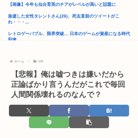
【画像】今年も仙台育英のチアがレベルが高いと話題に
プチプチで有名な川上産業、社名を「プチプチ株式会社」に変
更www
急逝した女性タレントさん(26)、死去直前のツイートがこ
れ・・・...
兵庫県斎藤知事、海外の事業所を全て無くす方針「公務員が海
外で遊ぶ...
レトロゲーバブル、限界突破… 日本のゲームが資産になる時代
到来 ...
日本さん、あれだけ嫌ってた中国人に金のために股を開いてし
まう。白...
全国の女子高生、お前らに苦言www
【高市朗報】高市早苗の名言、偉人の名言としてブロガーにま
ホーム
VIP
高齢になっても絶対に免許返納しない人、77年生きた結果、圧
とめられ...
倒的な...
【悲報】俺は嘘つきは嫌いだから
有識者「日本人からモラルが無くなってきてる。何故だ…」
東大数学科首席なんだけど、家庭教師先でトラブって大学やめ
正論ばかり言うんだがこれで毎回
ることに...
森山前自民党幹事長「日中首脳会談の写真を高市が勝手にSNS
人間関係壊れるのなんで？
に上げ...
【高市】高市親衛隊、「〇〇(？)言いましたよね 」などと被災
者を...
小泉進次郎、自衛隊の退役軍人への「支援庁」新設を検討
みいちゃん、やっぱり実在する人物だった
日本政府、通信監視へ 「トクリュウ対策」
「ジャンプ」ストアで大量注文→キャンセルか 業務妨害容疑で
福島県民「え！？俺らへの復興支援は一時停止する感じ！？」
女逮捕