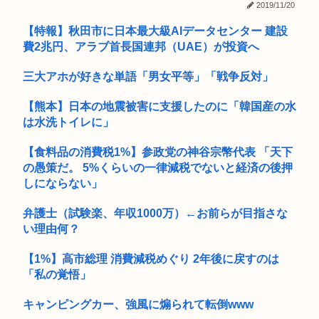
2019/11/20
【超愕】三島由紀夫「東大卒の元大蔵官僚です。作家だけど映
【特報】秋田市に日本最大級AIデータセンター 建設
画出たり...
費2兆円、アラブ首長国連邦（UAE）が投資へ
【何切る問題】女流プロさん、とんでもない打牌でMリーガー
白鳥を困...
三大アホが好きな単語「男女平等」「戦争反対」
女子高生さん、顔面にクマ撃退スプレーを噴射されて救助要請
【熊本】日本の地震被害に支援したのに「韓国産の水
してしま...
は水洗トイレに」
Google、Geminiが大赤字、史上初のマイナスキャッシュフ...
【食料品の消費税1%】参政党の神谷宗幣代表 「天下
の愚策だ。 5%くらいの一律減税でないと経済の後押
旦那のしがない弟(ヽ´ん`) を蹴り殺した嫁さん(41)、無事逮...
しにならない」
ファイナルファンタジー4の最終メンバーとかいう最高のチー
ム
弁護士（試験楽、年収1000万）←お前らが目指さな
い理由何？
町のお弁当屋さん「申し訳ないが消費税1%になったらその分
商品代を...
【1%】高市総理 消費減税めぐり 2年後に戻すのは
「私の覚悟」
ワイの上司がカラオケでT-BOLANばっかり歌うんやが
キャンピングカー、強風に煽られて転倒www
就活女子大生「マジでどうしよう。手取り20万超えてて営業セ