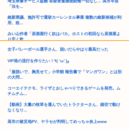
埼玉県警オービス盗難 容疑者逮捕後続報一切なし… 高市早苗
「法を...
維新県議、無許可で選挙カーレンタル事業 複数の維新候補が利
用、政...
みい山作者「居酒屋行く奴はバカ。ホストの初回なら居酒屋よ
り安く飲...
女子バレーボール選手さん、脱いだらやはり最高だった
30歳看護補助者、90歳男性のオムツ交換時に暴れて噛みつかれ
たの...
VIP発の流行を作りたい！٩( ‘ω’ )و
ケンモメンの99%が「親ガチャ」を支持する理由って何？？？
「服脱いで、胸見せて」小学館 報告書で「マンガワン」とは別
の大問...
お前らの住んでる都道府県の甲子園出場校って強い？
コーエイテクモ、ライザとおしゃべりできるゲームを発売。ム
【急募】田舎でも出来る『楽な仕事』
チムチム...
トランプ政権高官「ちょっと中国企業制裁したりしただけなの
【動画】大量の牧草を運んでいたトラクターさん、踏切で動け
に、関係...
なくなり...
ワイの職場の後輩の女の子、めっちゃかわいくていい匂いする
高市の被災地PV、ヤラセが判明してめっちゃ炎上www
けどゴミ...