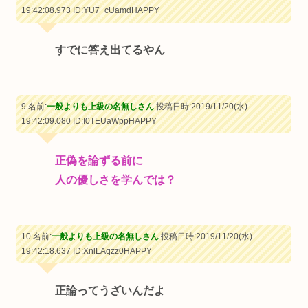
19:42:08.973
ID:YU7+cUamdHAPPY
すでに答え出てるやん
9 名前:
一般よりも上級の名無しさん
投稿日時:2019/11/20(水)
19:42:09.080
ID:I0TEUaWppHAPPY
正偽を論ずる前に
人の優しさを学んでは？
10 名前:
一般よりも上級の名無しさん
投稿日時:2019/11/20(水)
19:42:18.637
ID:XnlLAqzz0HAPPY
正論ってうざいんだよ