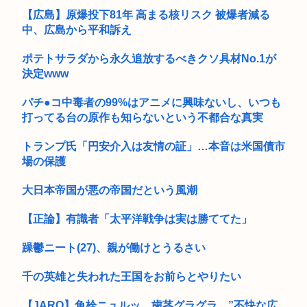
コカン...
【広島】原爆投下81年 高まる核リスク 被爆者減る
中、広島から平和訴え
ポテトサラダから永久追放するべきクソ具材No.1が
決定www
パチ●コ中毒者の99%はアニメに興味ないし、いつも
打ってる台の原作も知らないという不都合な真実
トランプ氏「円安介入は友情の証」…本音は米国債市
場の保護
大日本帝国が悪の帝国だという風潮
【正論】有識者「太平洋戦争は実は勝ててた」
躁鬱ニート(27)、親が働けとうるさい
千の英雄と失われた王国をお前らとやりたい
【JARO】角栓ニュルッ、歯茎グラグラ…”不快な広