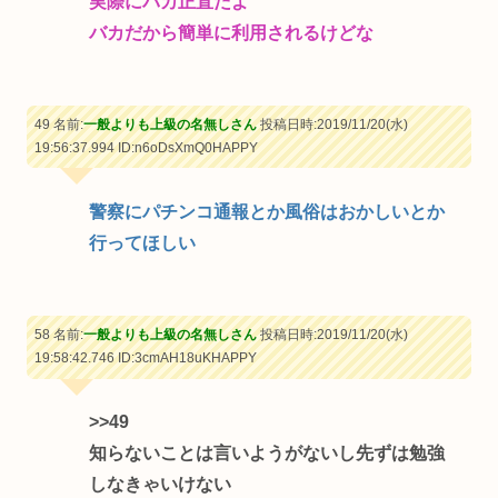
実際にバカ正直だよ
バカだから簡単に利用されるけどな
49 名前:
一般よりも上級の名無しさん
投稿日時:2019/11/20(水)
19:56:37.994
ID:n6oDsXmQ0HAPPY
警察にパチンコ通報とか風俗はおかしいとか
行ってほしい
58 名前:
一般よりも上級の名無しさん
投稿日時:2019/11/20(水)
19:58:42.746
ID:3cmAH18uKHAPPY
>>49
知らないことは言いようがないし先ずは勉強
しなきゃいけない