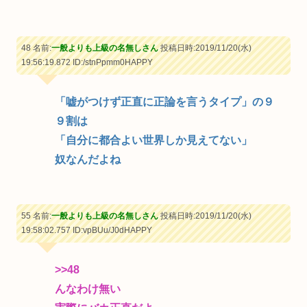
48 名前:
一般よりも上級の名無しさん
投稿日時:2019/11/20(水)
19:56:19.872
ID:/stnPpmm0HAPPY
「嘘がつけず正直に正論を言うタイプ」の９
９割は
「自分に都合よい世界しか見えてない」
奴なんだよね
55 名前:
一般よりも上級の名無しさん
投稿日時:2019/11/20(水)
19:58:02.757
ID:vpBUu/J0dHAPPY
>>48
んなわけ無い