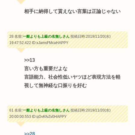
相手に納得して貰えない言葉は正論じゃない
28 名前:
一般よりも上級の名無しさん
投稿日時:2019/11/20(水)
19:47:52.422
ID:xJamsFMcaHAPPY
>>13
言い方も重要だよな
言語能力、社会性低いヤツほど表現方法を軽
視して無神経な口振りを好む
61 名前:
一般よりも上級の名無しさん
投稿日時:2019/11/20(水)
20:00:00.553
ID:qDvKfvZv0HAPPY
>>28