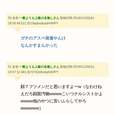
50 名前:
一般よりも上級の名無しさん
投稿日時:2019/11/20(水)
19:56:49.521
ID:DbpbvqKadHAPPY
ガチのアスペ発達やんけ
なんかすまんかった
51 名前:
一般よりも上級の名無しさん
投稿日時:2019/11/20(水)
19:57:12.981
ID:STS3s9vmpHAPPY
顔？フツメンだと思いますよーw（なわけね
えだろ顔面汚物wwwwこいつナルシストかよ
wwww他のやつに言いふらしてやろ
wwwwww）