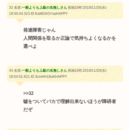
32 名前:
一般よりも上級の名無しさん
投稿日時:2019/11/20(水)
19:50:44.323
ID:KaMGXGYxaHAPPY
発達障害じゃん
人間関係を取るか正論で気持ちよくなるかを
選べよ
43 名前:
一般よりも上級の名無しさん
投稿日時:2019/11/20(水)
19:54:01.821
ID:3cmAH18uKHAPPY
>>32
嘘をついてバカで理解出来ないほうが障碍者
だぞ