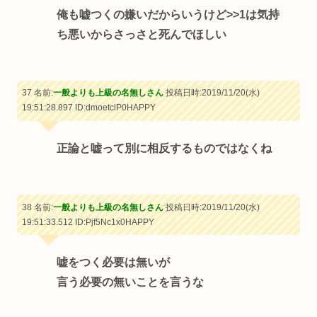
俺も嘘つくの嫌いだからいうけど
>>1
は気持
ち悪いからさっさと死んでほしい
37 名前:
一般よりも上級の名無しさん
投稿日時:2019/11/20(水)
19:51:28.897
ID:dmoetclP0HAPPY
正論と嘘って別に相反するものではなくね
38 名前:
一般よりも上級の名無しさん
投稿日時:2019/11/20(水)
19:51:33.512
ID:Pjf5Nc1x0HAPPY
嘘をつく必要は無いが
言う必要の無いことを言うな