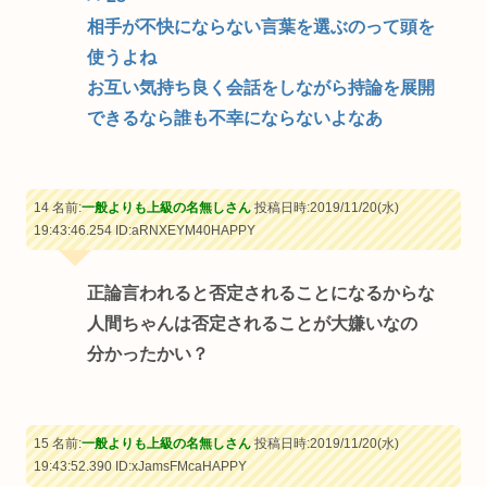
相手が不快にならない言葉を選ぶのって頭を
使うよね
お互い気持ち良く会話をしながら持論を展開
できるなら誰も不幸にならないよなあ
14 名前:
一般よりも上級の名無しさん
投稿日時:2019/11/20(水)
19:43:46.254
ID:aRNXEYM40HAPPY
正論言われると否定されることになるからな
人間ちゃんは否定されることが大嫌いなの
分かったかい？
15 名前:
一般よりも上級の名無しさん
投稿日時:2019/11/20(水)
19:43:52.390
ID:xJamsFMcaHAPPY