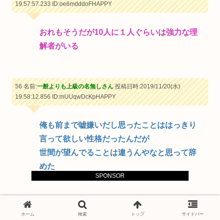
19:57:57.233
ID:oe6mdddoFHAPPY
おれもそうだが10人に１人ぐらいは強力な理
解者がいる
56 名前:
一般よりも上級の名無しさん
投稿日時:2019/11/20(水)
19:58:12.856
ID:mUUqwDcKpHAPPY
俺も前まで嘘嫌いだし思ったことははっきり
言って欲しい性格だったんだが
世間が望んでることは違うんやなと思って辞
めた
SPONSOR
57 名前:
一般よりも上級の名無しさん
投稿日時:2019/11/20(水)
ホーム
検索
トップ
サイドバー
19:58:40.345
ID:DIxhenqfdHAPPY