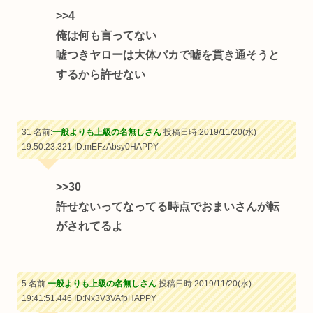
>>4
俺は何も言ってない
嘘つきヤローは大体バカで嘘を貫き通そうと
するから許せない
31 名前:
一般よりも上級の名無しさん
投稿日時:2019/11/20(水)
19:50:23.321
ID:mEFzAbsy0HAPPY
>>30
許せないってなってる時点でおまいさんが転
がされてるよ
5 名前:
一般よりも上級の名無しさん
投稿日時:2019/11/20(水)
19:41:51.446
ID:Nx3V3VAfpHAPPY