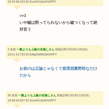
19:45:48.324
ID:3cmAH18uKHAPPY
>>3
いや嘘は黙ってられないから嘘つくなって絶
対言う
4 名前:
一般よりも上級の名無しさん
投稿日時:2019/11/20(水)
19:41:43.763
ID:ErBgAWMOdHAPPY
お前のは正論じゃなくて屁理屈糞野郎なだけ
だから
30 名前:
一般よりも上級の名無しさん
投稿日時:2019/11/20(水)
19:48:54.007
ID:3cmAH18uKHAPPY