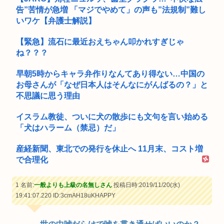
告”苦情が急増 「マジでやめて」の声も”法規制”難し
いワケ【弁護士解説】
【緊急】流石に最近おえちゃん叩かれすぎじゃ
ね？？？
早朝5時からキャラ弁作りなんてあり得ない…中国の
お母さんが「なぜ日本人はそんなにがんばるの？」と
不思議に思う理由
イスラム教徒、ついに犬の散歩にも文句を言い始める
「犬はハラーム（禁忌）だ」
産経新聞、東北での発行を休止へ 11月末、コスト増
で合理化
1 名前:
一般よりも上級の名無しさん
投稿日時:2019/11/20(水)
19:41:07.220
ID:3cmAH18uKHAPPY