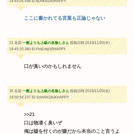
19:45:05.498
ID:qDvKfvZv0HAPPY
ここに書かれてる言葉も正論じゃない
21 名前:
一般よりも上級の名無しさん
投稿日時:2019/11/20(水)
19:45:20.380
ID:FmEcfql30HAPPY
口が臭いのかもしれません
35 名前:
一般よりも上級の名無しさん
投稿日時:2019/11/20(水)
19:50:54.237
ID:3cmAH18uKHAPPY
>>21
口は物凄く臭いぞ
俺は嘘を付くのが嫌だから本当のこと言うよ