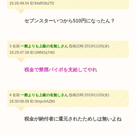
16:28:49.54
ID:tHdRSb2T0
セブンスターいつから510円になったん？
3 名前:
一般よりも上級の名無しさん
投稿日時:2019/11/20(水)
16:29:47.58
ID:UMN2q7rk0
税金で禁煙パイポを支給してやれ
4 名前:
一般よりも上級の名無しさん
投稿日時:2019/11/20(水)
16:30:08.09
ID:SmycAAZ80
税金が納付者に還元されたためしは無いよね