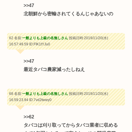
>>47
北朝鮮から密輸されてくるんじゃあないの
62 名前:
一般よりも上級の名無しさん
投稿日時:2019/11/20(水)
16:57:49.59
ID:FIK1tYJu0
>>47
最近タバコ農家減ったしねえ
68 名前:
一般よりも上級の名無しさん
投稿日時:2019/11/20(水)
16:59:23.94
ID:7vd2twwy0
>>62
タバコは刈り取ってからタバコ業者に収める