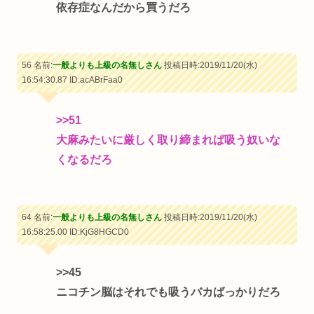
依存症なんだから買うだろ
56 名前:
一般よりも上級の名無しさん
投稿日時:2019/11/20(水)
16:54:30.87
ID:acABrFaa0
>>51
大麻みたいに厳しく取り締まれば吸う奴いな
くなるだろ
64 名前:
一般よりも上級の名無しさん
投稿日時:2019/11/20(水)
16:58:25.00
ID:KjG8HGCD0
>>45
ニコチン脳はそれでも吸うバカばっかりだろ