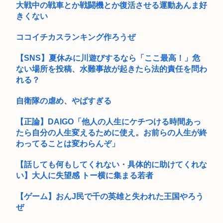
【岡山】シャインマスカット200房（時価40万円相当）畑から
小泉防衛大臣、高市早苗の被災地訪問PVに張り合うかのように
大戦中の戦車とか戦闘機とか復活させる運動あんま好
盗ん...
海上自...
きくない
29歳バンドマン俺、もうどうやったらバズるのかわからん
ココイチカスランキング作ろうぜ
旦那が上司を紹介してくれた。上司『あんたさ、見苦しいから
【SNS】夏休みに川遊びするなら「ここ最高！」危
痩せなよ...
ない場所を投稿、水難事故が起きたら法的責任を問わ
女芸人の吉住さん（36）メイクしたら普通に美人の部類だった
れる？
と判明...
自衛隊の虐め、やばすぎる
女子高生コスプレイヤー、夏の電車が臭くて苦言 「洋服は一回
全部熱...
【正論】DAIGO「他人の人生にケチつける時間あっ
たら自分の人生変えるために使え。お前らの人生が終
声優・前田佳織里さん、酔っぱらってiPhoneを初期化してし
わってることは変わらんぞ」
まう...
リリカルなのは5話まで一気見したんやけどオモロ過ぎやろ
【話しても何もしてくれない・具体的に助けてくれな
www何で...
い】大人に失望感 トー横に集まる若者
チンポの大きさや形、硬度でバトルするゲーム「ポコチンモン
【ゲーム】おんJ民で千の英雄と失われた王国やろう
スター」...
ぜ
日本人艦これ絵師、AI絵だと誹謗中傷され筆を折ってしまう