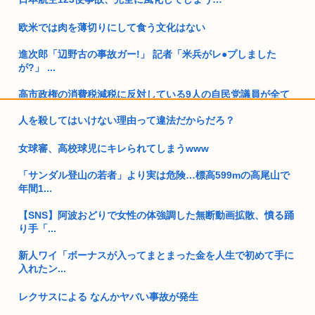
欧米では肉を薄切りにして食う文化はない
進次郎「辺野古の事故ガー!」 記者「米兵がレ●プしました
が?」 ...
高市政権の消費税減税に反対している9人の自民党議員が全て
判明ww...
人を殺してはいけない理由って違法だからだろ？
独身弱男、お盆のスーパーで大失態www
女球審、高校球児にキレられてしまうwww
オーストラリア研究チーム、45年間、2700人以上を研究した
「サンダル登山の若者」より実は危険…標高599mの高尾山で
結果...
年間1...
靖国神社「軍服のコスプレやめろ、"慰霊"の意味考えろ」
【SNS】阿波おどりで女性の体強調した無断動画拡散、憤る踊
り手「...
ネトウヨ「在日特権やばい。働かずに年間600万円もらって豪
遊して...
新人ワイ「ボーナスが入ってまとまった金を人生で初めて手に
入れたン...
阿波おどりで女性のカラダを強調した動画が拡散されてるらし
い！許せ...
レクサスによる なんかヤバい事故が発生
日本人「失われた30年ヤバいだろ…貧乏になりすぎ…もう愛国