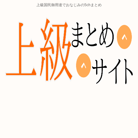
上級国民御用達でおなじみの5chまとめ