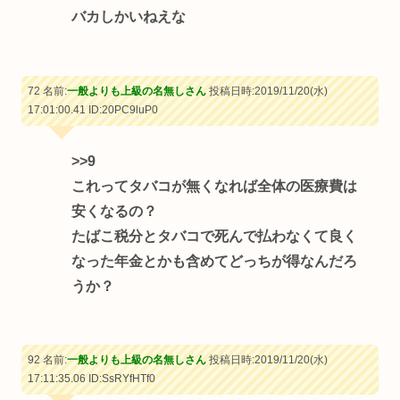
バカしかいねえな
72 名前:
一般よりも上級の名無しさん
投稿日時:2019/11/20(水)
17:01:00.41
ID:20PC9luP0
>>9
これってタバコが無くなれば全体の医療費は
安くなるの？
たばこ税分とタバコで死んで払わなくて良く
なった年金とかも含めてどっちが得なんだろ
うか？
92 名前:
一般よりも上級の名無しさん
投稿日時:2019/11/20(水)
17:11:35.06
ID:SsRYfHTf0