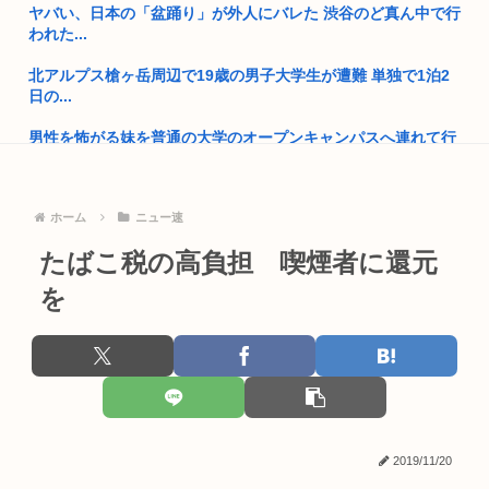
ヤバい、日本の「盆踊り」が外人にバレた 渋谷のど真ん中で行
保守を...
われた...
GPIF「4-6月で24兆円儲けた」 年金運用額317兆円に、あ...
北アルプス槍ヶ岳周辺で19歳の男子大学生が遭難 単独で1泊2
日の...
中国さん、日本に対しあまりにも酷い暴言を放つ 「侵略戦争仕
掛けた...
男性を怖がる妹を普通の大学のオープンキャンパスへ連れて行
ったら肩...
【大阪】58歳日本人男性の、80歳母の腹を踏みつけ肋骨8本を
バキ...
【悲報】佐倉綾音(32)、悠木碧（34）、早見沙織（35）←こ
ホーム
ニュー速
こ...
「助けて欲しけりゃきび団子よこしな？」 これ現代だと色々
厳...
たばこ税の高負担 喫煙者に還元
はっきり言って高卒や中卒よりも、いい歳して独身のほうが恥
ずかしい...
高市早苗、3000万円以上の高級新公用車を購入させ贅を尽くし
を
た後...
【動画】この美人の谷間を絶対見ないと豪語する弱男、秒で敗
北www
25歳すぎて童貞の人って
大学生ワイ、株で大儲けwww
【画像】東海道新幹線の自由席がコチラwww
【画像あり】女子大生「長岡の花火行ってきた」 花火を見せた
韓国人さん、ネトウヨの痛いところを突いてしまう。「日本人
いのか...
は韓国に...
2019/11/20