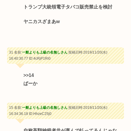
トランプ大統領電子タバコ販売禁止を検討
ヤニカスざまあw
31 名前:
一般よりも上級の名無しさん
投稿日時:2019/11/20(水)
16:40:30.77
ID:4cRjP1Ri0
>>14
ばーか
15 名前:
一般よりも上級の名無しさん
投稿日時:2019/11/20(水)
16:34:36.18
ID:HhzeC25j0
自称高額納税者共が喜んで払ってるんじゃな