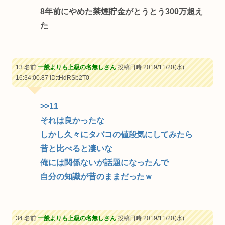
8年前にやめた禁煙貯金がとうとう300万超え
た
13 名前:
一般よりも上級の名無しさん
投稿日時:2019/11/20(水)
16:34:00.87
ID:tHdRSb2T0
>>11
それは良かったな
しかし久々にタバコの値段気にしてみたら
昔と比べると凄いな
俺には関係ないが話題になったんで
自分の知識が昔のままだったｗ
34 名前:
一般よりも上級の名無しさん
投稿日時:2019/11/20(水)