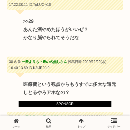
17:22:38.11
ID:TgLUOfy10
>>29
あんた酒やめたほうがいいぜ？
かなり脳やられてそうだな
30 名前:
一般よりも上級の名無しさん
投稿日時:2019/11/20(水)
16:40:13.69
ID:K3iJR0Jr0
医療費という観点からもうすでに多大な還元
しとるやろアホなの？
SPONSOR
32 名前:
一般よりも上級の名無しさん
投稿日時:2019/11/20(水)
16:40:51.49
ID:dyJvq3EG0
ホーム
検索
トップ
サイドバー