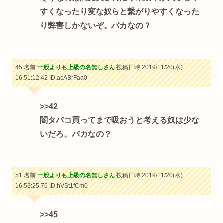
すくなったり変な奴らと繋がりやすくなった
り弊害しかないぞ。バカなの？
45 名前:
一般よりも上級の名無しさん
投稿日時:2019/11/20(水)
16:51:12.42
ID:acABrFaa0
>>42
闇タバコ買ってまで吸おうと考える奴は少な
いだろ。バカなの？
51 名前:
一般よりも上級の名無しさん
投稿日時:2019/11/20(水)
16:53:25.76
ID:hVSt1fCm0
>>45