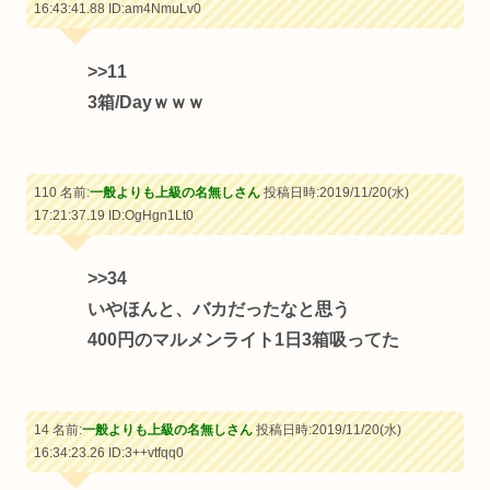
16:43:41.88
ID:am4NmuLv0
>>11
3箱/Dayｗｗｗ
110 名前:
一般よりも上級の名無しさん
投稿日時:2019/11/20(水)
17:21:37.19
ID:OgHgn1Lt0
>>34
いやほんと、バカだったなと思う
400円のマルメンライト1日3箱吸ってた
14 名前:
一般よりも上級の名無しさん
投稿日時:2019/11/20(水)
16:34:23.26
ID:3++vtfqq0