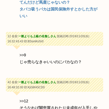
てんだけど馬鹿じゃないの？
タバコ吸うバカは国民保険外すとかした方が
いい
12 名前:
一般よりも上級の名無しさん
投稿日時:2019/11/20(水)
16:32:43.43
ID:BSsmKo5r0
>>9
じゃ売らなきゃいいのにバカなの？
42 名前:
一般よりも上級の名無しさん
投稿日時:2019/11/20(水)
16:48:32.00
ID:KjG8HGCD0
>>12
そうなれば闇売買されたり未成年が入手しや