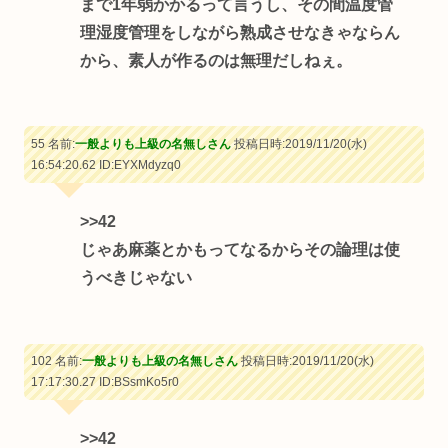
まで1年弱かかるって言うし、その間温度管
理湿度管理をしながら熟成させなきゃならん
から、素人が作るのは無理だしねぇ。
55 名前:
一般よりも上級の名無しさん
投稿日時:2019/11/20(水)
16:54:20.62
ID:EYXMdyzq0
>>42
じゃあ麻薬とかもってなるからその論理は使
うべきじゃない
102 名前:
一般よりも上級の名無しさん
投稿日時:2019/11/20(水)
17:17:30.27
ID:BSsmKo5r0
>>42