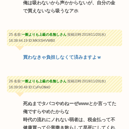
俺は吸わないから声かからないが、自分の金
で買えないなら吸うなアホ
25 名前:
一般よりも上級の名無しさん
投稿日時:2019/11/20(水)
16:38:44.19
ID:MKXSHVWB0
買わなきゃ負担しなくて済みますよｗ
26 名前:
一般よりも上級の名無しさん
投稿日時:2019/11/20(水)
16:39:00.48
ID:CyPuOtkk0
死ぬまでタバコやめねーぜwwwとか言ってた
俺ですらやめたからな
時代の流れにノれない弱者は、税金払って不
健康買って公害撒き散らして早死にしてくれ