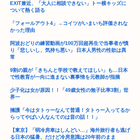
EXIT兼近、「大人に相談できない」トー横キッズに
ついて熱く語る
普通の日本人「台湾人は独立したがってる！！」最新世論調査
で現状維...
「フォールアウト4」→コイツがいまいち評価されな
かった理由
阿波おどりの練習動画が100万回超再生で当事者が憤
り「悲しいし、気持ち悪い」 日本人男性の性欲は異
常
9割の親が「きちんと学校で教えてほしい」も…日本
で性教育が一向に進まない裏事情を元教師が指摘
少子化は女が原因！！「49歳女性の無子比率3割」世
界一
擁護「今はタトゥーなんて普通！タトゥー入ってるか
らってやばい人なんてのは昔の話！！」
【東京】「弱冷房車はしんどい…」海外旅行者も逃げ
る日本の猛暑、だけど冷房意識は20年前のまま