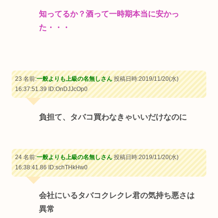
知ってるか？酒って一時期本当に安かっ
た・・・
23 名前:
一般よりも上級の名無しさん
投稿日時:2019/11/20(水)
16:37:51.39
ID:OnDJJcOp0
負担て、タバコ買わなきゃいいだけなのに
24 名前:
一般よりも上級の名無しさん
投稿日時:2019/11/20(水)
16:38:41.86
ID:schTHkHw0
会社にいるタバコクレクレ君の気持ち悪さは
異常