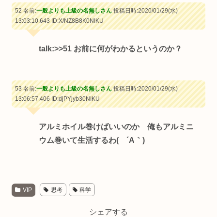
52 名前:
一般よりも上級の名無しさん
投稿日時:2020/01/29(水)
13:03:10.643
ID:X/NZ8B8K0NIKU
talk:
>>51
お前に何がわかるというのか？
53 名前:
一般よりも上級の名無しさん
投稿日時:2020/01/29(水)
13:06:57.406
ID:djPYjyb30NIKU
アルミホイル巻けばいいのか 俺もアルミニ
ウム巻いて生活するわ( ´Α｀)
VIP
思考
科学
シェアする