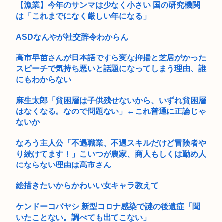
【高市】高市親衛隊、「〇〇(？)言いましたよね 」などと被災
【漁業】今年のサンマは少なく小さい 国の研究機関
者を...
は「これまでになく厳しい年になる」
【画像】どえらい爆乳の高1JK、発見される
ASDなんやが社交辞令わからん
【GIF画像】仙台育英の女子マネ、神聖な甲子園でウインクを
高市早苗さんが日本語ですら変な抑揚と芝居がかった
してし...
スピーチで気持ち悪いと話題になってしまう理由、誰
にもわからない
【決算】任天堂「Switch2もマリカも売れまくりで笑いが止ま
ら...
麻生太郎「貧困層は子供残せないから、いずれ貧困層
(´;ω;`)お仕事終わったよ
はなくなる。なので問題ない」←これ普通に正論じゃ
ないか
高市早苗の熊本襲来時、被災者の声遮られていた！
なろう主人公「不遇職業、不遇スキルだけど冒険者や
【画像】元ジャンポケ・斉藤慎二被告の妻・瀬戸サオリがイン
り続けてます！」こいつが農家、商人もしくは勤め人
スタ更新...
にならない理由は高市さん
【画像】色黒JCが「おっぱいグラドル」になるまでの歴史、シ
絵描きたいからかわいい女キャラ教えて
コすぎ...
【画像】田村保乃のパイもなかなか大きい！【ほのす】【櫻坂
ケンドーコバヤシ 新型コロナ感染で謎の後遺症「聞
46】
いたことない。調べても出てこない」