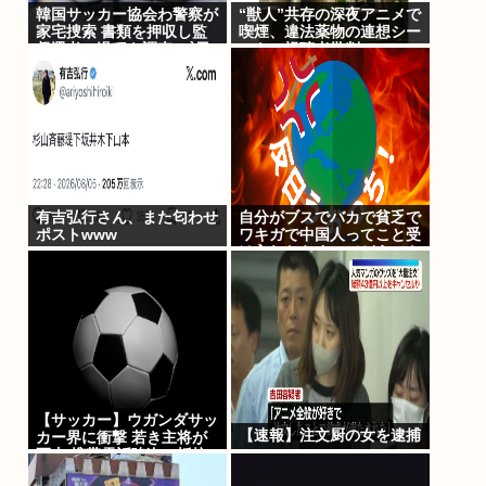
韓国サッカー協会わ警察が
“獣人”共存の深夜アニメで
家宅捜索 書類を押収し監
喫煙、違法薬物の連想シー
督選考の過程を調査 <\`皿
ンも…視聴者批判でBPO
´>
議論
有吉弘行さん、また匂わせ
自分がブスでバカで貧乏で
ポストwww
ワキガで中国人ってこと受
け入れたらすべてどうでも
良くなった
【サッカー】ウガンダサッ
【速報】注文厨の女を逮捕
カー界に衝撃 若き主将が
死去 携帯電話強盗に抵抗
した末に石で滅多打ち…