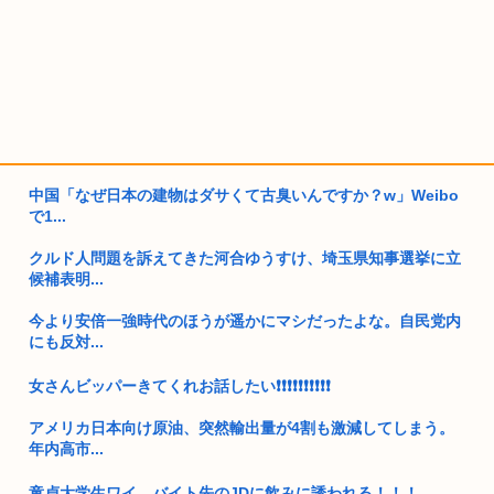
中国「なぜ日本の建物はダサくて古臭いんですか？w」Weibo
で1...
クルド人問題を訴えてきた河合ゆうすけ、埼玉県知事選挙に立
候補表明...
今より安倍一強時代のほうが遥かにマシだったよな。自民党内
にも反対...
女さんビッパーきてくれお話したい❗❗❗❗❗❗❗❗❗❗
アメリカ日本向け原油、突然輸出量が4割も激減してしまう。
年内高市...
童貞大学生ワイ、バイト先のJDに飲みに誘われる！！！