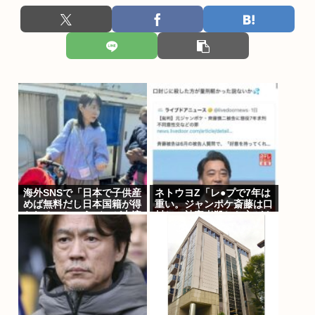
海外SNSで「日本で子供産
ネトウヨZ「レ●プで7年は
めば無料だし日本国籍が得
重い。ジャンポケ斎藤は口
られる」というデマが大流
封じに被害者殺した方がよ
行していた…:・
かった」