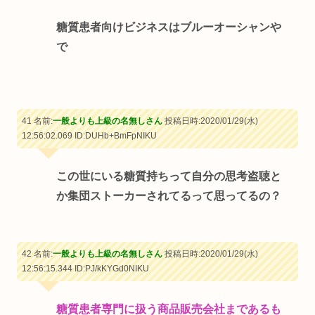
糖質患者向けビジネスはブルーオーシャンや
で
41 名前:
一般よりも上級の名無しさん
投稿日時:2020/01/29(水)
12:56:02.069
ID:DUHb+BmFpNIKU
この世にいる糖質持ちって自分の思考盗聴と
か集団ストーカーされてるって思ってるの？
42 名前:
一般よりも上級の名無しさん
投稿日時:2020/01/29(水)
12:56:15.344
ID:PJ/kKYGd0NIKU
糖質患者専門に扱う商品販売会社まであるも