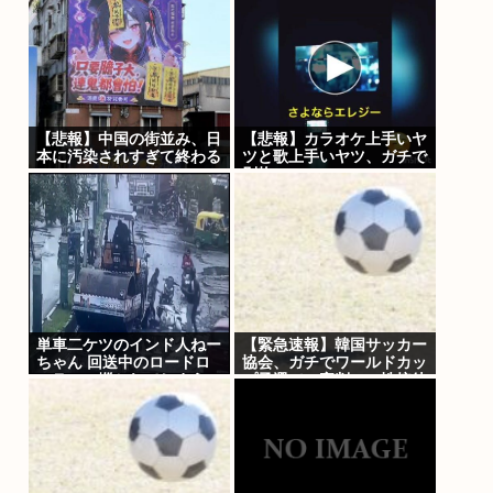
国民が怒り「リーダーを失
った」
【悲報】中国の街並み、日
【悲報】カラオケ上手いヤ
本に汚染されすぎて終わる
ツと歌上手いヤツ、ガチで
www
別物www
単車二ケツのインド人ねー
【緊急速報】韓国サッカー
ちゃん 回送中のロードロ
協会、ガチでワールドカッ
ーラーに轢かれてしまう…
プ予選での審判への性接待
【グロ？】
がバレ大炎上大騒ぎに