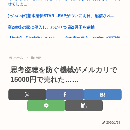
せてしま...
ドイツ人、熱中症で1ヶ月で9600人死亡www
(っ´ω`c)幻想水滸伝STAR LEAPがついに明日、配信され...
普通の日本人「アレ..?まともな政治議論できんの『自民党』し
かな...
高2生徒の家に侵入し、わいせつ 高2男子を逮捕
【熊本】「金銭欲しさから…」空き家に侵入して約250万円相
パソコンの正式名、一字一句正しく書けるの少数派説
当を盗...
アメリカ人美少女（白人、金髪碧眼、処女、10代）と結婚した
『ライザのアトリエ3』ウェディングドレス姿のライザがフィ
いんだ...
ホーム
VIP
ギュア化...
高市早苗「消費税減税の財源は今から考える」
思考盗聴を防ぐ機械がメルカリで
音楽愛好家「クラシック音楽のオーケストラはガラガラなの
に、ゲーム...
15000円で売れた……
韓国人「え待って、何で日本の避難所って10年前と同レベルな
の(ド...
【画像】どえらい乳のJSが発見される
部落民のことお前らの地域ってなんて言ってた？
私「耳を切られてるんですけど？」美容師「大した傷じゃなく
て良かっ...
中国大使館に侵入した自衛官（24）、動機を告白「中国の強硬
外交を...
就活女子大生「マジでどうしよう。手取り20万超えてて営業セ
コカン...
「味方のふりをしてたが、実は敵のスパイだったキャラ」 何が
2020/1/29
真っ先...