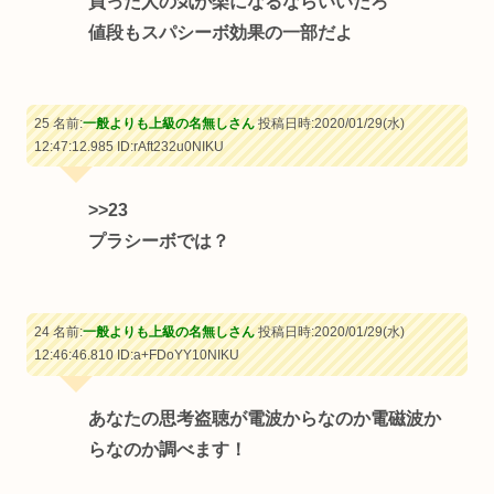
買った人の気が楽になるならいいだろ
値段もスパシーボ効果の一部だよ
25 名前:
一般よりも上級の名無しさん
投稿日時:2020/01/29(水)
12:47:12.985
ID:rAft232u0NIKU
>>23
プラシーボでは？
24 名前:
一般よりも上級の名無しさん
投稿日時:2020/01/29(水)
12:46:46.810
ID:a+FDoYY10NIKU
あなたの思考盗聴が電波からなのか電磁波か
らなのか調べます！