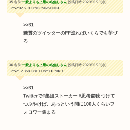
35 名前:
一般よりも上級の名無しさん
投稿日時:2020/01/29(水)
12:52:02.619
ID:sH8tv0Av0NIKU
>>31
糖質のツイッターのFF漁ればいくらでも芋づ
る
36 名前:
一般よりも上級の名無しさん
投稿日時:2020/01/29(水)
12:52:12.358
ID:a+FDoYY10NIKU
>>31
Twitterで#集団ストーカー #思考盗聴 つけて
つぶやけば、あっという間に100人くらいフ
ォロワー集まる