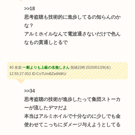
>>18
思考盗聴も技術的に進歩してるの知らんのか
な？
アルミホイルなんて電波通さないだけで色ん
なもの貫通しとるで
40 名前:
一般よりも上級の名無しさん
投稿日時:2020/01/29(水)
12:55:27.052
ID:CoTUmBZxdNIKU
>>34
思考盗聴の技術が進歩したって集団ストーカ
ーが流したデマだよ
本当はアルミホイルで十分なのに少しでも金
使わせてこっちにダメージ与えようとしてる