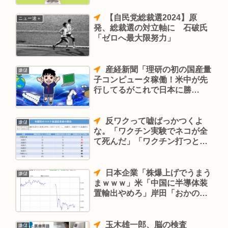
【自民党総裁選2024】原
ニュー速＋
発、総裁選の対立軸に 石破氏
「ゼロへ最大限努力」
産経新聞「理研の初の国産量
嫌儲
子コンピュータ稼働！米中が先
行してるがこれで日本に勝
機！」
反ワクって嘘ばっかつくよ
嫌儲
な。「ワクチン実験でネコが全
て死んだ」「ワクチン打つと不
妊になる」「感染率も重症化率
も上がる」
日本企業「株爆上げでうまう
嫌儲
まｗｗｗ」米「中国に半導体装
置輸出やめろ」岸田「おかのし
た」日経平均急降下へ…
玉木雄一郎、脳の検査
嫌儲