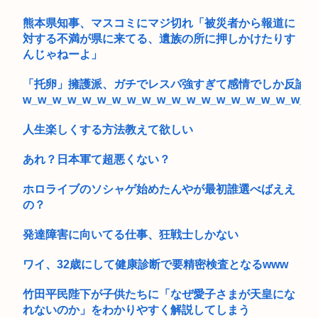
熊本県知事、マスコミにマジ切れ「被災者から報道に
対する不満が県に来てる、遺族の所に押しかけたりす
んじゃねーよ」
「托卵」擁護派、ガチでレスバ強すぎて感情でしか反論で
w_w_w_w_w_w_w_w_w_w_w_w_w_w_w_w_w_w_w_w
人生楽しくする方法教えて欲しい
あれ？日本軍て超悪くない？
ホロライブのソシャゲ始めたんやが最初誰選べばええ
の？
発達障害に向いてる仕事、狂戦士しかない
ワイ、32歳にして健康診断で要精密検査となるwww
竹田平民陛下が子供たちに「なぜ愛子さまが天皇にな
れないのか」をわかりやすく解説してしまう