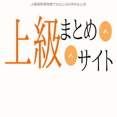
上級国民御用達でおなじみの5chまとめ