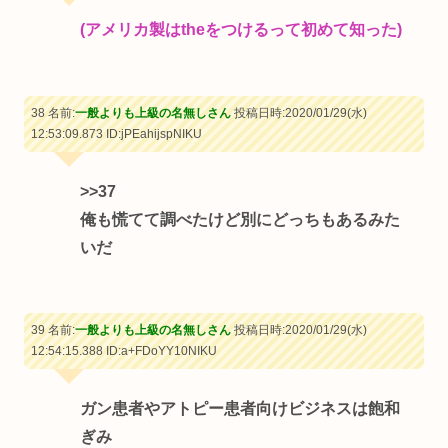
(アメリカ製はtheをつけるって初めて知った)
38 名前:
一般よりも上級の名無しさん
投稿日時:2020/01/29(水)
12:53:09.873
ID:jPEahijspNIKU
>>37
俺も慌てて調べたけど別にどっちもあるみた
いだ
39 名前:
一般よりも上級の名無しさん
投稿日時:2020/01/29(水)
12:54:15.388
ID:a+FDoYY10NIKU
ガン患者やアトピー患者向けビジネスは飽和
ぎみ