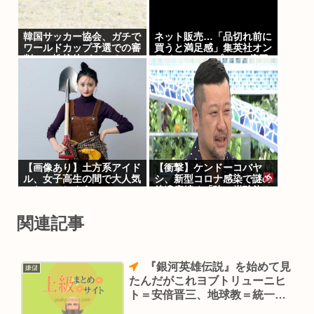
韓国サッカー協会、ガチで
ネット販売…「品切れ前に
ワールドカップ予選での審
買うと満足感」集英社オン
判への性接待がバレる
ラインショップで“43億円
分”キャンセルか 200超
のメールアカウント使い大
量注文 32歳女を逮捕
[8/6]
【画像あり】土方系アイド
【衝撃】ケンドーコバヤ
ル、女子高生の間で大人気
シ、新型コロナ感染で謎の
になってしまうwww
後遺症続く「強い炭酸飲ん
だら、あばら折れそうにな
る」
関連記事
『銀河英雄伝説』を始めて見
嫌儲
たんだがこれヨブトリューニヒ
ト＝安倍晋三、地球教＝統一教
会だよな。