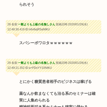
られそう
28 名前:
一般よりも上級の名無しさん
投稿日時:2020/01/29(水)
12:48:30.419
ID:n6vfsqR5aNIKU
スパシーボワロタｗｗｗｗｗｗ
29 名前:
一般よりも上級の名無しさん
投稿日時:2020/01/29(水)
12:49:21.352
ID:a+FDoYY10NIKU
とにかく糖質患者相手のビジネスは稼げる
薬なんか飲まなくても治る系のセミナーは確
実に人集められる
精神科医叩き系セミナーも確実に儲かる