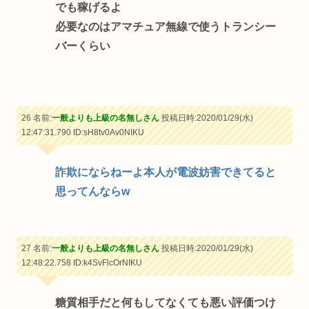
でも稼げるよ
必要なのはアマチュア無線で使うトランシー
バーくらい
26 名前:
一般よりも上級の名無しさん
投稿日時:2020/01/29(水)
12:47:31.790
ID:sH8tv0Av0NIKU
詐欺にならねーよ本人が電波妨害できてると
思ってんならw
27 名前:
一般よりも上級の名無しさん
投稿日時:2020/01/29(水)
12:48:22.758
ID:k4SvFlcOrNIKU
糖質相手だと何もしてなくても悪い評価つけ