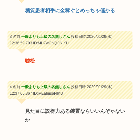
糖質患者相手に金稼ぐとめっちゃ儲かる
3 名前:
一般よりも上級の名無しさん
投稿日時:2020/01/29(水)
12:36:59.793
ID:MH7wCpQj0NIKU
嘘松
4 名前:
一般よりも上級の名無しさん
投稿日時:2020/01/29(水)
12:37:05.867
ID:jPEahijspNIKU
見た目に説得力ある装置ならいいんぞゃない
か