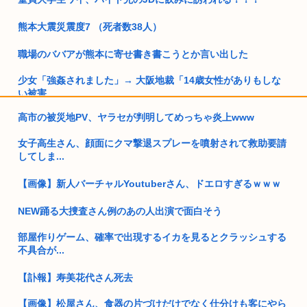
熊本大震災震度7 （死者数38人）
職場のババアが熊本に寄せ書き書こうとか言い出した
少女「強姦されました」→ 大阪地裁「14歳女性がありもしな
い被害...
高市の被災地PV、ヤラセが判明してめっちゃ炎上www
緊縮財政論者として知られる大物財務官僚、高市早苗の逆鱗に
触れ左遷
女子高生さん、顔面にクマ撃退スプレーを噴射されて救助要請
してしま...
開成→東大法学部トップのエース官僚もサナ(神戸大)には勝て
なかっ...
【画像】新人バーチャルYoutuberさん、ドエロすぎるｗｗｗ
就職氷河期世代が救われる方法
NEW踊る大捜査さん例のあの人出演で面白そう
最近のゲーム、キャラクリは自由自在に出来るのにボイスの種
部屋作りゲーム、確率で出現するイカを見るとクラッシュする
類は少な...
不具合が...
自民党「日本人56す56す56す56す56すコロスコロスコロ
ス…...
【訃報】寿美花代さん死去
【画像】松屋さん、食器の片づけだけでなく仕分けも客にやら
熊本地震避難所で高市早苗の態度が非常に良いと話題