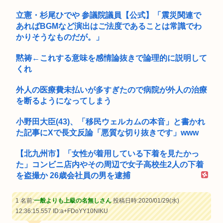
立憲・杉尾ひでや 参議院議員【公式】「震災関連で
あればBGMなど演出はご法度であることは常識でわ
かりそうなものだが。」
黙祷←これする意味を感情論抜きで論理的に説明して
くれ
外人の医療費未払いが多すぎたので病院が外人の治療
を断るようになってしまう
小野田大臣(43)、「移民ウェルカムの本音」と書かれ
た記事にXで長文反論「悪質な切り抜きです」www
【北九州市】「女性が着用している下着を見たかっ
た」コンビニ店内やその周辺で女子高校生2人の下着
を盗撮か 26歳会社員の男を逮捕
1 名前:
一般よりも上級の名無しさん
投稿日時:2020/01/29(水)
12:36:15.557
ID:a+FDoYY10NIKU