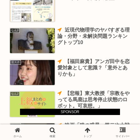
近現代物理学のヤバすぎる理
なんJ
論・分野・未解決問題ランキン
グトップ10
【福田麻貴】アンガ田中を恋
芸スポ
愛対象として意識？「意外とあ
りかも」
【悲報】東大教授「宗教をや
なんJ
ってる馬鹿は思考停止状態のロ
ボット。可哀想。」
SPONSOR
映画「猿の惑星」第二次大戦
芸スポ
の日本兵を猿に見立てた差別的
ホーム
検索
トップ
サイドバー
反日映画だった 「ティファニ