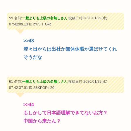
59 名前:
一般よりも上級の名無しさん
投稿日時:2020/01/29(水)
07:42:09.13
ID:bfu5H+Gkd
>>48
翌々日からは出社か無休休暇か選ばせてくれ
そうだな
61 名前:
一般よりも上級の名無しさん
投稿日時:2020/01/29(水)
07:42:37.01
ID:S8KPOPm20
>>44
もしかして日本語理解できてないお方？
中国から来たん？