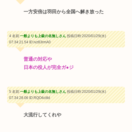
一方安倍は羽田から全国へ解き放った
4 名前:
一般よりも上級の名無しさん
投稿日時:2020/01/29(水)
07:34:21.54
ID:ivz83rmA0
普通の対応や
日本の役人が完全ガ●ジ
5 名前:
一般よりも上級の名無しさん
投稿日時:2020/01/29(水)
07:34:28.06
ID:RQO4citld
大流行してくれや