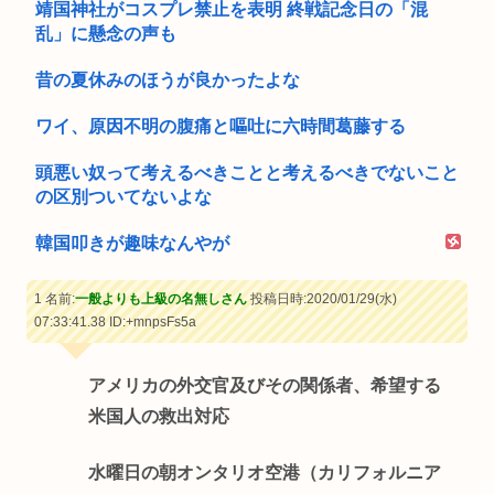
靖国神社がコスプレ禁止を表明 終戦記念日の「混
乱」に懸念の声も
昔の夏休みのほうが良かったよな
ワイ、原因不明の腹痛と嘔吐に六時間葛藤する
頭悪い奴って考えるべきことと考えるべきでないこと
の区別ついてないよな
韓国叩きが趣味なんやが
1 名前:
一般よりも上級の名無しさん
投稿日時:2020/01/29(水)
07:33:41.38
ID:+mnpsFs5a
アメリカの外交官及びその関係者、希望する
米国人の救出対応
水曜日の朝オンタリオ空港（カリフォルニア