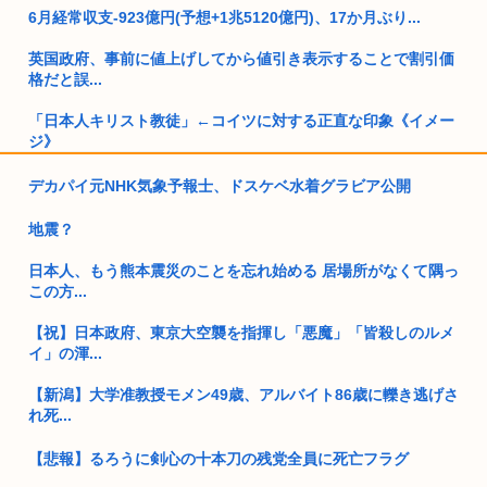
6月経常収支-923億円(予想+1兆5120億円)、17か月ぶり...
英国政府、事前に値上げしてから値引き表示することで割引価
格だと誤...
「日本人キリスト教徒」←コイツに対する正直な印象《イメー
ジ》
ドイツ、熱中症で10,000人以上が死亡、ほとんどがお前らと同
デカパイ元NHK気象予報士、ドスケベ水着グラビア公開
年...
地震？
ワイ25歳人生に疲れて女ホルを打ち始める
日本人、もう熊本震災のことを忘れ始める 居場所がなくて隅っ
左翼さん「高市が防弾ガラスでスピーチしてる クソ 」→石破
この方...
もして...
【祝】日本政府、東京大空襲を指揮し「悪魔」「皆殺しのルメ
トー横キッズ、ジャップの大人に失望「相談しても具体的に何
イ」の渾...
もしてく...
【新潟】大学准教授モメン49歳、アルバイト86歳に轢き逃げさ
【特殊性癖あり】遊戯王、がんばれゴエモンのヤエちゃんの新
れ死...
カード公...
【悲報】るろうに剣心の十本刀の残党全員に死亡フラグ
【画像】女の子、パンティの種類が多すぎる