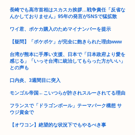
【画像悲報】吉野家の新メニュー「極旨ステーキ定食(1498
長崎でも高市首相はスカスカ挨拶…戦争責任「反省な
円)」...
んかしておりません」95年の発言がSNSで猛拡散
ワイ君、ポケカ購入のためマイナンバーを提示
【疑問】「ポケポケ」が完全に飽きられた理由www
台湾が熊本に手厚い支援、日本で「日本政府より愛を
感じる」「いっそ台湾に統治してもらった方がいい」
との声も
口内炎、3週間目に突入
モンゴル帝国←こいつらが許されスルーされてる理由
フランスで「ドラゴンボール」テーマパーク構想 サ
ウジ資金で
【オワコン】絶望的な状況下でもやるべき事