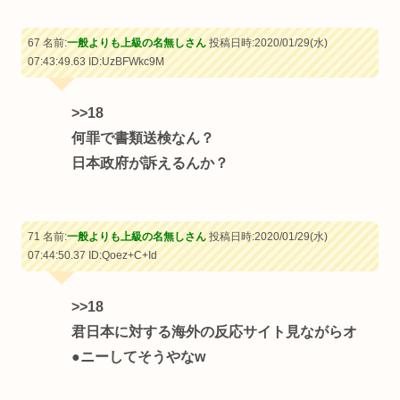
67 名前:
一般よりも上級の名無しさん
投稿日時:2020/01/29(水)
07:43:49.63
ID:UzBFWkc9M
>>18
何罪で書類送検なん？
日本政府が訴えるんか？
71 名前:
一般よりも上級の名無しさん
投稿日時:2020/01/29(水)
07:44:50.37
ID:Qoez+C+Id
>>18
君日本に対する海外の反応サイト見ながらオ
●ニーしてそうやなw