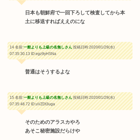
日本も朝鮮府で一回下ろして検査してから本
土に移送すればええのにな
14 名前:
一般よりも上級の名無しさん
投稿日時:2020/01/29(水)
07:35:30.13
ID:egz9yHSNa
普通はそうするよな
15 名前:
一般よりも上級の名無しさん
投稿日時:2020/01/29(水)
07:35:48.72
ID:uVZDt3uga
そのためのアラスカやろ
あそこ秘密施設だらけや