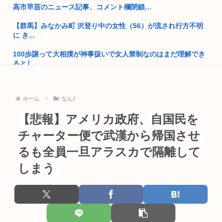
高市早苗のニュース記事、コメント欄閉鎖…
麻辣湯、必死にステマされるも日本人男性から見向きもされな
い
【群馬】みなかみ町 沢登り中の女性（56）が流され行方不明
に き...
性行為の同意のお勉強漫画が192.1万バズ！！！お前らもこれ
で勉...
100歩譲って大相撲が神事扱いで女人禁制なのはまだ理解でき
るとし...
中国父さん、熊本に10トンの支援を輸送！トランプは完全無視
←これ
【悲報】イギリスさん、国民食を子どもに食わせるのを諦める
www
西村ゆか氏がひろゆき新党に難色を示す理由「日本に戻るの怖
ホーム
なんJ
い、日本...
ゼレンスキー大統領、米国のバイデン前政権を批判「官僚主義
【悲報】アメリカ政府、自国民を
だった」
ホモガキ、今年も晒される
チャーター便で武漢から帰国させ
ガールズバンドにハマってるおっさんwww
おばさん、電車内で「痴漢！痴漢！」と大騒ぎ
るも全員一旦アラスカで隔離して
「ストリートファイター6」よりキャミィの1/3スケール可動フ
しまう
片山さつき、高市反逆罪で粛清へwww
ィギ...
【動画】高市早苗さん、広島の被爆者代表を睨みつけてしまい
【悲報】スペイン人「大阪のたこ焼きマッッズ！ゴミ箱直行だ
炎上
わこんな...
民主党政権「トヨタですら赤字でした、中小企業はもっとヤバ
【画像】今年のミスマガジンのJK達、これすべて同じような顔