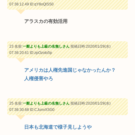
07:36:12.49
ID:qY8oQlSS0
アラスカの有効活用
23 名前:
一般よりも上級の名無しさん
投稿日時:2020/01/29(水)
07:36:20.61
ID:zpOzoto5p
アメリカは人権先進国じゃなかったんか？
人権侵害やろ
25 名前:
一般よりも上級の名無しさん
投稿日時:2020/01/29(水)
07:36:30.68
ID:CJunvXSG0
日本も北海道で様子見しようや