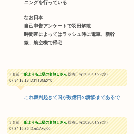
ニングを行っている
なお日本
自己申告アンケートで羽田解散
時間帯によってはラッシュ時に電車、新幹
線、航空機で帰宅
2 名前:
一般よりも上級の名無しさん
投稿日時:2020/01/29(水)
07:34:18.18
ID:IYTSMZ/Y0
これ裁判起きて国が数億円の訴訟まであるで
3 名前:
一般よりも上級の名無しさん
投稿日時:2020/01/29(水)
07:34:19.36
ID:/n1A+yj00