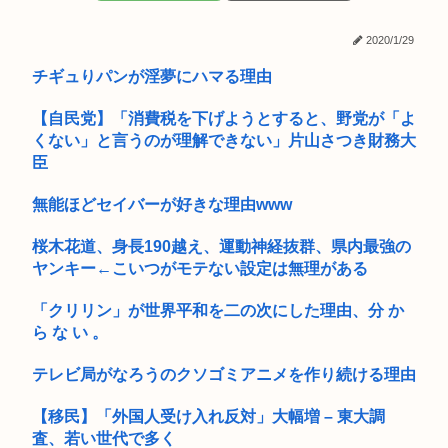
かったで...
に見え...
2020/1/29
「韓国 に一人で行く日本人の男」何をしてるのか謎すぎると話
お盆休み3日目はじめる 高市早苗「休みは義務よ
題に...
チギュりパンが淫夢にハマる理由
長崎の語り部のお爺さん、学生から「日本も核武装が必要」と
【自民党】「消費税を下げようとすると、野党が「よ
言われ発...
くない」と言うのが理解できない」片山さつき財務大
寝ない自慢の堀大輔さん、限界突破www
臣
【画像】セブンイレブンのバイト「AIにちいかわの画像を食わ
無能ほどセイバーが好きな理由www
せてっ...
桜木花道、身長190越え、運動神経抜群、県内最強の
息子がウザすぎる。こいつのせいで嫁との日々が薄れてるんだ
ヤンキー←こいつがモテない設定は無理がある
けど…初...
「クリリン」が世界平和を二の次にした理由、分 か
【画像】平成女子の夏ファッション、結構いいぞwww
ら な い 。
86歳アルバイト「ぶつかったのは大木だ」 ひき逃げ死亡事故
で逮捕
テレビ局がなろうのクソゴミアニメを作り続ける理由
【動画】 ベトナム人ポケカ転売ヤーさん、ついに暴行まではた
【移民】「外国人受け入れ反対」大幅増 – 東大調
らき始...
査、若い世代で多く