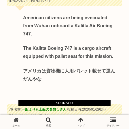
07:42:24.25
ID:V7N35lqCr
American citizens are being evecuated
from Wuhan onboard a Kalitta Air Boeing
747.
The Kalitta Boeing 747 is a cargo aircraft
equipped with pallet seat for this mission.
アメリカは貨物機に人用パレット載せて運ん
だんやな
SPONSOR
76 名前:
一般よりも上級の名無しさん
投稿日時:2020/01/29(水)
07:45:23.26
ID:F1cQBzV8a
ホーム
検索
トップ
サイドバー