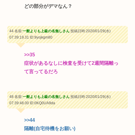
どの部分がデマなん？
44 名前:
一般よりも上級の名無しさん
投稿日時:2020/01/29(水)
07:39:19.31
ID:9yojkgm80
>>35
症状があるなしに検査を受けて2週間隔離っ
て言ってるだろ
48 名前:
一般よりも上級の名無しさん
投稿日時:2020/01/29(水)
07:39:48.00
ID:0KQ0UA9da
>>44
隔離(自宅待機をお願い)