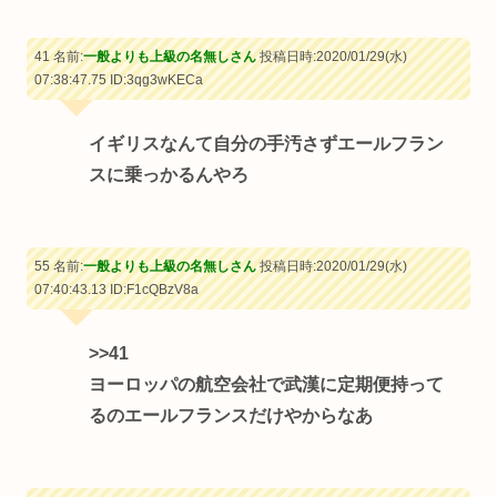
41 名前:
一般よりも上級の名無しさん
投稿日時:2020/01/29(水)
07:38:47.75
ID:3qg3wKECa
イギリスなんて自分の手汚さずエールフラン
スに乗っかるんやろ
55 名前:
一般よりも上級の名無しさん
投稿日時:2020/01/29(水)
07:40:43.13
ID:F1cQBzV8a
>>41
ヨーロッパの航空会社で武漢に定期便持って
るのエールフランスだけやからなあ