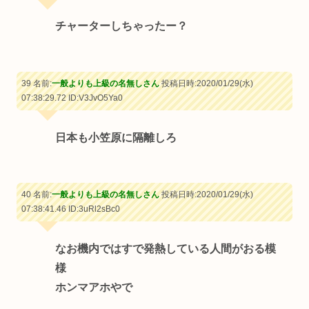
チャーターしちゃったー？
39 名前:
一般よりも上級の名無しさん
投稿日時:2020/01/29(水)
07:38:29.72
ID:V3JvO5Ya0
日本も小笠原に隔離しろ
40 名前:
一般よりも上級の名無しさん
投稿日時:2020/01/29(水)
07:38:41.46
ID:3uRl2sBc0
なお機内ではすで発熱している人間がおる模
様
ホンマアホやで