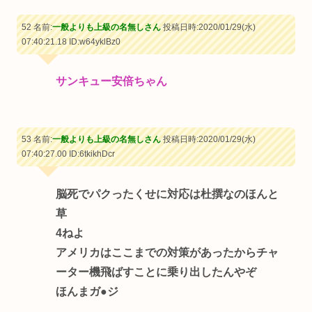
52 名前:
一般よりも上級の名無しさん
投稿日時:2020/01/29(水)
07:40:21.18
ID:w64yklBz0
サンキュー安倍ちゃん
53 名前:
一般よりも上級の名無しさん
投稿日時:2020/01/29(水)
07:40:27.00
ID:6tkikhDcr
脳死でパクったくせに対応は杜撰なのほんと
草
4ねよ
アメリカはここまでの対策があったからチャ
ーター機飛ばすことに乗り出したんやぞ
ほんまガ●ジ