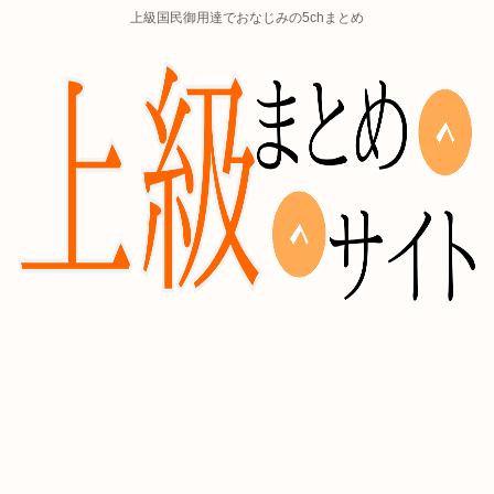
上級国民御用達でおなじみの5chまとめ