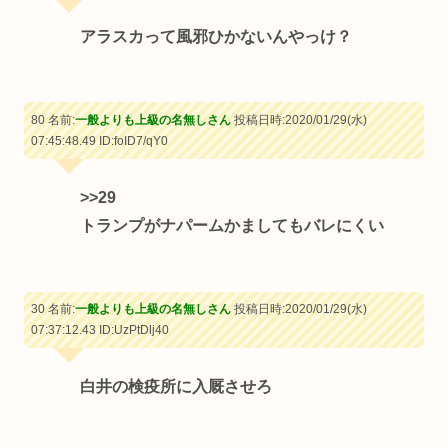
アラスカって風邪ひかないんやっけ？
80 名前:
一般よりも上級の名無しさん
投稿日時:2020/01/29(水)
07:45:48.49
ID:foID7/qY0
>>29
トランプがナパームかましてもバレにくい
30 名前:
一般よりも上級の名無しさん
投稿日時:2020/01/29(水)
07:37:12.43
ID:UzPtDlj40
白井の検疫所に入厩させろ