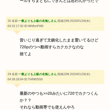
ールすらまともにできんとは思わんかったで
20 名前:
一般よりも上級の名無しさん
投稿日時:2020/01/29(水)
04:32:17.92
ID:WhfInnFW0
昔いじり過ぎて文鎮化したまま置いてるけど
720pのつべ動画すらカクカクなのな
捨てよ
29 名前:
一般よりも上級の名無しさん
投稿日時:2020/01/29(水)
04:36:28.84
ID:TnRtKl5G0
最新のやつも
>>20
みたいに720でカクつくん
か？？
それなら動画専でも使えんやろ