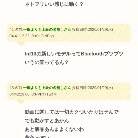
ネトフリいい感じに動く？
41 名前:
一般よりも上級の名無しさん
投稿日時:2020/01/29(水)
04:41:13.32
ID:r0aOlNBqa
hd10の新しいモデルってBluetoothブツブツ
いうの直ってるん？
43 名前:
一般よりも上級の名無しさん
投稿日時:2020/01/29(水)
04:42:29.00
ID:PVRrY1wpM
動画に関しては一切カクついたりはせんで
でも動かすとあかん
あと液晶あんまよくないわ
黄色っぽい