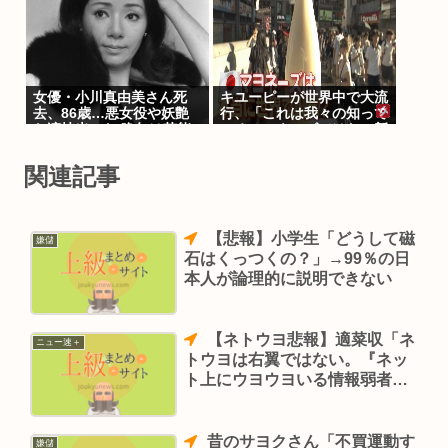
女優・小川真由美さん死
キユーピーが世界中で大流
去、86歳…悪女役や妖艶
行、「これは我々の知って
な演技光った 晩年は芸能
いるマヨネーズではない新
活動控え尼僧に
しいソースだ」
関連記事
【悲報】小学生「どうして磁
嫌儲
石はくっつくの？」→99％の日
本人が論理的に説明できない
【ネトウヨ悲報】適菜収「ネ
ニュー速＋
トウヨは右翼ではない。『ネッ
ト上にウヨウヨいる情報弱者』
の略。要するにバカ」
昔のサヨクさん「不買運動す
嫌儲