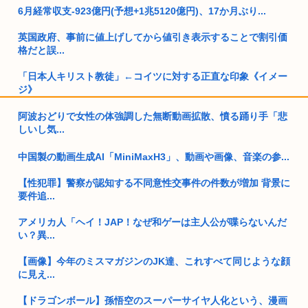
6月経常収支-923億円(予想+1兆5120億円)、17か月ぶり...
英国政府、事前に値上げしてから値引き表示することで割引価
格だと誤...
「日本人キリスト教徒」←コイツに対する正直な印象《イメー
ジ》
ドイツ、熱中症で10,000人以上が死亡、ほとんどがお前らと同
阿波おどりで女性の体強調した無断動画拡散、憤る踊り手「悲
年...
しいし気...
ワイ25歳人生に疲れて女ホルを打ち始める
中国製の動画生成AI「MiniMaxH3」、動画や画像、音楽の参...
左翼さん「高市が防弾ガラスでスピーチしてる クソ 」→石破
【性犯罪】警察が認知する不同意性交事件の件数が増加 背景に
もして...
要件追...
トー横キッズ、ジャップの大人に失望「相談しても具体的に何
アメリカ人「ヘイ！JAP！なぜ和ゲーは主人公が喋らないんだ
もしてく...
い？異...
【特殊性癖あり】遊戯王、がんばれゴエモンのヤエちゃんの新
【画像】今年のミスマガジンのJK達、これすべて同じような顔
カード公...
に見え...
【ドラゴンボール】孫悟空のスーパーサイヤ人化という、漫画
【画像】女の子、パンティの種類が多すぎる