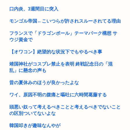
れ死...
口内炎、3週間目に突入
モンゴル帝国←こいつらが許されスルーされてる理由
フランスで「ドラゴンボール」テーマパーク構想 サ
ウジ資金で
【オワコン】絶望的な状況下でもやるべき事
靖国神社がコスプレ禁止を表明 終戦記念日の「混
乱」に懸念の声も
昔の夏休みのほうが良かったよな
ワイ、原因不明の腹痛と嘔吐に六時間葛藤する
頭悪い奴って考えるべきことと考えるべきでないこと
の区別ついてないよな
韓国叩きが趣味なんやが