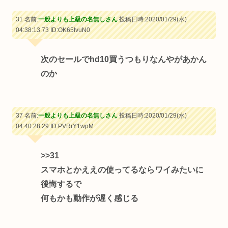
31 名前:
一般よりも上級の名無しさん
投稿日時:2020/01/29(水)
04:38:13.73
ID:OK65lvuN0
次のセールでhd10買うつもりなんやがあかん
のか
37 名前:
一般よりも上級の名無しさん
投稿日時:2020/01/29(水)
04:40:28.29
ID:PVRrY1wpM
>>31
スマホとかええの使ってるならワイみたいに
後悔するで
何もかも動作が遅く感じる