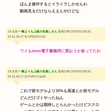
ほんま操作するとイライラしかせんわ
動画見るだけならええんやけどな
18 名前:
一般よりも上級の名無しさん
投稿日時:2020/01/29(水)
04:31:36.47
ID:OP8D61Ou0
ワイもdmm電子書籍用に買おうか迷ってたわ
19 名前:
一般よりも上級の名無しさん
投稿日時:2020/01/29(水)
04:31:48.17
ID:PVRrY1wpM
これで前モデルより30%も高速とか前モデル
どんだけゴミやったねん
ゲームとかは期待しとらんかったけどスクロ