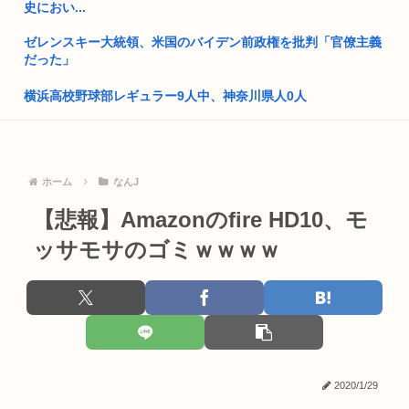
史におい...
麻辣湯、必死にステマされるも日本人男性から見向きもされな
ゼレンスキー大統領、米国のバイデン前政権を批判「官僚主義
い
だった」
性行為の同意のお勉強漫画が192.1万バズ！！！お前らもこれ
で勉...
横浜高校野球部レギュラー9人中、神奈川県人0人
中国父さん、熊本に10トンの支援を輸送！トランプは完全無視
作業所の40代独身先輩、もれなくヤバい奴しかいないwww
←これ
寝ない自慢の堀大輔さん、限界突破www
西村ゆか氏がひろゆき新党に難色を示す理由「日本に戻るの怖
ホーム
なんJ
い、日本...
【BLEACH】卍解の花弁は卍解のタイムリミットじゃなかっ
【悲報】Amazonのfire HD10、モ
た？
ホモガキ、今年も晒される
ッサモサのゴミｗｗｗｗ
樹里と中学生のカーセクロス完全版。新事実発見した！
おばさん、電車内で「痴漢！痴漢！」と大騒ぎ
【動画】阿波おどりを踊るおっさんがカッコいい話題に、これ
片山さつき、高市反逆罪で粛清へwww
が真の阿...
【動画】高市早苗さん、広島の被爆者代表を睨みつけてしまい
【速報】YOASOBI幾田りら、最新のCカップお乳www
炎上
エロ漫画の竿役「あー、一回出すわ」←いやすごすぎるだろ
2020/1/29
民主党政権「トヨタですら赤字でした、中小企業はもっとヤバ
www