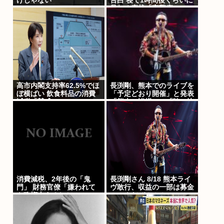
けじゃない
告白 寝て1時間後くらいに
暴れる症状「夜驚症」にフ
ァンからアドバイスの声
高市内閣支持率62.5%でほ
長渕剛、熊本でのライブを
ぼ横ばい 飲食料品の消費
「予定どおり開催」と発表
減税「賛成」52.9%
「熊本の皆様へ」「強い決
意」のメッセージ&寄付も
表明
消費減税、2年後の「鬼
長渕剛さん 8/18 熊本ライ
門」 財務官僚「嫌われて
ヴ敢行、収益の一部は募金
も政権支えるしか」
ロックだぜ！！！