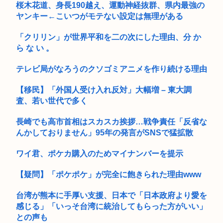
かったで...
桜木花道、身長190越え、運動神経抜群、県内最強の
【祝】日本政府、東京大空襲を指揮し「悪魔」「皆殺しのルメ
ヤンキー←こいつがモテない設定は無理がある
お盆休み3日目はじめる 高市早苗「休みは義務よ
イ」の渾...
「クリリン」が世界平和を二の次にした理由、分 か
【悲報】恋人がいる率、ちょっと異常
ら な い 。
畑に2層DVD-RW吊るさないで
テレビ局がなろうのクソゴミアニメを作り続ける理由
【動画】高市早苗さん、広島の被爆者代表を睨みつけてしまい
【移民】「外国人受け入れ反対」大幅増 – 東大調
炎上
査、若い世代で多く
「韓国 に一人で行く日本人の男」何をしてるのか謎すぎると話
題に...
長崎でも高市首相はスカスカ挨拶…戦争責任「反省な
んかしておりません」95年の発言がSNSで猛拡散
【画像】太ってた女性が激やせして大変身、ビフォーアフター
すごいw...
ワイ君、ポケカ購入のためマイナンバーを提示
【台風15号】クルッた進路へ！茨城で上陸し栃木、群馬、新
【疑問】「ポケポケ」が完全に飽きられた理由www
潟、富山...
台湾が熊本に手厚い支援、日本で「日本政府より愛を
高市早苗のニュース記事、コメント欄閉鎖…
感じる」「いっそ台湾に統治してもらった方がいい」
【新潟】大学准教授モメン49歳、アルバイト86歳に轢き逃げさ
との声も