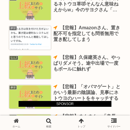
るネトウヨ草🤣そんなん意味ね
えからw」今のサヨクさん「三
浦瑠麗がアマゾンのCMやと？！
【悲報】Amazonさん、置き
嫌儲
配不可を指定しても問答無用で
置き配してしまう
【悲報】久保建英さん、やっ
なんJ
ぱりダメそう。途中出場で一度
もボールに触れず
【悲報】「オバマゲート」と
嫌儲
かいう最新の陰謀論、見事にネ
トウヨのハートをキャッチする
SPONSOR
【悲報】まんさん、「身長
嫌儲
165cmイケメンと180cmフツメ
ホーム
検索
トップ
サイドバー
ンならどちらと付き合いた