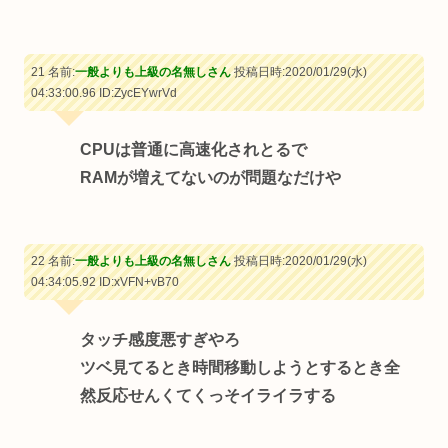
21 名前:
一般よりも上級の名無しさん
投稿日時:2020/01/29(水)
04:33:00.96
ID:ZycEYwrVd
CPUは普通に高速化されとるで
RAMが増えてないのが問題なだけや
22 名前:
一般よりも上級の名無しさん
投稿日時:2020/01/29(水)
04:34:05.92
ID:xVFN+vB70
タッチ感度悪すぎやろ
ツベ見てるとき時間移動しようとするとき全
然反応せんくてくっそイライラする