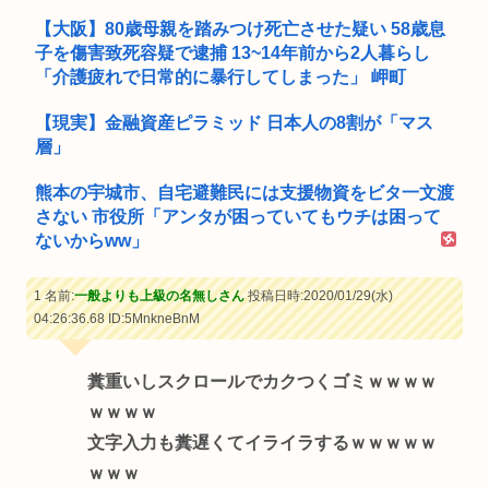
【大阪】80歳母親を踏みつけ死亡させた疑い 58歳息
子を傷害致死容疑で逮捕 13~14年前から2人暮らし
「介護疲れで日常的に暴行してしまった」 岬町
【現実】金融資産ピラミッド 日本人の8割が「マス
層」
熊本の宇城市、自宅避難民には支援物資をビタ一文渡
さない 市役所「アンタが困っていてもウチは困って
ないからww」
1 名前:
一般よりも上級の名無しさん
投稿日時:2020/01/29(水)
04:26:36.68
ID:5MnkneBnM
糞重いしスクロールでカクつくゴミｗｗｗｗ
ｗｗｗｗ
文字入力も糞遅くてイライラするｗｗｗｗｗ
ｗｗｗ