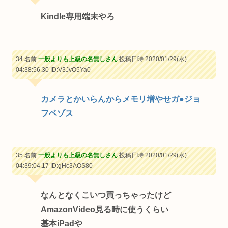
Kindle専用端末やろ
34 名前:
一般よりも上級の名無しさん
投稿日時:2020/01/29(水)
04:38:56.30
ID:V3JvO5Ya0
カメラとかいらんからメモリ増やせガ●ジョ
フベゾス
35 名前:
一般よりも上級の名無しさん
投稿日時:2020/01/29(水)
04:39:04.17
ID:gHc3AOS80
なんとなくこいつ買っちゃったけど
AmazonVideo見る時に使うくらい
基本iPadや