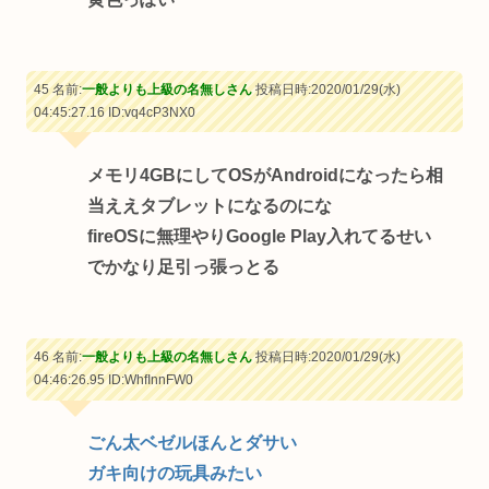
45 名前:
一般よりも上級の名無しさん
投稿日時:2020/01/29(水)
04:45:27.16
ID:vq4cP3NX0
メモリ4GBにしてOSがAndroidになったら相
当ええタブレットになるのにな
fireOSに無理やりGoogle Play入れてるせい
でかなり足引っ張っとる
46 名前:
一般よりも上級の名無しさん
投稿日時:2020/01/29(水)
04:46:26.95
ID:WhfInnFW0
ごん太ベゼルほんとダサい
ガキ向けの玩具みたい