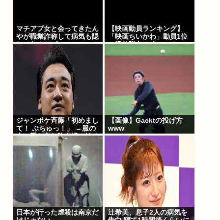
マチアプ女と会ってきたん
【映画動員ランキング】
やが職業詐称して病気も隠
「映画ちいかわ」動員1位
してたんやが
に返り咲き！「ミニオン
ズ」「あの星」「ブルーロ
ック」もランクイン
ジャンポケ斉藤「初めまし
【画像】Gacktの投げ方
て！ ぶちゅっ！」 →服の
www
中に手を入れ胸を揉み始め
る。 これ異常者だろ(´・
ω・`)
日本が行った虐殺は南京だ
辻希美、息子2人の病気を