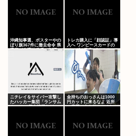
沖縄知事選、ポスターやの
トレカ購入に「顔認証」導
ぼり旗367件に撤去命令 県
入へ ワンピースカードの
選管が公選法違反と判断
バンダイ発表 ポケカもマ
イナカード導入
ニチレイをサイバー攻撃し
金持ちのおっさんは1000
たハッカー集団「ランサム
円カットに来るなよ 近所
ウェア」 個人情報など20
の床屋で金を使ってくれ
万件以上をダークウェブ上
それが貴族ってもんだ
に公開か