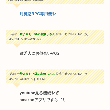
対魔忍RPG専用機や
8 名前:
一般よりも上級の名無しさん
投稿日時:2020/01/29(水)
04:28:01.72
ID:wiC90lPs0
貧乏人にお似合いやね
9 名前:
一般よりも上級の名無しさん
投稿日時:2020/01/29(水)
04:28:09.44
ID:/EAQ0+SPM
youtube見る機械やぞ
amazonアプリですらゴミ