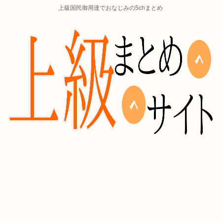
上級国民御用達でおなじみの5chまとめ