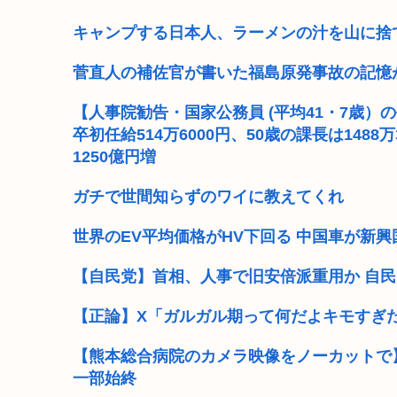
3秒で思いついた架空の黒人力士の四股名
キャンプする日本人、ラーメンの汁を山に捨
日本人「そうめんうまかったね〜はい！夜は雑炊にする
菅直人の補佐官が書いた福島原発事故の記憶
高市早苗「袴田さんを犯人だと思ってないわよ！判決が
【人事院勧告・国家公務員 (平均41・7歳）の
卒初任給514万6000円、50歳の課長は148
さっき地方国立大学のやつが東大再受験するってス
1250億円増
【維新速報】副首都・大阪都「大阪万博の跡地を “お金
ガチで世間知らずのワイに教えてくれ
農水省「食料自給率37%で過去最低」 肥料は輸入ほぼ1
世界のEV平均価格がHV下回る 中国車が新
工学博士「国民が反中に染まっているから自民党は
【自民党】首相、人事で旧安倍派重用か 自民
【正論】X「ガルガル期って何だよキモすぎ
【熊本総合病院のカメラ映像をノーカットで】
一部始終