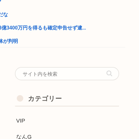
P
だな
億3400万円を得るも確定申告せず逮...
体が判明
射 祖父母と教師5人などを殺し自...
ータワー」が大流行→14時間待ちで整理...
如く水着で現れ声優水着界隈をざわつかせ...
誤って腫瘍の無い部位を摘出 脳幹など損...
カテゴリー
器、受注停止。
VIP
本支援で“大きい口でピザ頬張る”動画...
てなったのに、熊本地震では『頑張ろう...
なんG