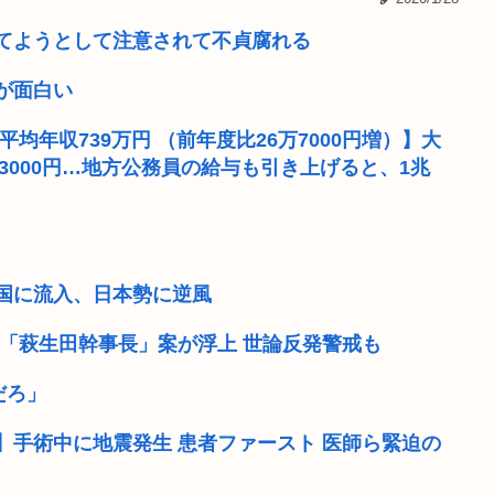
警視庁「車カスの飯塚幸三を
てようとして注意されて不貞腐れる
からそうめんつ...
【朗報】菅直人元総理、再
が面白い
到底承服できな...
ぼく(35)「結婚しよう！貯金2
平均年収739万円 （前年度比26万7000円増）】大
8万3000円…地方公務員の給与も引き上げると、1兆
レたててたやん？
【訃報】「おはぎドリーム」シリ
持ち向けの別...
夏休みのイオンモール、おぱ
00%なの...
ガキ「これインターネット老
興国に流入、日本勢に逆風
勝った
商業施設でいきなり"ラリア
「萩生田幹事長」案が浮上 世論反発警戒も
だろ」
手術中に地震発生 患者ファースト 医師ら緊迫の