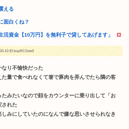
震える
に面白くね？
生活資金【10万円】を無利子で貸してあげます」
00.43
ID:bupRCGsw0
かなり不愉快だった
えた量で食べれなくて箸で豚肉を弄んでたら隣の客
ったみたいなので顔をカウンターに乗り出して「お
釈された
楽しみにしていたのになんで嫌な思いさせられなき