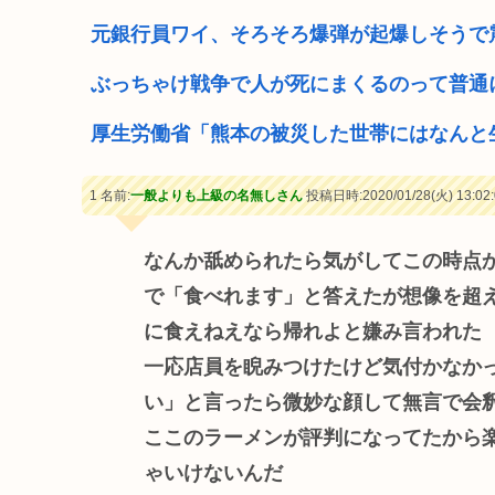
元銀行員ワイ、そろそろ爆弾が起爆しそうで
ぶっちゃけ戦争で人が死にまくるのって普通
厚生労働省「熊本の被災した世帯にはなんと
1 名前:
一般よりも上級の名無しさん
投稿日時:2020/01/28(火) 13:02:
なんか舐められたら気がしてこの時点
で「食べれます」と答えたが想像を超
に食えねえなら帰れよと嫌み言われた
一応店員を睨みつけたけど気付かなか
い」と言ったら微妙な顔して無言で会
ここのラーメンが評判になってたから
ゃいけないんだ