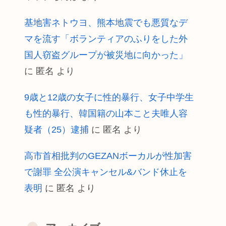
基地害ネトウヨ、熊本地震でも悪質なデ
マを流す「ボランティアのふりをした外
国人窃盗グループが被災地に向かった」
に
匿名
より
9歳と12歳の女子に性的暴行、女子中学生
も性的暴行、韓国籍の山本こと夫唯人容
疑者（25）逮捕
に
匿名
より
高市首相批判のGEZANボーカルが性加害
で謝罪 全公演キャンセル&バンド休止を
表明
に
匿名
より