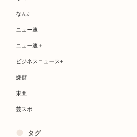
逮捕しなくていい理由を考えるために10...
なんJ
評価されるwww
ニュー速
000万！」かの(33)「おっけ...
ニュー速＋
ーズ 作家の(*´ω`*)うんち博...
ビジネスニュース+
ーいを強調した薄着の女子小中学生だらけ...
人会じゃんwww」ぼく「どれどれ…」ガ...
嫌儲
ット" 面識ない女子中学生の顎を右腕で...
東亜
芸スポ
タグ