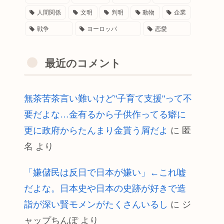
人間関係
文明
判明
動物
企業
戦争
ヨーロッパ
恋愛
最近のコメント
無茶苦茶言い難いけど"子育て支援"って不
要だよな…金有るから子供作ってる癖に
更に政府からたんまり金貰う屑だよ
に
匿
名
より
「嫌儲民は反日で日本が嫌い」←これ嘘
だよな。日本史や日本の史跡が好きで造
詣が深い賢モメンがたくさんいるし
に
ジ
ャップちんぽ
より