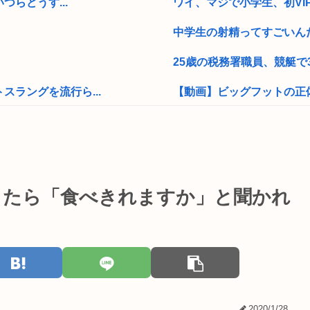
つらどうす...
ワイ、マジで小学生、初VI
中学生の射精ってすごいん
25歳の税務署職員、競艇で3
ラングを流行ら...
【動画】ビッグフットの正
タイの学校で14歳少年が銃乱
ア滅亡させられ...
中国さん、SNSで「スシロ
勤続28年...
謎の新人女性声優H、彗星の
したら「食べきれますか」と聞かれ
京大病院、脳腫瘍摘出手術で
いんや？
【緊急高市速報】ガス警報
識は正常で何か...
【芸能】松本まりか（41）熊
して合ってる...
3.11は『頑張ろう東北』っ
2020/1/28