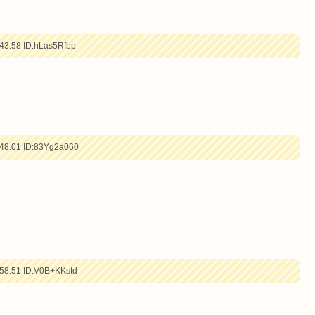
43.58
ID:hLas5Rfbp
48.01
ID:83Yg2a060
58.51
ID:V0B+KKstd