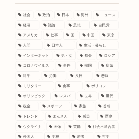
社会
政治
日本
海外
ニュース
経済
議論
思想
自民党
アメリカ
仕事
国
中国
東京
人間
日本人
生活・暮らし
インターネット
男・女
都会
ロシア
コロナウイルス
事件
韓国
病気
科学
労働
反日
悲報
ミリタリー
食事
ポリコレ
オリンピック
レスバ
世界
世代
税金
スポーツ
家族
首相
トレンド
まんさん
感染
歴史
ウクライナ
画像
芸能
社会不適合者
外国人
学校
若者
哲学