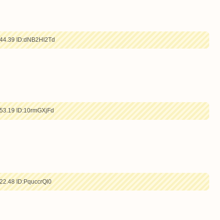
44.39
ID:dNB2HI2Td
53.19
ID:10rmGXjFd
22.48
ID:PquccrQl0