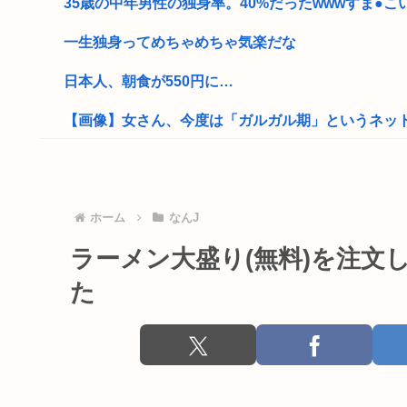
35歳の中年男性の独身率。40%だったwwwすま●こい
一生独身ってめちゃめちゃ気楽だな
日本人、朝食が550円に…
【画像】女さん、今度は「ガルガル期」というネットス
靖国神社、軍服コスプレでの参拝を禁止へ
【高市】トランプ「イランが核入手したら2分でイタリ
ホーム
なんJ
【衝撃】国家公務員チン上げ、大卒初年度で年収514万、
ラーメン大盛り(無料)を注文
弱者男性ワイ、1人で夏祭りに来る
た
性欲の衰えた独身中年男は何を楽しみに生きればい
誤って脳幹を摘出された女性、重篤な植物状態だが、意
NISAのせいで少子化加速してるけどこれ本当に政策と