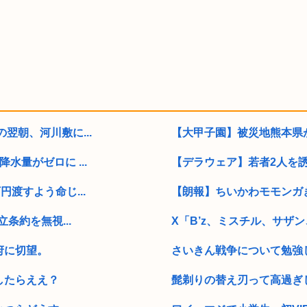
翌朝、河川敷に...
【大甲子園】被災地熊本県が
量がゼロに ...
【デラウェア】若者2人を
渡すよう命じ...
【朗報】ちいかわモモンガ
条約を無視...
X「B’z、ミスチル、サザン
府に切望。
さいきん戦争について勉強
したらええ？
髭剃りの替え刃って高過ぎ