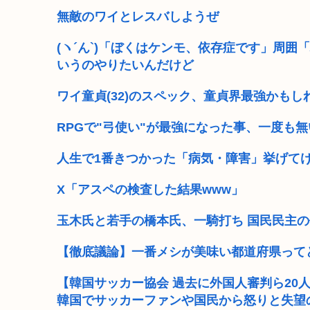
無敵のワイとレスバしようぜ
(ヽ´ん`)「ぼくはケンモ、依存症です」周
いうのやりたいんだけど
ワイ童貞(32)のスペック、童貞界最強かもし
RPGで"弓使い"が最強になった事、一度も無
人生で1番きつかった「病気・障害」挙げてけ
X「アスペの検査した結果www」
玉木氏と若手の橋本氏、一騎打ち 国民民主の
【徹底議論】一番メシが美味い都道府県って
【韓国サッカー協会 過去に外国人審判ら20
韓国でサッカーファンや国民から怒りと失望