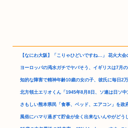
【なにわ大阪】「こりゃひどいですね…」 花火大会の
ヨーロッパの渇水ガチでヤバそう、イギリスは7月の降水
知的な障害で精神年齢10歳の女の子、彼氏に毎日2万円
北方領土エリオくん「1945年8月8日、ソ連は日ソ中立
さもしい熊本県民「食事、ベッド、エアコン」を政
風俗にハマり過ぎて貯金が全く出来ないんやがどう