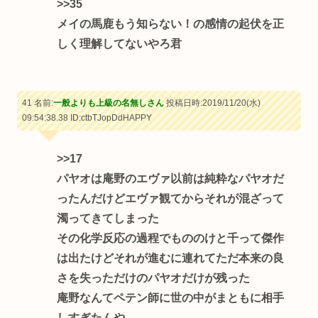
>>35
メイの馬鹿もう知らない！の感情の起伏を正
しく理解してないやろ君
41 名前:
一般よりも上級の名無しさん
投稿日時:2019/11/20(水)
09:54:38.38
ID:ctbTJopDdHAPPY
>>17
パヤオは庵野のエヴァ以前は純粋なパヤオだ
ったんだけどエヴァ観てからそれが混ざって
濁ってきてしまった
その化学反応の過程でもののけと千って傑作
は出たけどそれが進むに連れてただ本来の良
さを失っただけのパヤオだけが残った
庵野なんてペテン師に世の中がまともに相手
しすぎたんや