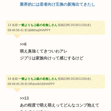
業界的には若者向け互換の新海出てきたし
13 名前:
一般よりも上級の名無しさん
投稿日時:2019/11/20(水)
09:46:56.41
ID:ljktMrsq0HAPPY
>>6
萌え臭強くてきついわアレ
ジブリは家族向けって感じするけど
19 名前:
一般よりも上級の名無しさん
投稿日時:2019/11/20(水)
09:49:45.39
ID:SRdox9A30HAPPY
>>13
あの程度で萌え萌えってどんなコンプ抱えて