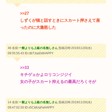
>>27
しずくが猫と話すときにスカート押さえて座
ったのに大激怒した
48 名前:
一般よりも上級の名無しさん
投稿日時:2019/11/20(水)
09:55:55.43
ID:ctbTJopDdHAPPY
>>33
キチゲェかよロリコンジジイ
女の子がスカート抑えるの最高だろくそが
14 名前:
一般よりも上級の名無しさん
投稿日時:2019/11/20(水)
09:47:02.50
ID:x5CIdUqFaHAPPY