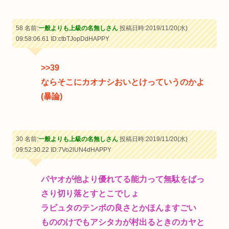
58 名前:
一般よりも上級の名無しさん
投稿日時:2019/11/20(水)
09:58:06.61
ID:ctbTJopDdHAPPY
>>39
ならそこにカオナシおいとけっていうのかよ
(暴論)
30 名前:
一般よりも上級の名無しさん
投稿日時:2019/11/20(水)
09:52:30.22
ID:7Vo2lUN4dHAPPY
パヤオが他より優れてる能力って無駄をばっ
さり切り落とすとこでしょ
ラピュタのテンポの良さとかほんますごい
もののけでもアシタカが村出るときのカヤと