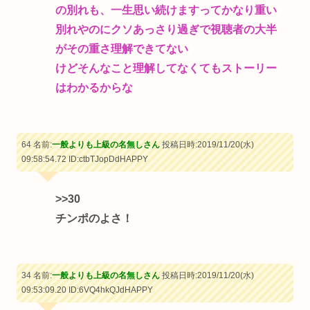
の別れも、一生思い続けますってかなり重い
別れやのにクソあっさり過ぎで視聴者の大半
がその重さ理解できてない
けどそんなこと理解してなくてもストーリー
はわかるからな
64 名前:
一般よりも上級の名無しさん
投稿日時:2019/11/20(水)
09:58:54.72
ID:ctbTJopDdHAPPY
>>30
チンポのよさ！
34 名前:
一般よりも上級の名無しさん
投稿日時:2019/11/20(水)
09:53:09.20
ID:6VQ4hkQJdHAPPY