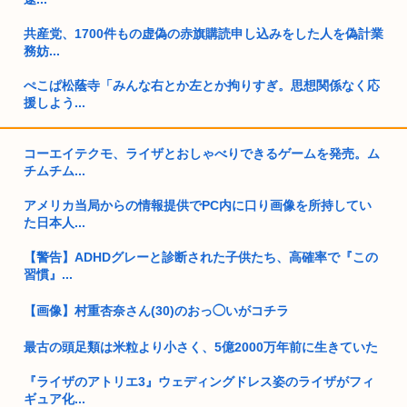
共産党、1700件もの虚偽の赤旗購読申し込みをした人を偽計業
務妨...
ぺこぱ松蔭寺「みんな右とか左とか拘りすぎ。思想関係なく応
援しよう...
【甲子園】青森山田が暑さ対策でユニ一新 ボタン廃止でTシャ
コーエイテクモ、ライザとおしゃべりできるゲームを発売。ム
ツ素材...
チムチム...
わーくに、韓国どころか台湾にすら輸出額で負ける
アメリカ当局からの情報提供でPC内に口り画像を所持してい
た日本人...
菅直人元総理、再評価されるwww
【警告】ADHDグレーと診断された子供たち、高確率で『この
【正論】中国政府「日本は原爆の被害者面を辞め、原爆が落と
習慣』...
された原...
【画像】村重杏奈さん(30)のおっ◯いがコチラ
童貞ワイ、バイト先のJDに飲みに誘われる！
最古の頭足類は米粒より小さく、5億2000万年前に生きていた
【韓国】W杯や五輪の予選で外国人審判に性接待をしたことが
判明
『ライザのアトリエ3』ウェディングドレス姿のライザがフィ
ギュア化...
ネトウヨってもはや障がい者だよな