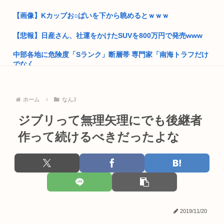
【画像】Kカップお○ぱいを下から眺めるとｗｗｗ
自殺したキャバ嬢の画像www
【悲報】日産さん、社運をかけたSUVを800万円で発売www
高市早苗政権「円安ホクホクゥ！財政健全化は目指さない！で
も介入は...
中部各地に危険度「Sランク」断層帯 専門家「南海トラフだけ
でなく...
日本人、イオンに大行列…
【決算】任天堂「Switch2もマリカも売れまくりで笑いが止ま
女「ガルガル期はホルモンバランスの影響で仕方ないの」 男
ら...
「ふ~ん...
ホーム
なんJ
ゼンゼロのベーグル計画やってみたら面白すぎてワロタwww
日本、高市コイン救済でアメリカにアルゼンチンと同列扱いさ
ジブリって無理矢理にでも後継者
れていた
【画像】パン線透けまくってるOLさんの尻たまらんwww
作って続けるべきだったよな
トランプ「結局のところ(次期大統領選で)私たちはJ.D.(バン
ス...
ジャンポケ斎藤、刑務所で7年間イジメられることが確定
「おっさんの自堕落な生活を美少女にやらせるアニメ」、増え
【画像】脱いだ瞬間ドスケベになるボーイッシュ女子、見つか
すぎてフ...
るwww
韓国人「竹田恒泰とか36親等を養子に迎えるなら天皇の血を吸
たんぱく質 摂取量を減らすと、老化が遅れ寿命がのびることが
って産...
判明...
2019/11/20