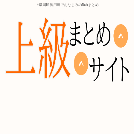
上級国民御用達でおなじみの5chまとめ