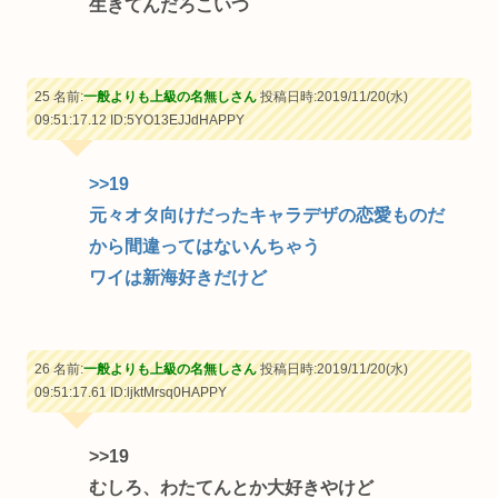
生きてんだろこいつ
25 名前:
一般よりも上級の名無しさん
投稿日時:2019/11/20(水)
09:51:17.12
ID:5YO13EJJdHAPPY
>>19
元々オタ向けだったキャラデザの恋愛ものだ
から間違ってはないんちゃう
ワイは新海好きだけど
26 名前:
一般よりも上級の名無しさん
投稿日時:2019/11/20(水)
09:51:17.61
ID:ljktMrsq0HAPPY
>>19
むしろ、わたてんとか大好きやけど