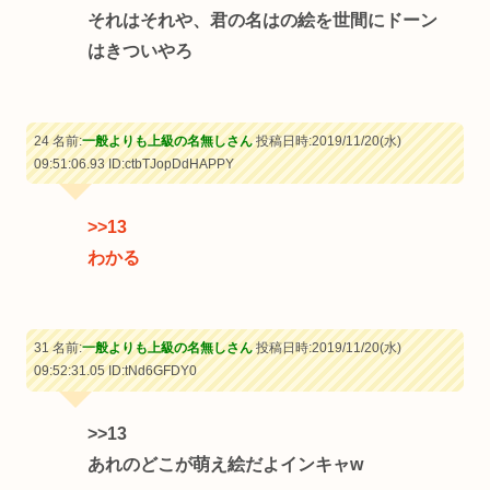
それはそれや、君の名はの絵を世間にドーン
はきついやろ
24 名前:
一般よりも上級の名無しさん
投稿日時:2019/11/20(水)
09:51:06.93
ID:ctbTJopDdHAPPY
>>13
わかる
31 名前:
一般よりも上級の名無しさん
投稿日時:2019/11/20(水)
09:52:31.05
ID:tNd6GFDY0
>>13
あれのどこが萌え絵だよインキャw