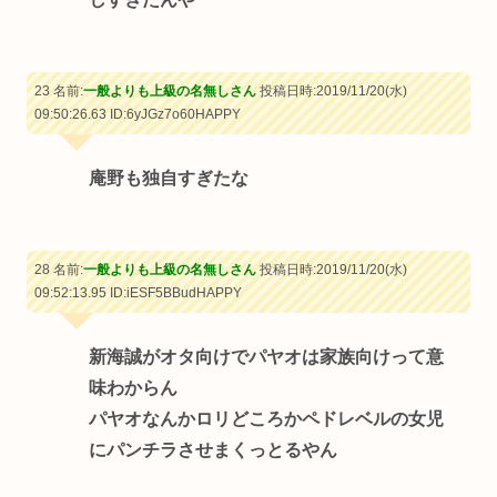
23 名前:
一般よりも上級の名無しさん
投稿日時:2019/11/20(水)
09:50:26.63
ID:6yJGz7o60HAPPY
庵野も独自すぎたな
28 名前:
一般よりも上級の名無しさん
投稿日時:2019/11/20(水)
09:52:13.95
ID:iESF5BBudHAPPY
新海誠がオタ向けでパヤオは家族向けって意
味わからん
パヤオなんかロリどころかペドレベルの女児
にパンチラさせまくっとるやん