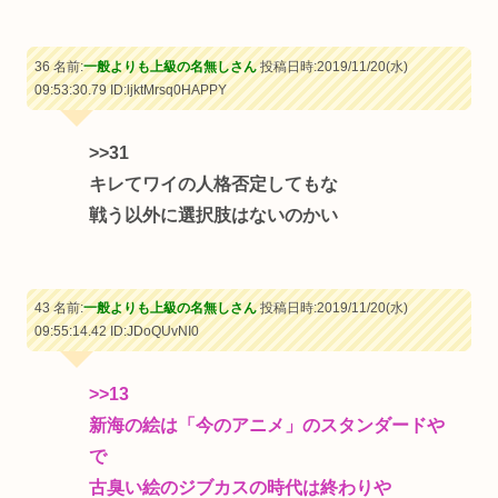
36 名前:
一般よりも上級の名無しさん
投稿日時:2019/11/20(水)
09:53:30.79
ID:ljktMrsq0HAPPY
>>31
キレてワイの人格否定してもな
戦う以外に選択肢はないのかい
43 名前:
一般よりも上級の名無しさん
投稿日時:2019/11/20(水)
09:55:14.42
ID:JDoQUvNI0
>>13
新海の絵は「今のアニメ」のスタンダードや
で
古臭い絵のジブカスの時代は終わりや