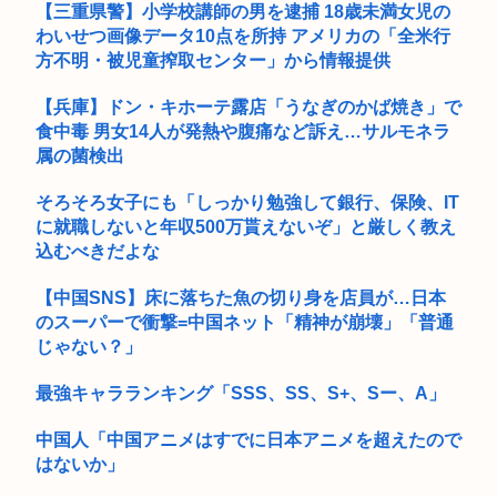
会社員(26)「女性が着用している下着を見たかった」女子高生
【三重県警】小学校講師の男を逮捕 18歳未満女児の
韓国サッカー協会、外国人審判員数十人に性的接待。羨ま死刑
2人...
わいせつ画像データ10点を所持 アメリカの「全米行
方不明・被児童搾取センター」から情報提供
路上で小学生に痴漢行為 男子高校生（16）逮捕
【兵庫】ドン・キホーテ露店「うなぎのかば焼き」で
左後輪がバースト…新東名でキャンピングカーが中央分離帯に
食中毒 男女14人が発熱や腹痛など訴え…サルモネラ
衝突し横...
属の菌検出
ホワソ村上宗隆の英語力向上にホワソ首脳陣も驚き！ 逆に、
そろそろ女子にも「しっかり勉強して銀行、保険、IT
10年メ...
に就職しないと年収500万貰えないぞ」と厳しく教え
【衝撃】ワンピースアンチの正体、ついに判明してしまう…
込むべきだよな
性犯罪って全部無罪でよくね？
【中国SNS】床に落ちた魚の切り身を店員が…日本
のスーパーで衝撃=中国ネット「精神が崩壊」「普通
フナ釣りもハマりだすとヤバいんだよなぁ…
じゃない？」
全国の女子高生、お前らに苦言www
最強キャラランキング「SSS、SS、S+、Sー、A」
(っ´ω`c)幻想水滸伝STAR LEAPがついに明日、配信され...
中国人「中国アニメはすでに日本アニメを超えたので
はないか」