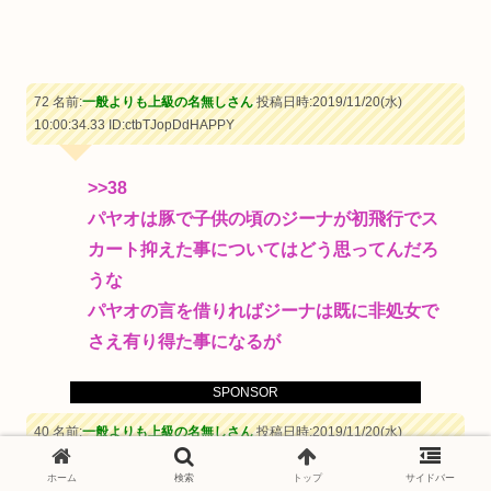
72 名前:
一般よりも上級の名無しさん
投稿日時:2019/11/20(水)
10:00:34.33
ID:ctbTJopDdHAPPY
>>38
パヤオは豚で子供の頃のジーナが初飛行でス
カート抑えた事についてはどう思ってんだろ
うな
パヤオの言を借りればジーナは既に非処女で
さえ有り得た事になるが
SPONSOR
40 名前:
一般よりも上級の名無しさん
投稿日時:2019/11/20(水)
09:54:33.57
ID:HkH2bZ2D0HAPPY
ホーム
検索
トップ
サイドバー