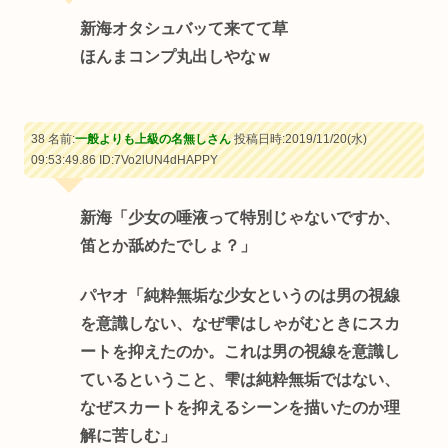
新海オタシュバッて来てて草
ほんまコンプ丸出しやなｗ
38 名前:
一般よりも上級の名無しさん
投稿日時:2019/11/20(水)
09:53:49.86
ID:7Vo2lUN4dHAPPY
新海「少女の唾液って特別じゃないですか、
笛とか舐めたでしょ？」
パヤオ「純粋無垢な少女というのは男の視線
を意識しない、なぜ雫はしゃがむときにスカ
ートを抑えたのか。これは男の視線を意識し
ているということ、雫は純粋無垢ではない、
なぜスカートを抑えるシーンを描いたのか理
解に苦しむ」