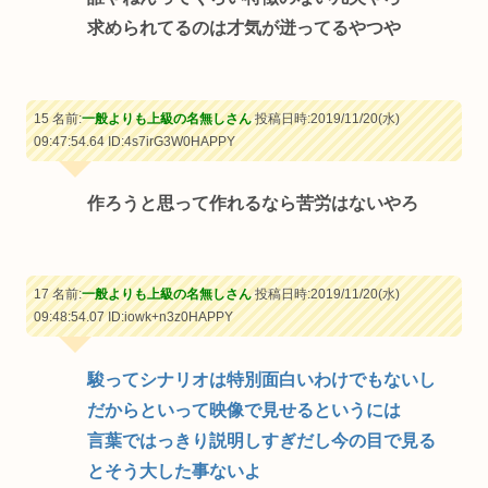
求められてるのは才気が迸ってるやつや
15 名前:
一般よりも上級の名無しさん
投稿日時:2019/11/20(水)
09:47:54.64
ID:4s7irG3W0HAPPY
作ろうと思って作れるなら苦労はないやろ
17 名前:
一般よりも上級の名無しさん
投稿日時:2019/11/20(水)
09:48:54.07
ID:iowk+n3z0HAPPY
駿ってシナリオは特別面白いわけでもないし
だからといって映像で見せるというには
言葉ではっきり説明しすぎだし今の目で見る
とそう大した事ないよ