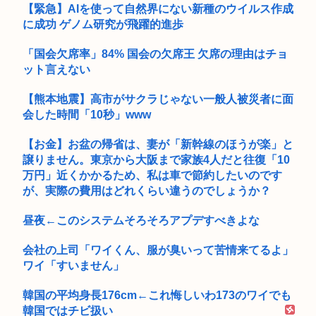
【緊急】AIを使って自然界にない新種のウイルス作成
に成功 ゲノム研究が飛躍的進歩
「国会欠席率」84% 国会の欠席王 欠席の理由はチョ
ット言えない
【熊本地震】高市がサクラじゃない一般人被災者に面
会した時間「10秒」www
【お金】お盆の帰省は、妻が「新幹線のほうが楽」と
譲りません。東京から大阪まで家族4人だと往復「10
万円」近くかかるため、私は車で節約したいのです
が、実際の費用はどれくらい違うのでしょうか？
昼夜←このシステムそろそろアプデすべきよな
会社の上司「ワイくん、服が臭いって苦情来てるよ」
ワイ「すいません」
韓国の平均身長176cm←これ悔しいわ173のワイでも
韓国ではチビ扱い