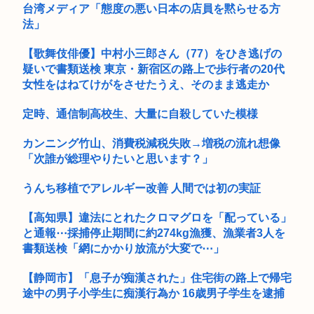
台湾メディア「態度の悪い日本の店員を黙らせる方
法」
【歌舞伎俳優】中村小三郎さん（77）をひき逃げの
疑いで書類送検 東京・新宿区の路上で歩行者の20代
女性をはねてけがをさせたうえ、そのまま逃走か
定時、通信制高校生、大量に自殺していた模様
カンニング竹山、消費税減税失敗→増税の流れ想像
「次誰が総理やりたいと思います？」
うんち移植でアレルギー改善 人間では初の実証
【高知県】違法にとれたクロマグロを「配っている」
と通報⋯採捕停止期間に約274kg漁獲、漁業者3人を
書類送検「網にかかり放流が大変で⋯」
【静岡市】「息子が痴漢された」住宅街の路上で帰宅
途中の男子小学生に痴漢行為か 16歳男子学生を逮捕