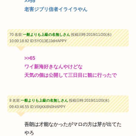
>>59
老害ジブリ信者イライラやん
70 名前:
一般よりも上級の名無しさん
投稿日時:2019/11/20(水)
10:00:18.92
ID:5YO13EJJdHAPPY
>>65
ワイ新海好きなんやけどな
天気の個は公開して三日目に観に行ったで
8 名前:
一般よりも上級の名無しさん
投稿日時:2019/11/20(水)
09:43:46.55
ID:VIXjKK8N0HAPPY
吾朗は才能なかったがマロの方は芽が出てた
やろ