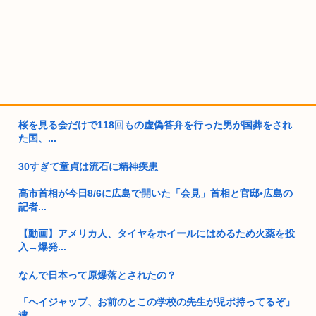
桜を見る会だけで118回もの虚偽答弁を行った男が国葬をされ
た国、...
30すぎて童貞は流石に精神疾患
高市首相が今日8/6に広島で開いた「会見」首相と官邸•広島の
記者...
【動画】アメリカ人、タイヤをホイールにはめるため火薬を投
入→爆発...
なんで日本って原爆落とされたの？
「ヘイジャップ、お前のとこの学校の先生が児ポ持ってるぞ」
逮...