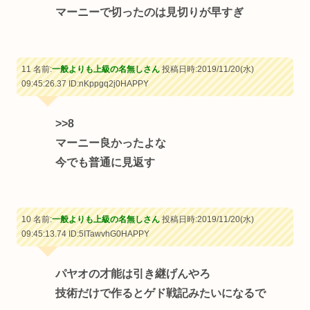
マーニーで切ったのは見切りが早すぎ
11 名前:
一般よりも上級の名無しさん
投稿日時:2019/11/20(水)
09:45:26.37
ID:nKppgq2j0HAPPY
>>8
マーニー良かったよな
今でも普通に見返す
10 名前:
一般よりも上級の名無しさん
投稿日時:2019/11/20(水)
09:45:13.74
ID:5ITawvhG0HAPPY
パヤオの才能は引き継げんやろ
技術だけで作るとゲド戦記みたいになるで