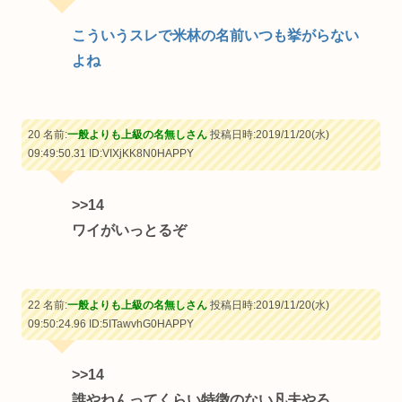
こういうスレで米林の名前いつも挙がらない
よね
20 名前:
一般よりも上級の名無しさん
投稿日時:2019/11/20(水)
09:49:50.31
ID:VIXjKK8N0HAPPY
>>14
ワイがいっとるぞ
22 名前:
一般よりも上級の名無しさん
投稿日時:2019/11/20(水)
09:50:24.96
ID:5ITawvhG0HAPPY
>>14
誰やねんってくらい特徴のない凡夫やろ