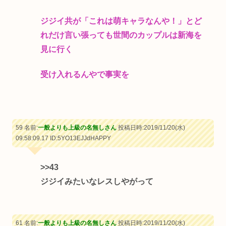
ジジイ共が「これは萌キャラなんや！」とど
れだけ言い張っても世間のカップルは新海を
見に行く
受け入れるんやで事実を
59 名前:
一般よりも上級の名無しさん
投稿日時:2019/11/20(水)
09:58:09.17
ID:5YO13EJJdHAPPY
>>43
ジジイみたいなレスしやがって
61 名前:
一般よりも上級の名無しさん
投稿日時:2019/11/20(水)